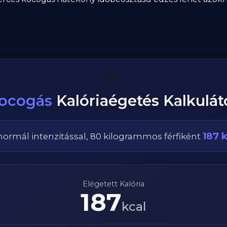
🏃
ocogás
Kalóriaégetés Kalkulát
187
k
normál
intenzitással,
80
kilogrammos
férfi
ként
Elégetett Kalória
187
kcal