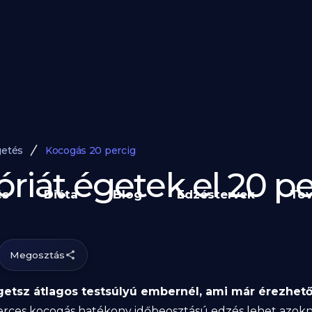
getés
Kocogás 20 percig
óriát égetek el 20 p
és
Diéta
Blog
Edzéstervek
Tov
Megosztás
égetsz átlagos testsúlyú embernél, ami már érezhe
zperces kocogás hatékony időbeosztású edzés lehet azok