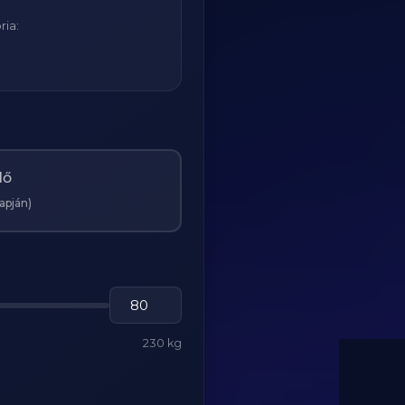
ria:
Nő
lapján)
230 kg