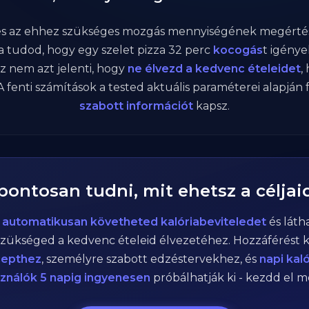
 és az ehhez szükséges mozgás mennyiségének megértés
 tudod, hogy egy szelet pizza
32
perc
kocogás
t igény
Ez nem azt jelenti, hogy
ne élvezd a kedvenc ételeidet
,
 fenti számítások a tested aktuális paraméterei alapján 
szabott információt
kapsz.
 pontosan tudni, mit ehetsz a céljai
n
automatikusan követheted kalóriabeviteledet
és láth
zükséged a kedvenc ételeid élvezetéhez. Hozzáférést 
cepthez
, személyre szabott edzéstervekhez, és
napi kal
sználók 5 napig ingyenesen
próbálhatják ki - kezdd el 