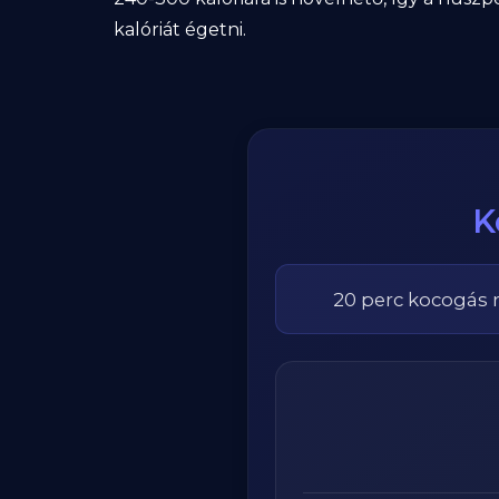
kalóriát égetni.
K
20
perc
kocogás