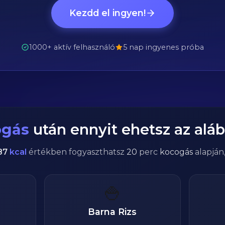
Kezdd el ingyen!
1000+ aktív felhasználó
5 nap ingyenes próba
ogás
után ennyit ehetsz az aláb
87
kcal
értékben fogyaszthatsz
20
perc
kocogás
alapján
🍚
Barna Rizs