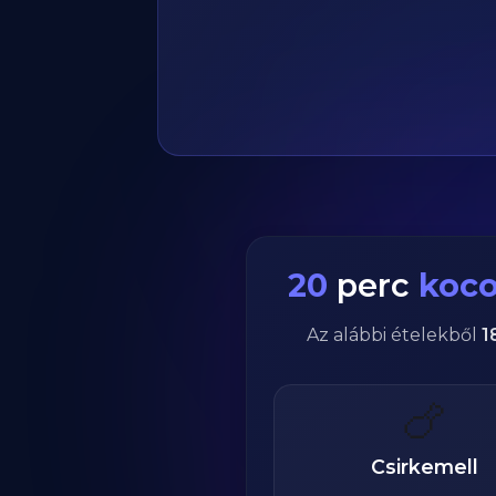
20
perc
koc
Az alábbi ételekből
1
🍗
Csirkemell