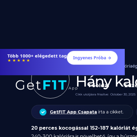
Több 1000+ elégedett tag
Ingyenes Próba →
★★★★★
Edzés
Kalóriaé
Hány kal
Főoldal
Edz
Cikk utoljásra frissítve:
October 30, 2025
GetFIT App Csapata
írta a cikket.
20 perces kocogással 152-187 kalóriát 
240-300 kalóriára is növelhető, így a hús