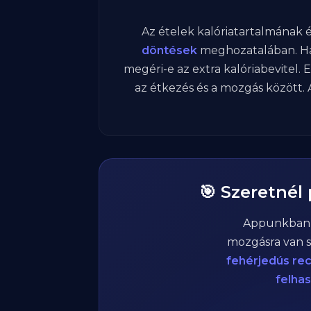
Az ételek kalóriatartalmának
döntések
meghozatalában. Ha
megéri-e az extra kalóriabevitel. 
az étkezés és a mozgás között. A
🎯 Szeretnél
Appunkba
mozgásra van s
fehérjedús re
felha