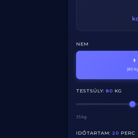
k
NEM
👨
(80 kg
TESTSÚLY:
80
KG
35 kg
IDŐTARTAM:
20
PERC