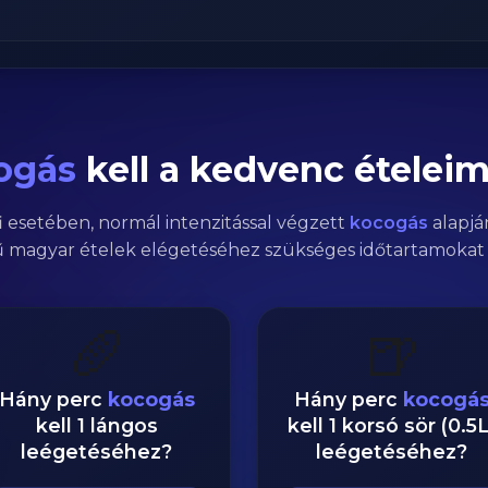
ogás
kell a kedvenc ételei
i
esetében,
normál
intenzitással végzett
kocogás
alapjá
 magyar ételek elégetéséhez szükséges időtartamokat 
🥖
🍺
Hány perc
kocogás
Hány perc
kocogá
kell 1 lángos
kell 1 korsó sör (0.5L
leégetéséhez?
leégetéséhez?