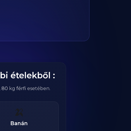
bi ételekből :
,
80
kg
férfi
esetében.
🍌
Banán