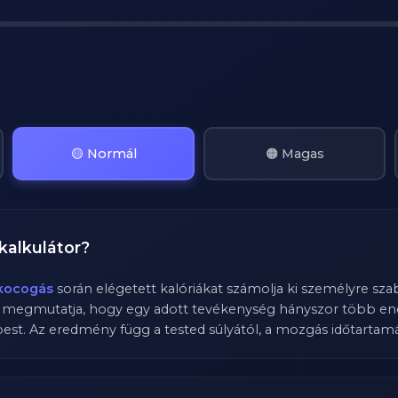
🟡 Normál
🟠 Magas
kalkulátor?
kocogás
során elégetett kalóriákat számolja ki személyre sza
y megmutatja, hogy egy adott tevékenység hányszor több ene
st. Az eredmény függ a tested súlyától, a mozgás időtartamátó