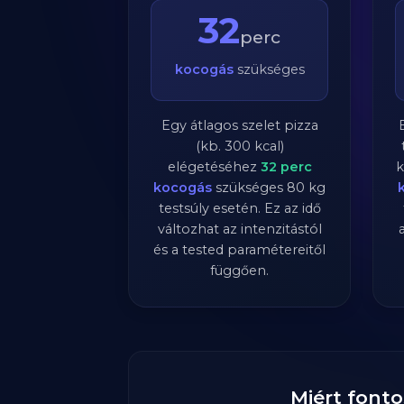
32
perc
kocogás
szükséges
Egy átlagos szelet pizza
(kb. 300 kcal)
elégetéséhez
32
perc
k
kocogás
szükséges
80
kg
testsúly esetén. Ez az idő
változhat az intenzitástól
és a tested paramétereitől
függően.
Miért fonto