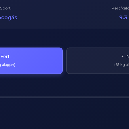
Sport:
Perc/kaló
ocogás
9.3
 Férfi
👩 
 alapján)
(65 kg a