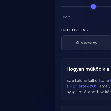
1 perc
INTENZITÁS
🟢 Alacsony
Hogyan működik a 
Ez a kalória kalkulátor a
a
MET érték (7.0)
, amel
nyugalmi állapothoz képe