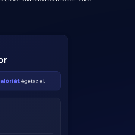
or
alóriát
égetsz el.