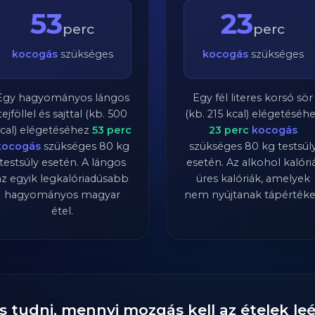
53
23
perc
perc
kocogás
szükséges
kocogás
szükséges
Egy hagyományos lángos
Egy fél literes korsó sör
tejföllel és sajttal (kb. 500
(kb. 215 kcal) elégetéséh
cal) elégetéséhez
53
perc
23
perc
kocogás
kocogás
szükséges
80
kg
szükséges
80
kg testsúl
testsúly esetén. A lángos
esetén. Az alkohol kalóriá
az egyik legkalóriadúsabb
üres kalóriák, amelyek
hagyományos magyar
nem nyújtanak tápértéke
étel.
s tudni, mennyi mozgás kell az ételek l