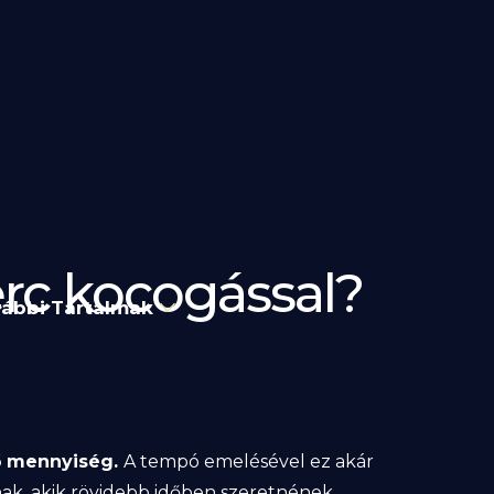
erc kocogással?
ábbi Tartalmak
tő mennyiség.
A tempó emelésével ez akár
nak, akik rövidebb időben szeretnének