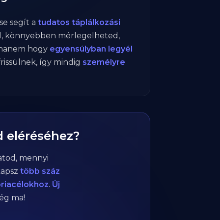
e segít a
tudatos táplálkozási
el, könnyebben mérlegelheted,
 hanem hogy
egyensúlyban legyél
frissülnek, így mindig
személyre
d eléréséhez?
atod, mennyi
kapsz
több száz
óriacélokhoz
.
Új
még ma!