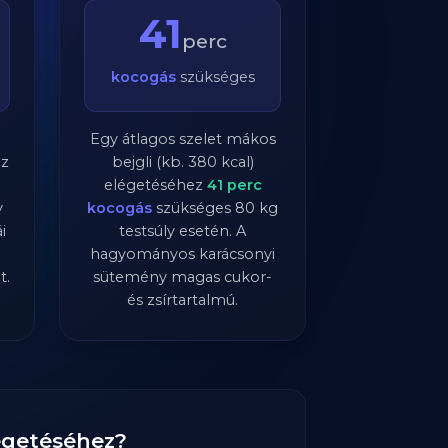
41
perc
kocogás
szükséges
Egy átlagos szelet mákos
ez
bejgli (kb. 380 kcal)
elégetéséhez
41
perc
y
kocogás
szükséges
80
kg
i
testsúly esetén. A
hagyományos karácsonyi
t.
sütemény magas cukor-
és zsírtartalmú.
eégetéséhez?