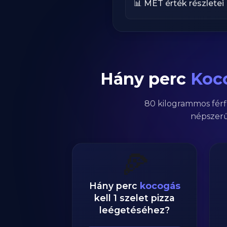
📊 MET érték részletei
Hány perc
Koc
80
kilogrammos
férf
népszerű
🍕
Hány perc
kocogás
kell 1 szelet pizza
leégetéséhez?