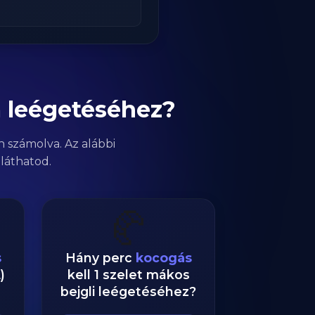
m leégetéséhez?
n számolva. Az alábbi
láthatod.
🥐
s
Hány perc
kocogás
)
kell 1 szelet mákos
bejgli leégetéséhez?