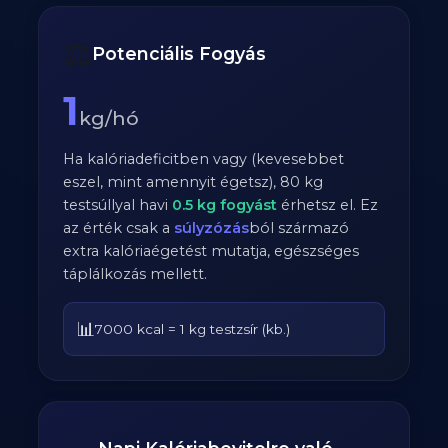
⚖️
Potenciális Fogyás
1
kg/hó
Ha kalóriadeficitben vagy (kevesebbet
eszel, mint amennyit égetsz),
80
kg
testsúllyal havi
0.5
kg fogyást
érhetsz el. Ez
az érték csak a
súlyzózás
ból származó
extra kalóriaégetést mutatja, egészséges
táplálkozás mellett.
📊
7000 kcal = 1 kg testzsír (kb.)