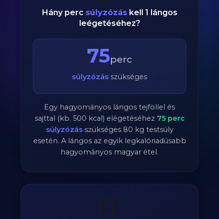
Hány perc
súlyzózás
kell 1 lángos
leégetéséhez?
75
perc
súlyzózás
szükséges
Egy hagyományos lángos tejföllel és
sajttal (kb. 500 kcal) elégetéséhez
75
perc
súlyzózás
szükséges
80
kg testsúly
esetén. A lángos az egyik legkalóriadúsabb
hagyományos magyar étel.
🍺