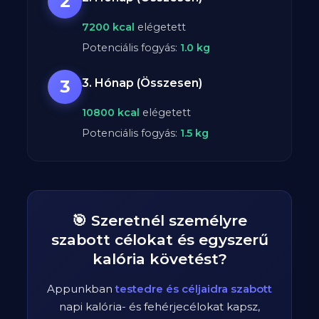
2
7200
kcal
elégetett
Potenciális fogyás:
1.0
kg
3
3. Hónap (Összesen)
10800
kcal
elégetett
Potenciális fogyás:
1.5
kg
🎯 Szeretnél személyre
szabott célokat és egyszerű
kalória követést?
Appunkban
testedre és céljaidra szabott
napi kalória- és fehérjecélokat kapsz,