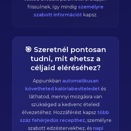
frissülnek, így mindig
személyre
szabott információt
kapsz.
🎯 Szeretnél pontosan
tudni, mit ehetsz a
céljaid eléréséhez?
Appunkban
automatikusan
követheted kalóriabeviteledet
és
láthatod, mennyi mozgásra van
szükséged a kedvenc ételeid
élvezetéhez. Hozzáférést kapsz
több
száz fehérjedús recepthez
, személyre
szabott edzéstervekhez, és
napi