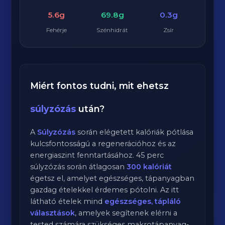
5.6g
69.8g
0.3g
Fehérje
Szénhidrát
Zsír
Miért fontos tudni, mit ehetsz
súlyzózás
után?
A
Súlyzózás
során elégetett kalóriák pótlása
kulcsfontosságú a regenerációhoz és az
energiaszint fenntartásához.
45
perc
súlyzózás
során átlagosan
300
kalóriát
égetsz el, amelyet egészséges, tápanyagban
gazdag ételekkel érdemes pótolni. Az itt
látható ételek mind
egészséges, tápláló
választások
, amelyek segítenek elérni a
tested számára szükséges makrotápanyag-