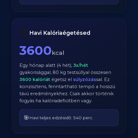
📆
Havi Kalóriaégetésed
3600
kcal
Egy hónap alatt (4 hét),
3
x/hét
gyakorisággal,
80
kg testsúllyal összesen
3600
kalóriát
égetsz el
súlyzózás
sal. Ez
konzisztens, fenntartható tempó a hosszú
távú eredményekhez. Csak akkor történik
fogyás ha kalóriadeficitben vagy.
🎯
Havi teljes edzésidő: 540 perc