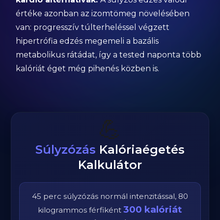
értéke azonban az izomtömeg növelésében
van: progresszív túlterheléssel végzett
hipertrófia edzés megemeli a bazális
metabolikus rátádat, így a tested naponta több
kalóriát éget még pihenés közben is.
💪
Súlyzózás
Kalóriaégetés
Kalkulátor
45
perc
súlyzózás
normál
intenzitással,
80
300
kalóriát
kilogrammos
férfi
ként