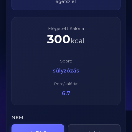
égetsz el.
Elégetett Kalória
300
kcal
Sport:
súlyzózás
Perc/kalória:
6.7
NEM