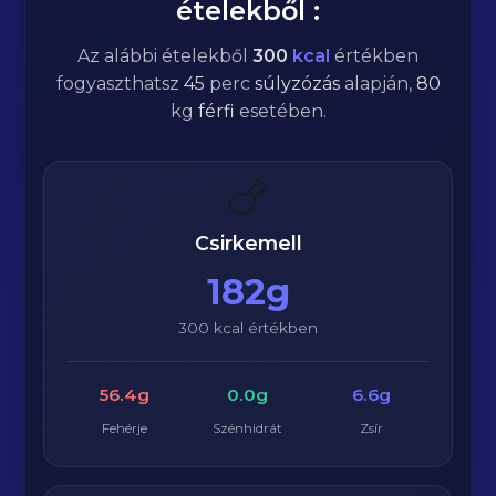
ételekből :
Az alábbi ételekből
300
kcal
értékben
fogyaszthatsz
45
perc
súlyzózás
alapján,
80
kg
férfi
esetében.
🍗
Csirkemell
182g
300 kcal értékben
56.4g
0.0g
6.6g
Fehérje
Szénhidrát
Zsír