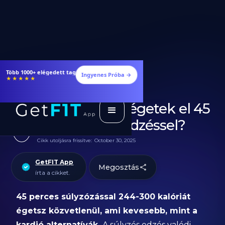
Étrendek, receptek és edzéstervek
Ingyenes Próba →
★★★★★
Hány kalóriát égetek el 45
perc súlyzós edzéssel?
Cikk utoljásra frissítve:
October 30, 2025
GetFIT App
Megosztás
írta a cikket.
45 perces súlyzózással 244-300 kalóriát
égetsz közvetlenül, ami kevesebb, mint a
kardió alternatívák.
A súlyzós edzés valódi