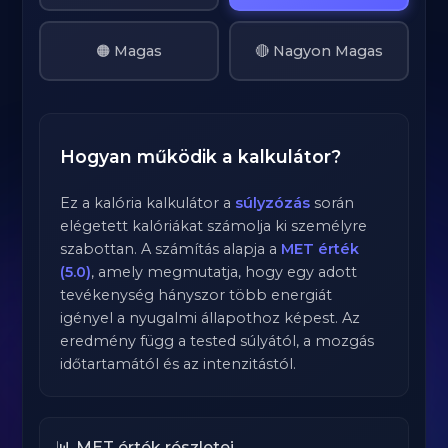
🟠 Magas
🔴 Nagyon Magas
Hogyan működik a kalkulátor?
Ez a kalória kalkulátor a
súlyzózás
során
elégetett kalóriákat számolja ki személyre
szabottan. A számítás alapja a
MET érték
(5.0)
, amely megmutatja, hogy egy adott
tevékenység hányszor több energiát
igényel a nyugalmi állapothoz képest. Az
eredmény függ a tested súlyától, a mozgás
időtartamától és az intenzitástól.
📊 MET érték részletei