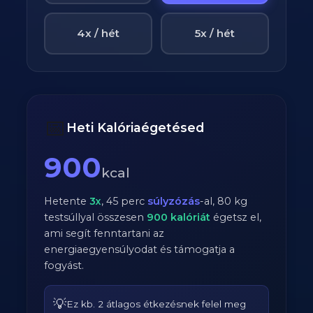
4x / hét
5x / hét
📅
Heti Kalóriaégetésed
900
kcal
Hetente
3
x
,
45
perc
súlyzózás
-al,
80
kg
testsúllyal összesen
900
kalóriát
égetsz el,
ami segít fenntartani az
energiaegyensúlyodat és támogatja a
fogyást.
💡
Ez kb. 2 átlagos étkezésnek felel meg