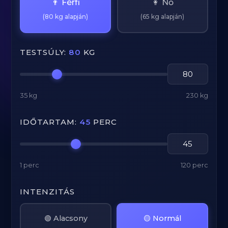
👨 Férfi
👩 Nő
(80 kg alapján)
(65 kg alapján)
TESTSÚLY:
80
KG
35 kg
230 kg
IDŐTARTAM:
45
PERC
1 perc
120 perc
INTENZITÁS
🟢 Alacsony
🟡 Normál