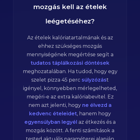
mozgás kell az ételek
leégetéséhez?
Az ételek kalóriatartalmának és az
ehhez szükséges mozgás
mennyiségének megértése segít a
tudatos táplálkozási döntések
meghozatalában. Ha tudod, hogy egy
szelet pizza
45
perc
súlyzózás
t
igényel, könnyebben mérlegelheted,
megéri-e az extra kalóriabevitel. Ez
nem azt jelenti, hogy
ne élvezd a
kedvenc ételeidet
, hanem hogy
egyensúlyban legyél
az étkezés és a
mozgás között. A fenti számítások a
tested aktuális paraméterei alapján