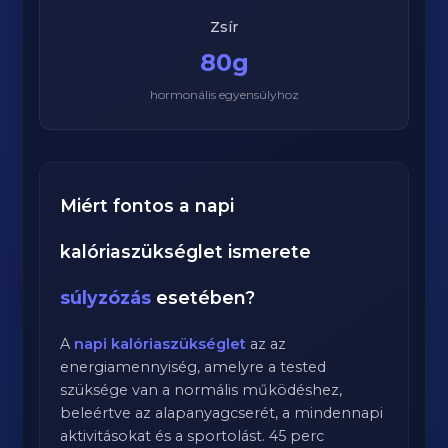
Zsír
80g
hormonális egyensúlyhoz
Miért fontos a napi
kalóriaszükséglet ismerete
súlyzózás
esetében?
A
napi kalóriaszükséglet
az az
energiamennyiség, amelyre a tested
szüksége van a normális működéshez,
beleértve az alapanyagcserét, a mindennapi
aktivitásokat és a sportolást.
45
perc