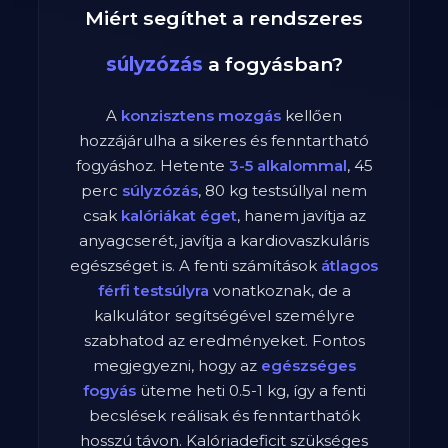
Miért segíthet a rendszeres
súlyzózás
a fogyásban?
A
konzisztens mozgás
kellően
hozzájárulha a sikeres és fenntartható
fogyáshoz. Hetente
3-5 alkalommal
,
45
perc
súlyzózás
,
80
kg testsúllyal nem
csak
kalóriákat éget
, hanem javítja az
anyagcserét, javítja a kardiovaszkuláris
egészséget is. A fenti számítások
átlagos
férfi
testsúlyra
vonatkoznak, de a
kalkulátor segítségével személyre
szabhatod az eredményeket. Fontos
megjegyezni, hogy az
egészséges
fogyás
üteme heti 0.5-1 kg, így a fenti
becslések reálisak és fenntarthatók
hosszú távon. Kalóriadeficit szükséges