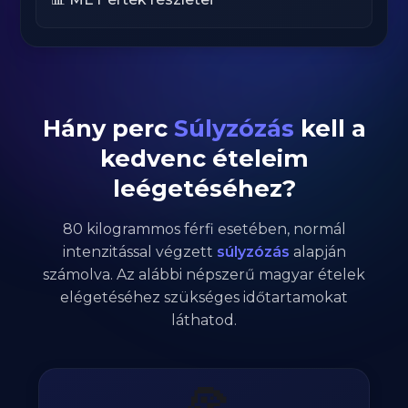
Hány perc
Súlyzózás
kell a
kedvenc ételeim
leégetéséhez?
80
kilogrammos
férfi
esetében,
normál
intenzitással végzett
súlyzózás
alapján
számolva. Az alábbi népszerű magyar ételek
elégetéséhez szükséges időtartamokat
láthatod.
🍕