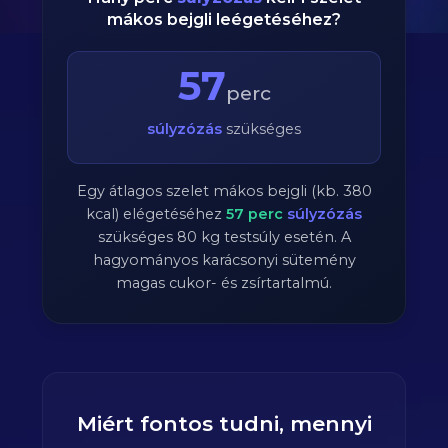
mákos bejgli leégetéséhez?
57
perc
súlyzózás
szükséges
Egy átlagos szelet mákos bejgli (kb. 380
kcal) elégetéséhez
57
perc
súlyzózás
szükséges
80
kg testsúly esetén. A
hagyományos karácsonyi sütemény
magas cukor- és zsírtartalmú.
Miért fontos tudni, mennyi