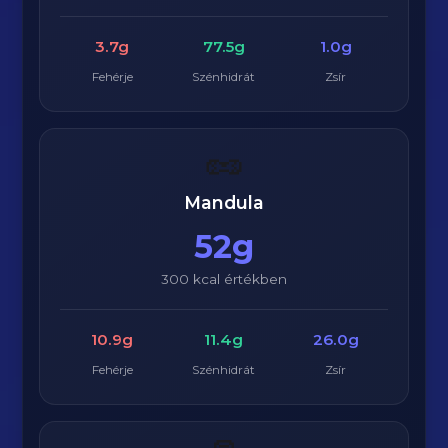
3.7g
77.5g
1.0g
Fehérje
Szénhidrát
Zsír
🥜
Mandula
52g
300 kcal értékben
10.9g
11.4g
26.0g
Fehérje
Szénhidrát
Zsír