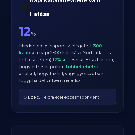
Napi Kalóriabevitelre való
🍽️
Hatása
12
%
Minden edzésnapon az elégetett
300
kalória
a napi
2500
kalóriás célod (átlagos
férfi
esetében)
12
%-át
teszi ki. Ez azt jelenti,
hogy edzésnapokon
többet ehetsz
anélkül, hogy híznál, vagy gyorsabban
fogyj, ha deficitben maradsz.
✨
Ez kb. 1 extra étel edzésnaponként