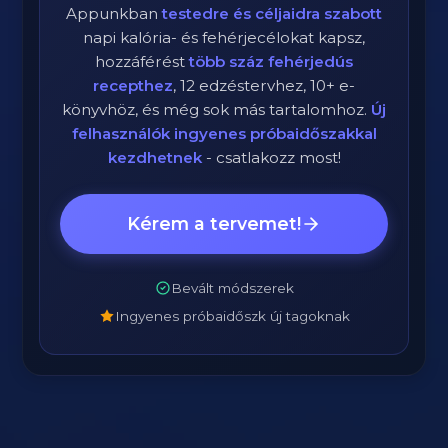
Appunkban
testedre és céljaidra szabott
napi kalória- és fehérjecélokat kapsz,
hozzáférést
több száz fehérjedús
recepthez
, 12 edzéstervhez, 10+ e-
könyvhöz, és még sok más tartalomhoz.
Új
felhasználók ingyenes próbaidőszakkal
kezdhetnek
- csatlakozz most!
Kérem a tervemet!
Bevált módszerek
Ingyenes próbaidőszk új tagoknak