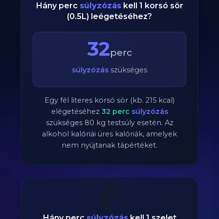
Hány perc
súlyzózás
kell 1 korsó sör
(0.5L) leégetéséhez?
32
perc
súlyzózás
szükséges
Egy fél literes korsó sör (kb. 215 kcal)
elégetéséhez
32
perc
súlyzózás
szükséges
80
kg testsúly esetén. Az
alkohol kalóriái üres kalóriák, amelyek
nem nyújtanak tápértéket.
🥐
Hány perc
súlyzózás
kell 1 szelet