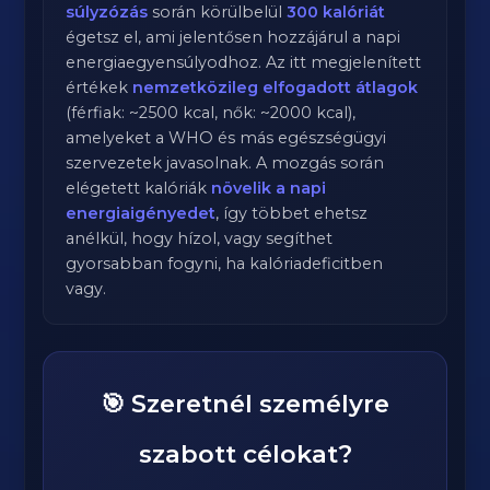
súlyzózás
során körülbelül
300
kalóriát
égetsz el, ami jelentősen hozzájárul a napi
energiaegyensúlyodhoz. Az itt megjelenített
értékek
nemzetközileg elfogadott átlagok
(férfiak: ~2500 kcal, nők: ~2000 kcal),
amelyeket a WHO és más egészségügyi
szervezetek javasolnak. A mozgás során
elégetett kalóriák
növelik a napi
energiaigényedet
, így többet ehetsz
anélkül, hogy hízol, vagy segíthet
gyorsabban fogyni, ha kalóriadeficitben
vagy.
🎯 Szeretnél személyre
szabott célokat?