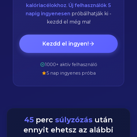
kalóriacélokhoz
.
Új felhasználók 5
napig ingyenesen
próbálhatják ki -
kezdd el még ma!
Kezdd el ingyen!
1000+ aktív felhasználó
5 nap ingyenes próba
45
perc
súlyzózás
után
ennyit ehetsz az alábbi