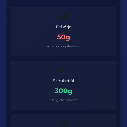
🥩
Fehérje
50g
az izmok építéséhez
🍚
Szénhidrát
300g
energiaforrásként
🥑