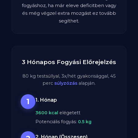
fogyáshoz, ha már eleve deficitben vagy
és még végzel extra mozgást ez tovább
segíthet.
3 Hónapos Fogyási Előrejelzés
80
kg testsúllyal,
3
x/hét gyakorisággal,
45
perc
súlyzózás
alapján.
1
1. Hónap
3600
kcal
elégetett
Potenciális fogyás:
0.5
kg
2. Hónap (Összesen)