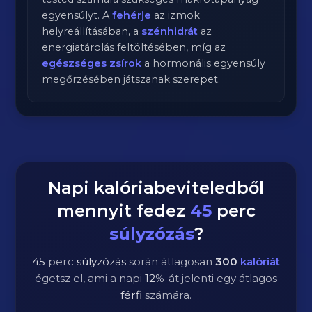
egyensúlyt. A
fehérje
az izmok
helyreállításában, a
szénhidrát
az
energiatárolás feltöltésében, míg az
egészséges zsírok
a hormonális egyensúly
megőrzésében játszanak szerepet.
Napi kalóriabeviteledből
mennyit fedez
45
perc
súlyzózás
?
45
perc
súlyzózás
során átlagosan
300
kalóriát
égetsz el, ami a napi
12
%-át jelenti egy átlagos
férfi
számára.