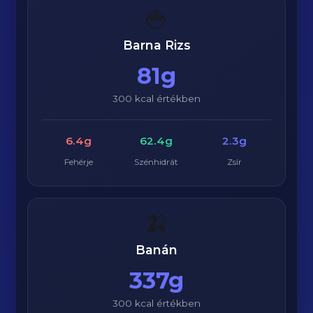
🍚
Barna Rizs
81g
300 kcal értékben
6.4g
62.4g
2.3g
Fehérje
Szénhidrát
Zsír
🍌
Banán
337g
300 kcal értékben