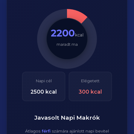
2200
kcal
maradt ma
Napi cél
Elégetett
2500
kcal
300
kcal
Javasolt Napi Makrók
Átlagos
férfi
számára ajánlott napi bevitel