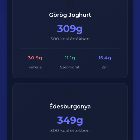
🥛
Görög Joghurt
309g
300 kcal értékben
30.9g
11.1g
15.4g
Fehérje
Szénhidrát
Zsír
🍠
Édesburgonya
349g
300 kcal értékben