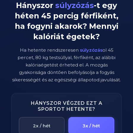
Hányszor
súlyzózás
-t egy
héten
45
percig
férfiként
,
ha fogyni akarok? Mennyi
kalóriát égetek?
Ha hetente rendszeresen
súlyzózás
ol
45
percet,
80
kg testsúllyal,
férfi
ként, az alábbi
kalóriaégetést érheted el. A mozgás
gyakorisága döntően befolyásolja a fogyás
sikerességét és az egészségi állapotod javulását.
HÁNYSZOR VÉGZED EZT A
SPORTOT HETENTE?
2x / hét
3x / hét