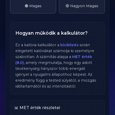
🟠 Magas
🔴 Nagyon Magas
Hogyan működik a kalkulátor?
Ez a kalória kalkulátor a
biciklizés
során
elégetett kalóriákat számolja ki személyre
szabottan. A számítás alapja a
MET érték
(8.0)
, amely megmutatja, hogy egy adott
tevékenység hányszor több energiát
igényel a nyugalmi állapothoz képest. Az
eredmény függ a tested súlyától, a mozgás
időtartamától és az intenzitástól.
📊 MET érték részletei