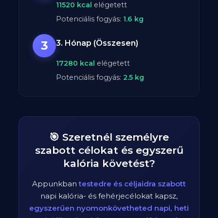
11520
kcal
elégetett
Potenciális fogyás:
1.6
kg
3
3. Hónap (Összesen)
17280
kcal
elégetett
Potenciális fogyás:
2.5
kg
🎯 Szeretnél személyre
szabott célokat és egyszerű
kalória követést?
Appunkban
testedre és céljaidra szabott
napi kalória- és fehérjecélokat kapsz,
egyszerűen nyomonkövetheted napi, heti