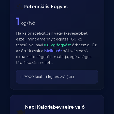
⚖️
Potenciális Fogyás
1
kg/hó
Ha kalóriadeficitben vagy (kevesebbet
eszel, mint amennyit égetsz),
80
kg
testsúllyal havi
0.8
kg fogyást
érhetsz el. Ez
az érték csak a
biciklizés
ból származó
extra kalóriaégetést mutatja, egészséges
táplálkozás mellett.
📊
7000 kcal = 1 kg testzsír (kb.)
Napi Kalóriabevitelre való
🍽️