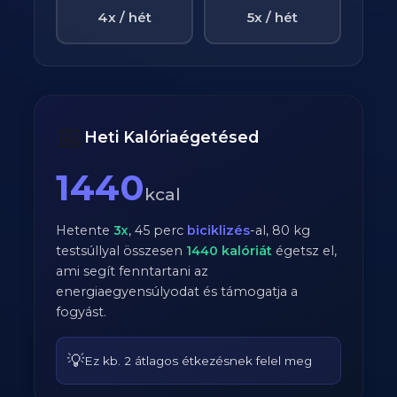
4x / hét
5x / hét
📅
Heti Kalóriaégetésed
1440
kcal
Hetente
3
x
,
45
perc
biciklizés
-al,
80
kg
testsúllyal összesen
1440
kalóriát
égetsz el,
ami segít fenntartani az
energiaegyensúlyodat és támogatja a
fogyást.
💡
Ez kb. 2 átlagos étkezésnek felel meg