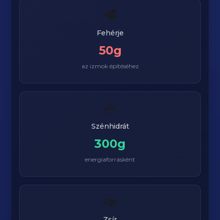
🥩
Fehérje
50g
az izmok építéséhez
🍚
Szénhidrát
300g
energiaforrásként
🥑
Zsír