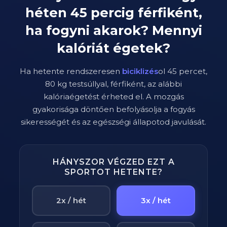
héten
45
percig
férfiként
,
ha fogyni akarok? Mennyi
kalóriát égetek?
Ha hetente rendszeresen
biciklizés
ol
45
percet,
80
kg testsúllyal,
férfi
ként, az alábbi
kalóriaégetést érheted el. A mozgás
gyakorisága döntően befolyásolja a fogyás
sikerességét és az egészségi állapotod javulását.
HÁNYSZOR VÉGZED EZT A
SPORTOT HETENTE?
2x / hét
3x / hét