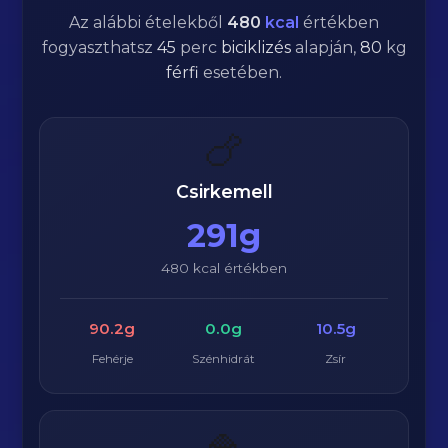
Az alábbi ételekből
480
kcal
értékben
fogyaszthatsz
45
perc
biciklizés
alapján,
80
kg
férfi
esetében.
🍗
Csirkemell
291g
480 kcal értékben
90.2g
0.0g
10.5g
Fehérje
Szénhidrát
Zsír
🍚