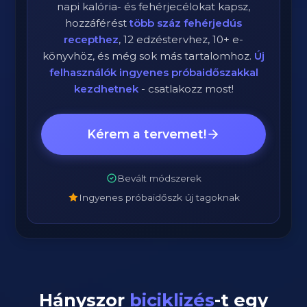
napi kalória- és fehérjecélokat kapsz,
hozzáférést
több száz fehérjedús
recepthez
, 12 edzéstervhez, 10+ e-
könyvhöz, és még sok más tartalomhoz.
Új
felhasználók ingyenes próbaidőszakkal
kezdhetnek
- csatlakozz most!
Kérem a tervemet!
Bevált módszerek
Ingyenes próbaidőszk új tagoknak
Hányszor
biciklizés
-t egy