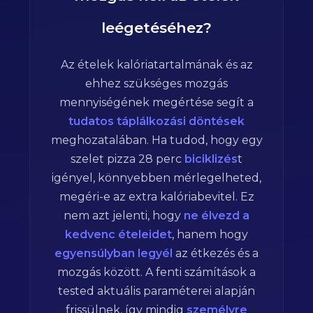
leégetéséhez?
Az ételek kalóriatartalmának és az
ehhez szükséges mozgás
mennyiségének megértése segít a
tudatos táplálkozási döntések
meghozatalában. Ha tudod, hogy egy
szelet pizza
28
perc
biciklizés
t
igényel, könnyebben mérlegelheted,
megéri-e az extra kalóriabevitel. Ez
nem azt jelenti, hogy
ne élvezd a
kedvenc ételeidet
, hanem hogy
egyensúlyban legyél
az étkezés és a
mozgás között. A fenti számítások a
tested aktuális paraméterei alapján
frissülnek, így mindig
személyre