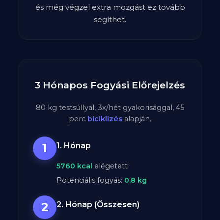
és még végzel extra mozgást ez tovább
segíthet.
3 Hónapos Fogyási Előrejelzés
80
kg testsúllyal,
3
x/hét gyakorisággal,
45
perc
biciklizés
alapján.
1
1. Hónap
5760
kcal
elégetett
Potenciális fogyás:
0.8
kg
2
2. Hónap (Összesen)