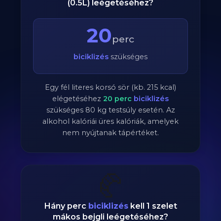
(0.5L) leégetéséhez?
20
perc
biciklizés
szükséges
Egy fél literes korsó sör (kb. 215 kcal)
elégetéséhez
20
perc
biciklizés
szükséges
80
kg testsúly esetén. Az
alkohol kalóriái üres kalóriák, amelyek
nem nyújtanak tápértéket.
🥐
Hány perc
biciklizés
kell 1 szelet
mákos bejgli leégetéséhez?