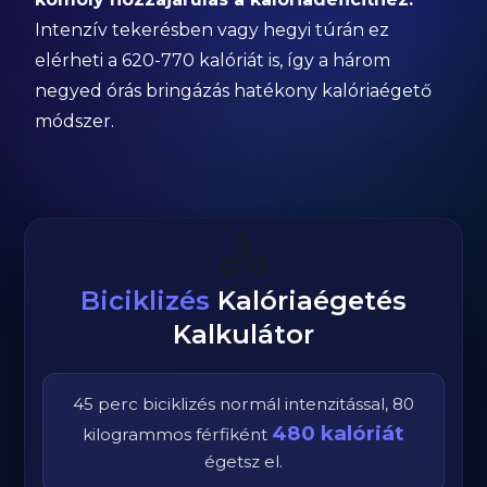
Intenzív tekerésben vagy hegyi túrán ez
elérheti a 620-770 kalóriát is, így a három
negyed órás bringázás hatékony kalóriaégető
módszer.
🚴
Biciklizés
Kalóriaégetés
Kalkulátor
45
perc
biciklizés
normál
intenzitással,
80
480
kalóriát
kilogrammos
férfi
ként
égetsz el.