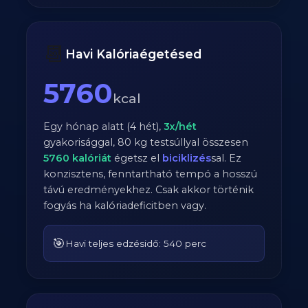
📆
Havi Kalóriaégetésed
5760
kcal
Egy hónap alatt (4 hét),
3
x/hét
gyakorisággal,
80
kg testsúllyal összesen
5760
kalóriát
égetsz el
biciklizés
sal. Ez
konzisztens, fenntartható tempó a hosszú
távú eredményekhez. Csak akkor történik
fogyás ha kalóriadeficitben vagy.
🎯
Havi teljes edzésidő: 540 perc