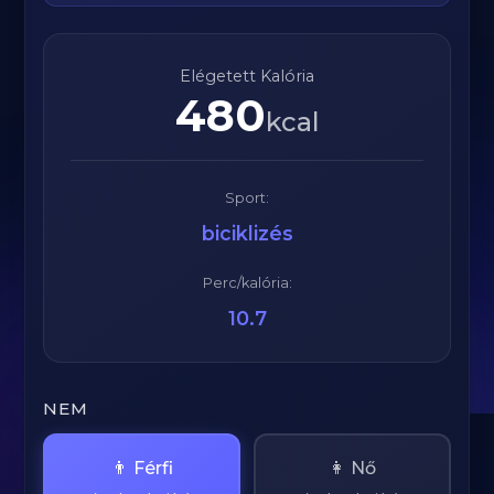
Elégetett Kalória
480
kcal
Sport:
biciklizés
Perc/kalória:
10.7
NEM
👨 Férfi
👩 Nő