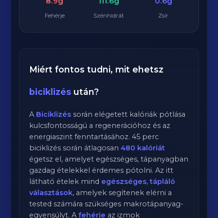
8.9g
111.6g
0.6g
Fehérje
Szénhidrát
Zsír
Miért fontos tudni, mit ehetsz
biciklizés
után?
A
Biciklizés
során elégetett kalóriák pótlása
kulcsfontosságú a regenerációhoz és az
energiaszint fenntartásához.
45
perc
biciklizés
során átlagosan
480
kalóriát
égetsz el, amelyet egészséges, tápanyagban
gazdag ételekkel érdemes pótolni. Az itt
látható ételek mind
egészséges, tápláló
választások
, amelyek segítenek elérni a
tested számára szükséges makrotápanyag-
egyensúlyt. A
fehérje
az izmok