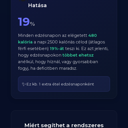
Hatása
19
%
Minden edzésnapon az elégetett
480
kalória
a napi
2500
kalóriás célod (átlagos
férfi
esetében)
19
%-át
teszi ki. Ez azt jelenti,
hogy edzésnapokon
többet ehetsz
anélkül, hogy híznál, vagy gyorsabban
fogyj, ha deficitben maradsz.
✨
Ez kb. 1 extra étel edzésnaponként
Miért segíthet a rendszeres