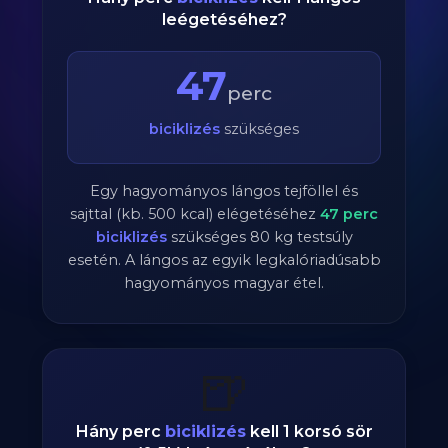
leégetéséhez?
47
perc
biciklizés
szükséges
Egy hagyományos lángos tejföllel és
sajttal (kb. 500 kcal) elégetéséhez
47
perc
biciklizés
szükséges
80
kg testsúly
esetén. A lángos az egyik legkalóriadúsabb
hagyományos magyar étel.
🍺
Hány perc
biciklizés
kell 1 korsó sör