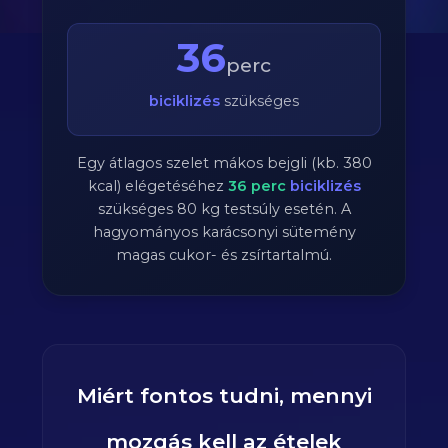
36
perc
biciklizés
szükséges
Egy átlagos szelet mákos bejgli (kb. 380
kcal) elégetéséhez
36
perc
biciklizés
szükséges
80
kg testsúly esetén. A
hagyományos karácsonyi sütemény
magas cukor- és zsírtartalmú.
Miért fontos tudni, mennyi
mozgás kell az ételek