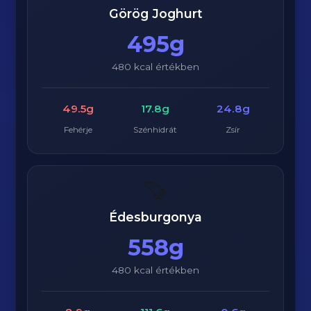
Görög Joghurt
495g
480 kcal értékben
49.5g
17.8g
24.8g
Fehérje
Szénhidrát
Zsír
🍠
Édesburgonya
558g
480 kcal értékben