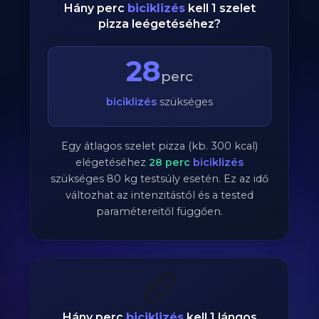
Hány perc
biciklizés
kell 1 szelet
pizza leégetéséhez?
28
perc
biciklizés
szükséges
Egy átlagos szelet pizza (kb. 300 kcal)
elégetéséhez
28
perc
biciklizés
szükséges
80
kg testsúly esetén. Ez az idő
változhat az intenzitástól és a tested
paramétereitől függően.
🥖
Hány perc
biciklizés
kell 1 lángos