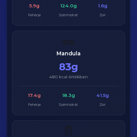
5.9g
124.0g
1.6g
Fehérje
Szénhidrát
Zsír
🥜
Mandula
83g
480 kcal értékben
17.4g
18.3g
41.5g
Fehérje
Szénhidrát
Zsír
🥛