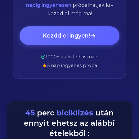
napig ingyenesen
próbálhatják ki -
kezdd el még ma!
Kezdd el ingyen!
1000+ aktív felhasználó
5 nap ingyenes próba
45
perc
biciklizés
után
ennyit ehetsz az alábbi
ételekből :