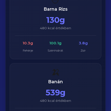
Barna Rizs
130g
480 kcal értékben
10.3g
100.1g
3.8g
Fehérje
Szénhidrát
Zsír
🍌
Banán
539g
480 kcal értékben