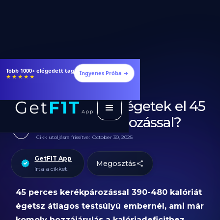
Étrendek, receptek és edzéstervek
Ingyenes Próba →
★★★★★
Hány kalóriát égetek el 45
perc kerékpározással?
Cikk utoljásra frissítve:
October 30, 2025
GetFIT App
Megosztás
írta a cikket.
45 perces kerékpározással 390-480 kalóriát
égetsz átlagos testsúlyú embernél, ami már
komoly hozzájárulás a kalóriadeficithez.