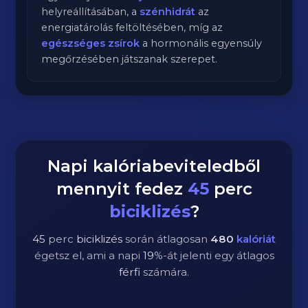
helyreállításában, a
szénhidrát
az
energiatárolás feltöltésében, míg az
egészséges zsírok
a hormonális egyensúly
megőrzésében játszanak szerepet.
Napi kalóriabeviteledből
mennyit fedez
45
perc
biciklizés
?
45
perc
biciklizés
során átlagosan
480
kalóriát
égetsz el, ami a napi
19
%-át jelenti egy átlagos
férfi
számára.