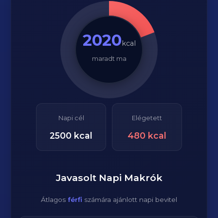
2020
kcal
maradt ma
Napi cél
Elégetett
2500
kcal
480
kcal
Javasolt Napi Makrók
Átlagos
férfi
számára ajánlott napi bevitel