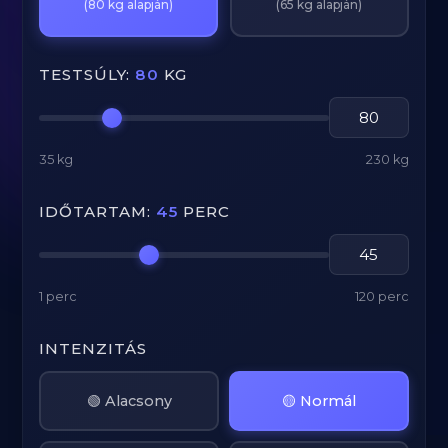
(80 kg alapján)
(65 kg alapján)
TESTSÚLY:
80
KG
35 kg
230 kg
IDŐTARTAM:
45
PERC
1 perc
120 perc
INTENZITÁS
🟢 Alacsony
🟡 Normál