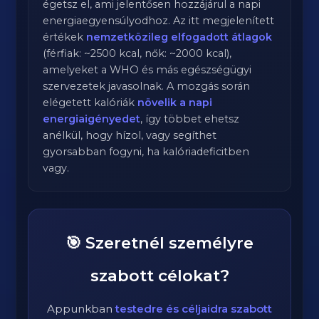
égetsz el, ami jelentősen hozzájárul a napi
energiaegyensúlyodhoz. Az itt megjelenített
értékek
nemzetközileg elfogadott átlagok
(férfiak: ~2500 kcal, nők: ~2000 kcal),
amelyeket a WHO és más egészségügyi
szervezetek javasolnak. A mozgás során
elégetett kalóriák
növelik a napi
energiaigényedet
, így többet ehetsz
anélkül, hogy hízol, vagy segíthet
gyorsabban fogyni, ha kalóriadeficitben
vagy.
🎯 Szeretnél személyre
szabott célokat?
Appunkban
testedre és céljaidra szabott