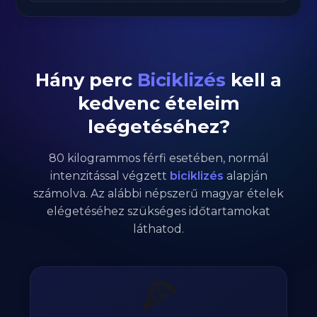
Hány perc
Biciklizés
kell a
kedvenc ételeim
leégetéséhez?
80
kilogrammos
férfi
esetében,
normál
intenzitással végzett
biciklizés
alapján
számolva. Az alábbi népszerű magyar ételek
elégetéséhez szükséges időtartamokat
láthatod.
🍕