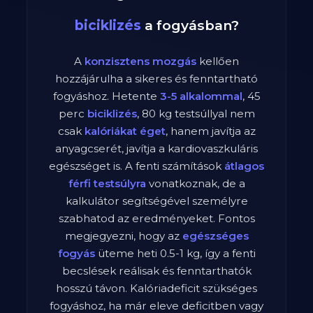
biciklizés
a fogyásban?
A
konzisztens mozgás
kellően
hozzájárulha a sikeres és fenntartható
fogyáshoz. Hetente
3-5 alkalommal
,
45
perc
biciklizés
,
80
kg testsúllyal nem
csak
kalóriákat éget
, hanem javítja az
anyagcserét, javítja a kardiovaszkuláris
egészséget is. A fenti számítások
átlagos
férfi
testsúlyra
vonatkoznak, de a
kalkulátor segítségével személyre
szabhatod az eredményeket. Fontos
megjegyezni, hogy az
egészséges
fogyás
üteme heti 0.5-1 kg, így a fenti
becslések reálisak és fenntarthatók
hosszú távon. Kalóriadeficit szükséges
fogyáshoz, ha már eleve deficitben vagy