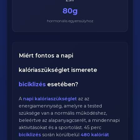
80g
hormonális egyensúlyhoz
Miért fontos a napi
kalóriaszükséglet ismerete
biciklizés
esetében?
A
napi kalóriaszükséglet
az az
energiamennyiség, amelyre a tested
szüksége van a normális működéshez,
beleértve az alapanyagcserét, a mindennapi
aktivitásokat és a sportolást.
45
perc
biciklizés
során körülbelül
480
kalóriát