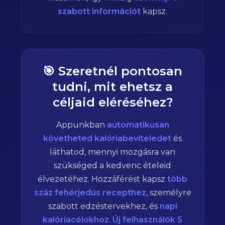
szabott információt
kapsz.
🎯 Szeretnél pontosan
tudni, mit ehetsz a
céljaid eléréséhez?
Appunkban
automatikusan
követheted kalóriabeviteledet
és
láthatod, mennyi mozgásra van
szükséged a kedvenc ételeid
élvezetéhez. Hozzáférést kapsz
több
száz fehérjedús recepthez
, személyre
szabott edzéstervekhez, és
napi
kalóriacélokhoz
.
Új felhasználók 5