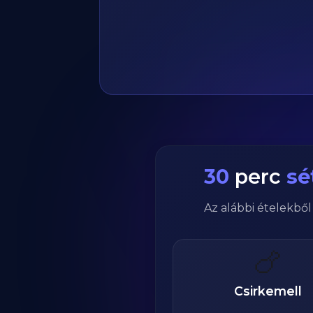
30
perc
sé
Az alábbi ételekbő
🍗
Csirkemell