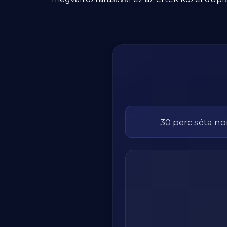
30
perc
séta
no