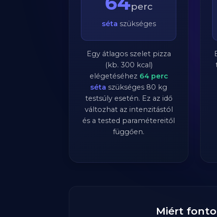
64
perc
séta
szükséges
Egy átlagos szelet pizza
(kb. 300 kcal)
elégetéséhez
64
perc
séta
szükséges
80
kg
testsúly esetén. Ez az idő
változhat az intenzitástól
és a tested paramétereitől
függően.
Miért fonto