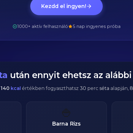
Kezdd el ingyen!
1000+ aktív felhasználó
5 nap ingyenes próba
ta
után ennyit ehetsz az alábbi 
l
140
kcal
értékben fogyaszthatsz
30
perc
séta
alapján,
8
🍚
Barna Rizs