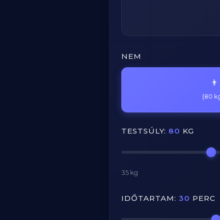
NEM
👨
(80 kg
TESTSÚLY:
80
KG
35 kg
IDŐTARTAM:
30
PERC