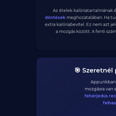
Az ételek kalóriatartalmának
döntések
meghozatalában. Ha tud
extra kalóriabevitel. Ez nem azt je
a mozgás között. A fenti szám
🎯 Szeretnél
Appunkba
mozgásra van s
fehérjedús re
felha