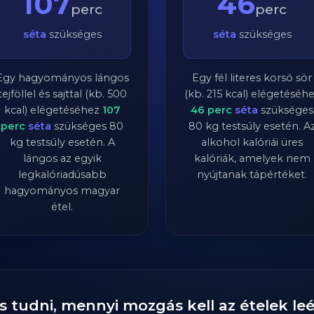
107
46
perc
perc
séta
szükséges
séta
szükséges
Egy hagyományos lángos
Egy fél literes korsó sör
tejföllel és sajttal (kb. 500
(kb. 215 kcal) elégetéséh
kcal) elégetéséhez
107
46
perc
séta
szükséges
perc
séta
szükséges
80
80
kg testsúly esetén. A
kg testsúly esetén. A
alkohol kalóriái üres
lángos az egyik
kalóriák, amelyek nem
legkalóriadúsabb
nyújtanak tápértéket.
hagyományos magyar
étel.
s tudni, mennyi mozgás kell az ételek l