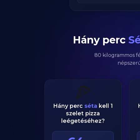
Hány perc
Sé
80
kilogrammos
f
népszerű
🍕
Hány perc
séta
kell 1
szelet pizza
leégetéséhez?