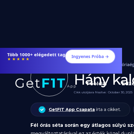
Több 1000+ elégedett tag
Ingyenes Próba →
★★★★★
Edzés
Kalóriaé
Hány kaló
Főoldal
Edz
Cikk utoljásra frissítve:
October 30, 2025
GetFIT App Csapata
írta a cikket.
Fél órás séta során egy átlagos súlyú sz
megváltoztatásával ez az érték közel dupl