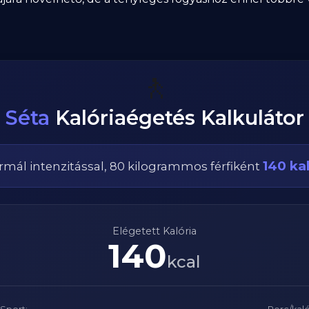
🚶
Séta
Kalóriaégetés Kalkulátor
140
kal
rmál
intenzitással,
80
kilogrammos
férfi
ként
Elégetett Kalória
140
kcal