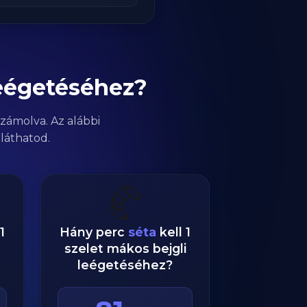
leégetéséhez?
zámolva. Az alábbi
láthatod.
🥐
1
Hány perc
séta
kell 1
szelet mákos bejgli
leégetéséhez?