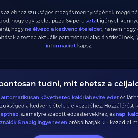
 és az ehhez szükséges mozgás mennyiségének megértés
od, hogy egy szelet pizza
64
perc
séta
t igényel, könn
lenti, hogy
ne élvezd a kedvenc ételeidet
, hanem hogy
ítások a tested aktuális paraméterei alapján frissülnek, 
információt
kapsz.
 pontosan tudni, mit ehetsz a céljai
n
automatikusan követheted kalóriabeviteledet
és láth
zükséged a kedvenc ételeid élvezetéhez. Hozzáférést 
cepthez
, személyre szabott edzéstervekhez, és
napi kal
sználók 5 napig ingyenesen
próbálhatják ki - kezdd el 