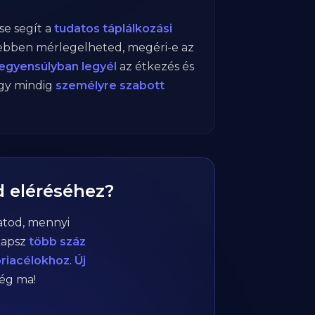
e segít a
tudatos táplálkozási
yebben mérlegelheted, megéri-e az
egyensúlyban legyél
az étkezés és
így mindig
személyre szabott
d eléréséhez?
atod, mennyi
kapsz
több száz
óriacélokhoz
.
Új
még ma!