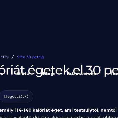
getés
Séta 30 percig
riát égetek el 30 pe
és
Diéta
Blog
Edzéstervek
Tov
Megosztás
emély 114-140 kalóriát éget, ami testsúlytól, nemtől 
ájára növelhető, de a tényleges fogyáshoz ennél többre 