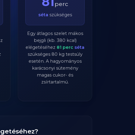
81
perc
séta
szükséges
Egy átlagos szelet mákos
ez
bejgli (kb. 380 kcal)
elégetéséhez
81
perc
séta
z
szükséges
80
kg testsúly
esetén. A hagyományos
karácsonyi sütemény
magas cukor- és
zsírtartalmú.
eégetéséhez?