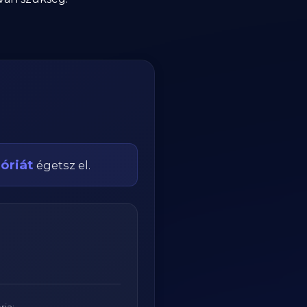
óriát
égetsz el.