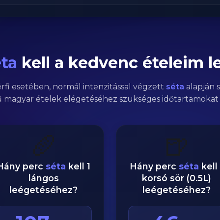
ta
kell a kedvenc ételeim 
érfi
esetében,
normál
intenzitással végzett
séta
alapján s
 magyar ételek elégetéséhez szükséges időtartamokat 
🥖
🍺
Hány perc
séta
kell 1
Hány perc
séta
kell 
lángos
korsó sör (0.5L)
leégetéséhez?
leégetéséhez?