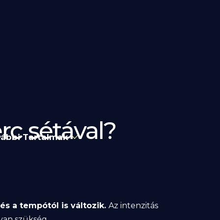
rc sétával?
ábbi Tartalmak
és a tempótól is változik.
Az intenzitás
van szükség.