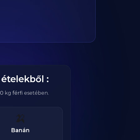
ételekből :
0
kg
férfi
esetében.
🍌
Banán