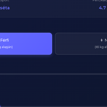
Sport:
Perc/kaló
séta
4.7
 Férfi
👩 
 alapján)
(65 kg a