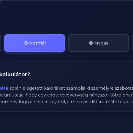
🟡 Normál
🟠 Magas
kalkulátor?
séta
során elégetett kalóriákat számolja ki személyre szabotta
megmutatja, hogy egy adott tevékenység hányszor több energ
edmény függ a tested súlyától, a mozgás időtartamától és az i