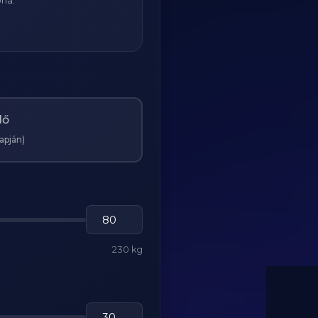
ria:
Nő
lapján)
230 kg