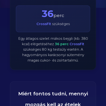
36
perc
CrossFit
szükséges
Egy átlagos szelet mákos bejgli (kb. 380
kcal) elégetéséhez
36
perc
CrossFit
szükséges
80
kg testsúly esetén. A
hagyományos karácsonyi sütemény
magas cukor- és zsírtartalmú.
Miért fontos tudni, mennyi
mozgás kell az ételek