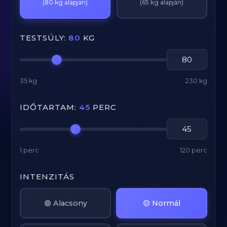
(80 kg alapján)
(65 kg alapján)
TESTSÚLY:
80
KG
35 kg
230 kg
IDŐTARTAM:
45
PERC
1 perc
120 perc
INTENZITÁS
🟢 Alacsony
🟡 Normál