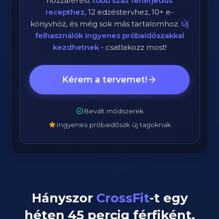
hozzáférést
több száz fehérjedús
recepthez
, 12 edzéstervhez, 10+ e-
könyvhöz, és még sok más tartalomhoz.
Új
felhasználók ingyenes próbaidőszakkal
kezdhetnek
- csatlakozz most!
Kérem a tervemet!
Bevált módszerek
Ingyenes próbaidőszk új tagoknak
Hányszor
CrossFit
-t egy
héten
45
percig
férfiként
,