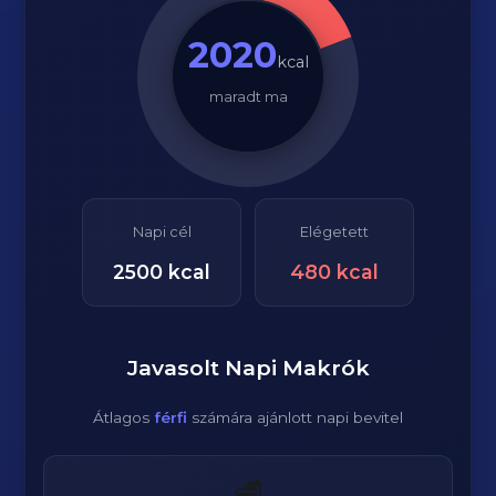
2020
kcal
maradt ma
Napi cél
Elégetett
2500
kcal
480
kcal
Javasolt Napi Makrók
Átlagos
férfi
számára ajánlott napi bevitel
🥩