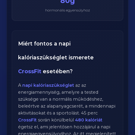
80g
hormonális egyensúlyhoz
Miért fontos a napi
kalóriaszükséglet ismerete
CrossFit
esetében?
A
napi kalóriaszükséglet
az az
energiamennyiség, amelyre a tested
szüksége van a normális működéshez,
beleértve az alapanyagcserét, a mindennapi
aktivitásokat és a sportolást.
45
perc
CrossFit
során körülbelül
480
kalóriát
égetsz el, ami jelentősen hozzájárul a napi
energiaegyensúlyodhoz. Az itt megjelenített