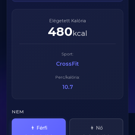
Elégetett Kalória
480
kcal
Sport:
CrossFit
Perc/kalória:
10.7
NEM
👨 Férfi
👩 Nő