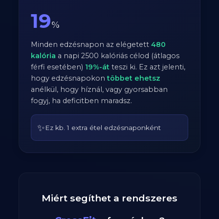
19
%
Minden edzésnapon az elégetett
480
kalória
a napi
2500
kalóriás célod (átlagos
férfi
esetében)
19
%-át
teszi ki. Ez azt jelenti,
hogy edzésnapokon
többet ehetsz
anélkül, hogy híznál, vagy gyorsabban
fogyj, ha deficitben maradsz.
✨
Ez kb. 1 extra étel edzésnaponként
Miért segíthet a rendszeres