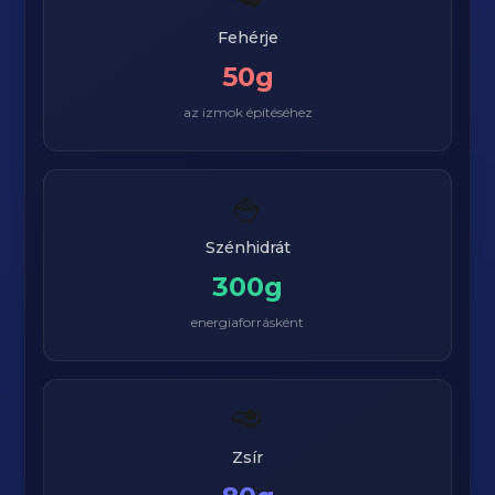
Fehérje
50g
az izmok építéséhez
🍚
Szénhidrát
300g
energiaforrásként
🥑
Zsír