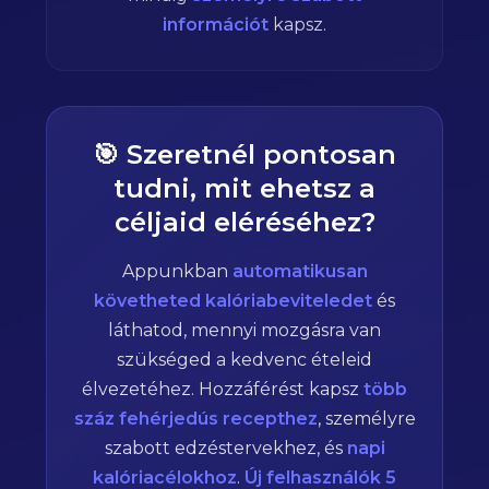
információt
kapsz.
🎯 Szeretnél pontosan
tudni, mit ehetsz a
céljaid eléréséhez?
Appunkban
automatikusan
követheted kalóriabeviteledet
és
láthatod, mennyi mozgásra van
szükséged a kedvenc ételeid
élvezetéhez. Hozzáférést kapsz
több
száz fehérjedús recepthez
, személyre
szabott edzéstervekhez, és
napi
kalóriacélokhoz
.
Új felhasználók 5