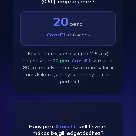
(0.5L) leégetéséhez?
20
perc
CrossFit
szükséges
Egy fél literes korsó sör (kb. 215 kcal)
elégetéséhez
20
perc
CrossFit
szükséges
80
kg testsúly esetén. Az alkohol kalóriái
üres kalóriák, amelyek nem nyújtanak
tápértéket.
🥐
Hány perc
CrossFit
kell 1 szelet
mákos bejgli leégetéséhez?