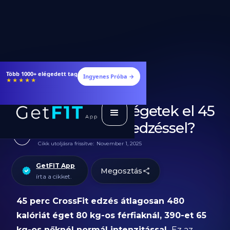
Több 1000+ elégedett tag
Ingyenes Próba →
★★★★★
Hány kalóriát égetek el 45
perc CrossFit edzéssel?
Cikk utoljásra frissítve:
November 1, 2025
GetFIT App
Megosztás
írta a cikket.
45 perc CrossFit edzés átlagosan 480
kalóriát éget 80 kg-os férfiaknál, 390-et 65
kg-os nőknél normál intenzitással.
Ez az