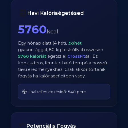
📆
Havi Kalóriaégetésed
5760
kcal
Egy hónap alatt (4 hét),
3
x/hét
gyakorisággal,
80
kg testsúllyal összesen
5760
kalóriát
égetsz el
CrossFit
sal. Ez
konzisztens, fenntartható tempó a hosszú
távú eredményekhez. Csak akkor történik
fogyás ha kalóriadeficitben vagy.
🎯
Havi teljes edzésidő: 540 perc
⚖️
Potenciális Fogyás