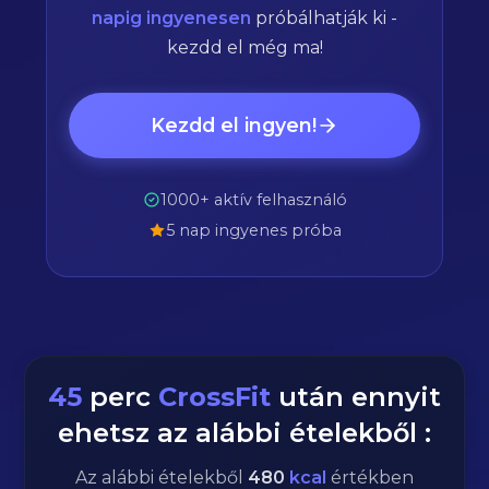
napig ingyenesen
próbálhatják ki -
kezdd el még ma!
Kezdd el ingyen!
1000+ aktív felhasználó
5 nap ingyenes próba
45
perc
CrossFit
után ennyit
ehetsz az alábbi ételekből :
Az alábbi ételekből
480
kcal
értékben