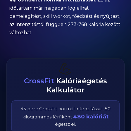
időtartam már magában foglalhat
bemelegítést, skill worköt, főedzést és nyújtást,
az intenzitástól függően 273-768 kalória között
változhat.
💪
CrossFit
Kalóriaégetés
Kalkulátor
45
perc
CrossFit
normál
intenzitással,
80
480
kalóriát
kilogrammos
férfi
ként
égetsz el.