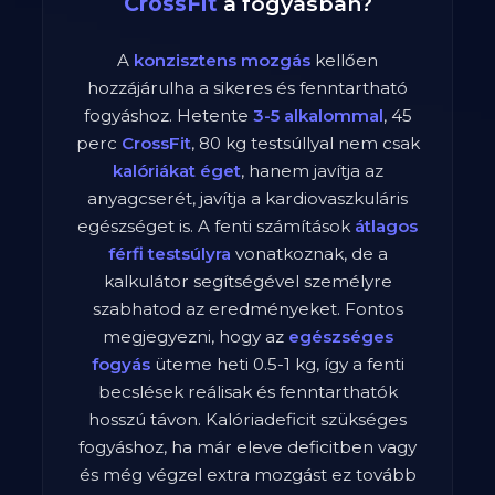
CrossFit
a fogyásban?
A
konzisztens mozgás
kellően
hozzájárulha a sikeres és fenntartható
fogyáshoz. Hetente
3-5 alkalommal
,
45
perc
CrossFit
,
80
kg testsúllyal nem csak
kalóriákat éget
, hanem javítja az
anyagcserét, javítja a kardiovaszkuláris
egészséget is. A fenti számítások
átlagos
férfi
testsúlyra
vonatkoznak, de a
kalkulátor segítségével személyre
szabhatod az eredményeket. Fontos
megjegyezni, hogy az
egészséges
fogyás
üteme heti 0.5-1 kg, így a fenti
becslések reálisak és fenntarthatók
hosszú távon. Kalóriadeficit szükséges
fogyáshoz, ha már eleve deficitben vagy
és még végzel extra mozgást ez tovább