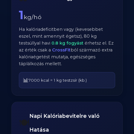
1
kg/hó
Ha kalóriadeficitben vagy (kevesebbet
eszel, mint amennyit égetsz),
80
kg
testsúllyal havi
0.8
kg fogyást
érhetsz el. Ez
az érték csak a
CrossFit
ból származó extra
kalóriaégetést mutatja, egészséges
táplálkozás mellett.
📊
7000 kcal = 1 kg testzsír (kb.)
Napi Kalóriabevitelre való
🍽️
Hatása