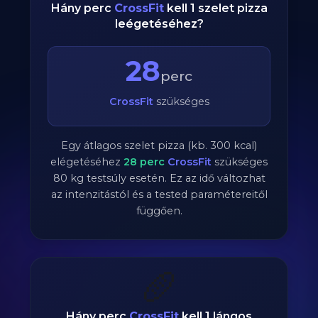
Hány perc
CrossFit
kell 1 szelet pizza
leégetéséhez?
28
perc
CrossFit
szükséges
Egy átlagos szelet pizza (kb. 300 kcal)
elégetéséhez
28
perc
CrossFit
szükséges
80
kg testsúly esetén. Ez az idő változhat
az intenzitástól és a tested paramétereitől
függően.
🥖
Hány perc
CrossFit
kell 1 lángos