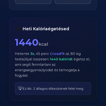
📅
Heti Kalóriaégetésed
1440
kcal
Hetente
3
x
,
45
perc
CrossFit
-al,
80
kg
testsúllyal összesen
1440
kalóriát
égetsz el,
ami segít fenntartani az
energiaegyensúlyodat és támogatja a
fogyást.
💡
Ez kb. 2 átlagos étkezésnek felel meg