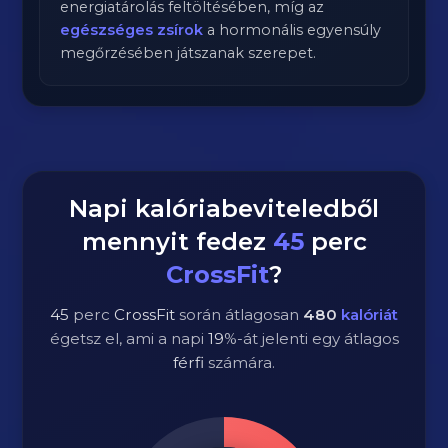
energiatárolás feltöltésében, míg az
egészséges zsírok
a hormonális egyensúly
megőrzésében játszanak szerepet.
Napi kalóriabeviteledből
mennyit fedez
45
perc
CrossFit
?
45
perc
CrossFit
során átlagosan
480
kalóriát
égetsz el, ami a napi
19
%-át jelenti egy átlagos
férfi
számára.