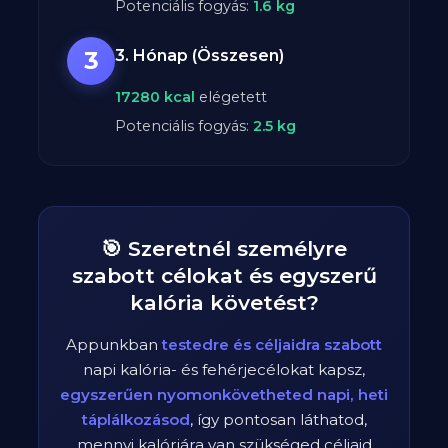
Potenciális fogyás:
1.6
kg
3
3. Hónap (Összesen)
17280
kcal
elégetett
Potenciális fogyás:
2.5
kg
🎯 Szeretnél személyre
szabott célokat és egyszerű
kalória követést?
Appunkban
testedre és céljaidra szabott
napi kalória- és fehérjecélokat kapsz,
egyszerűen nyomonkövetheted napi, heti
táplálkozásod
, így pontosan láthatod,
mennyi kalóriára van szükséged céljaid