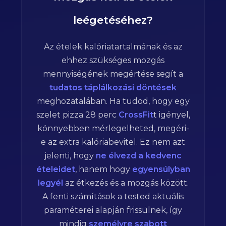
leégetéséhez?
Az ételek kalóriatartalmának és az
ehhez szükséges mozgás
mennyiségének megértése segít a
tudatos táplálkozási döntések
meghozatalában. Ha tudod, hogy egy
szelet pizza
28
perc
CrossFit
t igényel,
könnyebben mérlegelheted, megéri-
e az extra kalóriabevitel. Ez nem azt
jelenti, hogy
ne élvezd a kedvenc
ételeidet
, hanem hogy
egyensúlyban
legyél
az étkezés és a mozgás között.
A fenti számítások a tested aktuális
paraméterei alapján frissülnek, így
mindig
személyre szabott