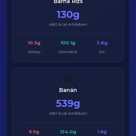
Barna Rizs
130g
480 kcal értékben
10.3g
100.1g
3.8g
Fehérje
Szénhidrát
Zsír
🍌
Banán
539g
480 kcal értékben
5.9g
124.0g
1.6g