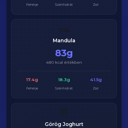
Fehérje
Szénhidrát
Zsír
🥜
Mandula
83g
480 kcal értékben
17.4g
18.3g
41.5g
Fehérje
Szénhidrát
Zsír
🥛
Görög Joghurt