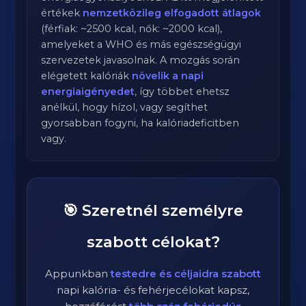
értékek
nemzetközileg elfogadott átlagok
(férfiak: ~2500 kcal, nők: ~2000 kcal),
amelyeket a WHO és más egészségügyi
szervezetek javasolnak. A mozgás során
elégetett kalóriák
növelik a napi
energiaigényedet
, így többet ehetsz
anélkül, hogy hízol, vagy segíthet
gyorsabban fogyni, ha kalóriadeficitben
vagy.
🎯 Szeretnél személyre
szabott célokat?
Appunkban
testedre és céljaidra szabott
napi kalória- és fehérjecélokat kapsz,