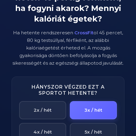
ha fogyni akarok? Mennyi
kalóriát égetek?
Ha hetente rendszeresen
CrossFit
ol
45
percet,
80
kg testsúllyal,
férfi
ként, az alábbi
kalóriaégetést érheted el. A mozgás
gyakorisága döntően befolyásolja a fogyás
sikerességét és az egészségi állapotod javulását.
HÁNYSZOR VÉGZED EZT A
SPORTOT HETENTE?
2x / hét
3x / hét
4x / hét
5x / hét