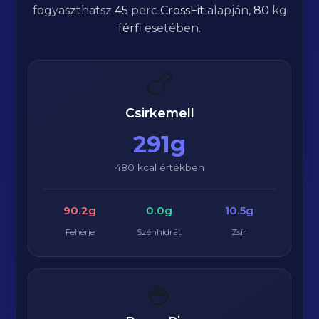
fogyaszthatsz
45
perc
CrossFit
alapján,
80
kg
férfi
esetében.
🍗
Csirkemell
291g
480 kcal értékben
90.2g
0.0g
10.5g
Fehérje
Szénhidrát
Zsír
🍚