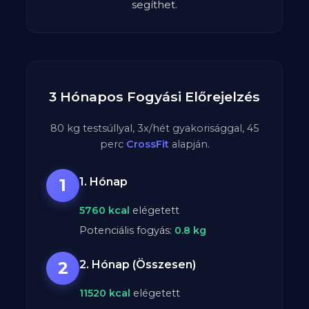
segíthet.
3 Hónapos Fogyási Előrejelzés
80
kg testsúllyal,
3
x/hét gyakorisággal,
45
perc
CrossFit
alapján.
1
1. Hónap
5760
kcal
elégetett
Potenciális fogyás:
0.8
kg
2
2. Hónap (Összesen)
11520
kcal
elégetett