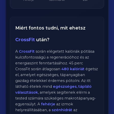
Miért fontos tudni, mit ehetsz
CrossFit
után?
A
CrossFit
során elégetett kalóriák pótlása
kulcsfontosságú a regenerációhoz és az
energiaszint fenntartásához.
45
perc
CrossFit
során átlagosan
480
kalóriát
égetsz
el, amelyet egészséges, tápanyagban
gazdag ételekkel érdemes pótolni. Az itt
látható ételek mind
egészséges, tápláló
választások
, amelyek segítenek elérni a
tested számára szükséges makrotápanyag-
egyensúlyt. A
fehérje
az izmok
helyreállításában, a
szénhidrát
az