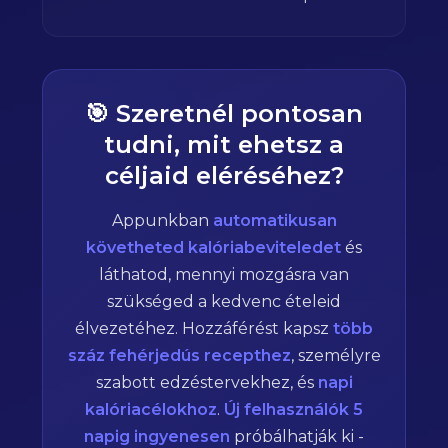
🎯 Szeretnél pontosan
tudni, mit ehetsz a
céljaid eléréséhez?
Appunkban
automatikusan
követheted kalóriabeviteledet
és
láthatod, mennyi mozgásra van
szükséged a kedvenc ételeid
élvezetéhez. Hozzáférést kapsz
több
száz fehérjedús recepthez
, személyre
szabott edzéstervekhez, és
napi
kalóriacélokhoz
.
Új felhasználók 5
napig ingyenesen
próbálhatják ki -