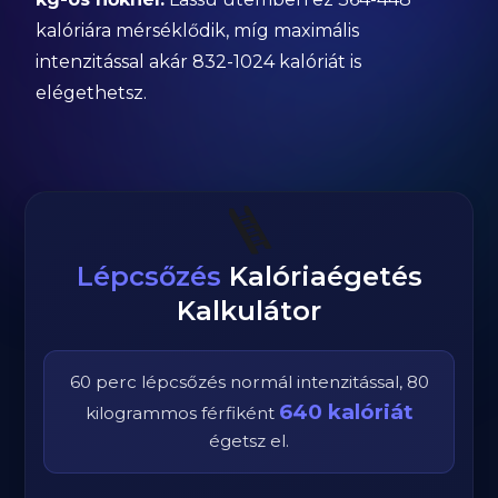
kalóriára mérséklődik, míg maximális
intenzitással akár 832-1024 kalóriát is
elégethetsz.
🪜
Lépcsőzés
Kalóriaégetés
Kalkulátor
60
perc
lépcsőzés
normál
intenzitással,
80
640
kalóriát
kilogrammos
férfi
ként
égetsz el.