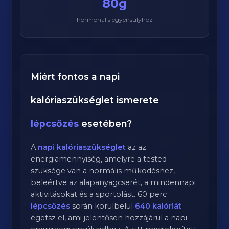
80g
hormonális egyensúlyhoz
Miért fontos a napi
kalóriaszükséglet ismerete
lépcsőzés
esetében?
A
napi kalóriaszükséglet
az az
energiamennyiség, amelyre a tested
szüksége van a normális működéshez,
beleértve az alapanyagcserét, a mindennapi
aktivitásokat és a sportolást.
60
perc
lépcsőzés
során körülbelül
640
kalóriát
égetsz el, ami jelentősen hozzájárul a napi