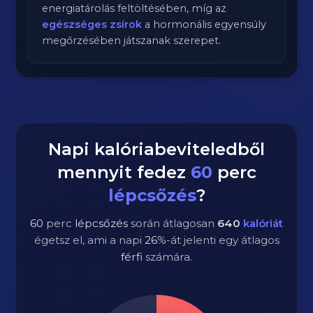
energiatárolás feltöltésében, míg az
egészséges zsírok
a hormonális egyensúly
megőrzésében játszanak szerepet.
Napi kalóriabeviteledből
mennyit fedez
60
perc
lépcsőzés
?
60
perc
lépcsőzés
során átlagosan
640
kalóriát
égetsz el, ami a napi
26
%-át jelenti egy átlagos
férfi
számára.