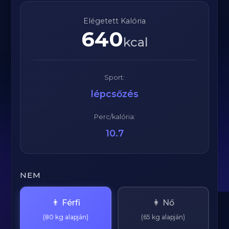
Elégetett Kalória
640
kcal
Sport:
lépcsőzés
Perc/kalória:
10.7
NEM
👨 Férfi
👩 Nő
(80 kg alapján)
(65 kg alapján)