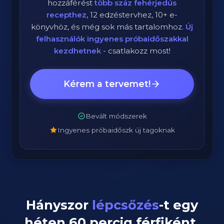
hozzáférést
több száz fehérjedús
recepthez
, 12 edzéstervhez, 10+ e-
könyvhöz, és még sok más tartalomhoz.
Új
felhasználók ingyenes próbaidőszakkal
kezdhetnek
- csatlakozz most!
Kérem a tervemet!
Bevált módszerek
Ingyenes próbaidőszk új tagoknak
Hányszor
lépcsőzés
-t egy
héten
60
percig
férfiként
,