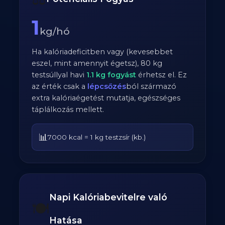
1
kg/hó
Ha kalóriadeficitben vagy (kevesebbet
eszel, mint amennyit égetsz),
80
kg
testsúllyal havi
1.1
kg fogyást
érhetsz el. Ez
az érték csak a
lépcsőzés
ból származó
extra kalóriaégetést mutatja, egészséges
táplálkozás mellett.
📊
7000 kcal = 1 kg testzsír (kb.)
Napi Kalóriabevitelre való
🍽️
Hatása