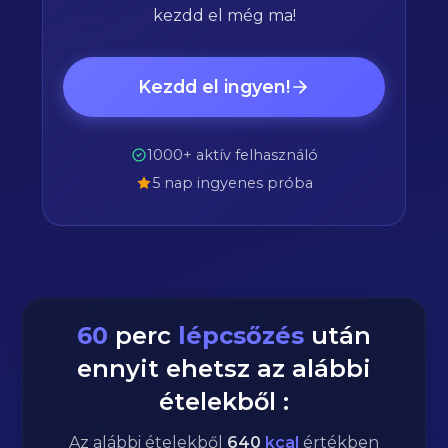
kezdd el még ma!
Kezdd el ingyen!
1000+ aktív felhasználó
5 nap ingyenes próba
60
perc
lépcsőzés
után
ennyit ehetsz az alábbi
ételekből :
Az alábbi ételekből
640
kcal
értékben