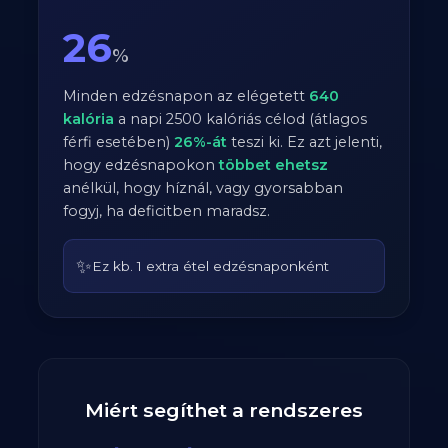
26
%
Minden edzésnapon az elégetett
640
kalória
a napi
2500
kalóriás célod (átlagos
férfi
esetében)
26
%-át
teszi ki. Ez azt jelenti,
hogy edzésnapokon
többet ehetsz
anélkül, hogy híznál, vagy gyorsabban
fogyj, ha deficitben maradsz.
✨
Ez kb. 1 extra étel edzésnaponként
Miért segíthet a rendszeres