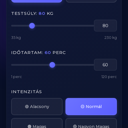
TESTSÚLY:
80
KG
35 kg
230 kg
IDŐTARTAM:
60
PERC
1 perc
120 perc
INTENZITÁS
🟢 Alacsony
🟡 Normál
🟠 Magas
🔴 Nagyon Magas