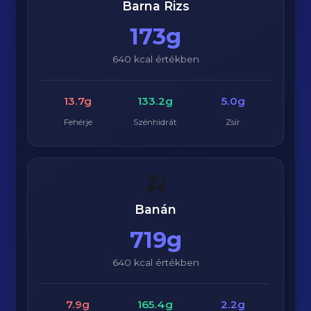
Barna Rizs
173g
640 kcal értékben
13.7g
133.2g
5.0g
Fehérje
Szénhidrát
Zsír
🍌
Banán
719g
640 kcal értékben
7.9g
165.4g
2.2g