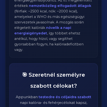
energiaegyensúlyodhoz. Az itt megjelenített
értékek
nemzetközileg elfogadott átlagok
(férfiak: ~2500 kcal, nők: ~2000 kcal),
amelyeket a WHO és más egészségügyi
szervezetek javasolnak. A mozgás során
elégetett kalóriák
növelik a napi
energiaigényedet
, így többet ehetsz
anélkül, hogy hízol, vagy segíthet
gyorsabban fogyni, ha kalóriadeficitben
vagy.
🎯 Szeretnél személyre
szabott célokat?
Appunkban
testedre és céljaidra szabott
napi kalória- és fehérjecélokat kapsz,