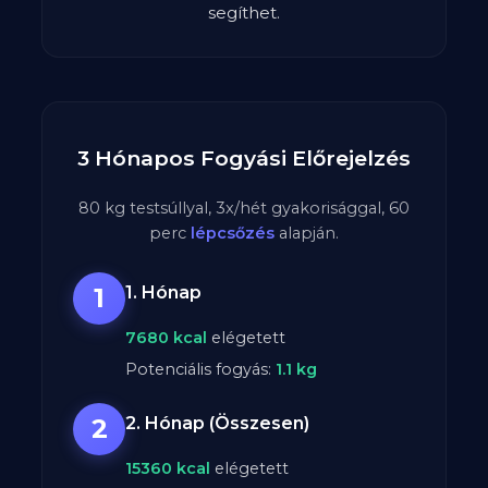
segíthet.
3 Hónapos Fogyási Előrejelzés
80
kg testsúllyal,
3
x/hét gyakorisággal,
60
perc
lépcsőzés
alapján.
1
1. Hónap
7680
kcal
elégetett
Potenciális fogyás:
1.1
kg
2
2. Hónap (Összesen)
15360
kcal
elégetett