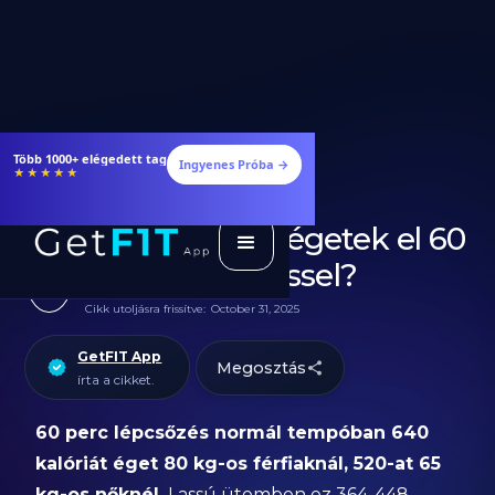
Több 1000+ elégedett tag
Ingyenes Próba →
★★★★★
Hány kalóriát égetek el 60
perc lépcsőzéssel?
Cikk utoljásra frissítve:
October 31, 2025
GetFIT App
Megosztás
írta a cikket.
60 perc lépcsőzés normál tempóban 640
kalóriát éget 80 kg-os férfiaknál, 520-at 65
kg-os nőknél.
Lassú ütemben ez 364-448