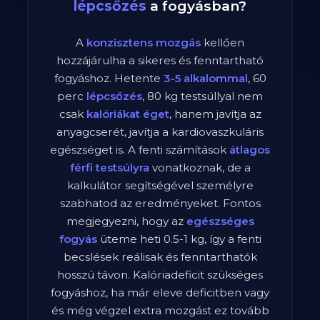
lépcsőzés
a fogyásban?
A
konzisztens mozgás
kellően
hozzájárulha a sikeres és fenntartható
fogyáshoz. Hetente
3-5 alkalommal
,
60
perc
lépcsőzés
,
80
kg testsúllyal nem
csak
kalóriákat éget
, hanem javítja az
anyagcserét, javítja a kardiovaszkuláris
egészséget is. A fenti számítások
átlagos
férfi
testsúlyra
vonatkoznak, de a
kalkulátor segítségével személyre
szabhatod az eredményeket. Fontos
megjegyezni, hogy az
egészséges
fogyás
üteme heti 0.5-1 kg, így a fenti
becslések reálisak és fenntarthatók
hosszú távon. Kalóriadeficit szükséges
fogyáshoz, ha már eleve deficitben vagy
és még végzel extra mozgást ez tovább