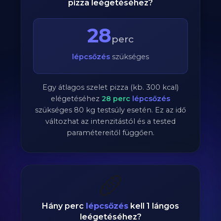
pizza leégetéséhez?
28
perc
lépcsőzés
szükséges
Egy átlagos szelet pizza (kb. 300 kcal)
elégetéséhez
28
perc
lépcsőzés
szükséges
80
kg testsúly esetén. Ez az idő
változhat az intenzitástól és a tested
paramétereitől függően.
🥖
Hány perc
lépcsőzés
kell 1 lángos
leégetéséhez?