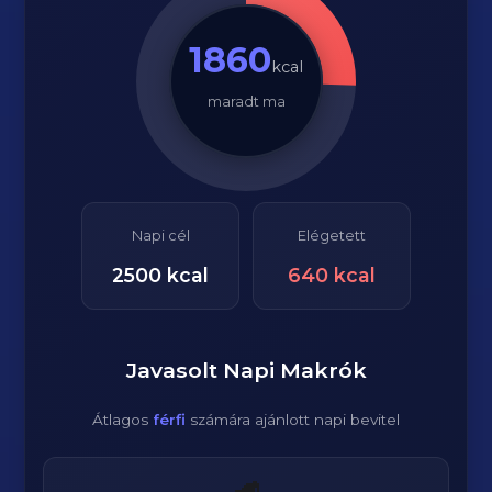
1860
kcal
maradt ma
Napi cél
Elégetett
2500
kcal
640
kcal
Javasolt Napi Makrók
Átlagos
férfi
számára ajánlott napi bevitel