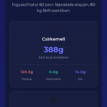
fogyaszthatsz
60
perc
lépcsőzés
alapján,
80
kg
férfi
esetében.
🍗
Csirkemell
388g
640 kcal értékben
120.3g
0.0g
14.0g
Fehérje
Szénhidrát
Zsír
🍚