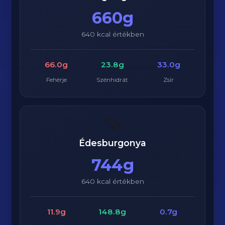
660g
640 kcal értékben
66.0g
23.8g
33.0g
Fehérje
Szénhidrát
Zsír
🍠
Édesburgonya
744g
640 kcal értékben
11.9g
148.8g
0.7g