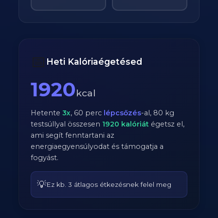
📅
Heti Kalóriaégetésed
1920
kcal
Hetente
3
x
,
60
perc
lépcsőzés
-al,
80
kg
testsúllyal összesen
1920
kalóriát
égetsz el,
ami segít fenntartani az
energiaegyensúlyodat és támogatja a
fogyást.
💡
Ez kb. 3 átlagos étkezésnek felel meg