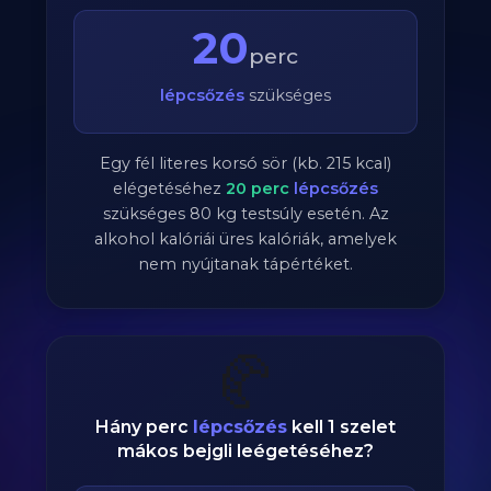
20
perc
lépcsőzés
szükséges
Egy fél literes korsó sör (kb. 215 kcal)
elégetéséhez
20
perc
lépcsőzés
szükséges
80
kg testsúly esetén. Az
alkohol kalóriái üres kalóriák, amelyek
nem nyújtanak tápértéket.
🥐
Hány perc
lépcsőzés
kell 1 szelet
mákos bejgli leégetéséhez?