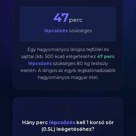
47
perc
lépcsőzés
szükséges
Egy hagyományos lángos tejföllel és
sajttal (kb. 500 kcal) elégetéséhez
47
perc
lépcsőzés
szükséges
80
kg testsúly
esetén. A lángos az egyik legkalóriadúsabb
hagyományos magyar étel.
🍺
Hány perc
lépcsőzés
kell 1 korsó sör
(0.5L) leégetéséhez?