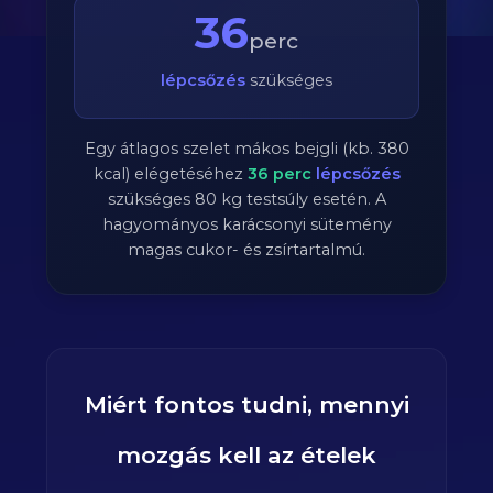
36
perc
lépcsőzés
szükséges
Egy átlagos szelet mákos bejgli (kb. 380
kcal) elégetéséhez
36
perc
lépcsőzés
szükséges
80
kg testsúly esetén. A
hagyományos karácsonyi sütemény
magas cukor- és zsírtartalmú.
Miért fontos tudni, mennyi
mozgás kell az ételek