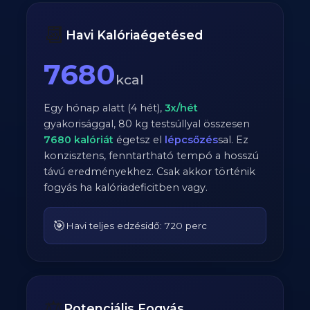
📆
Havi Kalóriaégetésed
7680
kcal
Egy hónap alatt (4 hét),
3
x/hét
gyakorisággal,
80
kg testsúllyal összesen
7680
kalóriát
égetsz el
lépcsőzés
sal. Ez
konzisztens, fenntartható tempó a hosszú
távú eredményekhez. Csak akkor történik
fogyás ha kalóriadeficitben vagy.
🎯
Havi teljes edzésidő: 720 perc
⚖️
Potenciális Fogyás