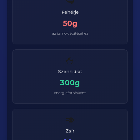
🥩
Fehérje
50g
az izmok építéséhez
🍚
Szénhidrát
300g
energiaforrásként
🥑
Zsír