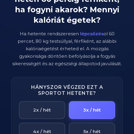
ha fogyni akarok? Mennyi
kalóriát égetek?
Ha hetente rendszeresen
lépcsőzés
ol
60
percet,
80
kg testsúllyal,
férfi
ként, az alábbi
kalóriaégetést érheted el. A mozgás
gyakorisága döntően befolyásolja a fogyás
sikerességét és az egészségi állapotod javulását.
HÁNYSZOR VÉGZED EZT A
SPORTOT HETENTE?
2x / hét
3x / hét
4x / hét
5x / hét