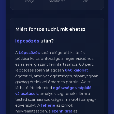
Fehérje
Szénhidrát
Zsír
Miért fontos tudni, mit ehetsz
lépcsőzés
után?
A
Lépcsőzés
során elégetett kalóriák
pótlása kulcsfontosságú a regenerációhoz
és az energiaszint fenntartásához.
60
perc
lépcsőzés
során átlagosan
640
kalóriát
égetsz el, amelyet egészséges, tápanyagban
gazdag ételekkel érdemes pótolni. Az itt
látható ételek mind
egészséges, tápláló
választások
, amelyek segítenek elérni a
tested számára szükséges makrotápanyag-
egyensúlyt. A
fehérje
az izmok
helyreállításában, a
szénhidrát
az