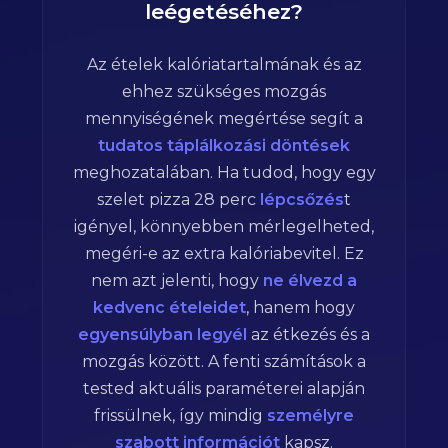
leégetéséhez?
Az ételek kalóriatartalmának és az
ehhez szükséges mozgás
mennyiségének megértése segít a
tudatos táplálkozási döntések
meghozatalában. Ha tudod, hogy egy
szelet pizza
28
perc
lépcsőzés
t
igényel, könnyebben mérlegelheted,
megéri-e az extra kalóriabevitel. Ez
nem azt jelenti, hogy
ne élvezd a
kedvenc ételeidet
, hanem hogy
egyensúlyban legyél
az étkezés és a
mozgás között. A fenti számítások a
tested aktuális paraméterei alapján
frissülnek, így mindig
személyre
szabott információt
kapsz.