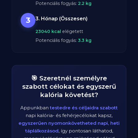
Potenciális fogyás:
2.2
kg
3
3. Hónap (Összesen)
23040
kcal
elégetett
Potenciális fogyás:
3.3
kg
🎯 Szeretnél személyre
szabott célokat és egyszerű
kalória követést?
Appunkban
testedre és céljaidra szabott
napi kalória- és fehérjecélokat kapsz,
egyszerűen nyomonkövetheted napi, heti
táplálkozásod
, így pontosan láthatod,