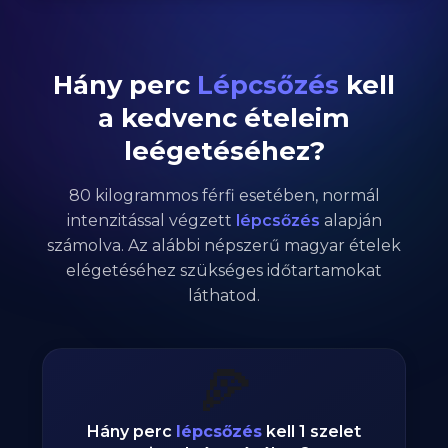
Hány perc
Lépcsőzés
kell
a kedvenc ételeim
leégetéséhez?
80
kilogrammos
férfi
esetében,
normál
intenzitással végzett
lépcsőzés
alapján
számolva. Az alábbi népszerű magyar ételek
elégetéséhez szükséges időtartamokat
láthatod.
🍕
Hány perc
lépcsőzés
kell 1 szelet