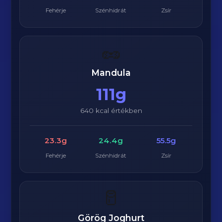
Fehérje
Szénhidrát
Zsír
🥜
Mandula
111g
640 kcal értékben
23.3g
24.4g
55.5g
Fehérje
Szénhidrát
Zsír
🥛
Görög Joghurt