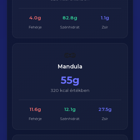
4.0g
82.8g
1.1g
Fehérje
Szénhidrát
Zsír
🥜
Mandula
55g
320 kcal értékben
11.6g
12.1g
27.5g
Fehérje
Szénhidrát
Zsír