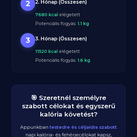
2
2. Hónap (Összesen)
7680
kcal
elégetett
Potenciális fogyás:
1.1
kg
3
3. Hónap (Összesen)
11520
kcal
elégetett
Potenciális fogyás:
1.6
kg
🎯 Szeretnél személyre
szabott célokat és egyszerű
kalória követést?
Appunkban
testedre és céljaidra szabott
napi kalória- és fehérjecélokat kapsz,