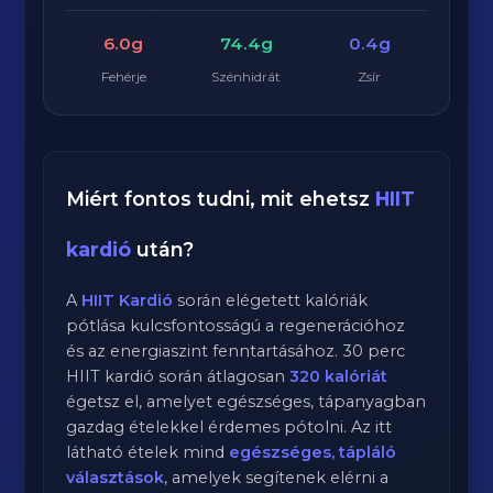
6.0g
74.4g
0.4g
Fehérje
Szénhidrát
Zsír
Miért fontos tudni, mit ehetsz
HIIT
kardió
után?
A
HIIT Kardió
során elégetett kalóriák
pótlása kulcsfontosságú a regenerációhoz
és az energiaszint fenntartásához.
30
perc
HIIT kardió
során átlagosan
320
kalóriát
égetsz el, amelyet egészséges, tápanyagban
gazdag ételekkel érdemes pótolni. Az itt
látható ételek mind
egészséges, tápláló
választások
, amelyek segítenek elérni a