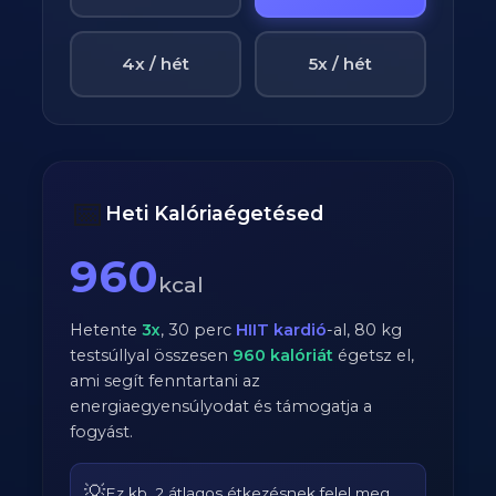
4x / hét
5x / hét
📅
Heti Kalóriaégetésed
960
kcal
Hetente
3
x
,
30
perc
HIIT kardió
-al,
80
kg
testsúllyal összesen
960
kalóriát
égetsz el,
ami segít fenntartani az
energiaegyensúlyodat és támogatja a
fogyást.
💡
Ez kb. 2 átlagos étkezésnek felel meg