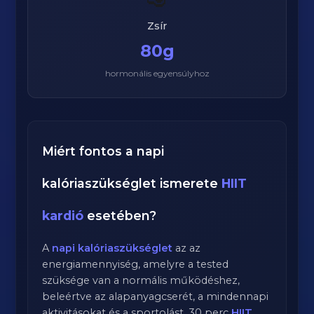
🥑
Zsír
80g
hormonális egyensúlyhoz
Miért fontos a napi
kalóriaszükséglet ismerete
HIIT
kardió
esetében?
A
napi kalóriaszükséglet
az az
energiamennyiség, amelyre a tested
szüksége van a normális működéshez,
beleértve az alapanyagcserét, a mindennapi
aktivitásokat és a sportolást.
30
perc
HIIT