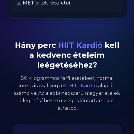
📊 MET érték részletei
Hány perc
HIIT Kardió
kell
a kedvenc ételeim
leégetéséhez?
80
kilogrammos
férfi
esetében,
normál
intenzitással végzett
HIIT kardió
alapján
számolva. Az alábbi népszerű magyar ételek
elégetéséhez szükséges időtartamokat
láthatod.