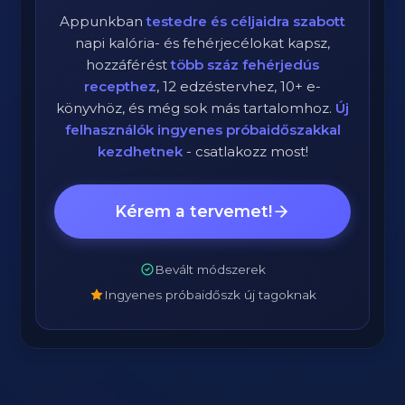
Appunkban
testedre és céljaidra szabott
napi kalória- és fehérjecélokat kapsz,
hozzáférést
több száz fehérjedús
recepthez
, 12 edzéstervhez, 10+ e-
könyvhöz, és még sok más tartalomhoz.
Új
felhasználók ingyenes próbaidőszakkal
kezdhetnek
- csatlakozz most!
Kérem a tervemet!
Bevált módszerek
Ingyenes próbaidőszk új tagoknak