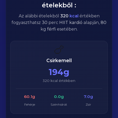
ételekből :
Az alábbi ételekből
320
kcal
értékben
fogyaszthatsz
30
perc
HIIT kardió
alapján,
80
kg
férfi
esetében.
🍗
Csirkemell
194g
320 kcal értékben
60.1g
0.0g
7.0g
Fehérje
Szénhidrát
Zsír