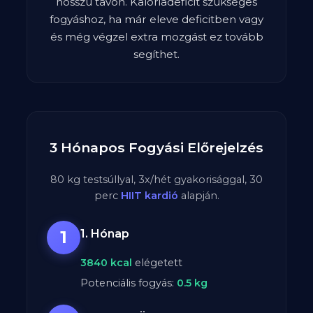
hosszú távon. Kalóriadeficit szükséges
fogyáshoz, ha már eleve deficitben vagy
és még végzel extra mozgást ez tovább
segíthet.
3 Hónapos Fogyási Előrejelzés
80
kg testsúllyal,
3
x/hét gyakorisággal,
30
perc
HIIT kardió
alapján.
1
1. Hónap
3840
kcal
elégetett
Potenciális fogyás:
0.5
kg