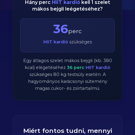
Hány perc
HIIT kardió
kell 1 szelet
mákos bejgli leégetéséhez?
36
perc
HIIT kardió
szükséges
Egy átlagos szelet mákos bejgli (kb. 380
kcal) elégetéséhez
36
perc
HIIT kardió
szükséges
80
kg testsúly esetén. A
hagyományos karácsonyi sütemény
magas cukor- és zsírtartalmú.
Miért fontos tudni, mennyi