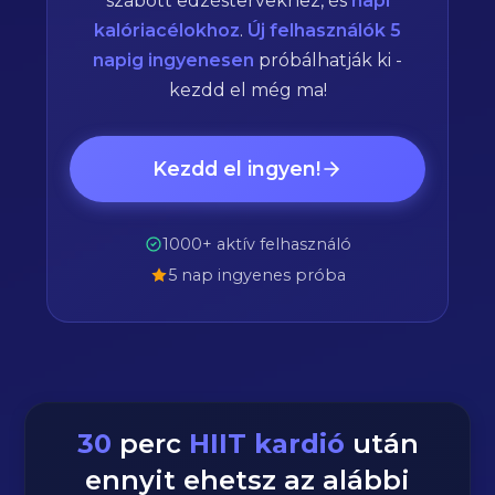
szabott edzéstervekhez, és
napi
kalóriacélokhoz
.
Új felhasználók 5
napig ingyenesen
próbálhatják ki -
kezdd el még ma!
Kezdd el ingyen!
1000+ aktív felhasználó
5 nap ingyenes próba
30
perc
HIIT kardió
után
ennyit ehetsz az alábbi