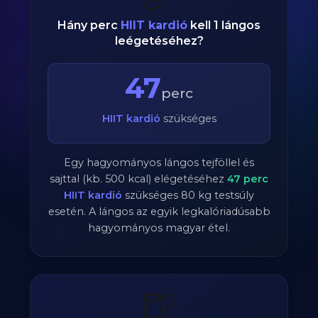
Hány perc
HIIT kardió
kell 1 lángos
leégetéséhez?
47
perc
HIIT kardió
szükséges
Egy hagyományos lángos tejföllel és
sajttal (kb. 500 kcal) elégetéséhez
47
perc
HIIT kardió
szükséges
80
kg testsúly
esetén. A lángos az egyik legkalóriadúsabb
hagyományos magyar étel.
🍺