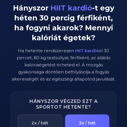
Hányszor
HIIT kardió
-t egy
héten
30
percig
férfiként
,
ha fogyni akarok? Mennyi
kalóriát égetek?
Ha hetente rendszeresen
HIIT kardió
ol
30
percet,
80
kg testsúllyal,
férfi
ként, az alábbi
kalóriaégetést érheted el. A mozgás
gyakorisága döntően befolyásolja a fogyás
sikerességét és az egészségi állapotod javulását.
HÁNYSZOR VÉGZED EZT A
SPORTOT HETENTE?
2x / hét
3x / hét