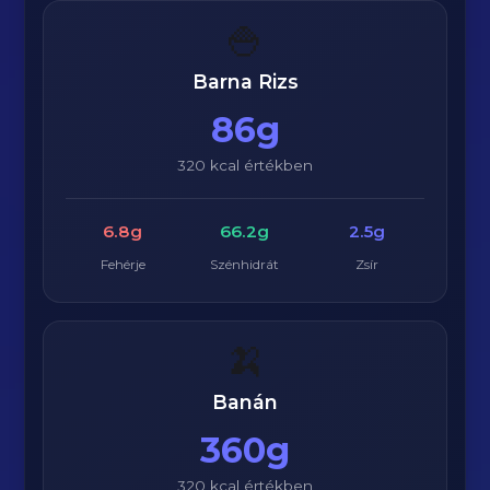
🍚
Barna Rizs
86g
320 kcal értékben
6.8g
66.2g
2.5g
Fehérje
Szénhidrát
Zsír
🍌
Banán
360g
320 kcal értékben