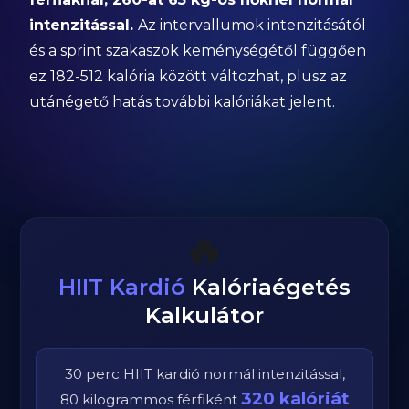
intenzitással.
Az intervallumok intenzitásától
és a sprint szakaszok keménységétől függően
ez 182-512 kalória között változhat, plusz az
utánégető hatás további kalóriákat jelent.
🔥
HIIT Kardió
Kalóriaégetés
Kalkulátor
30
perc
HIIT kardió
normál
intenzitással,
320
kalóriát
80
kilogrammos
férfi
ként