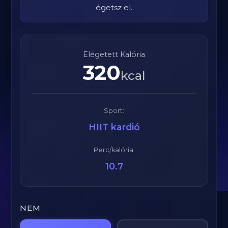
égetsz el.
Elégetett Kalória
320
kcal
Sport:
HIIT kardió
Perc/kalória:
10.7
NEM