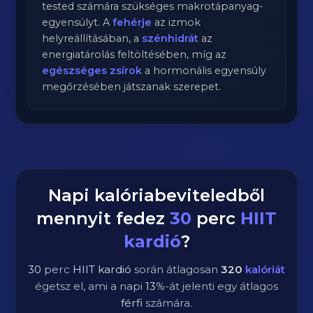
tested számára szükséges makrotápanyag-
egyensúlyt. A
fehérje
az izmok
helyreállításában, a
szénhidrát
az
energiatárolás feltöltésében, míg az
egészséges zsírok
a hormonális egyensúly
megőrzésében játszanak szerepet.
Napi kalóriabeviteledből
mennyit fedez
30
perc
HIIT
kardió
?
30
perc
HIIT kardió
során átlagosan
320
kalóriát
égetsz el, ami a napi
13
%-át jelenti egy átlagos
férfi
számára.