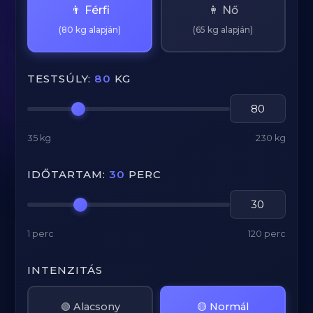
👨 Férfi
👩 Nő
(80 kg alapján)
(65 kg alapján)
TESTSÚLY:
80
KG
35 kg
230 kg
IDŐTARTAM:
30
PERC
1 perc
120 perc
INTENZITÁS
🟢 Alacsony
🟡 Normál