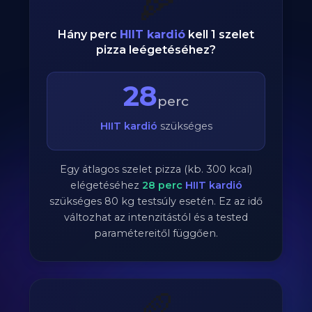
🍕
Hány perc
HIIT kardió
kell 1 szelet
pizza leégetéséhez?
28
perc
HIIT kardió
szükséges
Egy átlagos szelet pizza (kb. 300 kcal)
elégetéséhez
28
perc
HIIT kardió
szükséges
80
kg testsúly esetén. Ez az idő
változhat az intenzitástól és a tested
paramétereitől függően.
🥖