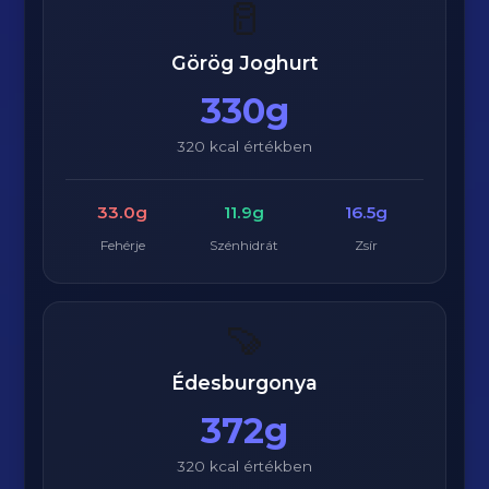
🥛
Görög Joghurt
330g
320 kcal értékben
33.0g
11.9g
16.5g
Fehérje
Szénhidrát
Zsír
🍠
Édesburgonya
372g
320 kcal értékben