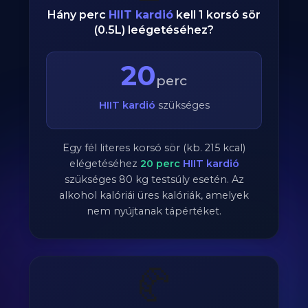
Hány perc
HIIT kardió
kell 1 korsó sör
(0.5L) leégetéséhez?
20
perc
HIIT kardió
szükséges
Egy fél literes korsó sör (kb. 215 kcal)
elégetéséhez
20
perc
HIIT kardió
szükséges
80
kg testsúly esetén. Az
alkohol kalóriái üres kalóriák, amelyek
nem nyújtanak tápértéket.
🥐