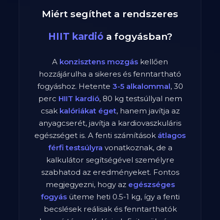
Miért segíthet a rendszeres
HIIT kardió
a fogyásban?
A
konzisztens mozgás
kellően
hozzájárulha a sikeres és fenntartható
fogyáshoz. Hetente
3-5 alkalommal
,
30
perc
HIIT kardió
,
80
kg testsúllyal nem
csak
kalóriákat éget
, hanem javítja az
anyagcserét, javítja a kardiovaszkuláris
egészséget is. A fenti számítások
átlagos
férfi
testsúlyra
vonatkoznak, de a
kalkulátor segítségével személyre
szabhatod az eredményeket. Fontos
megjegyezni, hogy az
egészséges
fogyás
üteme heti 0.5-1 kg, így a fenti
becslések reálisak és fenntarthatók