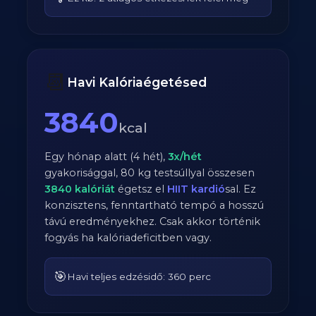
📆
Havi Kalóriaégetésed
3840
kcal
Egy hónap alatt (4 hét),
3
x/hét
gyakorisággal,
80
kg testsúllyal összesen
3840
kalóriát
égetsz el
HIIT kardió
sal. Ez
konzisztens, fenntartható tempó a hosszú
távú eredményekhez. Csak akkor történik
fogyás ha kalóriadeficitben vagy.
🎯
Havi teljes edzésidő: 360 perc