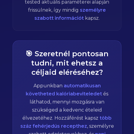
tested aktuális paraméterei alapján
frissülnek, így mindig
személyre
szabott információt
kapsz.
🎯 Szeretnél pontosan
tudni, mit ehetsz a
céljaid eléréséhez?
Appunkban
automatikusan
követheted kalóriabeviteledet
és
láthatod, mennyi mozgásra van
szükséged a kedvenc ételeid
élvezetéhez. Hozzáférést kapsz
több
száz fehérjedús recepthez
, személyre