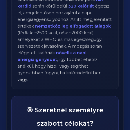
kardió
során körülbelül
320
kalóriát
égetsz
el, ami jelentősen hozzájárul a napi
energiaegyensúlyodhoz. Az itt megjelenített
értékek
nemzetközileg elfogadott átlagok
(férfiak: ~2500 kcal, nők: ~2000 kcal),
amelyeket a WHO és más egészségügyi
szervezetek javasolnak. A mozgás során
elégetett kalóriák
növelik a napi
energiaigényedet
, így többet ehetsz
anélkül, hogy hízol, vagy segíthet
gyorsabban fogyni, ha kalóriadeficitben
vagy.
🎯 Szeretnél személyre
szabott célokat?