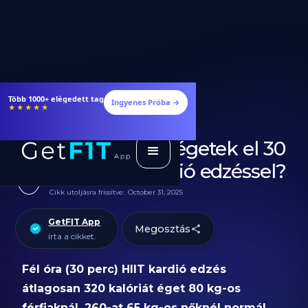
Több 1000+ elégedett tag
Ingyenes Próba →
★★★★★
Hány kalóriát égetek el 30
perc HIIT kardió edzéssel?
Cikk utoljásra frissítve:
October 31, 2025
GetFIT App
Megosztás
írta a cikket.
Fél óra (30 perc) HIIT kardió edzés
átlagosan 320 kalóriát éget 80 kg-os
férfiaknál, 260-at 65 kg-os nőknél normál