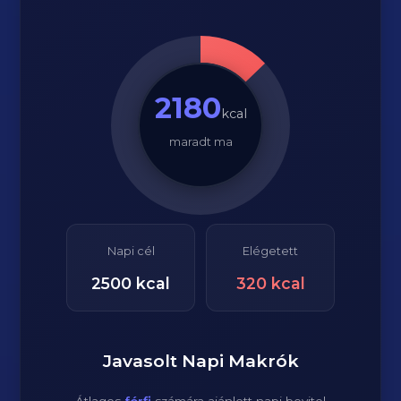
2180
kcal
maradt ma
Napi cél
Elégetett
2500
kcal
320
kcal
Javasolt Napi Makrók