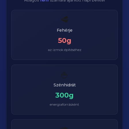
Átlagos
férfi
számára ajánlott napi bevitel
🥩
Fehérje
50g
az izmok építéséhez
🍚
Szénhidrát
300g
energiaforrásként