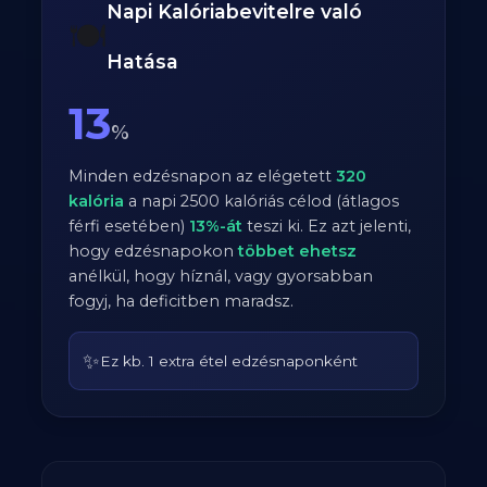
Napi Kalóriabevitelre való
🍽️
Hatása
13
%
Minden edzésnapon az elégetett
320
kalória
a napi
2500
kalóriás célod (átlagos
férfi
esetében)
13
%-át
teszi ki. Ez azt jelenti,
hogy edzésnapokon
többet ehetsz
anélkül, hogy híznál, vagy gyorsabban
fogyj, ha deficitben maradsz.
✨
Ez kb. 1 extra étel edzésnaponként