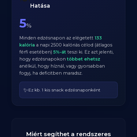
Hatása
5
%
Minden edzésnapon az elégetett
133
kalória
a napi
2500
kalóriás célod (átlagos
férfi
esetében)
5
%-át
teszi ki. Ez azt jelenti,
hogy edzésnapokon
többet ehetsz
anélkül, hogy híznál, vagy gyorsabban
fogyj, ha deficitben maradsz.
✨
Ez kb. 1 kis snack edzésnaponként
Miért segíthet a rendszeres