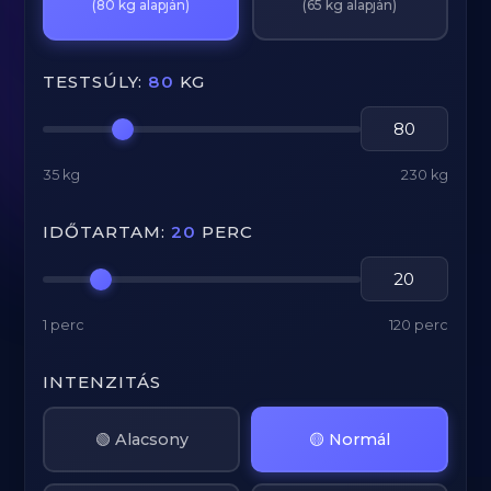
(80 kg alapján)
(65 kg alapján)
TESTSÚLY:
80
KG
35 kg
230 kg
IDŐTARTAM:
20
PERC
1 perc
120 perc
INTENZITÁS
🟢 Alacsony
🟡 Normál