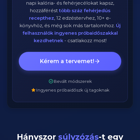
napi kalória- és fehérjecélokat kapsz,
hozzáférést
több száz fehérjedús
recepthez
, 12 edzéstervhez, 10+ e-
könyvhöz, és még sok más tartalomhoz.
Új
felhasználók ingyenes próbaidőszakkal
kezdhetnek
- csatlakozz most!
Kérem a tervemet!
Bevált módszerek
Ingyenes próbaidőszk új tagoknak
Hányszor
súlyzózás
-t egy