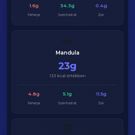
1.6g
34.3g
0.4g
Fehérje
Szénhidrát
Zsír
🥜
Mandula
23g
133 kcal értékben
4.8g
5.1g
11.5g
Fehérje
Szénhidrát
Zsír
🥛