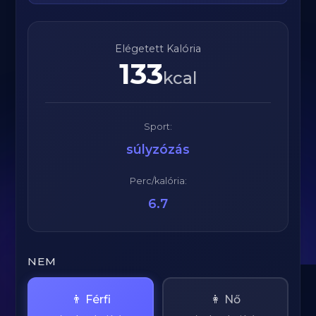
Elégetett Kalória
133
kcal
Sport:
súlyzózás
Perc/kalória:
6.7
NEM
👨 Férfi
👩 Nő