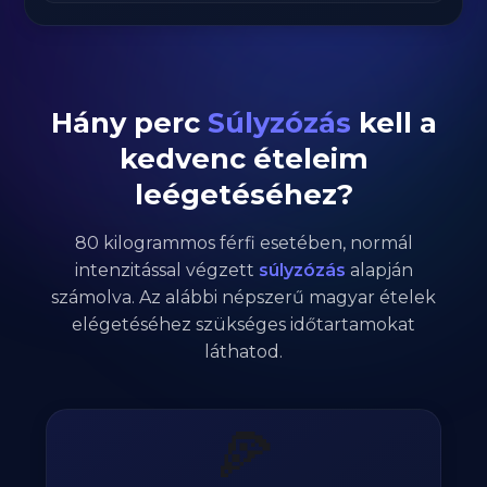
Hány perc
Súlyzózás
kell a
kedvenc ételeim
leégetéséhez?
80
kilogrammos
férfi
esetében,
normál
intenzitással végzett
súlyzózás
alapján
számolva. Az alábbi népszerű magyar ételek
elégetéséhez szükséges időtartamokat
láthatod.
🍕