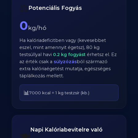
⚖️
Potenciális Fogyás
0
kg/hó
Ha kalóriadeficitben vagy (kevesebbet
eszel, mint amennyit égetsz),
80
kg
testsúllyal havi
0.2
kg fogyást
érhetsz el. Ez
az érték csak a
súlyzózás
ból származó
extra kalóriaégetést mutatja, egészséges
táplálkozás mellett.
📊
7000 kcal = 1 kg testzsír (kb.)
Napi Kalóriabevitelre való
🍽️