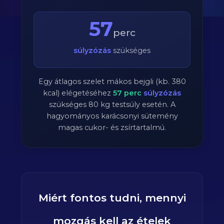
57
perc
súlyzózás
szükséges
Egy átlagos szelet mákos bejgli (kb. 380
kcal) elégetéséhez
57
perc
súlyzózás
szükséges
80
kg testsúly esetén. A
hagyományos karácsonyi sütemény
magas cukor- és zsírtartalmú.
Miért fontos tudni, mennyi
mozgás kell az ételek