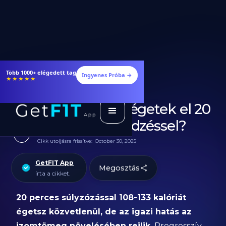
Több 1000+ elégedett tag
Ingyenes Próba →
★★★★★
Hány kalóriát égetek el 20
perc súlyzós edzéssel?
Cikk utoljásra frissítve:
October 30, 2025
GetFIT App
Megosztás
írta a cikket.
20 perces súlyzózással 108-133 kalóriát
égetsz közvetlenül, de az igazi hatás az
izomtömeg növelésében rejlik.
Progresszív