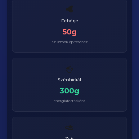
🥩
Fehérje
50g
az izmok építéséhez
🍚
Szénhidrát
300g
energiaforrásként
🥑
Zsír