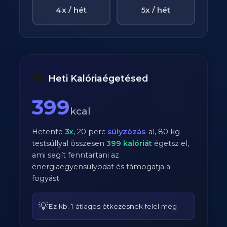
4x / hét
5x / hét
📅
Heti Kalóriaégetésed
399
kcal
Hetente
3
x
,
20
perc
súlyzózás
-al,
80
kg
testsúllyal összesen
399
kalóriát
égetsz el,
ami segít fenntartani az
energiaegyensúlyodat és támogatja a
fogyást.
💡
Ez kb. 1 átlagos étkezésnek felel meg