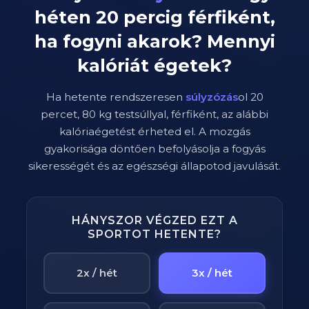
héten
20
percig
férfiként
,
ha fogyni akarok? Mennyi
kalóriát égetek?
Ha hetente rendszeresen
súlyzózás
ol
20
percet,
80
kg testsúllyal,
férfi
ként, az alábbi
kalóriaégetést érheted el. A mozgás
gyakorisága döntően befolyásolja a fogyás
sikerességét és az egészségi állapotod javulását.
HÁNYSZOR VÉGZED EZT A
SPORTOT HETENTE?
2x / hét
3x / hét