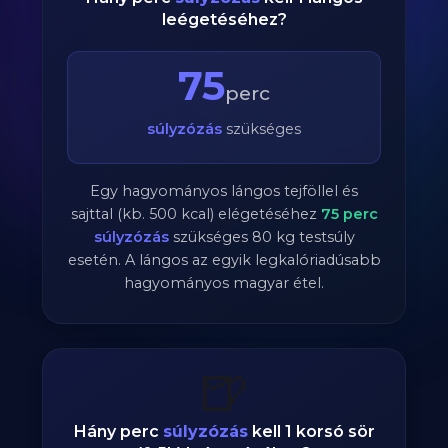
leégetéséhez?
75
perc
súlyzózás
szükséges
Egy hagyományos lángos tejföllel és
sajttal (kb. 500 kcal) elégetéséhez
75
perc
súlyzózás
szükséges
80
kg testsúly
esetén. A lángos az egyik legkalóriadúsabb
hagyományos magyar étel.
🍺
Hány perc
súlyzózás
kell 1 korsó sör