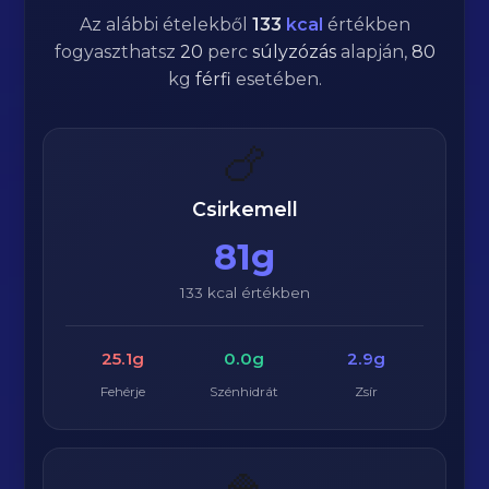
Az alábbi ételekből
133
kcal
értékben
fogyaszthatsz
20
perc
súlyzózás
alapján,
80
kg
férfi
esetében.
🍗
Csirkemell
81g
133 kcal értékben
25.1g
0.0g
2.9g
Fehérje
Szénhidrát
Zsír
🍚