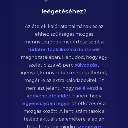
leégetéséhez?
Az ételek kalóriatartalmának és az
ehhez szükséges mozgás
mennyiségének megértése segít a
tudatos táplálkozási döntések
meghozatalában. Ha tudod, hogy egy
szelet pizza
45
perc
súlyzózás
t
igényel, könnyebben mérlegelheted,
megéri-e az extra kalóriabevitel. Ez
nem azt jelenti, hogy
ne élvezd a
kedvenc ételeidet
, hanem hogy
egyensúlyban legyél
az étkezés és a
mozgás között. A fenti számítások a
tested aktuális paraméterei alapján
frissülnek, így mindig
személyre