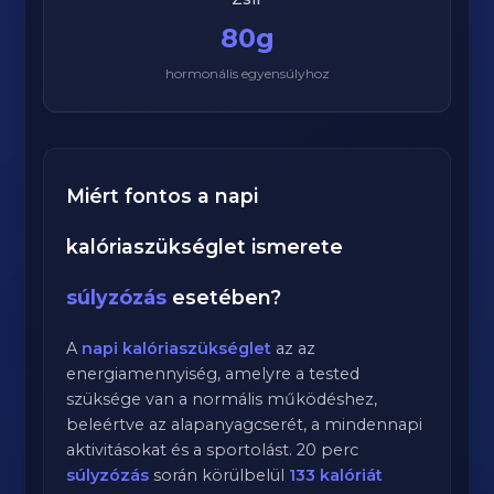
80g
hormonális egyensúlyhoz
Miért fontos a napi
kalóriaszükséglet ismerete
súlyzózás
esetében?
A
napi kalóriaszükséglet
az az
energiamennyiség, amelyre a tested
szüksége van a normális működéshez,
beleértve az alapanyagcserét, a mindennapi
aktivitásokat és a sportolást.
20
perc
súlyzózás
során körülbelül
133
kalóriát