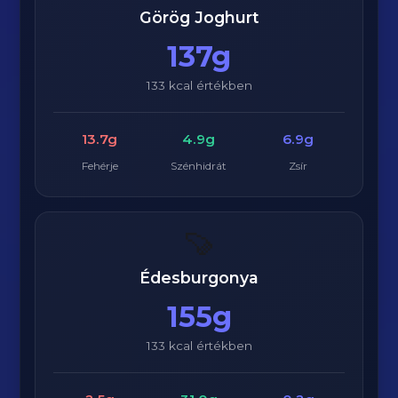
Görög Joghurt
137g
133 kcal értékben
13.7g
4.9g
6.9g
Fehérje
Szénhidrát
Zsír
🍠
Édesburgonya
155g
133 kcal értékben