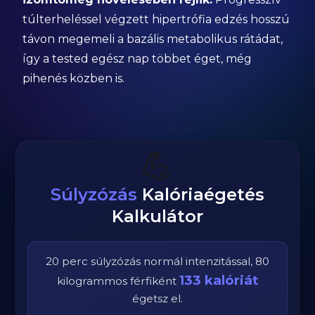
túlterheléssel végzett hipertrófia edzés hosszú
távon megemeli a bazális metabolikus rátádat,
így a tested egész nap többet éget, még
pihenés közben is.
💪
Súlyzózás
Kalóriaégetés
Kalkulátor
20
perc
súlyzózás
normál
intenzitással,
80
133
kalóriát
kilogrammos
férfi
ként
égetsz el.