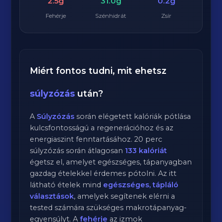
2.5g
31.0g
0.2g
Fehérje
Szénhidrát
Zsír
Miért fontos tudni, mit ehetsz
súlyzózás
után?
A
Súlyzózás
során elégetett kalóriák pótlása
kulcsfontosságú a regenerációhoz és az
energiaszint fenntartásához.
20
perc
súlyzózás
során átlagosan
133
kalóriát
égetsz el, amelyet egészséges, tápanyagban
gazdag ételekkel érdemes pótolni. Az itt
látható ételek mind
egészséges, tápláló
választások
, amelyek segítenek elérni a
tested számára szükséges makrotápanyag-
egyensúlyt. A
fehérje
az izmok