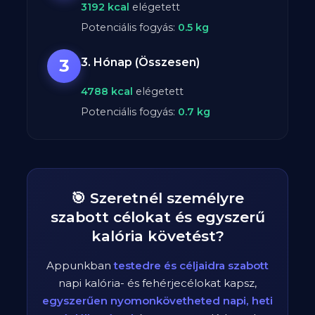
3192
kcal
elégetett
Potenciális fogyás:
0.5
kg
3
3. Hónap (Összesen)
4788
kcal
elégetett
Potenciális fogyás:
0.7
kg
🎯 Szeretnél személyre
szabott célokat és egyszerű
kalória követést?
Appunkban
testedre és céljaidra szabott
napi kalória- és fehérjecélokat kapsz,
egyszerűen nyomonkövetheted napi, heti