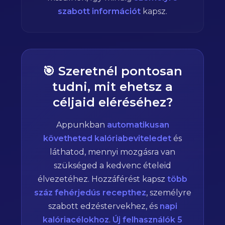
szabott információt
kapsz.
🎯 Szeretnél pontosan
tudni, mit ehetsz a
céljaid eléréséhez?
Appunkban
automatikusan
követheted kalóriabeviteledet
és
láthatod, mennyi mozgásra van
szükséged a kedvenc ételeid
élvezetéhez. Hozzáférést kapsz
több
száz fehérjedús recepthez
, személyre
szabott edzéstervekhez, és
napi
kalóriacélokhoz
.
Új felhasználók 5