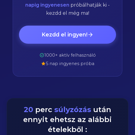
napig ingyenesen
próbálhatják ki -
kezdd el még ma!
Kezdd el ingyen!
1000+ aktív felhasználó
5 nap ingyenes próba
20
perc
súlyzózás
után
ennyit ehetsz az alábbi
ételekből :