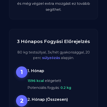
és még végzel extra mozgást ez tovább
segíthet.
3 Hónapos Fogyási Előrejelzés
80
kg testsúllyal,
3
x/hét gyakorisággal,
20
perc
súlyzózás
alapján.
1
1. Hónap
1596
kcal
elégetett
Potenciális fogyás:
0.2
kg
2
2. Hónap (Összesen)