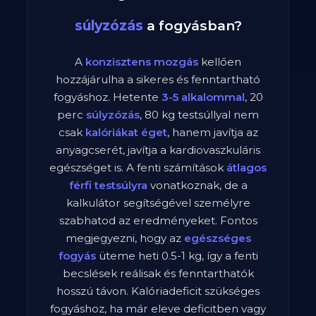
súlyzózás
a fogyásban?
A
konzisztens mozgás
kellően
hozzájárulha a sikeres és fenntartható
fogyáshoz. Hetente
3-5 alkalommal
,
20
perc
súlyzózás
,
80
kg testsúllyal nem
csak
kalóriákat éget
, hanem javítja az
anyagcserét, javítja a kardiovaszkuláris
egészséget is. A fenti számítások
átlagos
férfi
testsúlyra
vonatkoznak, de a
kalkulátor segítségével személyre
szabhatod az eredményeket. Fontos
megjegyezni, hogy az
egészséges
fogyás
üteme heti 0.5-1 kg, így a fenti
becslések reálisak és fenntarthatók
hosszú távon. Kalóriadeficit szükséges
fogyáshoz, ha már eleve deficitben vagy