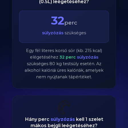
(0.5L) leégetéséhez?
32
perc
súlyzózás
szükséges
Egy fél literes korsó sör (kb. 215 kcal)
elégetéséhez
32
perc
súlyzózás
szükséges
80
kg testsúly esetén. Az
alkohol kalóriái üres kalóriák, amelyek
nem nyújtanak tápértéket.
🥐
Hány perc
súlyzózás
kell 1 szelet
mákos bejgli leégetéséhez?