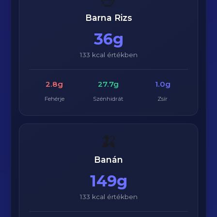
Barna Rizs
36g
133 kcal értékben
2.8g
27.7g
1.0g
Fehérje
Szénhidrát
Zsír
🍌
Banán
149g
133 kcal értékben