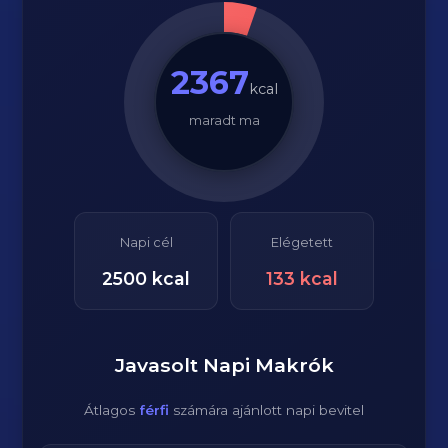
2367
kcal
maradt ma
Napi cél
Elégetett
2500
kcal
133
kcal
Javasolt Napi Makrók
Átlagos
férfi
számára ajánlott napi bevitel