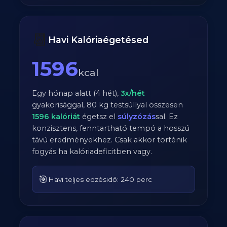
📆
Havi Kalóriaégetésed
1596
kcal
Egy hónap alatt (4 hét),
3
x/hét
gyakorisággal,
80
kg testsúllyal összesen
1596
kalóriát
égetsz el
súlyzózás
sal. Ez
konzisztens, fenntartható tempó a hosszú
távú eredményekhez. Csak akkor történik
fogyás ha kalóriadeficitben vagy.
🎯
Havi teljes edzésidő: 240 perc