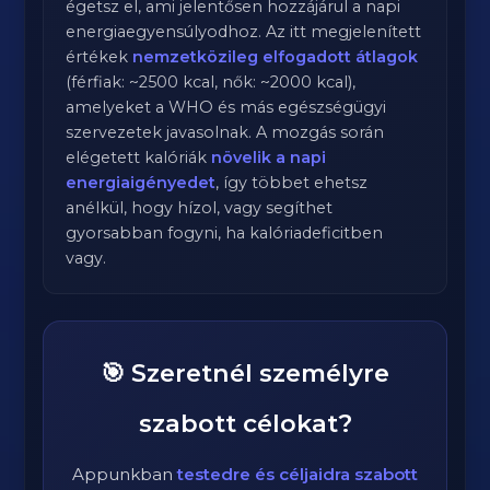
égetsz el, ami jelentősen hozzájárul a napi
energiaegyensúlyodhoz. Az itt megjelenített
értékek
nemzetközileg elfogadott átlagok
(férfiak: ~2500 kcal, nők: ~2000 kcal),
amelyeket a WHO és más egészségügyi
szervezetek javasolnak. A mozgás során
elégetett kalóriák
növelik a napi
energiaigényedet
, így többet ehetsz
anélkül, hogy hízol, vagy segíthet
gyorsabban fogyni, ha kalóriadeficitben
vagy.
🎯 Szeretnél személyre
szabott célokat?
Appunkban
testedre és céljaidra szabott