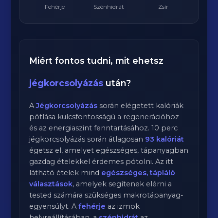
Fehérje
Szénhidrát
Zsír
Miért fontos tudni, mit ehetsz
jégkorcsolyázás
után?
A
Jégkorcsolyázás
során elégetett kalóriák
pótlása kulcsfontosságú a regenerációhoz
és az energiaszint fenntartásához.
10
perc
jégkorcsolyázás
során átlagosan
93
kalóriát
égetsz el, amelyet egészséges, tápanyagban
gazdag ételekkel érdemes pótolni. Az itt
látható ételek mind
egészséges, tápláló
választások
, amelyek segítenek elérni a
tested számára szükséges makrotápanyag-
egyensúlyt. A
fehérje
az izmok
helyreállításában, a
szénhidrát
az