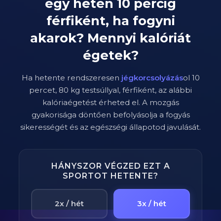
egy héten
10
percig
férfiként
, ha fogyni
akarok? Mennyi kalóriát
égetek?
Ha hetente rendszeresen
jégkorcsolyázás
ol
10
percet,
80
kg testsúllyal,
férfi
ként, az alábbi
kalóriaégetést érheted el. A mozgás
gyakorisága döntően befolyásolja a fogyás
sikerességét és az egészségi állapotod javulását.
HÁNYSZOR VÉGZED EZT A
SPORTOT HETENTE?
2x / hét
3x / hét