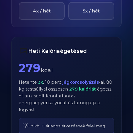
4x / hét
5x / hét
📅
Heti Kalóriaégetésed
279
kcal
Hetente
3
x
,
10
perc
jégkorcsolyázás
-al,
80
kg testsúllyal összesen
279
kalóriát
égetsz
el, ami segít fenntartani az
energiaegyensúlyodat és támogatja a
fogyást.
💡
Ez kb. 0 átlagos étkezésnek felel meg