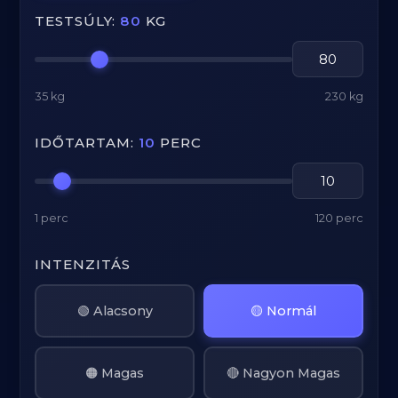
TESTSÚLY:
80
KG
35 kg
230 kg
IDŐTARTAM:
10
PERC
1 perc
120 perc
INTENZITÁS
🟢 Alacsony
🟡 Normál
🟠 Magas
🔴 Nagyon Magas