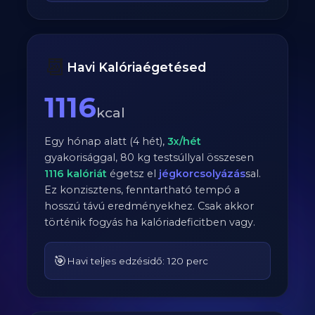
📆
Havi Kalóriaégetésed
1116
kcal
Egy hónap alatt (4 hét),
3
x/hét
gyakorisággal,
80
kg testsúllyal összesen
1116
kalóriát
égetsz el
jégkorcsolyázás
sal.
Ez konzisztens, fenntartható tempó a
hosszú távú eredményekhez. Csak akkor
történik fogyás ha kalóriadeficitben vagy.
🎯
Havi teljes edzésidő: 120 perc