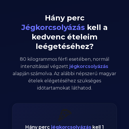
Hány perc
Jégkorcsolyázás
kell a
kedvenc ételeim
leégetéséhez?
80
kilogrammos
férfi
esetében,
normál
intenzitással végzett
jégkorcsolyázás
alapján számolva. Az alábbi népszerű magyar
ételek elégetéséhez szükséges
időtartamokat láthatod.
🍕
Hány perc
jégkorcsolyázás
kell 1