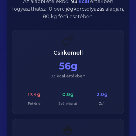
Az alábbi ételekből
93
kcal
értékben
fogyaszthatsz
10
perc
jégkorcsolyázás
alapján,
80
kg
férfi
esetében.
🍗
Csirkemell
56g
93 kcal értékben
17.4g
0.0g
2.0g
Fehérje
Szénhidrát
Zsír
🍚