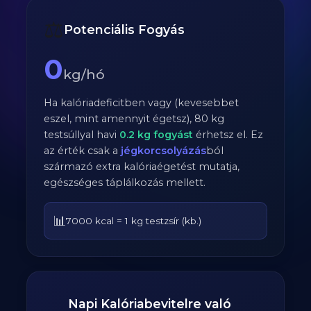
⚖️
Potenciális Fogyás
0
kg/hó
Ha kalóriadeficitben vagy (kevesebbet
eszel, mint amennyit égetsz),
80
kg
testsúllyal havi
0.2
kg fogyást
érhetsz el. Ez
az érték csak a
jégkorcsolyázás
ból
származó extra kalóriaégetést mutatja,
egészséges táplálkozás mellett.
📊
7000 kcal = 1 kg testzsír (kb.)
Napi Kalóriabevitelre való