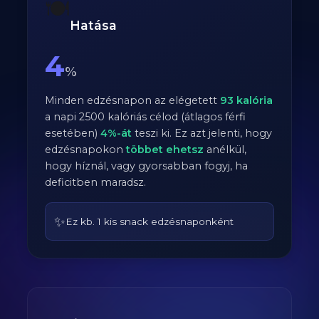
🍽️
Hatása
4
%
Minden edzésnapon az elégetett
93
kalória
a napi
2500
kalóriás célod (átlagos
férfi
esetében)
4
%-át
teszi ki. Ez azt jelenti, hogy
edzésnapokon
többet ehetsz
anélkül,
hogy híznál, vagy gyorsabban fogyj, ha
deficitben maradsz.
✨
Ez kb. 1 kis snack edzésnaponként