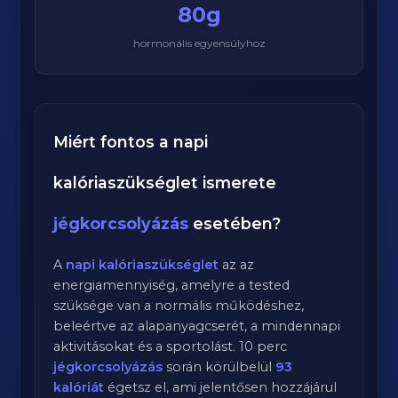
80g
hormonális egyensúlyhoz
Miért fontos a napi
kalóriaszükséglet ismerete
jégkorcsolyázás
esetében?
A
napi kalóriaszükséglet
az az
energiamennyiség, amelyre a tested
szüksége van a normális működéshez,
beleértve az alapanyagcserét, a mindennapi
aktivitásokat és a sportolást.
10
perc
jégkorcsolyázás
során körülbelül
93
kalóriát
égetsz el, ami jelentősen hozzájárul