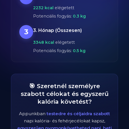
2232
kcal
elégetett
Potenciális fogyás:
0.3
kg
3
3. Hónap (Összesen)
3348
kcal
elégetett
Potenciális fogyás:
0.5
kg
🎯 Szeretnél személyre
szabott célokat és egyszerű
kalória követést?
Appunkban
testedre és céljaidra szabott
napi kalória- és fehérjecélokat kapsz,
egyszerűen nyomonkövetheted napi, heti