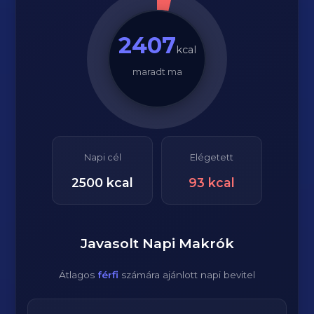
2407
kcal
maradt ma
Napi cél
Elégetett
2500
kcal
93
kcal
Javasolt Napi Makrók
Átlagos
férfi
számára ajánlott napi bevitel