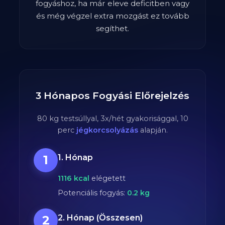
fogyáshoz, ha már eleve deficitben vagy
és még végzel extra mozgást ez tovább
segíthet.
3 Hónapos Fogyási Előrejelzés
80
kg testsúllyal,
3
x/hét gyakorisággal,
10
perc
jégkorcsolyázás
alapján.
1
1. Hónap
1116
kcal
elégetett
Potenciális fogyás:
0.2
kg
2
2. Hónap (Összesen)