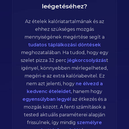
leégetéséhez?
Az ételek kalóriatartalmának és az
ehhez szükséges mozgás
mennyiségének megértése segít a
tudatos táplálkozási döntések
meghozatalában. Ha tudod, hogy egy
szelet pizza
32
perc
jégkorcsolyázás
t
igényel, könnyebben mérlegelheted,
megéri-e az extra kalóriabevitel. Ez
nem azt jelenti, hogy
ne élvezd a
kedvenc ételeidet
, hanem hogy
egyensúlyban legyél
az étkezés és a
mozgás között. A fenti számítások a
tested aktuális paraméterei alapján
frissülnek, így mindig
személyre