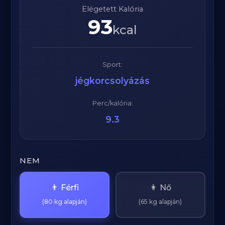
Elégetett Kalória
93
kcal
Sport:
jégkorcsolyázás
Perc/kalória:
9.3
NEM
👨 Férfi
👩 Nő
(80 kg alapján)
(65 kg alapján)