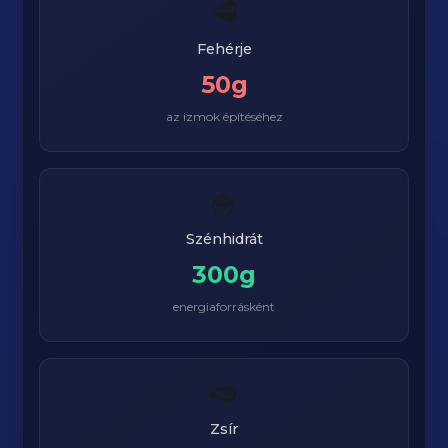
🥩
Fehérje
50g
az izmok építéséhez
🍚
Szénhidrát
300g
energiaforrásként
🥑
Zsír