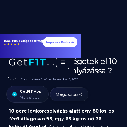
Több 1000+ elégedett tag
Ingyenes Próba →
★★★★★
Hány kalóriát égetek el 10
perc jégkorcsolyázással?
Cikk utoljásra frissítve:
November 5, 2025
GetFIT App
Megosztás
írta a cikket.
10 perc jégkorcsolyázás alatt egy 80 kg-os
férfi átlagosan 93, egy 65 kg-os nő 76
kalóriát éget el.
Az intenzitás, a tempó és a