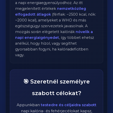
a napi energiaegyensúlyodhoz. Az itt
megjelenített értékek
nemzetközileg
elfogadott átlagok
(férfiak: ~2500 kcal, nők:
~2000 kcal), amelyeket a WHO és más
egészségügyi szervezetek javasolnak. A
mozgás során elégetett kalóriák
növelik a
napi energiaigényedet
, így többet ehetsz
anélkül, hogy hízol, vagy segíthet
gyorsabban fogyni, ha kalóriadeficitben
vagy.
🎯 Szeretnél személyre
szabott célokat?
Appunkban
testedre és céljaidra szabott
napi kalória- és fehérjecélokat kapsz,