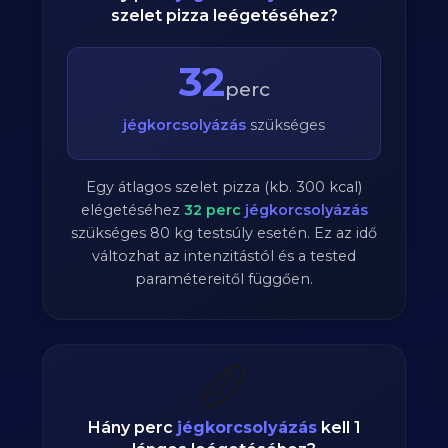
szelet pizza leégetéséhez?
32
perc
jégkorcsolyázás
szükséges
Egy átlagos szelet pizza (kb. 300 kcal)
elégetéséhez
32
perc
jégkorcsolyázás
szükséges
80
kg testsúly esetén. Ez az idő
változhat az intenzitástól és a tested
paramétereitől függően.
🥖
Hány perc
jégkorcsolyázás
kell 1