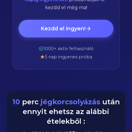
kezdd el még ma!
Kezdd el ingyen!
1000+ aktív felhasználó
5 nap ingyenes próba
10
perc
jégkorcsolyázás
után
ennyit ehetsz az alábbi
ételekből :