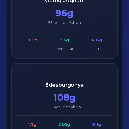
Görög Joghurt
96g
93 kcal értékben
9.6g
3.5g
4.8g
Fehérje
Szénhidrát
Zsír
🍠
Édesburgonya
108g
93 kcal értékben
1.7g
21.6g
0.1g