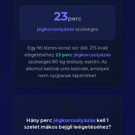
23
perc
jégkorcsolyázás
szükséges
Egy fél literes korsó sör (kb. 215 kcal)
elégetéséhez
23
perc
jégkorcsolyázás
szükséges
80
kg testsúly esetén. Az
alkohol kalóriái üres kalóriák, amelyek
nem nyújtanak tápértéket.
🥐
Hány perc
jégkorcsolyázás
kell 1
szelet mákos bejgli leégetéséhez?