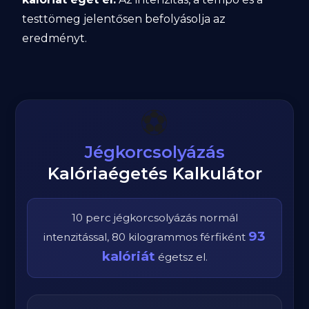
testtömeg jelentősen befolyásolja az
eredményt.
⚽
Jégkorcsolyázás
Kalóriaégetés Kalkulátor
10
perc
jégkorcsolyázás
normál
93
intenzitással,
80
kilogrammos
férfi
ként
kalóriát
égetsz el.