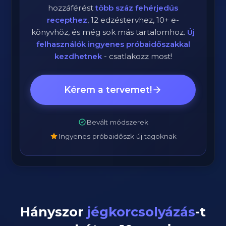
hozzáférést
több száz fehérjedús
recepthez
, 12 edzéstervhez, 10+ e-
könyvhöz, és még sok más tartalomhoz.
Új
felhasználók ingyenes próbaidőszakkal
kezdhetnek
- csatlakozz most!
Kérem a tervemet!
Bevált módszerek
Ingyenes próbaidőszk új tagoknak
Hányszor
jégkorcsolyázás
-t