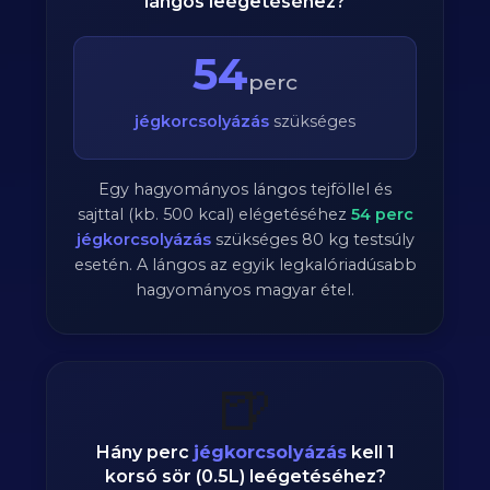
lángos leégetéséhez?
54
perc
jégkorcsolyázás
szükséges
Egy hagyományos lángos tejföllel és
sajttal (kb. 500 kcal) elégetéséhez
54
perc
jégkorcsolyázás
szükséges
80
kg testsúly
esetén. A lángos az egyik legkalóriadúsabb
hagyományos magyar étel.
🍺
Hány perc
jégkorcsolyázás
kell 1
korsó sör (0.5L) leégetéséhez?