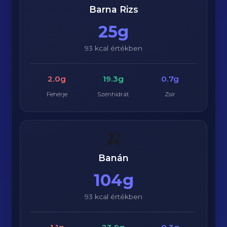
Barna Rizs
25g
93 kcal értékben
2.0g
19.3g
0.7g
Fehérje
Szénhidrát
Zsír
🍌
Banán
104g
93 kcal értékben