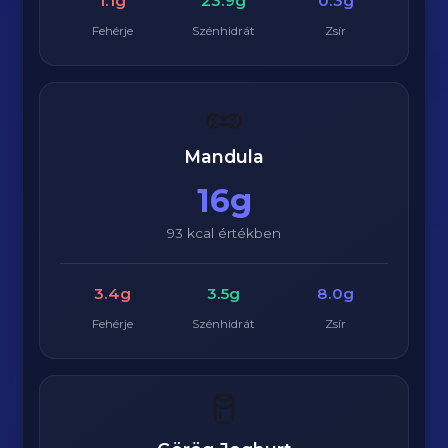
1.1g
23.9g
0.3g
Fehérje
Szénhidrát
Zsír
🥜
Mandula
16g
93 kcal értékben
3.4g
3.5g
8.0g
Fehérje
Szénhidrát
Zsír
🥛