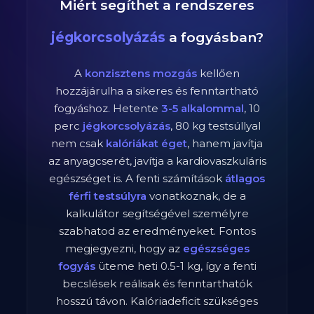
Miért segíthet a rendszeres
jégkorcsolyázás
a fogyásban?
A
konzisztens mozgás
kellően
hozzájárulha a sikeres és fenntartható
fogyáshoz. Hetente
3-5 alkalommal
,
10
perc
jégkorcsolyázás
,
80
kg testsúllyal
nem csak
kalóriákat éget
, hanem javítja
az anyagcserét, javítja a kardiovaszkuláris
egészséget is. A fenti számítások
átlagos
férfi
testsúlyra
vonatkoznak, de a
kalkulátor segítségével személyre
szabhatod az eredményeket. Fontos
megjegyezni, hogy az
egészséges
fogyás
üteme heti 0.5-1 kg, így a fenti
becslések reálisak és fenntarthatók
hosszú távon. Kalóriadeficit szükséges