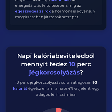
energiatárolás feltöltésében, míg az
egészséges zsírok
a hormonális egyensúly
megőrzésében játszanak szerepet.
Napi kalóriabeviteledből
mennyit fedez
10
perc
jégkorcsolyázás
?
10
perc
jégkorcsolyázás
során átlagosan
93
kalóriát
égetsz el, ami a napi
4
%-át jelenti egy
átlagos
férfi
számára.