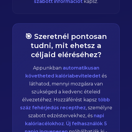
szabott információt
kapsz.
🎯 Szeretnél pontosan
tudni, mit ehetsz a
céljaid eléréséhez?
Appunkban
automatikusan
követheted kalóriabeviteledet
és
láthatod, mennyi mozgásra van
szükséged a kedvenc ételeid
élvezetéhez. Hozzáférést kapsz
több
száz fehérjedús recepthez
, személyre
szabott edzéstervekhez, és
napi
kalóriacélokhoz
.
Új felhasználók 5
napig ingyenesen
próbálhatják ki -