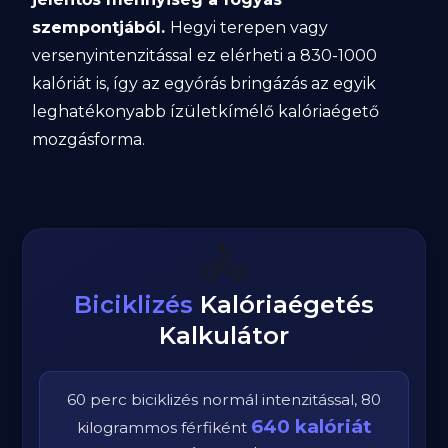
szempontjából.
Hegyi terepen vagy
versenyintenzitással ez elérheti a 830-1000
kalóriát is, így az egyórás bringázás az egyik
leghatékonyabb ízületkímélő kalóriaégető
mozgásforma.
🚴
Biciklizés
Kalóriaégetés
Kalkulátor
60
perc
biciklizés
normál
intenzitással,
80
640
kalóriát
kilogrammos
férfi
ként