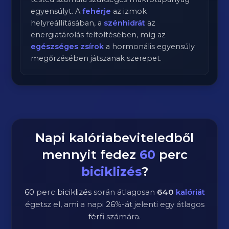
egyensúlyt. A
fehérje
az izmok
helyreállításában, a
szénhidrát
az
energiatárolás feltöltésében, míg az
egészséges zsírok
a hormonális egyensúly
megőrzésében játszanak szerepet.
Napi kalóriabeviteledből
mennyit fedez
60
perc
biciklizés
?
60
perc
biciklizés
során átlagosan
640
kalóriát
égetsz el, ami a napi
26
%-át jelenti egy átlagos
férfi
számára.