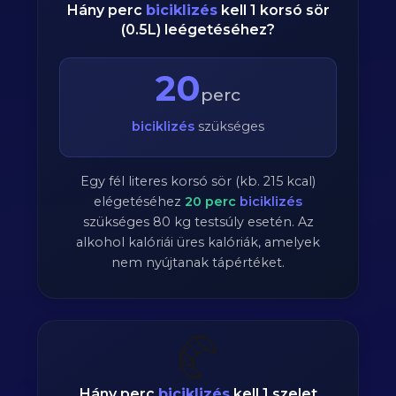
Hány perc
biciklizés
kell 1 korsó sör
(0.5L) leégetéséhez?
20
perc
biciklizés
szükséges
Egy fél literes korsó sör (kb. 215 kcal)
elégetéséhez
20
perc
biciklizés
szükséges
80
kg testsúly esetén. Az
alkohol kalóriái üres kalóriák, amelyek
nem nyújtanak tápértéket.
🥐
Hány perc
biciklizés
kell 1 szelet