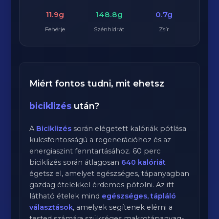
11.9g
148.8g
0.7g
Fehérje
Szénhidrát
Zsír
Miért fontos tudni, mit ehetsz
biciklizés
után?
A
Biciklizés
során elégetett kalóriák pótlása
kulcsfontosságú a regenerációhoz és az
energiaszint fenntartásához.
60
perc
biciklizés
során átlagosan
640
kalóriát
égetsz el, amelyet egészséges, tápanyagban
gazdag ételekkel érdemes pótolni. Az itt
látható ételek mind
egészséges, tápláló
választások
, amelyek segítenek elérni a
tested számára szükséges makrotápanyag-