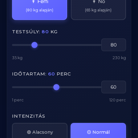
👨 Férfi
👩 Nő
(80 kg alapján)
(65 kg alapján)
TESTSÚLY:
80
KG
35 kg
230 kg
IDŐTARTAM:
60
PERC
1 perc
120 perc
INTENZITÁS
🟢 Alacsony
🟡 Normál