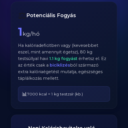
⚖️
Potenciális Fogyás
1
kg/hó
Ha kalóriadeficitben vagy (kevesebbet
eszel, mint amennyit égetsz),
80
kg
testsúllyal havi
1.1
kg fogyást
érhetsz el. Ez
az érték csak a
biciklizés
ból származó
extra kalóriaégetést mutatja, egészséges
táplálkozás mellett.
📊
7000 kcal = 1 kg testzsír (kb.)