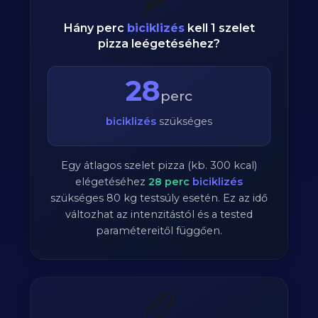
Hány perc
biciklizés
kell 1 szelet
pizza leégetéséhez?
28
perc
biciklizés
szükséges
Egy átlagos szelet pizza (kb. 300 kcal)
elégetéséhez
28
perc
biciklizés
szükséges
80
kg testsúly esetén. Ez az idő
változhat az intenzitástól és a tested
paramétereitől függően.
🥖