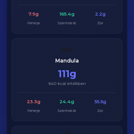
7.9g
165.4g
2.2g
Fehérje
Szénhidrát
Zsír
🥜
Mandula
111g
640 kcal értékben
23.3g
24.4g
55.5g
Fehérje
Szénhidrát
Zsír