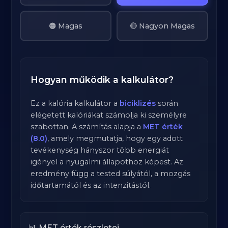
🟠 Magas
🔴 Nagyon Magas
Hogyan működik a kalkulátor?
Ez a kalória kalkulátor a
biciklizés
során
elégetett kalóriákat számolja ki személyre
szabottan. A számítás alapja a
MET érték
(8.0)
, amely megmutatja, hogy egy adott
tevékenység hányszor több energiát
igényel a nyugalmi állapothoz képest. Az
eredmény függ a tested súlyától, a mozgás
időtartamától és az intenzitástól.
📊 MET érték részletei