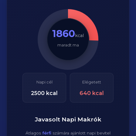
1860
kcal
maradt ma
Napi cél
Elégetett
2500
kcal
640
kcal
Javasolt Napi Makrók
Átlagos
férfi
számára ajánlott napi bevitel