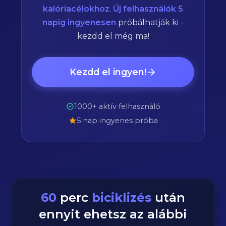
kalóriacélokhoz
.
Új felhasználók 5
napig ingyenesen
próbálhatják ki -
kezdd el még ma!
Kezdd el ingyen!
1000+ aktív felhasználó
5 nap ingyenes próba
60
perc
biciklizés
után
ennyit ehetsz az alábbi