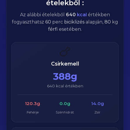
ételekből :
Az alábbi ételekből
640
kcal
értékben
fogyaszthatsz
60
perc
biciklizés
alapján,
80
kg
férfi
esetében.
🍗
Csirkemell
388g
640 kcal értékben
120.3g
0.0g
14.0g
Fehérje
Szénhidrát
Zsír