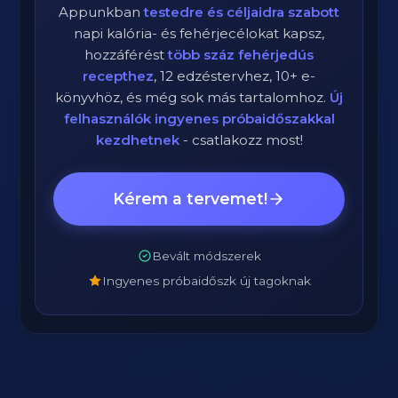
Appunkban
testedre és céljaidra szabott
napi kalória- és fehérjecélokat kapsz,
hozzáférést
több száz fehérjedús
recepthez
, 12 edzéstervhez, 10+ e-
könyvhöz, és még sok más tartalomhoz.
Új
felhasználók ingyenes próbaidőszakkal
kezdhetnek
- csatlakozz most!
Kérem a tervemet!
Bevált módszerek
Ingyenes próbaidőszk új tagoknak