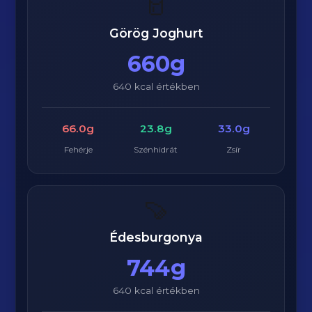
🥛
Görög Joghurt
660g
640 kcal értékben
66.0g
23.8g
33.0g
Fehérje
Szénhidrát
Zsír
🍠
Édesburgonya
744g
640 kcal értékben