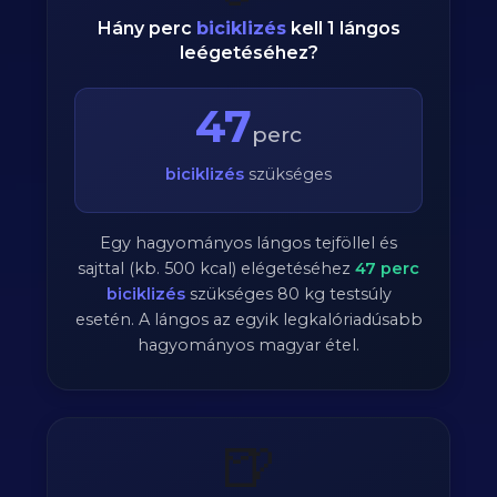
Hány perc
biciklizés
kell 1 lángos
leégetéséhez?
47
perc
biciklizés
szükséges
Egy hagyományos lángos tejföllel és
sajttal (kb. 500 kcal) elégetéséhez
47
perc
biciklizés
szükséges
80
kg testsúly
esetén. A lángos az egyik legkalóriadúsabb
hagyományos magyar étel.
🍺