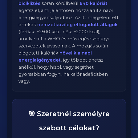
biciklizés
során körülbelül
640
kalóriát
égetsz el, ami jelentősen hozzájárul a napi
energiaegyensúlyodhoz. Az itt megjelenített
értékek
nemzetközileg elfogadott átlagok
(férfiak: ~2500 kcal, nők: ~2000 kcal),
amelyeket a WHO és más egészségügyi
szervezetek javasolnak. A mozgás során
elégetett kalóriák
növelik a napi
energiaigényedet
, így többet ehetsz
anélkül, hogy hízol, vagy segíthet
gyorsabban fogyni, ha kalóriadeficitben
vagy.
🎯 Szeretnél személyre
szabott célokat?