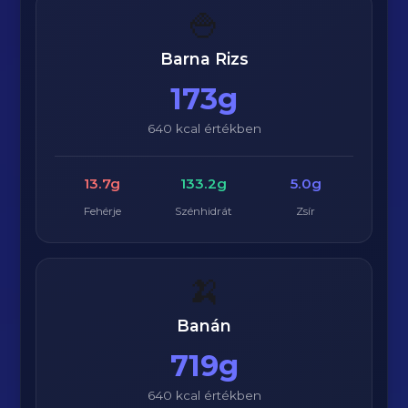
🍚
Barna Rizs
173g
640 kcal értékben
13.7g
133.2g
5.0g
Fehérje
Szénhidrát
Zsír
🍌
Banán
719g
640 kcal értékben