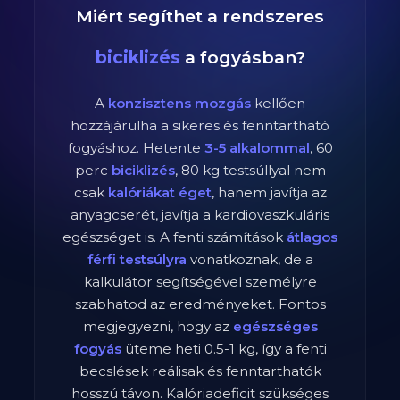
Miért segíthet a rendszeres
biciklizés
a fogyásban?
A
konzisztens mozgás
kellően
hozzájárulha a sikeres és fenntartható
fogyáshoz. Hetente
3-5 alkalommal
,
60
perc
biciklizés
,
80
kg testsúllyal nem
csak
kalóriákat éget
, hanem javítja az
anyagcserét, javítja a kardiovaszkuláris
egészséget is. A fenti számítások
átlagos
férfi
testsúlyra
vonatkoznak, de a
kalkulátor segítségével személyre
szabhatod az eredményeket. Fontos
megjegyezni, hogy az
egészséges
fogyás
üteme heti 0.5-1 kg, így a fenti
becslések reálisak és fenntarthatók
hosszú távon. Kalóriadeficit szükséges