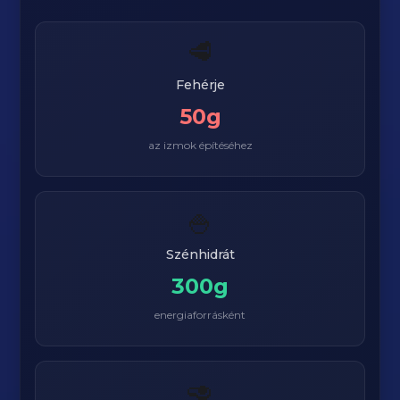
🥩
Fehérje
50g
az izmok építéséhez
🍚
Szénhidrát
300g
energiaforrásként
🥑