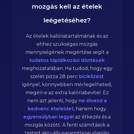
mozgás kell az ételek
leégetéséhez?
Az ételek kalóriatartalmának és az
ehhez szükséges mozgás
mennyiségének megértése segít a
tudatos táplálkozási döntések
meghozatalában. Ha tudod, hogy egy
szelet pizza
28
perc
biciklizés
t
igényel, könnyebben mérlegelheted,
megéri-e az extra kalóriabevitel. Ez
nem azt jelenti, hogy
ne élvezd a
kedvenc ételeidet
, hanem hogy
egyensúlyban legyél
az étkezés és a
mozgás között. A fenti számítások a
tested aktuális paraméterei alapján