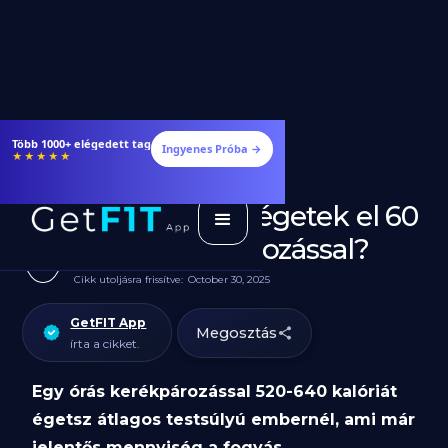
Több 1000+ elégedett tag
Ingyenes Próba →
★★★★★
Hány kalóriát égetek el 60
perc kerékpározással?
Cikk utoljásra frissítve:
October 30, 2025
GetFIT App
Megosztás
írta a cikket.
Egy órás kerékpározással 520-640 kalóriát
égetsz átlagos testsúlyú embernél, ami már
jelentős mennyiség a fogyás