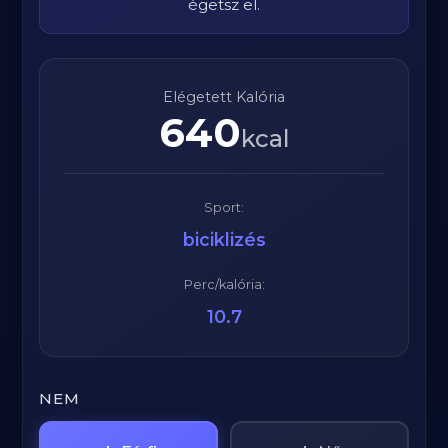
égetsz el.
Elégetett Kalória
640
kcal
Sport:
biciklizés
Perc/kalória:
10.7
NEM