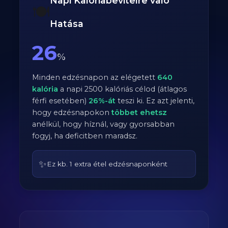
Napi Kalóriabevitelre való
🍽️
Hatása
26
%
Minden edzésnapon az elégetett
640
kalória
a napi
2500
kalóriás célod (átlagos
férfi
esetében)
26
%-át
teszi ki. Ez azt jelenti,
hogy edzésnapokon
többet ehetsz
anélkül, hogy híznál, vagy gyorsabban
fogyj, ha deficitben maradsz.
✨
Ez kb. 1 extra étel edzésnaponként