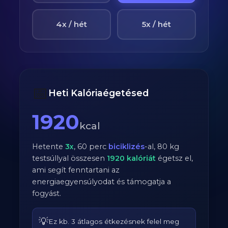
4x / hét
5x / hét
📅
Heti Kalóriaégetésed
1920
kcal
Hetente
3
x
,
60
perc
biciklizés
-al,
80
kg
testsúllyal összesen
1920
kalóriát
égetsz el,
ami segít fenntartani az
energiaegyensúlyodat és támogatja a
fogyást.
💡
Ez kb. 3 átlagos étkezésnek felel meg