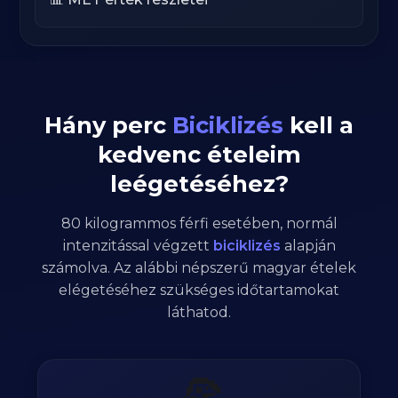
Hány perc
Biciklizés
kell a
kedvenc ételeim
leégetéséhez?
80
kilogrammos
férfi
esetében,
normál
intenzitással végzett
biciklizés
alapján
számolva. Az alábbi népszerű magyar ételek
elégetéséhez szükséges időtartamokat
láthatod.
🍕