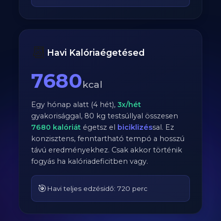
📆
Havi Kalóriaégetésed
7680
kcal
Egy hónap alatt (4 hét),
3
x/hét
gyakorisággal,
80
kg testsúllyal összesen
7680
kalóriát
égetsz el
biciklizés
sal. Ez
konzisztens, fenntartható tempó a hosszú
távú eredményekhez. Csak akkor történik
fogyás ha kalóriadeficitben vagy.
🎯
Havi teljes edzésidő: 720 perc