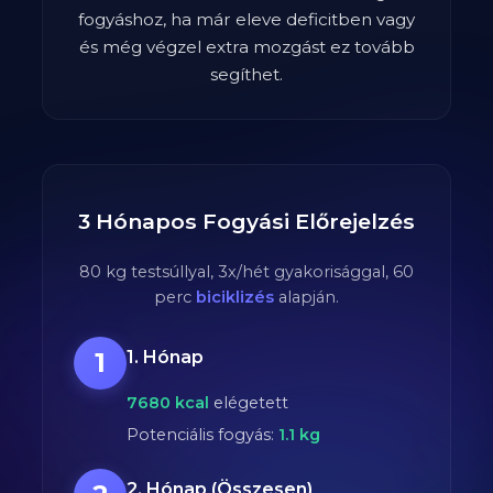
fogyáshoz, ha már eleve deficitben vagy
és még végzel extra mozgást ez tovább
segíthet.
3 Hónapos Fogyási Előrejelzés
80
kg testsúllyal,
3
x/hét gyakorisággal,
60
perc
biciklizés
alapján.
1
1. Hónap
7680
kcal
elégetett
Potenciális fogyás:
1.1
kg
2. Hónap (Összesen)