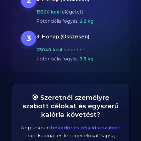
2
15360
kcal
elégetett
Potenciális fogyás:
2.2
kg
3
3. Hónap (Összesen)
23040
kcal
elégetett
Potenciális fogyás:
3.3
kg
🎯 Szeretnél személyre
szabott célokat és egyszerű
kalória követést?
Appunkban
testedre és céljaidra szabott
napi kalória- és fehérjecélokat kapsz,