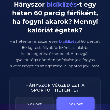
Hányszor
biciklizés
-t egy
héten
60
percig
férfiként
,
ha fogyni akarok? Mennyi
kalóriát égetek?
Ha hetente rendszeresen
biciklizés
ol
60
percet,
80
kg testsúllyal,
férfi
ként, az alábbi
kalóriaégetést érheted el. A mozgás
gyakorisága döntően befolyásolja a fogyás
sikerességét és az egészségi állapotod javulását.
HÁNYSZOR VÉGZED EZT A
SPORTOT HETENTE?
2x / hét
3x / hét