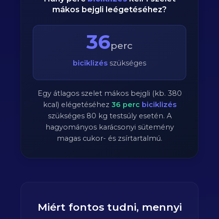
mákos bejgli leégetéséhez?
36
perc
biciklizés
szükséges
Egy átlagos szelet mákos bejgli (kb. 380
kcal) elégetéséhez
36
perc
biciklizés
szükséges
80
kg testsúly esetén. A
hagyományos karácsonyi sütemény
magas cukor- és zsírtartalmú.
Miért fontos tudni, mennyi