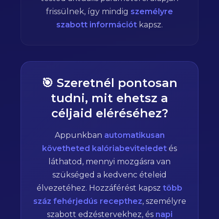
frissülnek, így mindig
személyre
szabott információt
kapsz.
🎯 Szeretnél pontosan
tudni, mit ehetsz a
céljaid eléréséhez?
Appunkban
automatikusan
követheted kalóriabeviteledet
és
láthatod, mennyi mozgásra van
szükséged a kedvenc ételeid
élvezetéhez. Hozzáférést kapsz
több
száz fehérjedús recepthez
, személyre
szabott edzéstervekhez, és
napi