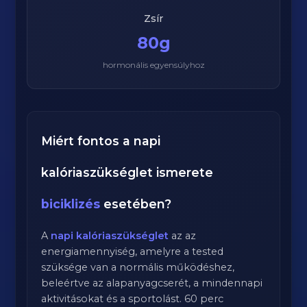
Zsír
80g
hormonális egyensúlyhoz
Miért fontos a napi
kalóriaszükséglet ismerete
biciklizés
esetében?
A
napi kalóriaszükséglet
az az
energiamennyiség, amelyre a tested
szüksége van a normális működéshez,
beleértve az alapanyagcserét, a mindennapi
aktivitásokat és a sportolást.
60
perc