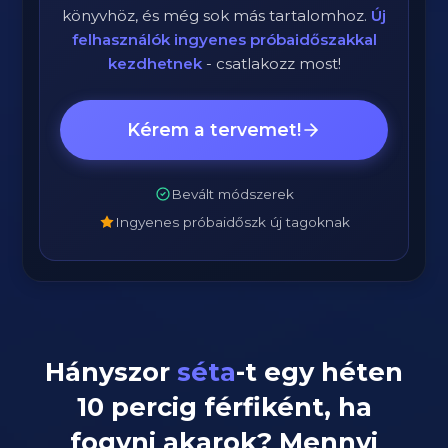
könyvhöz, és még sok más tartalomhoz.
Új
felhasználók ingyenes próbaidőszakkal
kezdhetnek
- csatlakozz most!
Kérem a tervemet!
Bevált módszerek
Ingyenes próbaidőszk új tagoknak
Hányszor
séta
-t egy héten
10
percig
férfiként
, ha
fogyni akarok? Mennyi