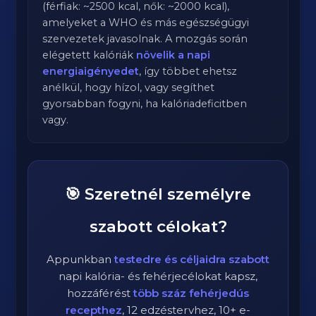
(férfiak: ~2500 kcal, nők: ~2000 kcal),
amelyeket a WHO és más egészségügyi
szervezetek javasolnak. A mozgás során
elégetett kalóriák
növelik a napi
energiaigényedet
, így többet ehetsz
anélkül, hogy hízol, vagy segíthet
gyorsabban fogyni, ha kalóriadeficitben
vagy.
🎯 Szeretnél személyre
szabott célokat?
Appunkban
testedre és céljaidra szabott
napi kalória- és fehérjecélokat kapsz,
hozzáférést
több száz fehérjedús
recepthez
, 12 edzéstervhez, 10+ e-