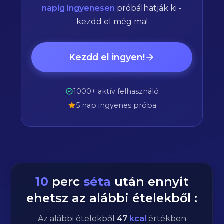
napig ingyenesen
próbálhatják ki -
kezdd el még ma!
Kezdd el ingyen!
1000+ aktív felhasználó
5 nap ingyenes próba
10
perc
séta
után ennyit
ehetsz az alábbi ételekből :
Az alábbi ételekből
47
kcal
értékben