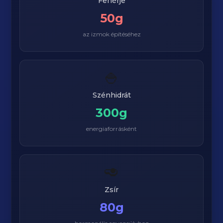
Fehérje
50g
az izmok építéséhez
🍚
Szénhidrát
300g
energiaforrásként
🥑
Zsír
80g