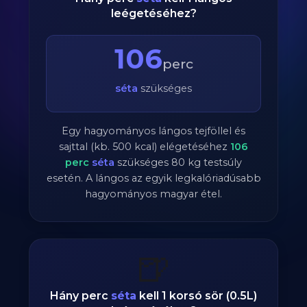
leégetéséhez?
106
perc
séta
szükséges
Egy hagyományos lángos tejföllel és
sajttal (kb. 500 kcal) elégetéséhez
106
perc
séta
szükséges
80
kg testsúly
esetén. A lángos az egyik legkalóriadúsabb
hagyományos magyar étel.
🍺
Hány perc
séta
kell 1 korsó sör (0.5L)