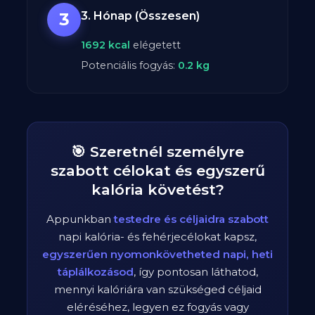
3
3. Hónap (Összesen)
1692
kcal
elégetett
Potenciális fogyás:
0.2
kg
🎯 Szeretnél személyre
szabott célokat és egyszerű
kalória követést?
Appunkban
testedre és céljaidra szabott
napi kalória- és fehérjecélokat kapsz,
egyszerűen nyomonkövetheted napi, heti
táplálkozásod
, így pontosan láthatod,
mennyi kalóriára van szükséged céljaid
eléréséhez, legyen ez fogyás vagy