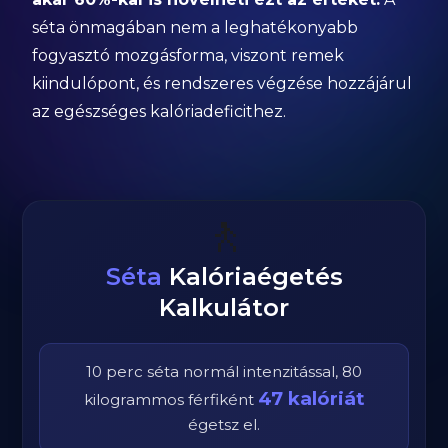
séta önmagában nem a leghatékonyabb
fogyasztó mozgásforma, viszont remek
kiindulópont, és rendszeres végzése hozzájárul
az egészséges kalóriadeficithez.
🚶
Séta
Kalóriaégetés
Kalkulátor
10
perc
séta
normál
intenzitással,
80
47
kalóriát
kilogrammos
férfi
ként
égetsz el.