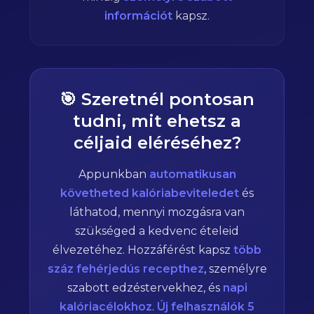
információt
kapsz.
🎯 Szeretnél pontosan
tudni, mit ehetsz a
céljaid eléréséhez?
Appunkban
automatikusan
követheted kalóriabeviteledet
és
láthatod, mennyi mozgásra van
szükséged a kedvenc ételeid
élvezetéhez. Hozzáférést kapsz
több
száz fehérjedús recepthez
, személyre
szabott edzéstervekhez, és
napi
kalóriacélokhoz
.
Új felhasználók 5