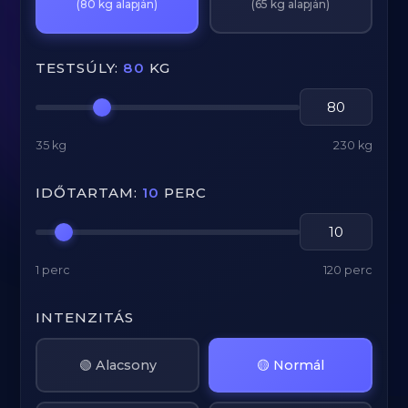
(80 kg alapján)
(65 kg alapján)
TESTSÚLY:
80
KG
35 kg
230 kg
IDŐTARTAM:
10
PERC
1 perc
120 perc
INTENZITÁS
🟢 Alacsony
🟡 Normál