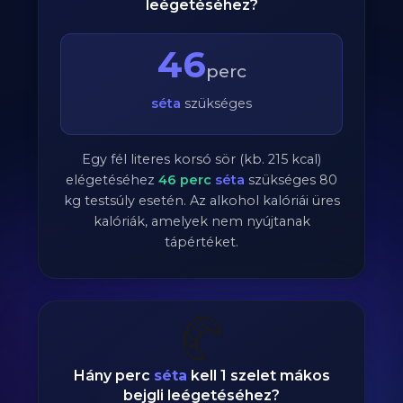
leégetéséhez?
46
perc
séta
szükséges
Egy fél literes korsó sör (kb. 215 kcal)
elégetéséhez
46
perc
séta
szükséges
80
kg testsúly esetén. Az alkohol kalóriái üres
kalóriák, amelyek nem nyújtanak
tápértéket.
🥐
Hány perc
séta
kell 1 szelet mákos
bejgli leégetéséhez?