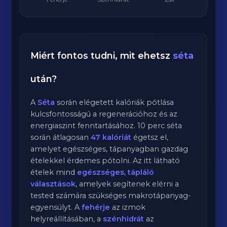
Miért fontos tudni, mit ehetsz
séta
után?
A
Séta
során elégetett kalóriák pótlása
kulcsfontosságú a regenerációhoz és az
energiaszint fenntartásához.
10
perc
séta
során átlagosan
47
kalóriát
égetsz el,
amelyet egészséges, tápanyagban gazdag
ételekkel érdemes pótolni. Az itt látható
ételek mind
egészséges, tápláló
választások
, amelyek segítenek elérni a
tested számára szükséges makrotápanyag-
egyensúlyt. A
fehérje
az izmok
helyreállításában, a
szénhidrát
az