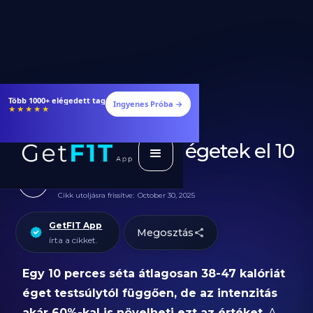
Több 1000+ elégedett tag
Ingyenes Próba →
★★★★★
Hány kalóriát égetek el 10
perc sétával?
Cikk utoljásra frissítve:
October 30, 2025
GetFIT App
Megosztás
írta a cikket.
Egy 10 perces séta átlagosan 38-47 kalóriát
éget testsúlytól függően, de az intenzitás
akár 60%-kal is növelheti ezt az értéket.
A