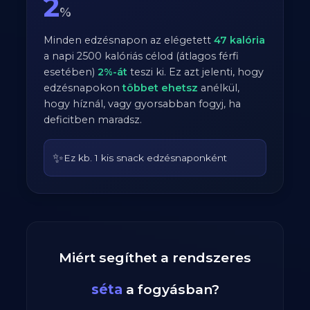
2
%
Minden edzésnapon az elégetett
47
kalória
a napi
2500
kalóriás célod (átlagos
férfi
esetében)
2
%-át
teszi ki. Ez azt jelenti, hogy
edzésnapokon
többet ehetsz
anélkül,
hogy híznál, vagy gyorsabban fogyj, ha
deficitben maradsz.
✨
Ez kb. 1 kis snack edzésnaponként
Miért segíthet a rendszeres
séta
a fogyásban?