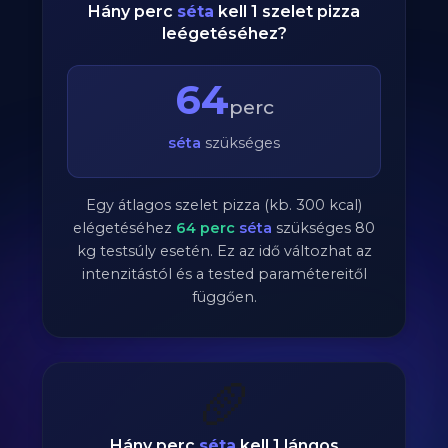
Hány perc
séta
kell 1 szelet pizza
leégetéséhez?
64
perc
séta
szükséges
Egy átlagos szelet pizza (kb. 300 kcal)
elégetéséhez
64
perc
séta
szükséges
80
kg testsúly esetén. Ez az idő változhat az
intenzitástól és a tested paramétereitől
függően.
🥖
Hány perc
séta
kell 1 lángos