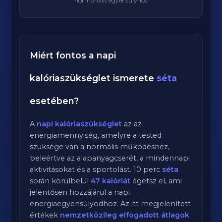
hormonális egyensúlyhoz
Miért fontos a napi
kalóriaszükséglet ismerete
séta
esetében?
A
napi kalóriaszükséglet
az az
energiamennyiség, amelyre a tested
szüksége van a normális működéshez,
beleértve az alapanyagcserét, a mindennapi
aktivitásokat és a sportolást.
10
perc
séta
során körülbelül
47
kalóriát
égetsz el, ami
jelentősen hozzájárul a napi
energiaegyensúlyodhoz. Az itt megjelenített
értékek
nemzetközileg elfogadott átlagok