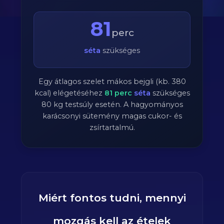
81
perc
séta
szükséges
Egy átlagos szelet mákos bejgli (kb. 380
kcal) elégetéséhez
81
perc
séta
szükséges
80
kg testsúly esetén. A hagyományos
karácsonyi sütemény magas cukor- és
zsírtartalmú.
Miért fontos tudni, mennyi
mozgás kell az ételek