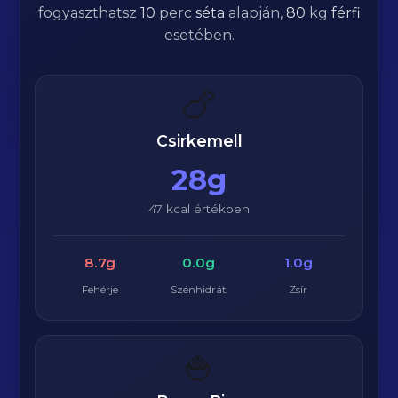
fogyaszthatsz
10
perc
séta
alapján,
80
kg
férfi
esetében.
🍗
Csirkemell
28g
47 kcal értékben
8.7g
0.0g
1.0g
Fehérje
Szénhidrát
Zsír
🍚