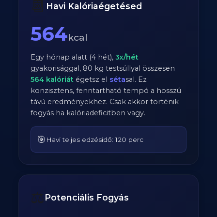
📆
Havi Kalóriaégetésed
564
kcal
Egy hónap alatt (4 hét),
3
x/hét
gyakorisággal,
80
kg testsúllyal összesen
564
kalóriát
égetsz el
séta
sal. Ez
konzisztens, fenntartható tempó a hosszú
távú eredményekhez. Csak akkor történik
fogyás ha kalóriadeficitben vagy.
🎯
Havi teljes edzésidő: 120 perc
⚖️
Potenciális Fogyás