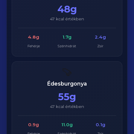
48g
47 kcal értékben
4.8g
1.7g
2.4g
Fehérje
Szénhidrát
Zsír
🍠
Édesburgonya
55g
47 kcal értékben
0.9g
11.0g
0.1g
Fehérje
Szénhidrát
Zsír