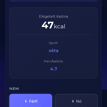
Elégetett Kalória
47
kcal
Sport:
séta
Perc/kalória:
4.7
NEM
👨 Férfi
👩 Nő