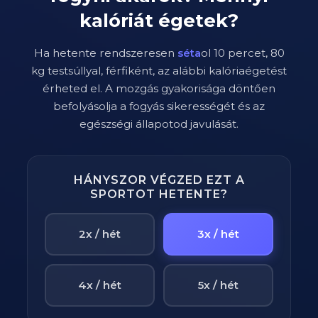
kalóriát égetek?
Ha hetente rendszeresen
séta
ol
10
percet,
80
kg testsúllyal,
férfi
ként, az alábbi kalóriaégetést
érheted el. A mozgás gyakorisága döntően
befolyásolja a fogyás sikerességét és az
egészségi állapotod javulását.
HÁNYSZOR VÉGZED EZT A
SPORTOT HETENTE?
2x / hét
3x / hét
4x / hét
5x / hét