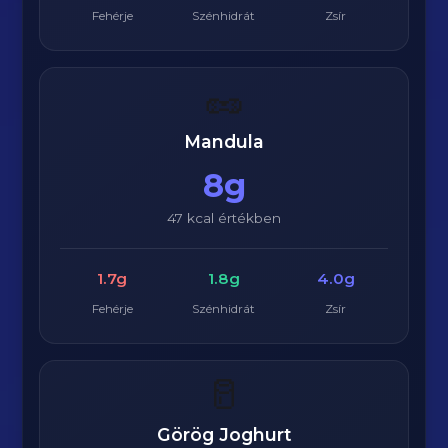
Fehérje
Szénhidrát
Zsír
🥜
Mandula
8g
47 kcal értékben
1.7g
1.8g
4.0g
Fehérje
Szénhidrát
Zsír
🥛
Görög Joghurt