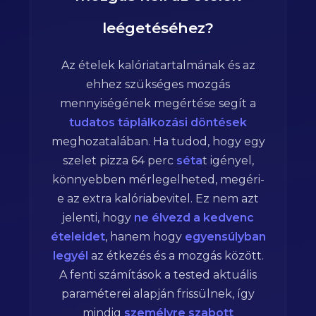
leégetéséhez?
Az ételek kalóriatartalmának és az
ehhez szükséges mozgás
mennyiségének megértése segít a
tudatos táplálkozási döntések
meghozatalában. Ha tudod, hogy egy
szelet pizza
64
perc
séta
t igényel,
könnyebben mérlegelheted, megéri-
e az extra kalóriabevitel. Ez nem azt
jelenti, hogy
ne élvezd a kedvenc
ételeidet
, hanem hogy
egyensúlyban
legyél
az étkezés és a mozgás között.
A fenti számítások a tested aktuális
paraméterei alapján frissülnek, így
mindig
személyre szabott