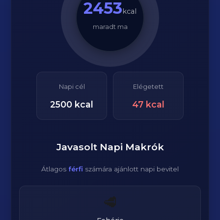
2453
kcal
maradt ma
Napi cél
Elégetett
2500
kcal
47
kcal
Javasolt Napi Makrók
Átlagos
férfi
számára ajánlott napi bevitel
🥩