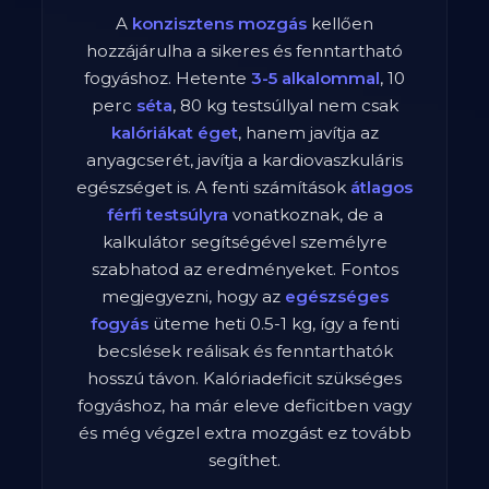
A
konzisztens mozgás
kellően
hozzájárulha a sikeres és fenntartható
fogyáshoz. Hetente
3-5 alkalommal
,
10
perc
séta
,
80
kg testsúllyal nem csak
kalóriákat éget
, hanem javítja az
anyagcserét, javítja a kardiovaszkuláris
egészséget is. A fenti számítások
átlagos
férfi
testsúlyra
vonatkoznak, de a
kalkulátor segítségével személyre
szabhatod az eredményeket. Fontos
megjegyezni, hogy az
egészséges
fogyás
üteme heti 0.5-1 kg, így a fenti
becslések reálisak és fenntarthatók
hosszú távon. Kalóriadeficit szükséges
fogyáshoz, ha már eleve deficitben vagy
és még végzel extra mozgást ez tovább
segíthet.