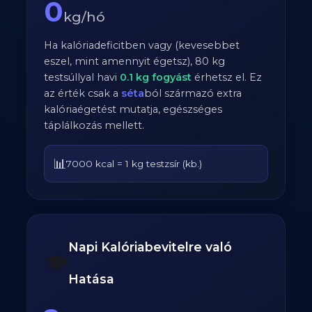
0
kg/hó
Ha kalóriadeficitben vagy (kevesebbet
eszel, mint amennyit égetsz),
80
kg
testsúllyal havi
0.1
kg fogyást
érhetsz el. Ez
az érték csak a
séta
ból származó extra
kalóriaégetést mutatja, egészséges
táplálkozás mellett.
📊
7000 kcal = 1 kg testzsír (kb.)
Napi Kalóriabevitelre való
🍽️
Hatása