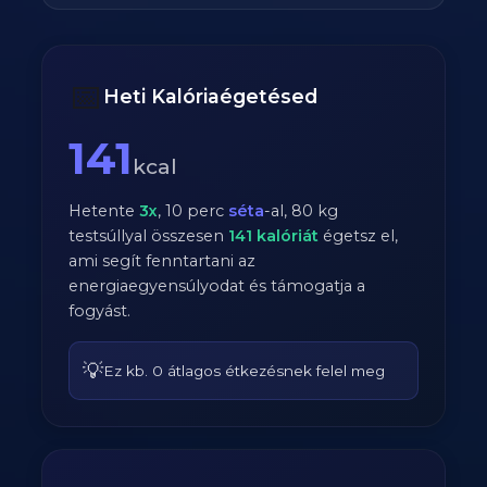
📅
Heti Kalóriaégetésed
141
kcal
Hetente
3
x
,
10
perc
séta
-al,
80
kg
testsúllyal összesen
141
kalóriát
égetsz el,
ami segít fenntartani az
energiaegyensúlyodat és támogatja a
fogyást.
💡
Ez kb. 0 átlagos étkezésnek felel meg