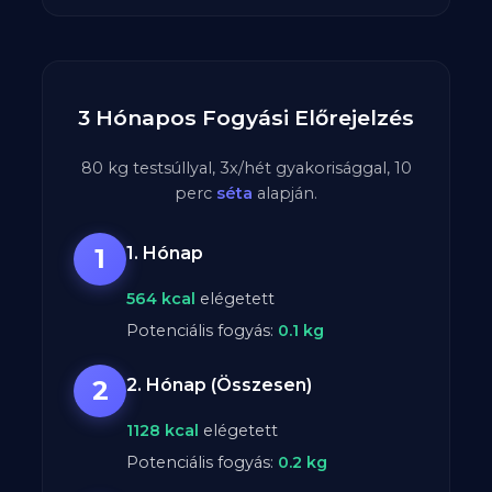
3 Hónapos Fogyási Előrejelzés
80
kg testsúllyal,
3
x/hét gyakorisággal,
10
perc
séta
alapján.
1
1. Hónap
564
kcal
elégetett
Potenciális fogyás:
0.1
kg
2
2. Hónap (Összesen)
1128
kcal
elégetett
Potenciális fogyás:
0.2
kg