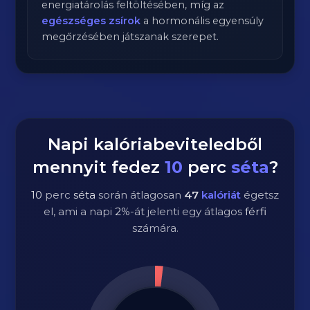
energiatárolás feltöltésében, míg az
egészséges zsírok
a hormonális egyensúly
megőrzésében játszanak szerepet.
Napi kalóriabeviteledből
mennyit fedez
10
perc
séta
?
10
perc
séta
során átlagosan
47
kalóriát
égetsz
el, ami a napi
2
%-át jelenti egy átlagos
férfi
számára.