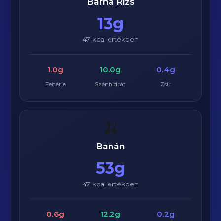
Barna Rizs
13g
47 kcal értékben
1.0g
10.0g
0.4g
Fehérje
Szénhidrát
Zsír
🍌
Banán
53g
47 kcal értékben
0.6g
12.2g
0.2g