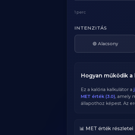
1 perc
INTENZITÁS
🟢 Alacsony
Hogyan működik a 
Ez a kalória kalkulátor a
MET érték (3.0)
, amely 
állapothoz képest. Az er
📊 MET érték részletei