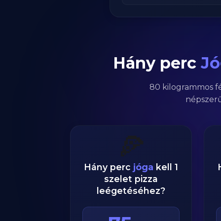
Hány perc
Jó
80
kilogrammos
f
népszerű
🍕
Hány perc
jóga
kell 1
szelet pizza
leégetéséhez?