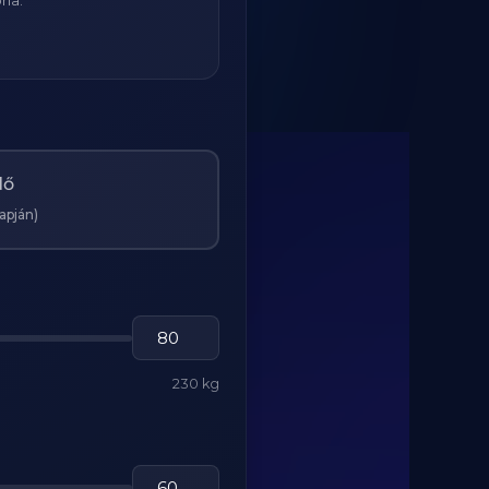
ria:
Nő
lapján)
230 kg