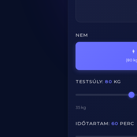
NEM
👨
(80 kg
TESTSÚLY:
80
KG
35 kg
IDŐTARTAM:
60
PERC