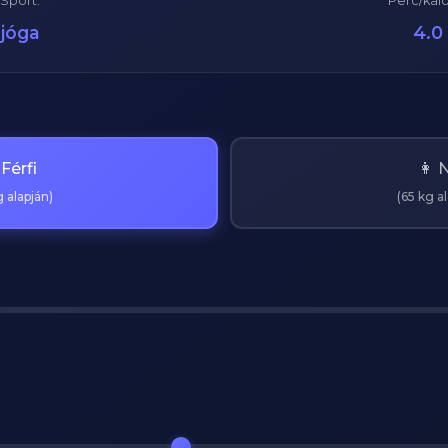
Sport:
Perc/kaló
jóga
4.0
 Férfi
👩 
 alapján)
(65 kg a