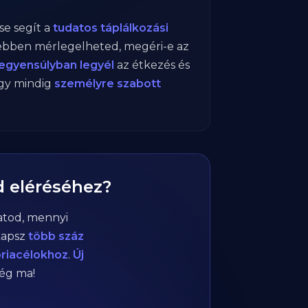
e segít a
tudatos táplálkozási
yebben mérlegelheted, megéri-e az
egyensúlyban legyél
az étkezés és
így mindig
személyre szabott
d eléréséhez?
atod, mennyi
kapsz
több száz
óriacélokhoz
.
Új
még ma!