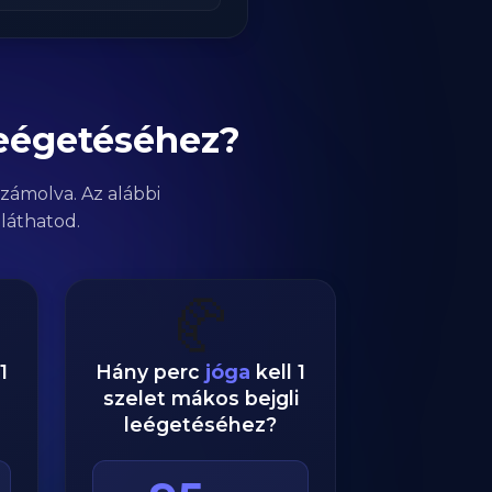
leégetéséhez?
zámolva. Az alábbi
láthatod.
🥐
1
Hány perc
jóga
kell 1
szelet mákos bejgli
leégetéséhez?