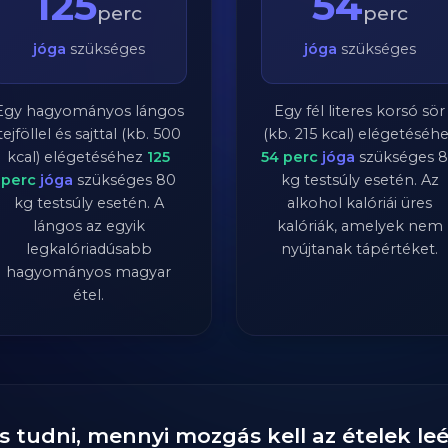
125
54
perc
perc
jóga
szükséges
jóga
szükséges
Egy hagyományos lángos
Egy fél literes korsó sör
tejföllel és sajttal (kb. 500
(kb. 215 kcal) elégetéséh
kcal) elégetéséhez
125
54
perc
jóga
szükséges
8
perc
jóga
szükséges
80
kg testsúly esetén. Az
kg testsúly esetén. A
alkohol kalóriái üres
lángos az egyik
kalóriák, amelyek nem
legkalóriadúsabb
nyújtanak tápértéket.
hagyományos magyar
étel.
s tudni, mennyi mozgás kell az ételek l