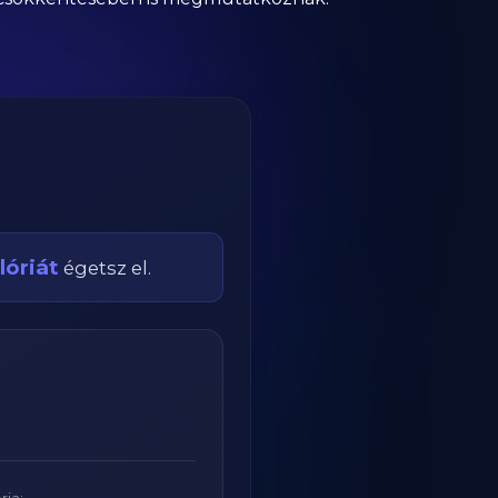
lóriát
égetsz el.