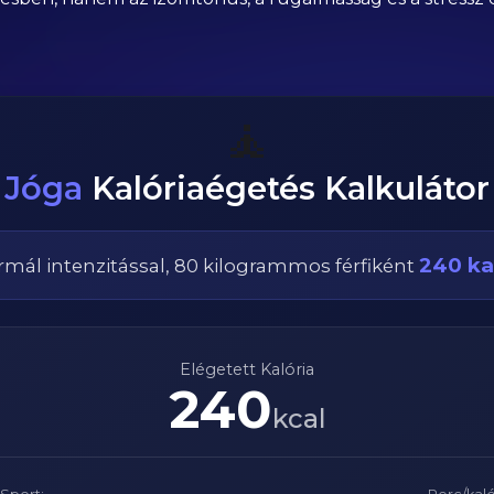
🧘
Jóga
Kalóriaégetés Kalkulátor
240
ka
rmál
intenzitással,
80
kilogrammos
férfi
ként
Elégetett Kalória
240
kcal