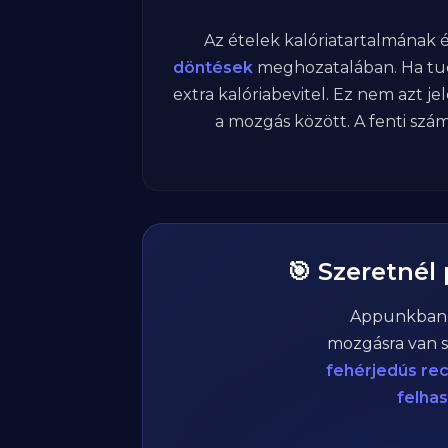
Az ételek kalóriatartalmának
döntések
meghozatalában. Ha tud
extra kalóriabevitel. Ez nem azt je
a mozgás között. A fenti szám
🎯 Szeretnél
Appunkba
mozgásra van s
fehérjedús re
felha