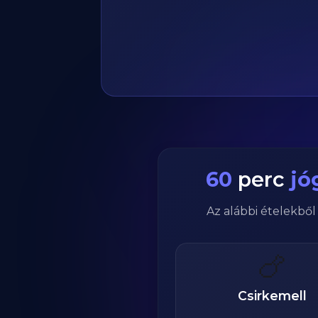
60
perc
jó
Az alábbi ételekbő
🍗
Csirkemell