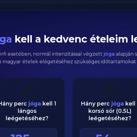
ga
kell a kedvenc ételeim 
érfi
esetében,
normál
intenzitással végzett
jóga
alapján s
 magyar ételek elégetéséhez szükséges időtartamokat 
🥖
🍺
Hány perc
jóga
kell 1
Hány perc
jóga
kell 
lángos
korsó sör (0.5L)
leégetéséhez?
leégetéséhez?