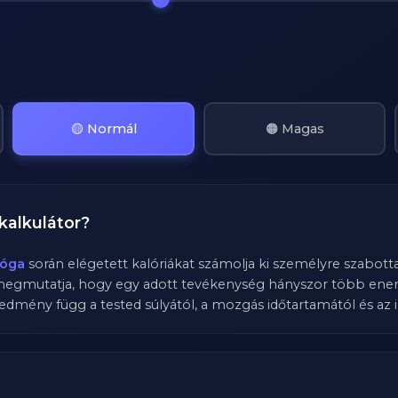
🟡 Normál
🟠 Magas
kalkulátor?
jóga
során elégetett kalóriákat számolja ki személyre szabotta
megmutatja, hogy egy adott tevékenység hányszor több energ
edmény függ a tested súlyától, a mozgás időtartamától és az i