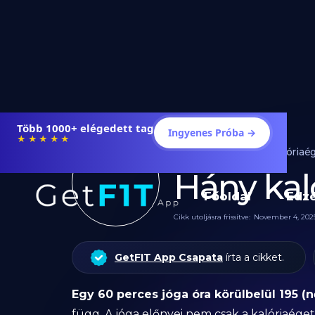
Több 1000+ elégedett tag
Ingyenes Próba →
★★★★★
Edzés
Kalóriaé
Hány kal
Főoldal
Edz
Cikk utoljásra frissítve:
November 4, 202
GetFIT App Csapata
írta a cikket.
Egy 60 perces jóga óra körülbelül 195 (nő
függ. A jóga előnyei nem csak a kalóriaég