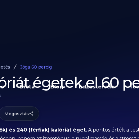
getés
Jóga 60 percig
óriát égetek el 60 pe
és
Diéta
Blog
Edzéstervek
Tov
5
Megosztás
k) és 240 (férfiak) kalóriát éget.
A pontos érték a test
etésben, hanem az izomtónus, a rugalmasság és a stres