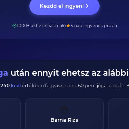
Kezdd el ingyen!
1000+ aktív felhasználó
5 nap ingyenes próba
ga
után ennyit ehetsz az alábbi 
l
240
kcal
értékben fogyaszthatsz
60
perc
jóga
alapján,
🍚
Barna Rizs