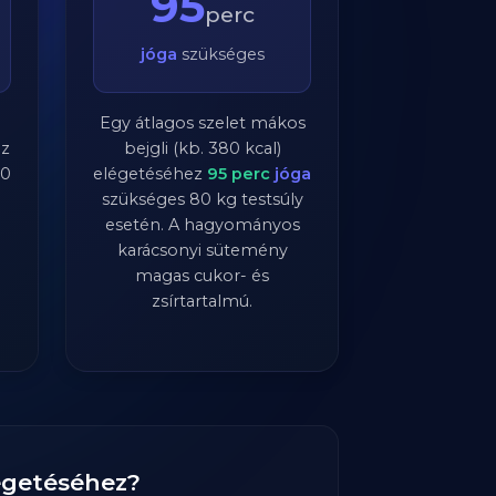
95
perc
jóga
szükséges
Egy átlagos szelet mákos
ez
bejgli (kb. 380 kcal)
0
elégetéséhez
95
perc
jóga
szükséges
80
kg testsúly
esetén. A hagyományos
karácsonyi sütemény
magas cukor- és
zsírtartalmú.
eégetéséhez?