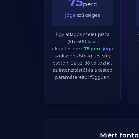
75
perc
jóga
szükséges
Egy átlagos szelet pizza
(kb. 300 kcal)
elégetéséhez
75
perc
jóga
szükséges
80
kg testsúly
esetén. Ez az idő változhat
az intenzitástól és a tested
paramétereitől függően.
Miért fonto