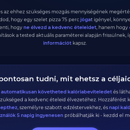
 és az ehhez szükséges mozgás mennyiségének megértés
od, hogy egy szelet pizza
75
perc
jóga
t igényel, könn
lenti, hogy
ne élvezd a kedvenc ételeidet
, hanem hogy
ítások a tested aktuális paraméterei alapján frissülnek, 
információt
kapsz.
 pontosan tudni, mit ehetsz a céljai
n
automatikusan követheted kalóriabeviteledet
és láth
zükséged a kedvenc ételeid élvezetéhez. Hozzáférést 
cepthez
, személyre szabott edzéstervekhez, és
napi kal
sználók 5 napig ingyenesen
próbálhatják ki - kezdd el 