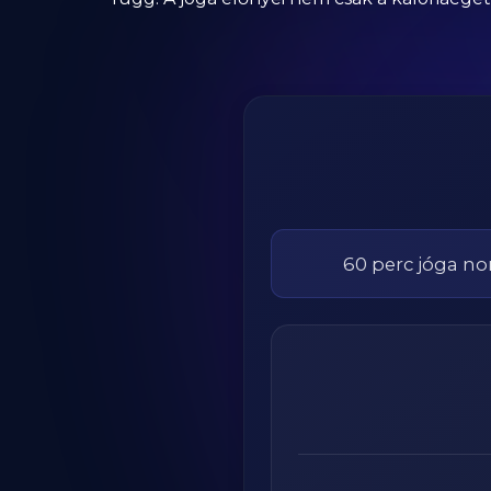
60
perc
jóga
no