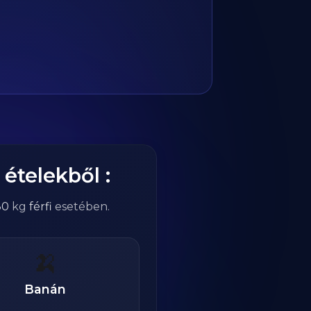
ételekből :
80
kg
férfi
esetében.
🍌
Banán