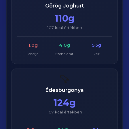
Görög Joghurt
110g
107 kcal értékben
11.0g
4.0g
5.5g
Fehérje
Szénhidrát
Zsír
🍠
Édesburgonya
124g
107 kcal értékben