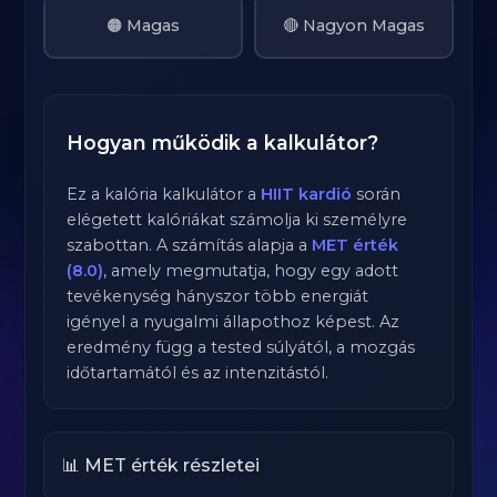
🟠 Magas
🔴 Nagyon Magas
Hogyan működik a kalkulátor?
Ez a kalória kalkulátor a
HIIT kardió
során
elégetett kalóriákat számolja ki személyre
szabottan. A számítás alapja a
MET érték
(8.0)
, amely megmutatja, hogy egy adott
tevékenység hányszor több energiát
igényel a nyugalmi állapothoz képest. Az
eredmény függ a tested súlyától, a mozgás
időtartamától és az intenzitástól.
📊 MET érték részletei