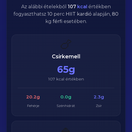
Az alábbi ételekből
107
kcal
értékben
fogyaszthatsz
10
perc
HIIT kardió
alapján,
80
kg
férfi
esetében.
🍗
Csirkemell
65g
107 kcal értékben
20.2g
0.0g
2.3g
Fehérje
Szénhidrát
Zsír
🍚