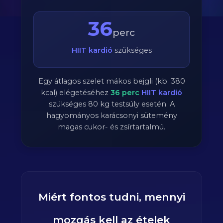
36
perc
HIIT kardió
szükséges
Egy átlagos szelet mákos bejgli (kb. 380
kcal) elégetéséhez
36
perc
HIIT kardió
szükséges
80
kg testsúly esetén. A
hagyományos karácsonyi sütemény
magas cukor- és zsírtartalmú.
Miért fontos tudni, mennyi
mozgás kell az ételek