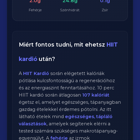
2.0g
24.8g
0.1g
Fehérje
Szénhidrát
Zsír
Miért fontos tudni, mit ehetsz
HIIT
kardió
után?
A
HIIT Kardió
során elégetett kalóriák
pótlása kulcsfontosságú a regenerációhoz
és az energiaszint fenntartásához.
10
perc
HIIT kardió
során átlagosan
107
kalóriát
égetsz el, amelyet egészséges, tápanyagban
gazdag ételekkel érdemes pótolni. Az itt
látható ételek mind
egészséges, tápláló
választások
, amelyek segítenek elérni a
tested számára szükséges makrotápanyag-
egyensúlyt. A
fehérje
az izmok