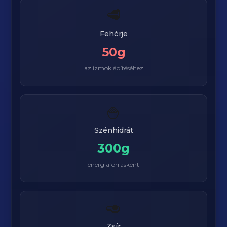
🥩
Fehérje
50g
az izmok építéséhez
🍚
Szénhidrát
300g
energiaforrásként
🥑
Zsír