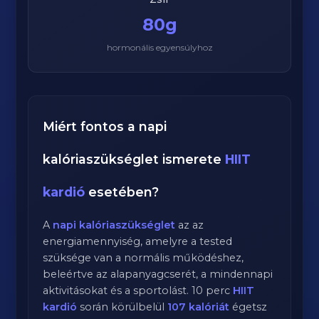
80g
hormonális egyensúlyhoz
Miért fontos a napi
kalóriaszükséglet ismerete
HIIT
kardió
esetében?
A
napi kalóriaszükséglet
az az
energiamennyiség, amelyre a tested
szüksége van a normális működéshez,
beleértve az alapanyagcserét, a mindennapi
aktivitásokat és a sportolást.
10
perc
HIIT
kardió
során körülbelül
107
kalóriát
égetsz