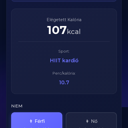
Elégetett Kalória
107
kcal
Sport:
HIIT kardió
Perc/kalória:
10.7
NEM
👨 Férfi
👩 Nő