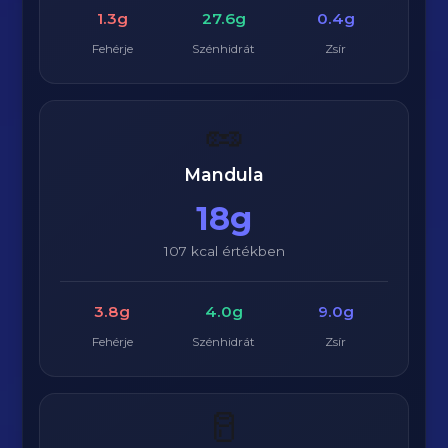
1.3g
27.6g
0.4g
Fehérje
Szénhidrát
Zsír
🥜
Mandula
18g
107 kcal értékben
3.8g
4.0g
9.0g
Fehérje
Szénhidrát
Zsír
🥛