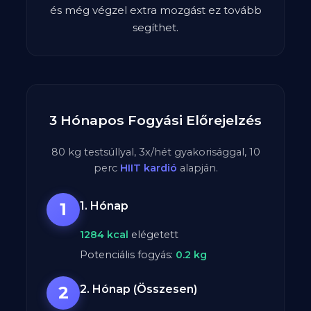
és még végzel extra mozgást ez tovább
segíthet.
3 Hónapos Fogyási Előrejelzés
80
kg testsúllyal,
3
x/hét gyakorisággal,
10
perc
HIIT kardió
alapján.
1
1. Hónap
1284
kcal
elégetett
Potenciális fogyás:
0.2
kg
2
2. Hónap (Összesen)