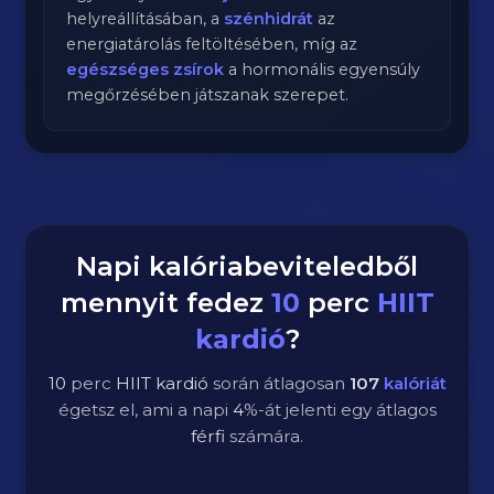
helyreállításában, a
szénhidrát
az
energiatárolás feltöltésében, míg az
egészséges zsírok
a hormonális egyensúly
megőrzésében játszanak szerepet.
Napi kalóriabeviteledből
mennyit fedez
10
perc
HIIT
kardió
?
10
perc
HIIT kardió
során átlagosan
107
kalóriát
égetsz el, ami a napi
4
%-át jelenti egy átlagos
férfi
számára.