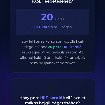
(0.5L) leégetéséhez?
20
perc
HIIT kardió
szükséges
Egy fél literes korsó sör (kb. 215 kcal)
elégetéséhez
20
perc
HIIT kardió
szükséges
80
kg testsúly esetén. Az
alkohol kalóriái üres kalóriák, amelyek
nem nyújtanak tápértéket.
🥐
Hány perc
HIIT kardió
kell 1 szelet
mákos bejgli leégetéséhez?