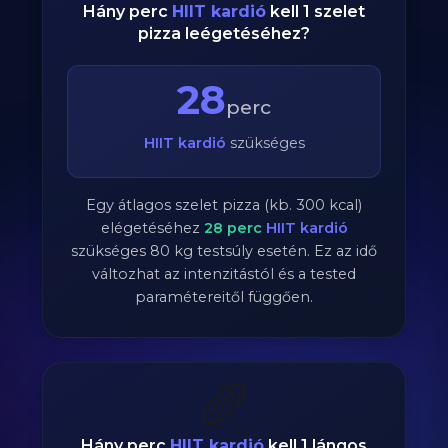
Hány perc
HIIT kardió
kell 1 szelet
pizza leégetéséhez?
28
perc
HIIT kardió
szükséges
Egy átlagos szelet pizza (kb. 300 kcal)
elégetéséhez
28
perc
HIIT kardió
szükséges
80
kg testsúly esetén. Ez az idő
változhat az intenzitástól és a tested
paramétereitől függően.
🥖
Hány perc
HIIT kardió
kell 1 lángos