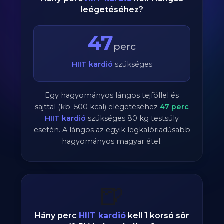
leégetéséhez?
47
perc
HIIT kardió
szükséges
Egy hagyományos lángos tejföllel és
sajttal (kb. 500 kcal) elégetéséhez
47
perc
HIIT kardió
szükséges
80
kg testsúly
esetén. A lángos az egyik legkalóriadúsabb
hagyományos magyar étel.
🍺
Hány perc
HIIT kardió
kell 1 korsó sör