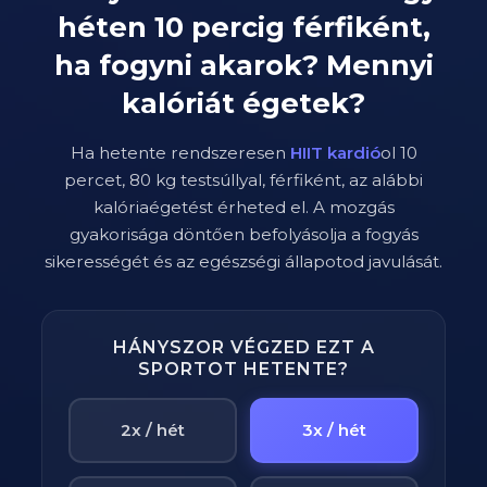
héten
10
percig
férfiként
,
ha fogyni akarok? Mennyi
kalóriát égetek?
Ha hetente rendszeresen
HIIT kardió
ol
10
percet,
80
kg testsúllyal,
férfi
ként, az alábbi
kalóriaégetést érheted el. A mozgás
gyakorisága döntően befolyásolja a fogyás
sikerességét és az egészségi állapotod javulását.
HÁNYSZOR VÉGZED EZT A
SPORTOT HETENTE?
2x / hét
3x / hét