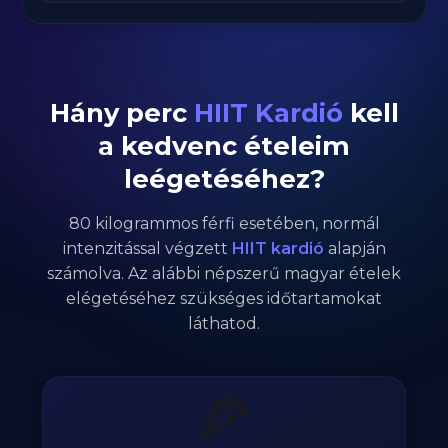
Hány perc
HIIT Kardió
kell
a kedvenc ételeim
leégetéséhez?
80
kilogrammos
férfi
esetében,
normál
intenzitással végzett
HIIT kardió
alapján
számolva. Az alábbi népszerű magyar ételek
elégetéséhez szükséges időtartamokat
láthatod.
🍕