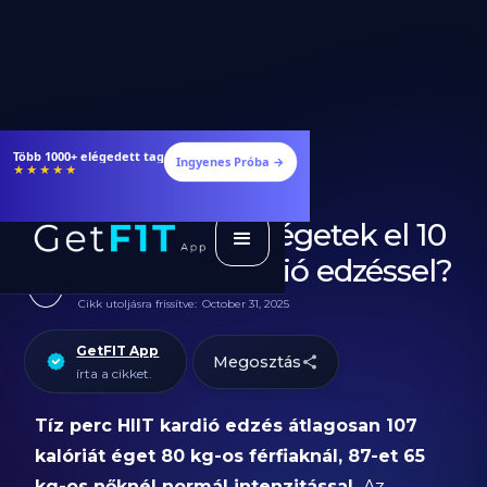
Étrendek, receptek és edzéstervek
Ingyenes Próba →
★★★★★
Hány kalóriát égetek el 10
perc HIIT kardió edzéssel?
Cikk utoljásra frissítve:
October 31, 2025
GetFIT App
Megosztás
írta a cikket.
Tíz perc HIIT kardió edzés átlagosan 107
kalóriát éget 80 kg-os férfiaknál, 87-et 65
kg-os nőknél normál intenzitással.
Az