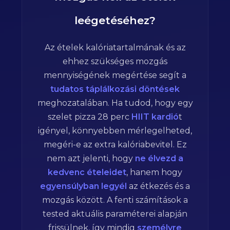
leégetéséhez?
Az ételek kalóriatartalmának és az
ehhez szükséges mozgás
mennyiségének megértése segít a
tudatos táplálkozási döntések
meghozatalában. Ha tudod, hogy egy
szelet pizza
28
perc
HIIT kardió
t
igényel, könnyebben mérlegelheted,
megéri-e az extra kalóriabevitel. Ez
nem azt jelenti, hogy
ne élvezd a
kedvenc ételeidet
, hanem hogy
egyensúlyban legyél
az étkezés és a
mozgás között. A fenti számítások a
tested aktuális paraméterei alapján
frissülnek, így mindig
személyre