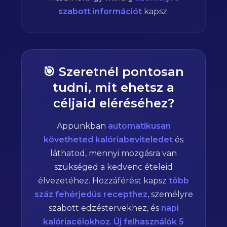
szabott információt
kapsz.
🎯 Szeretnél pontosan
tudni, mit ehetsz a
céljaid eléréséhez?
Appunkban
automatikusan
követheted kalóriabeviteledet
és
láthatod, mennyi mozgásra van
szükséged a kedvenc ételeid
élvezetéhez. Hozzáférést kapsz
több
száz fehérjedús recepthez
, személyre
szabott edzéstervekhez, és
napi
kalóriacélokhoz
.
Új felhasználók 5