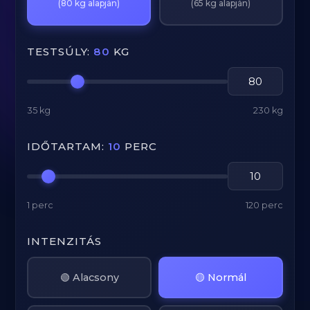
(80 kg alapján)
(65 kg alapján)
TESTSÚLY:
80
KG
35 kg
230 kg
IDŐTARTAM:
10
PERC
1 perc
120 perc
INTENZITÁS
🟢 Alacsony
🟡 Normál