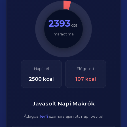
2393
kcal
maradt ma
Napi cél
Elégetett
2500
kcal
107
kcal
Javasolt Napi Makrók
Átlagos
férfi
számára ajánlott napi bevitel