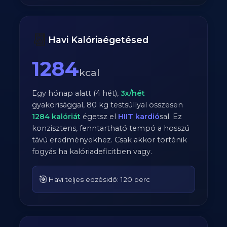
📆
Havi Kalóriaégetésed
1284
kcal
Egy hónap alatt (4 hét),
3
x/hét
gyakorisággal,
80
kg testsúllyal összesen
1284
kalóriát
égetsz el
HIIT kardió
sal. Ez
konzisztens, fenntartható tempó a hosszú
távú eredményekhez. Csak akkor történik
fogyás ha kalóriadeficitben vagy.
🎯
Havi teljes edzésidő: 120 perc