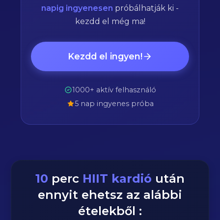
napig ingyenesen
próbálhatják ki -
kezdd el még ma!
Kezdd el ingyen!
1000+ aktív felhasználó
5 nap ingyenes próba
10
perc
HIIT kardió
után
ennyit ehetsz az alábbi
ételekből :