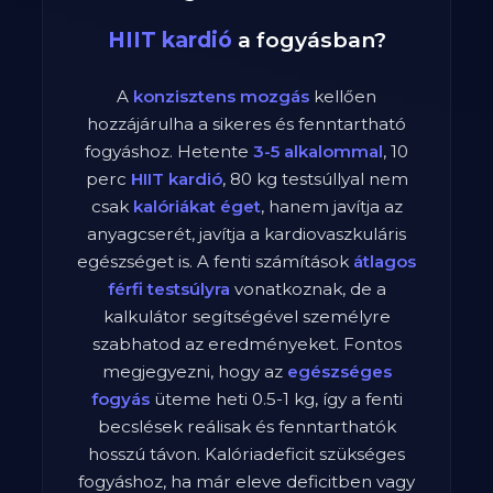
HIIT kardió
a fogyásban?
A
konzisztens mozgás
kellően
hozzájárulha a sikeres és fenntartható
fogyáshoz. Hetente
3-5 alkalommal
,
10
perc
HIIT kardió
,
80
kg testsúllyal nem
csak
kalóriákat éget
, hanem javítja az
anyagcserét, javítja a kardiovaszkuláris
egészséget is. A fenti számítások
átlagos
férfi
testsúlyra
vonatkoznak, de a
kalkulátor segítségével személyre
szabhatod az eredményeket. Fontos
megjegyezni, hogy az
egészséges
fogyás
üteme heti 0.5-1 kg, így a fenti
becslések reálisak és fenntarthatók
hosszú távon. Kalóriadeficit szükséges
fogyáshoz, ha már eleve deficitben vagy