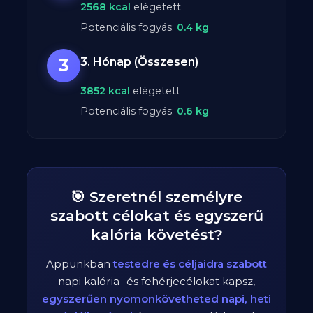
2568
kcal
elégetett
Potenciális fogyás:
0.4
kg
3
3. Hónap (Összesen)
3852
kcal
elégetett
Potenciális fogyás:
0.6
kg
🎯 Szeretnél személyre
szabott célokat és egyszerű
kalória követést?
Appunkban
testedre és céljaidra szabott
napi kalória- és fehérjecélokat kapsz,
egyszerűen nyomonkövetheted napi, heti