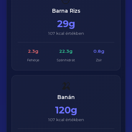
Barna Rizs
29g
107 kcal értékben
2.3g
22.3g
0.8g
Fehérje
Szénhidrát
Zsír
🍌
Banán
120g
107 kcal értékben