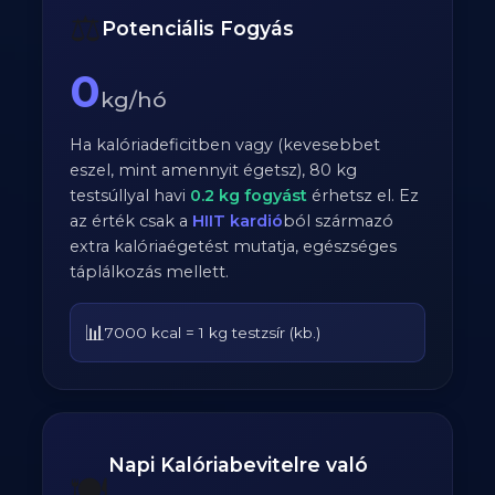
⚖️
Potenciális Fogyás
0
kg/hó
Ha kalóriadeficitben vagy (kevesebbet
eszel, mint amennyit égetsz),
80
kg
testsúllyal havi
0.2
kg fogyást
érhetsz el. Ez
az érték csak a
HIIT kardió
ból származó
extra kalóriaégetést mutatja, egészséges
táplálkozás mellett.
📊
7000 kcal = 1 kg testzsír (kb.)
Napi Kalóriabevitelre való
🍽️