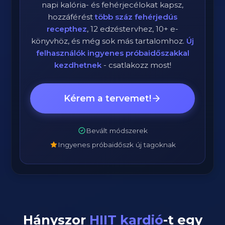
napi kalória- és fehérjecélokat kapsz,
hozzáférést
több száz fehérjedús
recepthez
, 12 edzéstervhez, 10+ e-
könyvhöz, és még sok más tartalomhoz.
Új
felhasználók ingyenes próbaidőszakkal
kezdhetnek
- csatlakozz most!
Kérem a tervemet!
Bevált módszerek
Ingyenes próbaidőszk új tagoknak
Hányszor
HIIT kardió
-t egy