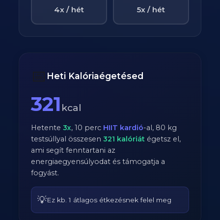
4x / hét
5x / hét
📅
Heti Kalóriaégetésed
321
kcal
Hetente
3
x
,
10
perc
HIIT kardió
-al,
80
kg
testsúllyal összesen
321
kalóriát
égetsz el,
ami segít fenntartani az
energiaegyensúlyodat és támogatja a
fogyást.
💡
Ez kb. 1 átlagos étkezésnek felel meg