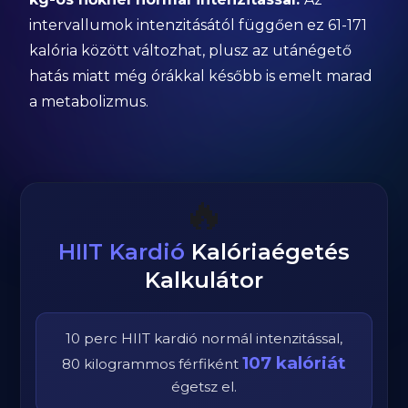
intervallumok intenzitásától függően ez 61-171
kalória között változhat, plusz az utánégető
hatás miatt még órákkal később is emelt marad
a metabolizmus.
🔥
HIIT Kardió
Kalóriaégetés
Kalkulátor
10
perc
HIIT kardió
normál
intenzitással,
107
kalóriát
80
kilogrammos
férfi
ként
égetsz el.