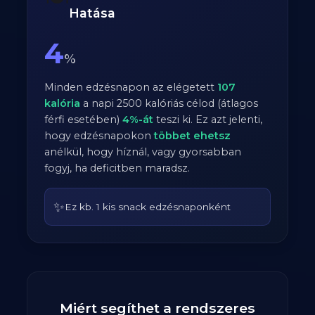
Hatása
4
%
Minden edzésnapon az elégetett
107
kalória
a napi
2500
kalóriás célod (átlagos
férfi
esetében)
4
%-át
teszi ki. Ez azt jelenti,
hogy edzésnapokon
többet ehetsz
anélkül, hogy híznál, vagy gyorsabban
fogyj, ha deficitben maradsz.
✨
Ez kb. 1 kis snack edzésnaponként
Miért segíthet a rendszeres