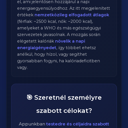
el, ami jelentősen hozzájárul a napi
energiaegyensúlyodhoz. Az itt megjelenített
értékek
nemzetközileg elfogadott átlagok
(férfiak: ~2500 kcal, nők: ~2000 kcal),
amelyeket a WHO és más egészségügyi
szervezetek javasolnak. A mozgás során
elégetett kalóriák
növelik a napi
energiaigényedet
, így többet ehetsz
anélkül, hogy hízol, vagy segíthet
gyorsabban fogyni, ha kalóriadeficitben
vagy.
🎯 Szeretnél személyre
szabott célokat?
Appunkban
testedre és céljaidra szabott