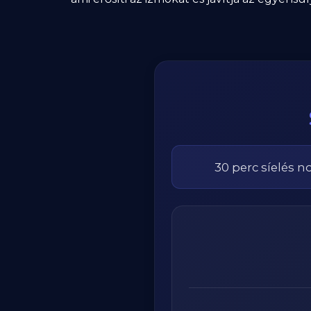
30
perc
síelés
n