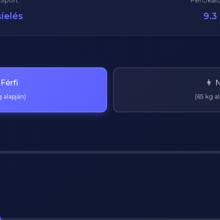
Sport:
Perc/kaló
síelés
9.3
 Férfi
👩 
 alapján)
(65 kg a