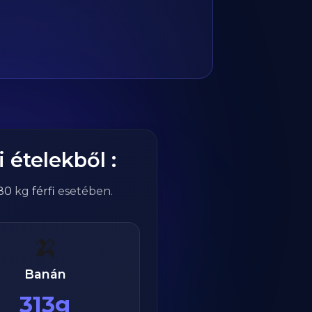
 ételekből :
80
kg
férfi
esetében.
🍌
Banán
313g