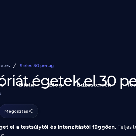
getés
Síelés 30 percig
riát égetek el 30 pe
és
Diéta
Blog
Edzéstervek
Tov
5
Megosztás
get el a testsúlytól és intenzitástól függően.
Teljes 
yt.