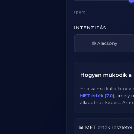
1 perc
INTENZITÁS
🟢 Alacsony
Hogyan működik a 
Ez a kalória kalkulátor a
MET érték (7.0)
, amely 
állapothoz képest. Az er
📊 MET érték részletei