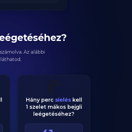
leégetéséhez?
számolva. Az alábbi
láthatod.
🥐
l
Hány perc
síelés
kell
1 szelet mákos bejgli
leégetéséhez?