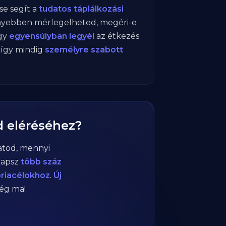
e segít a
tudatos táplálkozási
nnyebben mérlegelheted, megéri-e
gy
egyensúlyban legyél
az étkezés
, így mindig
személyre szabott
d eléréséhez?
atod, mennyi
kapsz
több száz
óriacélokhoz
.
Új
még ma!