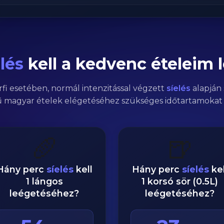
lés
kell a kedvenc ételeim 
rfi
esetében,
normál
intenzitással végzett
síelés
alapján 
 magyar ételek elégetéséhez szükséges időtartamokat 
🥖
🍺
Hány perc
síelés
kell
Hány perc
síelés
kel
1 lángos
1 korsó sör (0.5L)
leégetéséhez?
leégetéséhez?