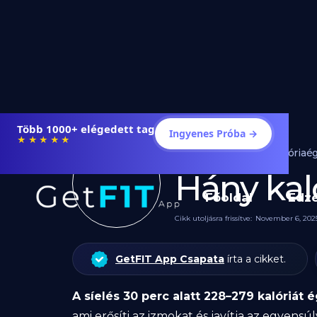
Több 1000+ elégedett tag
Ingyenes Próba →
★★★★★
Edzés
Kalóriaé
Hány kaló
Főoldal
Edz
Cikk utoljásra frissítve:
November 6, 202
GetFIT App Csapata
írta a cikket.
A síelés 30 perc alatt 228–279 kalóriát é
ami erősíti az izmokat és javítja az egyensúl