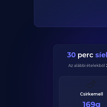
30
perc
síe
Az alábbi ételekből
🍗
Csirkemell
169g