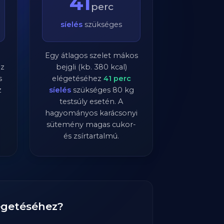
41
perc
síelés
szükséges
Egy átlagos szelet mákos
ez
bejgli (kb. 380 kcal)
s
elégetéséhez
41
perc
z
síelés
szükséges
80
kg
testsúly esetén. A
hagyományos karácsonyi
sütemény magas cukor-
és zsírtartalmú.
eégetéséhez?