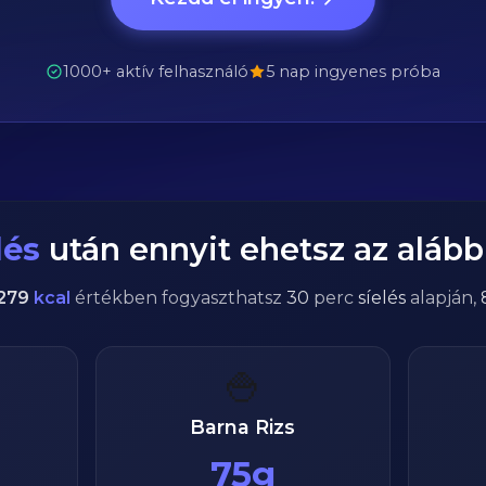
1000+ aktív felhasználó
5 nap ingyenes próba
lés
után ennyit ehetsz az alábbi
279
kcal
értékben fogyaszthatsz
30
perc
síelés
alapján,
🍚
Barna Rizs
75g