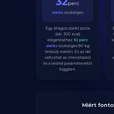
32
perc
síelés
szükséges
Egy átlagos szelet pizza
(kb. 300 kcal)
elégetéséhez
32
perc
k
síelés
szükséges
80
kg
testsúly esetén. Ez az idő
változhat az intenzitástól
és a tested paramétereitől
függően.
Miért fonto