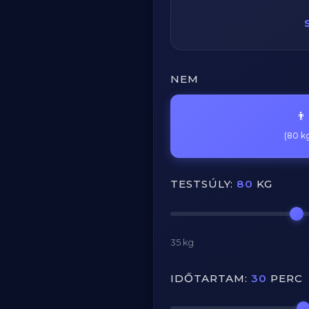
NEM
👨
(80 kg
TESTSÚLY:
80
KG
35 kg
IDŐTARTAM:
30
PERC