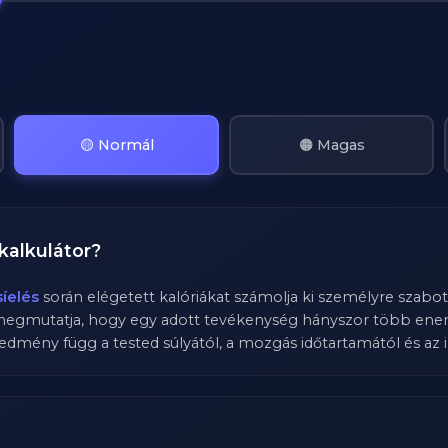
🟡 Normál
🟠 Magas
kalkulátor?
síelés
során elégetett kalóriákat számolja ki személyre szabott
megmutatja, hogy egy adott tevékenység hányszor több energ
edmény függ a tested súlyától, a mozgás időtartamától és az i