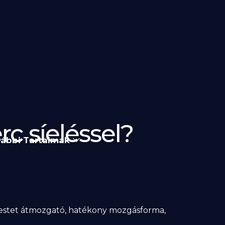
rc síeléssel?
ábbi Tartalmak
testet átmozgató, hatékony mozgásforma,