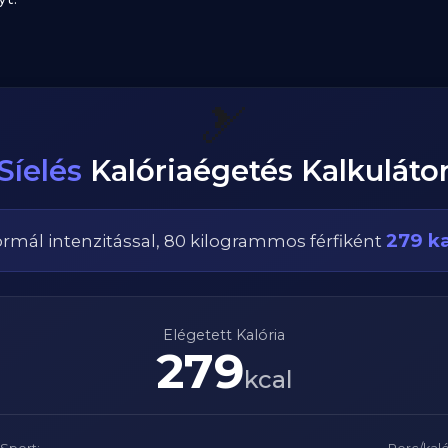
🎿
Síelés
Kalóriaégetés Kalkuláto
279
ka
ormál
intenzitással,
80
kilogrammos
férfi
ként
Elégetett Kalória
279
kcal