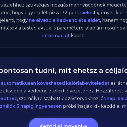
 és az ehhez szükséges mozgás mennyiségének megértés
dod, hogy egy szelet pizza
32
perc
síelés
t igényel, kö
 jelenti, hogy
ne élvezd a kedvenc ételeidet
, hanem ho
ámítások a tested aktuális paraméterei alapján frissülnek
információt
kapsz.
 pontosan tudni, mit ehetsz a céljai
n
automatikusan követheted kalóriabeviteledet
és láth
zükséged a kedvenc ételeid élvezetéhez. Hozzáférést 
cepthez
, személyre szabott edzéstervekhez, és
napi kal
sználók 5 napig ingyenesen
próbálhatják ki - kezdd el 
Kezdd el ingyen!