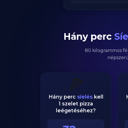
Hány perc
Síe
80
kilogrammos
fé
népszerű
🍕
Hány perc
síelés
kell
1 szelet pizza
leégetéséhez?