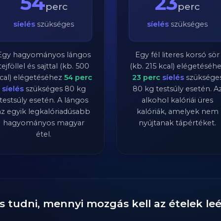
54
23
perc
perc
síelés
szükséges
síelés
szükséges
Egy hagyományos lángos
Egy fél literes korsó sör
tejföllel és sajttal (kb. 500
(kb. 215 kcal) elégetéséh
cal) elégetéséhez
54
perc
23
perc
síelés
szüksége
síelés
szükséges
80
kg
80
kg testsúly esetén. A
testsúly esetén. A lángos
alkohol kalóriái üres
az egyik legkalóriadúsabb
kalóriák, amelyek nem
hagyományos magyar
nyújtanak tápértéket.
étel.
s tudni, mennyi mozgás kell az ételek l