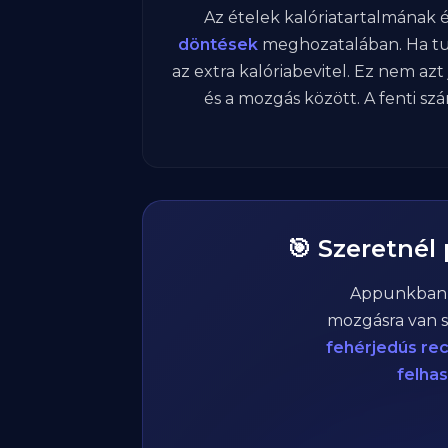
Az ételek kalóriatartalmának
döntések
meghozatalában. Ha tu
az extra kalóriabevitel. Ez nem azt
és a mozgás között. A fenti sz
🎯 Szeretnél
Appunkba
mozgásra van s
fehérjedús re
felha