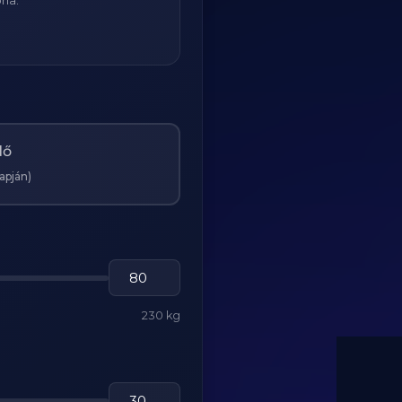
ria:
Nő
lapján)
230 kg