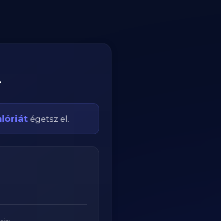
r
lóriát
égetsz el.