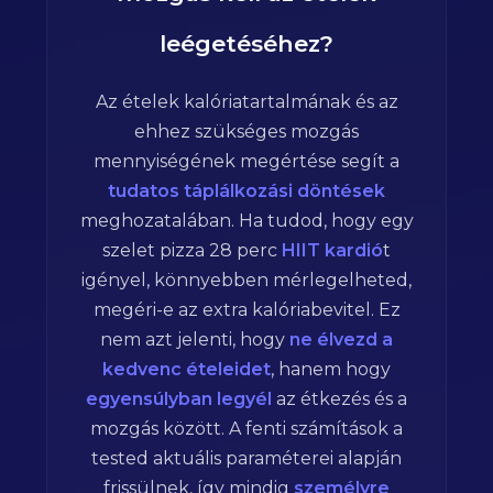
leégetéséhez?
Az ételek kalóriatartalmának és az
ehhez szükséges mozgás
mennyiségének megértése segít a
tudatos táplálkozási döntések
meghozatalában. Ha tudod, hogy egy
szelet pizza
28
perc
HIIT kardió
t
igényel, könnyebben mérlegelheted,
megéri-e az extra kalóriabevitel. Ez
nem azt jelenti, hogy
ne élvezd a
kedvenc ételeidet
, hanem hogy
egyensúlyban legyél
az étkezés és a
mozgás között. A fenti számítások a
tested aktuális paraméterei alapján
frissülnek, így mindig
személyre