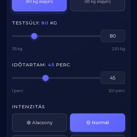
(80 kg alapján)
(65 kg alapján)
TESTSÚLY:
80
KG
35 kg
230 kg
IDŐTARTAM:
45
PERC
1 perc
120 perc
INTENZITÁS
🟢 Alacsony
🟡 Normál