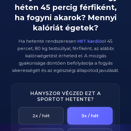
héten
45
percig
férfiként
,
ha fogyni akarok? Mennyi
kalóriát égetek?
Ha hetente rendszeresen
HIIT kardió
ol
45
percet,
80
kg testsúllyal,
férfi
ként, az alábbi
kalóriaégetést érheted el. A mozgás
gyakorisága döntően befolyásolja a fogyás
sikerességét és az egészségi állapotod javulását.
HÁNYSZOR VÉGZED EZT A
SPORTOT HETENTE?
2x / hét
3x / hét