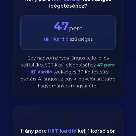
leégetéséhez?
47
perc
HIIT kardió
szükséges
Egy hagyományos lángos tejföllel és
sajttal (kb. 500 kcal) elégetéséhez
47
perc
HIIT kardió
szükséges
80
kg testsúly
esetén. A lángos az egyik legkalóriadúsabb
hagyományos magyar étel.
🍺
Hány perc
HIIT kardió
kell 1 korsó sör