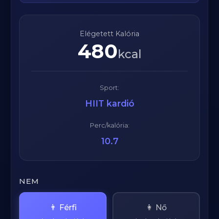
Elégetett Kalória
480
kcal
Sport:
HIIT kardió
Perc/kalória:
10.7
NEM
👨 Férfi
👩 Nő