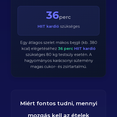
36
perc
HIIT kardió
szükséges
Egy átlagos szelet mákos bejgli (kb. 380
kcal) elégetéséhez
36
perc
HIIT kardió
szükséges
80
kg testsúly esetén. A
hagyományos karácsonyi sütemény
magas cukor- és zsírtartalmú.
Miért fontos tudni, mennyi
mozgás kell az ételek