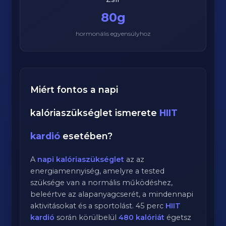
80g
hormonális egyensúlyhoz
Miért fontos a napi
kalóriaszükséglet ismerete
HIIT
kardió
esetében?
A
napi kalóriaszükséglet
az az
energiamennyiség, amelyre a tested
szüksége van a normális működéshez,
beleértve az alapanyagcserét, a mindennapi
aktivitásokat és a sportolást.
45
perc
HIIT
kardió
során körülbelül
480
kalóriát
égetsz