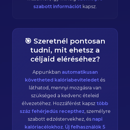
szabott információt
kapsz.
🎯 Szeretnél pontosan
tudni, mit ehetsz a
céljaid eléréséhez?
Appunkban
automatikusan
követheted kalóriabeviteledet
és
láthatod, mennyi mozgásra van
szükséged a kedvenc ételeid
élvezetéhez. Hozzáférést kapsz
több
száz fehérjedús recepthez
, személyre
szabott edzéstervekhez, és
napi
kalóriacélokhoz
.
Új felhasználók 5