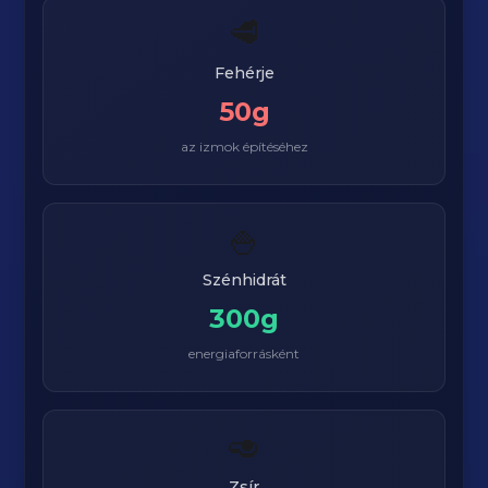
🥩
Fehérje
50g
az izmok építéséhez
🍚
Szénhidrát
300g
energiaforrásként
🥑
Zsír