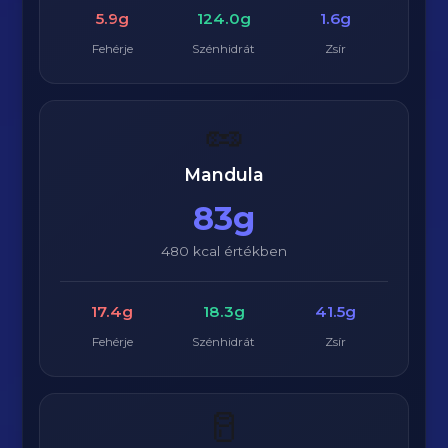
5.9g
124.0g
1.6g
Fehérje
Szénhidrát
Zsír
🥜
Mandula
83g
480 kcal értékben
17.4g
18.3g
41.5g
Fehérje
Szénhidrát
Zsír
🥛