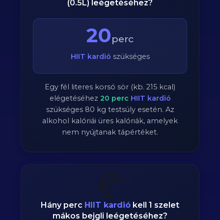
(0.5L) leégetéséhez?
20
perc
HIIT kardió
szükséges
Egy fél literes korsó sör (kb. 215 kcal)
elégetéséhez
20
perc
HIIT kardió
szükséges
80
kg testsúly esetén. Az
alkohol kalóriái üres kalóriák, amelyek
nem nyújtanak tápértéket.
🥐
Hány perc
HIIT kardió
kell 1 szelet
mákos bejgli leégetéséhez?