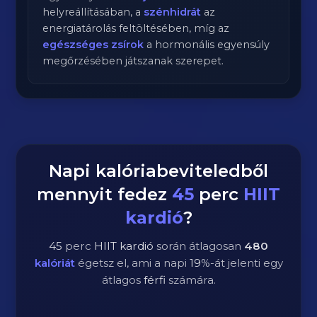
helyreállításában, a
szénhidrát
az
energiatárolás feltöltésében, míg az
egészséges zsírok
a hormonális egyensúly
megőrzésében játszanak szerepet.
Napi kalóriabeviteledből
mennyit fedez
45
perc
HIIT
kardió
?
45
perc
HIIT kardió
során átlagosan
480
kalóriát
égetsz el, ami a napi
19
%-át jelenti egy
átlagos
férfi
számára.