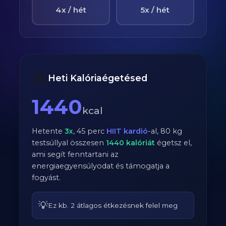
4x / hét
5x / hét
📅
Heti Kalóriaégetésed
1440
kcal
Hetente
3
x
,
45
perc
HIIT kardió
-al,
80
kg
testsúllyal összesen
1440
kalóriát
égetsz el,
ami segít fenntartani az
energiaegyensúlyodat és támogatja a
fogyást.
💡
Ez kb. 2 átlagos étkezésnek felel meg