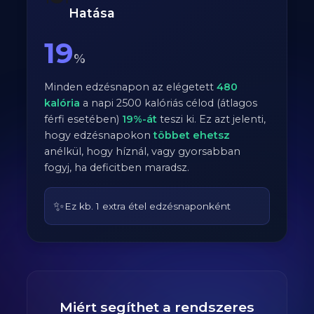
Hatása
19
%
Minden edzésnapon az elégetett
480
kalória
a napi
2500
kalóriás célod (átlagos
férfi
esetében)
19
%-át
teszi ki. Ez azt jelenti,
hogy edzésnapokon
többet ehetsz
anélkül, hogy híznál, vagy gyorsabban
fogyj, ha deficitben maradsz.
✨
Ez kb. 1 extra étel edzésnaponként
Miért segíthet a rendszeres