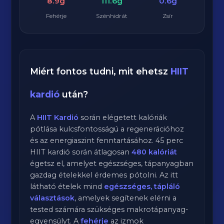
8.9g
111.6g
0.6g
Fehérje
Szénhidrát
Zsír
Miért fontos tudni, mit ehetsz
HIIT
kardió
után?
A
HIIT Kardió
során elégetett kalóriák
pótlása kulcsfontosságú a regenerációhoz
és az energiaszint fenntartásához.
45
perc
HIIT kardió
során átlagosan
480
kalóriát
égetsz el, amelyet egészséges, tápanyagban
gazdag ételekkel érdemes pótolni. Az itt
látható ételek mind
egészséges, tápláló
választások
, amelyek segítenek elérni a
tested számára szükséges makrotápanyag-
egyensúlyt. A
fehérje
az izmok