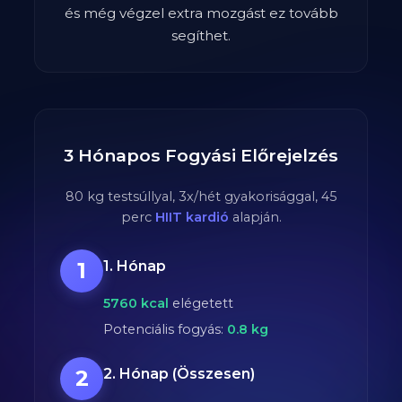
és még végzel extra mozgást ez tovább
segíthet.
3 Hónapos Fogyási Előrejelzés
80
kg testsúllyal,
3
x/hét gyakorisággal,
45
perc
HIIT kardió
alapján.
1
1. Hónap
5760
kcal
elégetett
Potenciális fogyás:
0.8
kg
2
2. Hónap (Összesen)