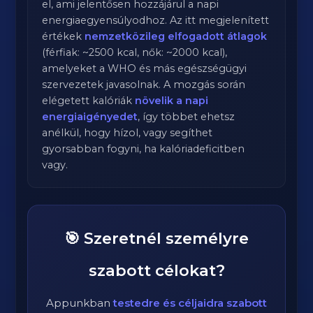
el, ami jelentősen hozzájárul a napi
energiaegyensúlyodhoz. Az itt megjelenített
értékek
nemzetközileg elfogadott átlagok
(férfiak: ~2500 kcal, nők: ~2000 kcal),
amelyeket a WHO és más egészségügyi
szervezetek javasolnak. A mozgás során
elégetett kalóriák
növelik a napi
energiaigényedet
, így többet ehetsz
anélkül, hogy hízol, vagy segíthet
gyorsabban fogyni, ha kalóriadeficitben
vagy.
🎯 Szeretnél személyre
szabott célokat?
Appunkban
testedre és céljaidra szabott