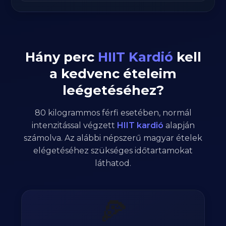
Hány perc
HIIT Kardió
kell
a kedvenc ételeim
leégetéséhez?
80
kilogrammos
férfi
esetében,
normál
intenzitással végzett
HIIT kardió
alapján
számolva. Az alábbi népszerű magyar ételek
elégetéséhez szükséges időtartamokat
láthatod.
🍕