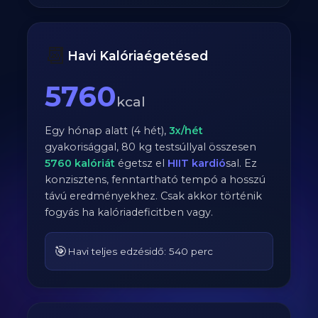
📆
Havi Kalóriaégetésed
5760
kcal
Egy hónap alatt (4 hét),
3
x/hét
gyakorisággal,
80
kg testsúllyal összesen
5760
kalóriát
égetsz el
HIIT kardió
sal. Ez
konzisztens, fenntartható tempó a hosszú
távú eredményekhez. Csak akkor történik
fogyás ha kalóriadeficitben vagy.
🎯
Havi teljes edzésidő: 540 perc