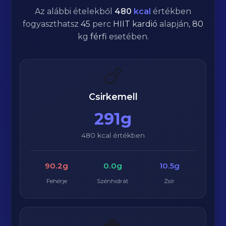
Az alábbi ételekből
480
kcal
értékben
fogyaszthatsz
45
perc
HIIT kardió
alapján,
80
kg
férfi
esetében.
🍗
Csirkemell
291g
480 kcal értékben
90.2g
0.0g
10.5g
Fehérje
Szénhidrát
Zsír
🍚