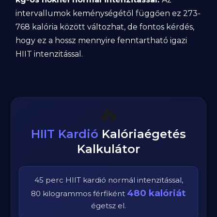
intervallumok keménységétől függően ez 273-
768 kalória között változhat, de fontos kérdés,
hogy ez a hossz mennyire fenntartható igazi
HIIT intenzitással.
🔥
HIIT Kardió
Kalóriaégetés
Kalkulátor
45
perc
HIIT kardió
normál
intenzitással,
480
kalóriát
80
kilogrammos
férfi
ként
égetsz el.