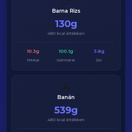
Barna Rizs
130g
480 kcal értékben
10.3g
100.1g
3.8g
Fehérje
Szénhidrát
Zsír
🍌
Banán
539g
480 kcal értékben