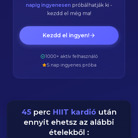
napig ingyenesen
próbálhatják ki -
kezdd el még ma!
Kezdd el ingyen!
1000+ aktív felhasználó
5 nap ingyenes próba
45
perc
HIIT kardió
után
ennyit ehetsz az alábbi
ételekből :