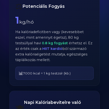
⚖️
Potenciális Fogyás
1
kg/hó
Ha kalóriadeficitben vagy (kevesebbet
eszel, mint amennyit égetsz),
80
kg
testsúllyal havi
0.8
kg fogyást
érhetsz el. Ez
az érték csak a
HIIT kardió
ból származó
extra kalóriaégetést mutatja, egészséges
táplálkozás mellett.
📊
7000 kcal = 1 kg testzsír (kb.)
Napi Kalóriabevitelre való
🍽️