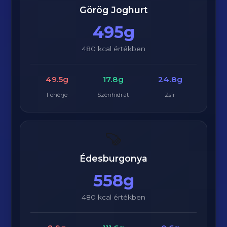
Görög Joghurt
495g
480 kcal értékben
49.5g
17.8g
24.8g
Fehérje
Szénhidrát
Zsír
🍠
Édesburgonya
558g
480 kcal értékben