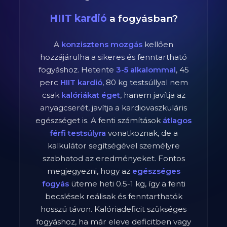
HIIT kardió
a fogyásban?
A
konzisztens mozgás
kellően
hozzájárulha a sikeres és fenntartható
fogyáshoz. Hetente
3-5 alkalommal
,
45
perc
HIIT kardió
,
80
kg testsúllyal nem
csak
kalóriákat éget
, hanem javítja az
anyagcserét, javítja a kardiovaszkuláris
egészséget is. A fenti számítások
átlagos
férfi
testsúlyra
vonatkoznak, de a
kalkulátor segítségével személyre
szabhatod az eredményeket. Fontos
megjegyezni, hogy az
egészséges
fogyás
üteme heti 0.5-1 kg, így a fenti
becslések reálisak és fenntarthatók
hosszú távon. Kalóriadeficit szükséges
fogyáshoz, ha már eleve deficitben vagy