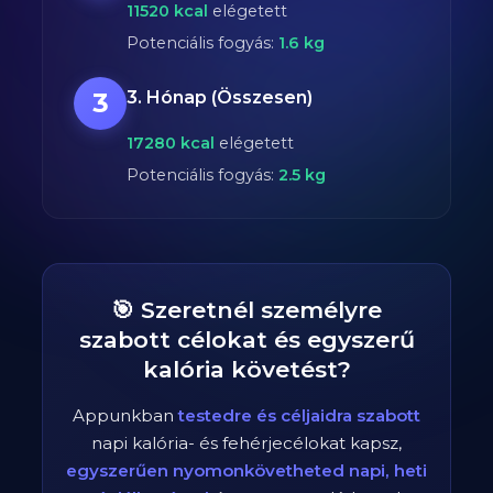
11520
kcal
elégetett
Potenciális fogyás:
1.6
kg
3
3. Hónap (Összesen)
17280
kcal
elégetett
Potenciális fogyás:
2.5
kg
🎯 Szeretnél személyre
szabott célokat és egyszerű
kalória követést?
Appunkban
testedre és céljaidra szabott
napi kalória- és fehérjecélokat kapsz,
egyszerűen nyomonkövetheted napi, heti