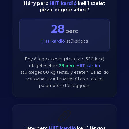
Hány perc
HIIT kardió
kell 1 szelet
pizza leégetéséhez?
28
perc
HIIT kardió
szükséges
Egy átlagos szelet pizza (kb. 300 kcal)
elégetéséhez
28
perc
HIIT kardió
szükséges
80
kg testsúly esetén. Ez az idő
változhat az intenzitástól és a tested
paramétereitől függően.
🥖
Hány perc
HIIT kardió
kell 1 lángos