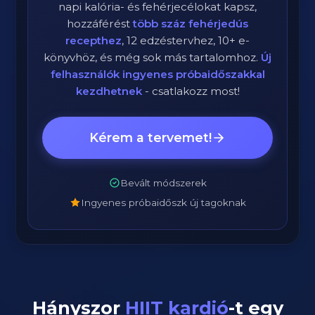
napi kalória- és fehérjecélokat kapsz,
hozzáférést
több száz fehérjedús
recepthez
, 12 edzéstervhez, 10+ e-
könyvhöz, és még sok más tartalomhoz.
Új
felhasználók ingyenes próbaidőszakkal
kezdhetnek
- csatlakozz most!
Kérem a tervemet!
Bevált módszerek
Ingyenes próbaidőszk új tagoknak
Hányszor
HIIT kardió
-t egy