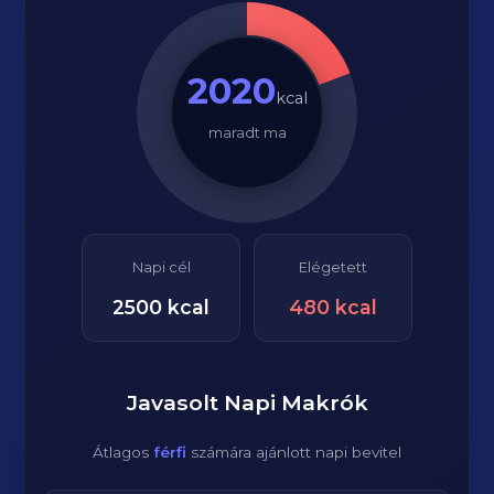
2020
kcal
maradt ma
Napi cél
Elégetett
2500
kcal
480
kcal
Javasolt Napi Makrók
Átlagos
férfi
számára ajánlott napi bevitel