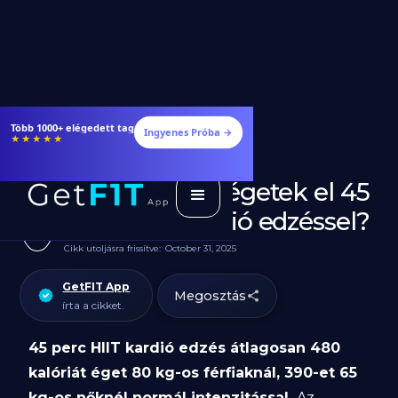
Több 1000+ elégedett tag
Ingyenes Próba →
★★★★★
Hány kalóriát égetek el 45
perc HIIT kardió edzéssel?
Cikk utoljásra frissítve:
October 31, 2025
GetFIT App
Megosztás
írta a cikket.
45 perc HIIT kardió edzés átlagosan 480
kalóriát éget 80 kg-os férfiaknál, 390-et 65
kg-os nőknél normál intenzitással.
Az