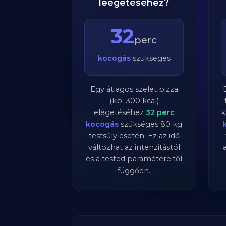
leégetéséhez?
32
perc
kocogás
szükséges
Egy átlagos szelet pizza
(kb. 300 kcal)
elégetéséhez
32
perc
k
kocogás
szükséges
80
kg
testsúly esetén. Ez az idő
változhat az intenzitástól
és a tested paramétereitől
függően.