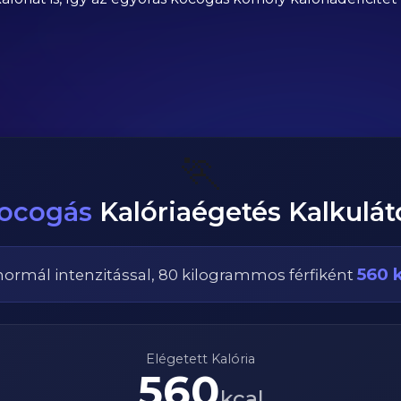
🏃
ocogás
Kalóriaégetés Kalkulát
560
k
normál
intenzitással,
80
kilogrammos
férfi
ként
Elégetett Kalória
560
kcal