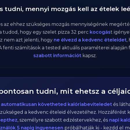
s tudni, mennyi mozgás kell az ételek l
 és az ehhez szükséges mozgás mennyiségének megértés
 tudod, hogy egy szelet pizza
32
perc
kocogás
t igény
Ez nem azt jelenti, hogy
ne élvezd a kedvenc ételeidet
,
 fenti számítások a tested aktuális paraméterei alapján 
szabott információt
kapsz.
 pontosan tudni, mit ehetsz a céljai
n
automatikusan követheted kalóriabeviteledet
és láth
zükséged a kedvenc ételeid élvezetéhez. Hozzáférést 
cepthez
, személyre szabott edzéstervekhez, és
napi kal
sználók 5 napig ingyenesen
próbálhatják ki - kezdd el 