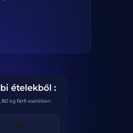
bi ételekből :
,
80
kg
férfi
esetében.
🍌