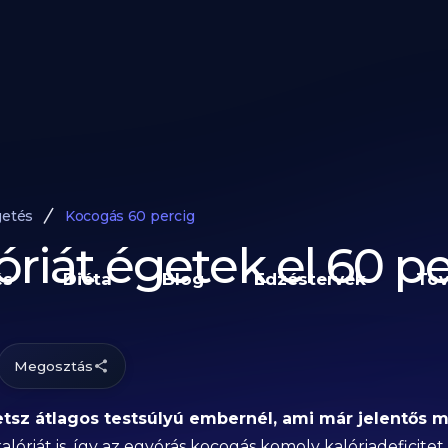
getés
Kocogás 60 percig
óriát égetek el 60 p
és
Diéta
Blog
Edzéstervek
Tov
Megosztás
etsz átlagos testsúlyú embernél, ami már jelentős
óriát is, így az egyórás kocogás komoly kalóriadeficite