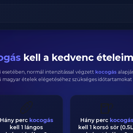
ogás
kell a kedvenc ételei
i
esetében,
normál
intenzitással végzett
kocogás
alapjá
 magyar ételek elégetéséhez szükséges időtartamokat 
🥖
🍺
Hány perc
kocogás
Hány perc
kocogá
kell 1 lángos
kell 1 korsó sör (0.5L