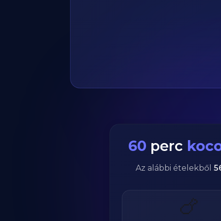
60
perc
koc
Az alábbi ételekből
5
🍗