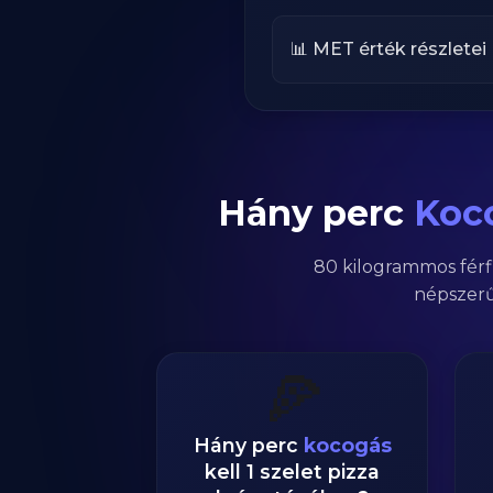
📊 MET érték részletei
Hány perc
Koc
80
kilogrammos
férf
népszerű
🍕
Hány perc
kocogás
kell 1 szelet pizza