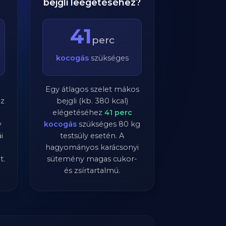
bejgli leégetéséhez?
41
perc
kocogás
szükséges
Egy átlagos szelet mákos
ez
bejgli (kb. 380 kcal)
elégetéséhez
41
perc
y
kocogás
szükséges
80
kg
i
testsúly esetén. A
hagyományos karácsonyi
t.
sütemény magas cukor-
és zsírtartalmú.