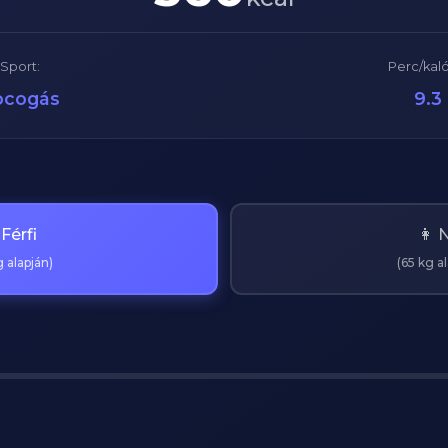
Sport:
Perc/kaló
ocogás
9.3
 Férfi
👩 
 alapján)
(65 kg a