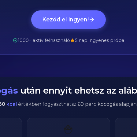
Kezdd el ingyen!
1000+ aktív felhasználó
5 nap ingyenes próba
ogás
után ennyit ehetsz az aláb
60
kcal
értékben fogyaszthatsz
60
perc
kocogás
alapján
🍚