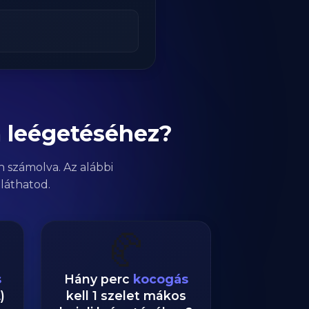
m leégetéséhez?
n számolva. Az alábbi
láthatod.
🥐
s
Hány perc
kocogás
)
kell 1 szelet mákos