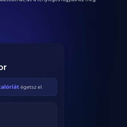
or
alóriát
égetsz el.