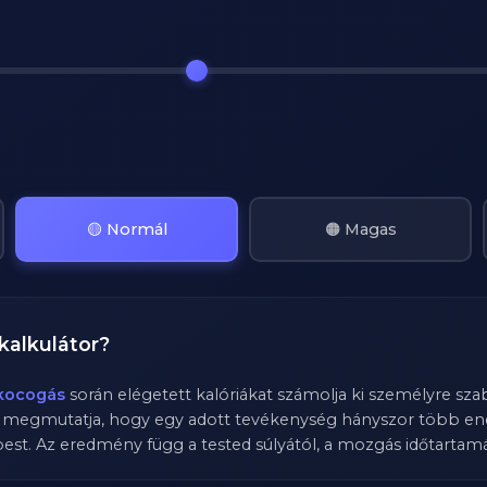
🟡 Normál
🟠 Magas
kalkulátor?
kocogás
során elégetett kalóriákat számolja ki személyre sza
y megmutatja, hogy egy adott tevékenység hányszor több ene
st. Az eredmény függ a tested súlyától, a mozgás időtartamátó