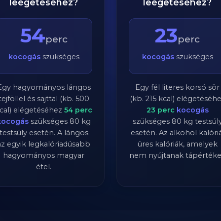
leégetéséhez?
leégetéséhez?
54
23
perc
perc
kocogás
szükséges
kocogás
szükséges
Egy hagyományos lángos
Egy fél literes korsó sör
tejföllel és sajttal (kb. 500
(kb. 215 kcal) elégetéséh
cal) elégetéséhez
54
perc
23
perc
kocogás
kocogás
szükséges
80
kg
szükséges
80
kg testsúl
testsúly esetén. A lángos
esetén. Az alkohol kalóriá
az egyik legkalóriadúsabb
üres kalóriák, amelyek
hagyományos magyar
nem nyújtanak tápértéke
étel.