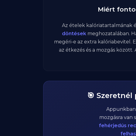
Miért fonto
Az ételek kalóriatartalmának
döntések
meghozatalában. Ha
megéri-e az extra kalóriabevitel. 
az étkezés és a mozgás között. A
🎯 Szeretnél
Appunkba
mozgásra van s
fehérjedús re
felha