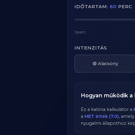
IDŐTARTAM:
60
PERC
1 perc
INTENZITÁS
🟢 Alacsony
Hogyan működik a 
Ez a kalória kalkulátor a
a
MET érték (7.0)
, amel
nyugalmi állapothoz képe