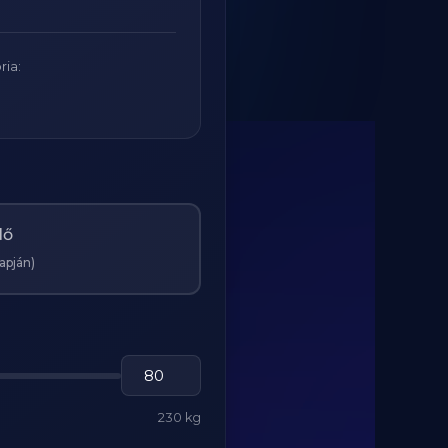
ria:
Nő
lapján)
230 kg