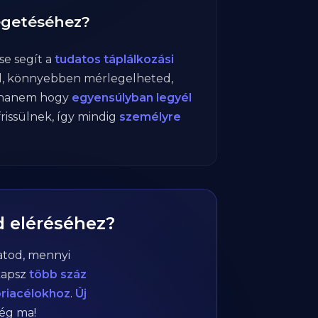
eégetéséhez?
e segít a
tudatos táplálkozási
el, könnyebben mérlegelheted,
 hanem hogy
egyensúlyban legyél
frissülnek, így mindig
személyre
d eléréséhez?
atod, mennyi
kapsz
több száz
óriacélokhoz
.
Új
még ma!