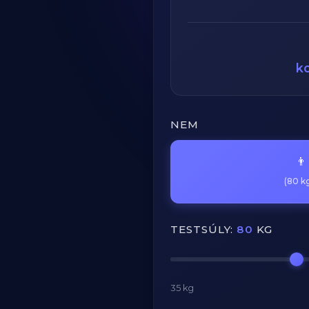
k
NEM
👨
(80 kg
TESTSÚLY:
80
KG
35 kg