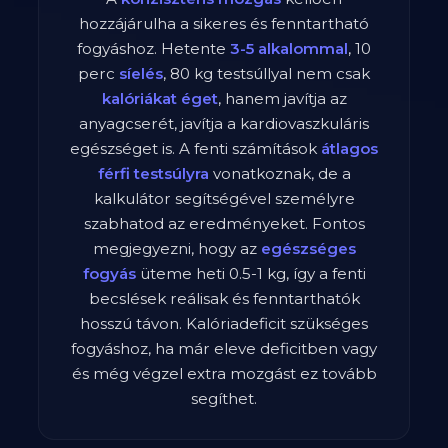
hozzájárulha a sikeres és fenntartható
fogyáshoz. Hetente
3-5 alkalommal
,
10
perc
síelés
,
80
kg testsúllyal nem csak
kalóriákat éget
, hanem javítja az
anyagcserét, javítja a kardiovaszkuláris
egészséget is. A fenti számítások
átlagos
férfi
testsúlyra
vonatkoznak, de a
kalkulátor segítségével személyre
szabhatod az eredményeket. Fontos
megjegyezni, hogy az
egészséges
fogyás
üteme heti 0.5-1 kg, így a fenti
becslések reálisak és fenntarthatók
hosszú távon. Kalóriadeficit szükséges
fogyáshoz, ha már eleve deficitben vagy
és még végzel extra mozgást ez tovább
segíthet.