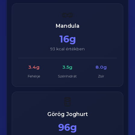
🥜
Mandula
16g
93 kcal értékben
3.4g
3.5g
8.0g
Fehérje
Szénhidrát
Zsír
🥛
Görög Joghurt
96g