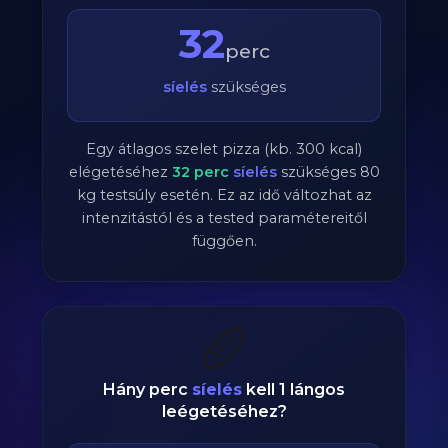
32
perc
síelés
szükséges
Egy átlagos szelet pizza (kb. 300 kcal)
elégetéséhez
32
perc
síelés
szükséges
80
kg testsúly esetén. Ez az idő változhat az
intenzitástól és a tested paramétereitől
függően.
🥖
Hány perc
síelés
kell 1 lángos
leégetéséhez?