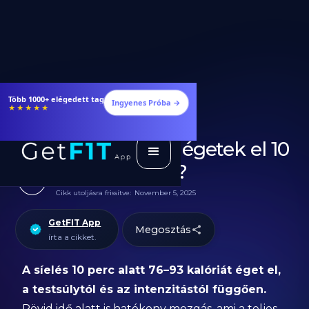
Étrendek, receptek és edzéstervek
Ingyenes Próba →
★★★★★
Hány kalóriát égetek el 10
perc síeléssel?
Cikk utoljásra frissítve:
November 5, 2025
GetFIT App
Megosztás
írta a cikket.
A síelés 10 perc alatt 76–93 kalóriát éget el,
a testsúlytól és az intenzitástól függően.
Rövid idő alatt is hatékony mozgás, ami a teljes