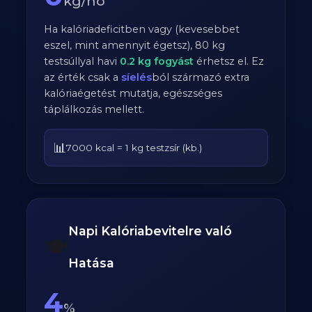
kg/hó
Ha kalóriadeficitben vagy (kevesebbet
eszel, mint amennyit égetsz),
80
kg
testsúllyal havi
0.2
kg fogyást
érhetsz el. Ez
az érték csak a
síelés
ból származó extra
kalóriaégetést mutatja, egészséges
táplálkozás mellett.
📊
7000 kcal = 1 kg testzsír (kb.)
Napi Kalóriabevitelre való
🍽️
Hatása
4
%