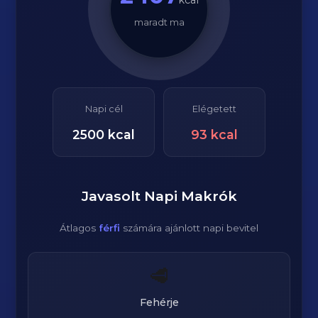
kcal
maradt ma
Napi cél
Elégetett
2500
kcal
93
kcal
Javasolt Napi Makrók
Átlagos
férfi
számára ajánlott napi bevitel
🥩
Fehérje