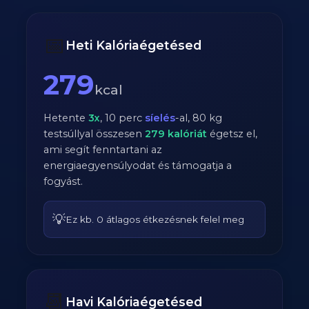
📅
Heti Kalóriaégetésed
279
kcal
Hetente
3
x
,
10
perc
síelés
-al,
80
kg
testsúllyal összesen
279
kalóriát
égetsz el,
ami segít fenntartani az
energiaegyensúlyodat és támogatja a
fogyást.
💡
Ez kb. 0 átlagos étkezésnek felel meg
📆
Havi Kalóriaégetésed