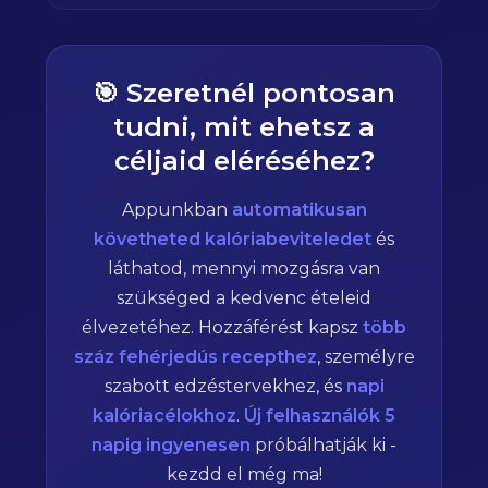
🎯 Szeretnél pontosan
tudni, mit ehetsz a
céljaid eléréséhez?
Appunkban
automatikusan
követheted kalóriabeviteledet
és
láthatod, mennyi mozgásra van
szükséged a kedvenc ételeid
élvezetéhez. Hozzáférést kapsz
több
száz fehérjedús recepthez
, személyre
szabott edzéstervekhez, és
napi
kalóriacélokhoz
.
Új felhasználók 5
napig ingyenesen
próbálhatják ki -
kezdd el még ma!