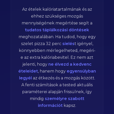
Az ételek kalóriatartalmának és az
ehhez szükséges mozgás
mennyiségének megértése segít a
tudatos táplálkozási döntések
meghozatalában. Ha tudod, hogy egy
szelet pizza
32
perc
síelés
t igényel,
könnyebben mérlegelheted, megéri-
e az extra kalóriabevitel. Ez nem azt
jelenti, hogy
ne élvezd a kedvenc
ételeidet
, hanem hogy
egyensúlyban
legyél
az étkezés és a mozgás között.
A fenti számítások a tested aktuális
paraméterei alapján frissülnek, így
mindig
személyre szabott
információt
kapsz.