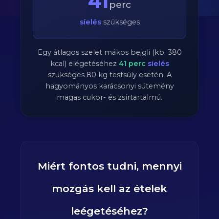
41
perc
síelés
szükséges
Egy átlagos szelet mákos bejgli (kb. 380
kcal) elégetéséhez
41
perc
síelés
szükséges
80
kg testsúly esetén. A
hagyományos karácsonyi sütemény
magas cukor- és zsírtartalmú.
Miért fontos tudni, mennyi
mozgás kell az ételek
leégetéséhez?