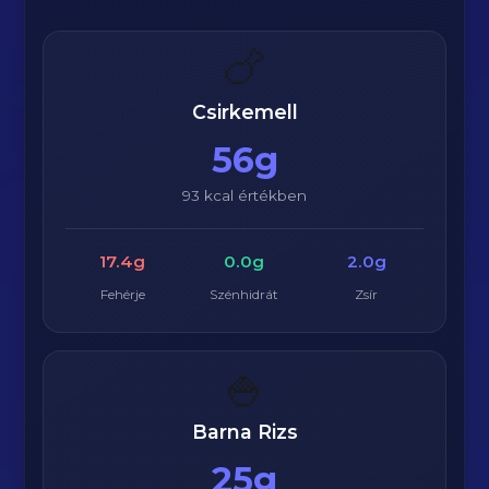
🍗
Csirkemell
56g
93 kcal értékben
17.4g
0.0g
2.0g
Fehérje
Szénhidrát
Zsír
🍚
Barna Rizs
25g