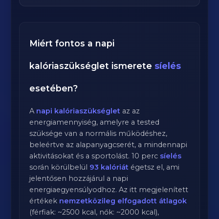
Miért fontos a napi
kalóriaszükséglet ismerete
síelés
esetében?
A
napi kalóriaszükséglet
az az
energiamennyiség, amelyre a tested
szüksége van a normális működéshez,
beleértve az alapanyagcserét, a mindennapi
aktivitásokat és a sportolást.
10
perc
síelés
során körülbelül
93
kalóriát
égetsz el, ami
jelentősen hozzájárul a napi
energiaegyensúlyodhoz. Az itt megjelenített
értékek
nemzetközileg elfogadott átlagok
(férfiak: ~2500 kcal, nők: ~2000 kcal),