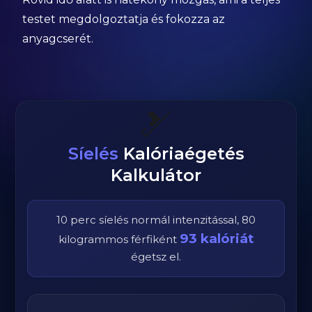
testet megdolgoztatja és fokozza az
anyagcserét.
🎿
Síelés
Kalóriaégetés
Kalkulátor
10
perc
síelés
normál
intenzitással,
80
93
kalóriát
kilogrammos
férfi
ként
égetsz el.