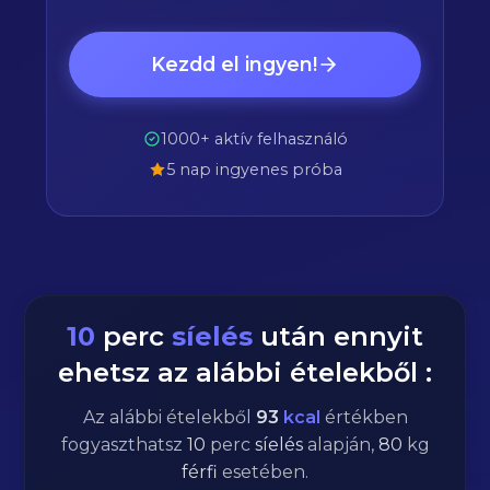
Kezdd el ingyen!
1000+ aktív felhasználó
5 nap ingyenes próba
10
perc
síelés
után ennyit
ehetsz az alábbi ételekből :
Az alábbi ételekből
93
kcal
értékben
fogyaszthatsz
10
perc
síelés
alapján,
80
kg
férfi
esetében.