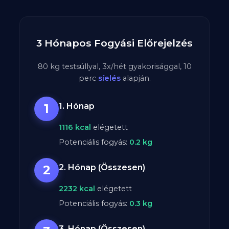
3 Hónapos Fogyási Előrejelzés
80
kg testsúllyal,
3
x/hét gyakorisággal,
10
perc
síelés
alapján.
1
1. Hónap
1116
kcal
elégetett
Potenciális fogyás:
0.2
kg
2
2. Hónap (Összesen)
2232
kcal
elégetett
Potenciális fogyás:
0.3
kg
3. Hónap (Összesen)