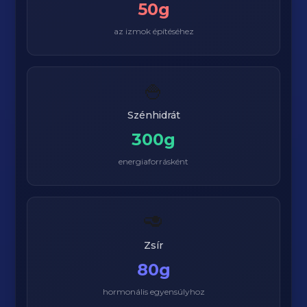
50g
az izmok építéséhez
🍚
Szénhidrát
300g
energiaforrásként
🥑
Zsír
80g
hormonális egyensúlyhoz