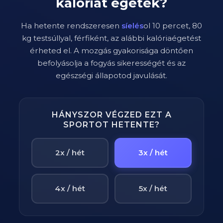
kalóriát égetek?
Ha hetente rendszeresen
síelés
ol
10
percet,
80
kg testsúllyal,
férfi
ként, az alábbi kalóriaégetést
érheted el. A mozgás gyakorisága döntően
befolyásolja a fogyás sikerességét és az
egészségi állapotod javulását.
HÁNYSZOR VÉGZED EZT A
SPORTOT HETENTE?
2x / hét
3x / hét
4x / hét
5x / hét