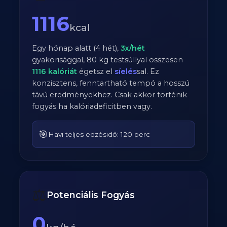
1116
kcal
Egy hónap alatt (4 hét),
3
x/hét
gyakorisággal,
80
kg testsúllyal összesen
1116
kalóriát
égetsz el
síelés
sal. Ez
konzisztens, fenntartható tempó a hosszú
távú eredményekhez. Csak akkor történik
fogyás ha kalóriadeficitben vagy.
🎯
Havi teljes edzésidő: 120 perc
⚖️
Potenciális Fogyás
0