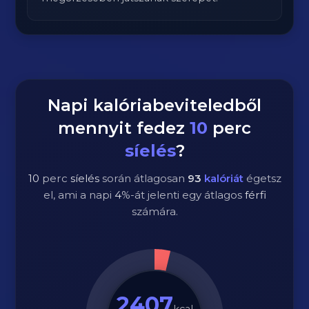
Napi kalóriabeviteledből
mennyit fedez
10
perc
síelés
?
10
perc
síelés
során átlagosan
93
kalóriát
égetsz
el, ami a napi
4
%-át jelenti egy átlagos
férfi
számára.
2407