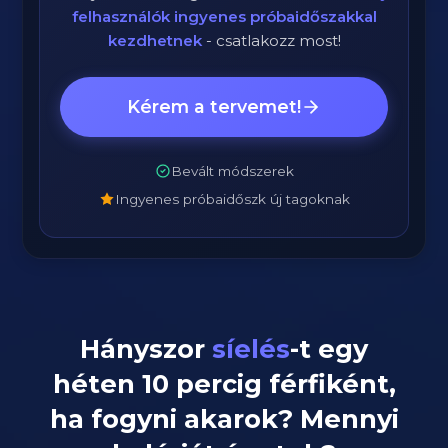
felhasználók ingyenes próbaidőszakkal
kezdhetnek
- csatlakozz most!
Kérem a tervemet!
Bevált módszerek
Ingyenes próbaidőszk új tagoknak
Hányszor
síelés
-t egy
héten
10
percig
férfiként
,
ha fogyni akarok? Mennyi