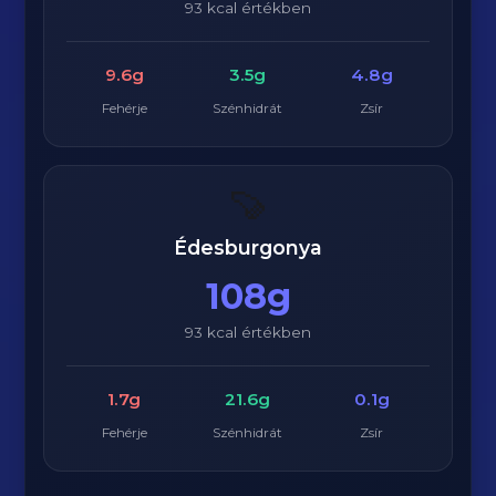
93 kcal értékben
9.6g
3.5g
4.8g
Fehérje
Szénhidrát
Zsír
🍠
Édesburgonya
108g
93 kcal értékben
1.7g
21.6g
0.1g
Fehérje
Szénhidrát
Zsír