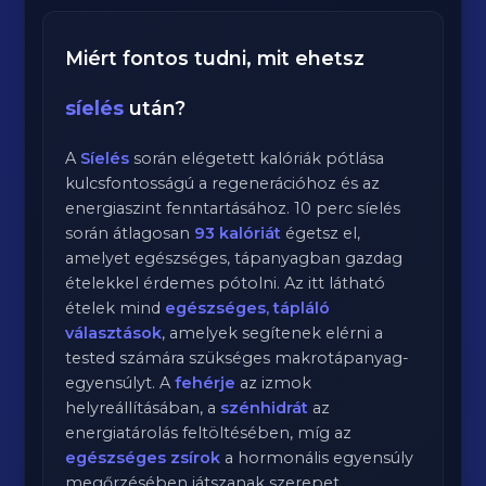
Miért fontos tudni, mit ehetsz
síelés
után?
A
Síelés
során elégetett kalóriák pótlása
kulcsfontosságú a regenerációhoz és az
energiaszint fenntartásához.
10
perc
síelés
során átlagosan
93
kalóriát
égetsz el,
amelyet egészséges, tápanyagban gazdag
ételekkel érdemes pótolni. Az itt látható
ételek mind
egészséges, tápláló
választások
, amelyek segítenek elérni a
tested számára szükséges makrotápanyag-
egyensúlyt. A
fehérje
az izmok
helyreállításában, a
szénhidrát
az
energiatárolás feltöltésében, míg az
egészséges zsírok
a hormonális egyensúly
megőrzésében játszanak szerepet.