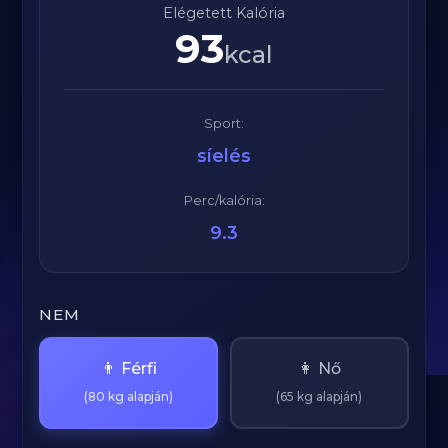
Elégetett Kalória
93
kcal
Sport:
síelés
Perc/kalória:
9.3
NEM
👨 Férfi
👩 Nő
(80 kg alapján)
(65 kg alapján)