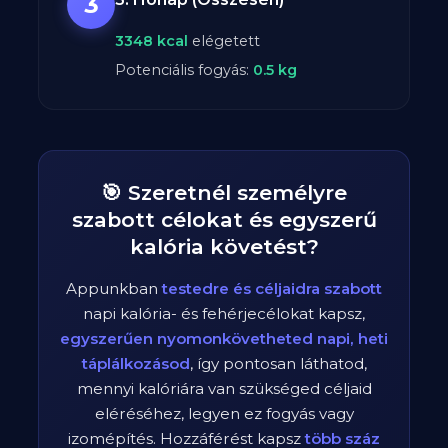
3
3348
kcal
elégetett
Potenciális fogyás:
0.5
kg
🎯 Szeretnél személyre
szabott célokat és egyszerű
kalória követést?
Appunkban
testedre és céljaidra szabott
napi kalória- és fehérjecélokat kapsz,
egyszerűen nyomonkövetheted napi, heti
táplálkozásod
, így pontosan láthatod,
mennyi kalóriára van szükséged céljaid
eléréséhez, legyen ez fogyás vagy
izomépítés. Hozzáférést kapsz
több száz