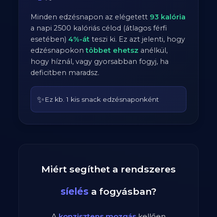
Minden edzésnapon az elégetett
93
kalória
a napi
2500
kalóriás célod (átlagos
férfi
esetében)
4
%-át
teszi ki. Ez azt jelenti, hogy
edzésnapokon
többet ehetsz
anélkül,
hogy híznál, vagy gyorsabban fogyj, ha
deficitben maradsz.
✨
Ez kb. 1 kis snack edzésnaponként
Miért segíthet a rendszeres
síelés
a fogyásban?
A
konzisztens mozgás
kellően