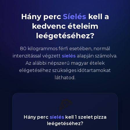
Hány perc
Síelés
kell a
kedvenc ételeim
leégetéséhez?
80
kilogrammos
férfi
esetében,
normál
intenzitással végzett
síelés
alapján számolva.
Az alábbi népszerű magyar ételek
elégetéséhez szükséges időtartamokat
láthatod.
🍕
Hány perc
síelés
kell 1 szelet pizza
leégetéséhez?