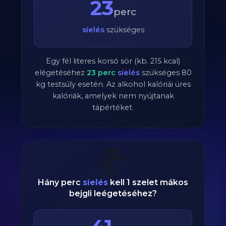
23
perc
síelés
szükséges
Egy fél literes korsó sör (kb. 215 kcal)
elégetéséhez
23
perc
síelés
szükséges
80
kg testsúly esetén. Az alkohol kalóriái üres
kalóriák, amelyek nem nyújtanak
tápértéket.
🥐
Hány perc
síelés
kell 1 szelet mákos
bejgli leégetéséhez?