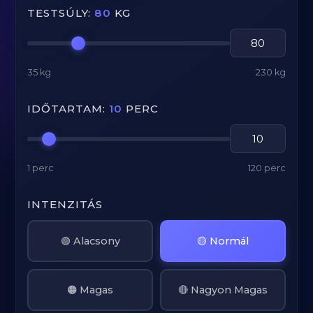
TESTSÚLY:
80
KG
35 kg
230 kg
IDŐTARTAM:
10
PERC
1 perc
120 perc
INTENZITÁS
🟢 Alacsony
🟡 Normál
🟠 Magas
🔴 Nagyon Magas