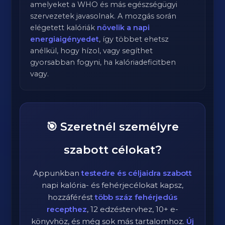
amelyeket a WHO és más egészségügyi
szervezetek javasolnak. A mozgás során
elégetett kalóriák
növelik a napi
energiaigényedet
, így többet ehetsz
anélkül, hogy hízol, vagy segíthet
gyorsabban fogyni, ha kalóriadeficitben
vagy.
🎯 Szeretnél személyre
szabott célokat?
Appunkban
testedre és céljaidra szabott
napi kalória- és fehérjecélokat kapsz,
hozzáférést
több száz fehérjedús
recepthez
, 12 edzéstervhez, 10+ e-
könyvhöz, és még sok más tartalomhoz.
Új