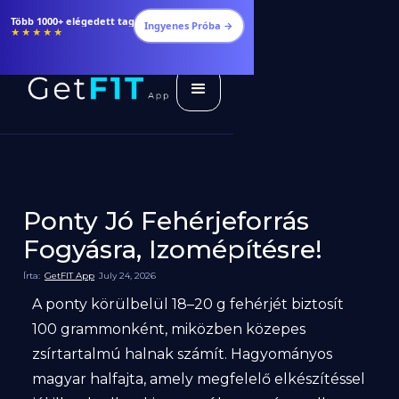
Több 1000+ elégedett tag
Ingyenes Próba →
★★★★★
Ponty Jó Fehérjeforrás
Fogyásra, Izomépítésre!
Írta:
GetFIT App
July 24, 2026
A ponty körülbelül 18–20 g fehérjét biztosít
100 grammonként, miközben közepes
zsírtartalmú halnak számít. Hagyományos
magyar halfajta, amely megfelelő elkészítéssel