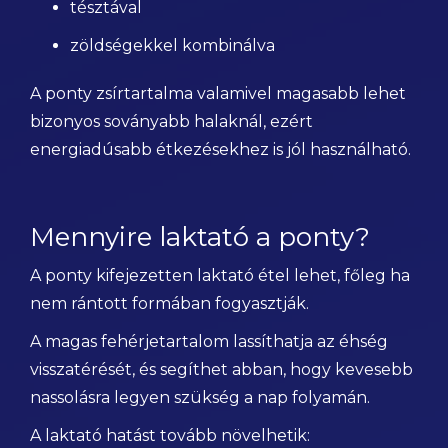
tésztával
zöldségekkel kombinálva
A ponty zsírtartalma valamivel magasabb lehet
bizonyos soványabb halaknál, ezért
energiadúsabb étkezésekhez is jól használható.
Mennyire laktató a ponty?
A ponty kifejezetten laktató étel lehet, főleg ha
nem rántott formában fogyasztják.
A magas fehérjetartalom lassíthatja az éhség
visszatérését, és segíthet abban, hogy kevesebb
nassolásra legyen szükség a nap folyamán.
A laktató hatást tovább növelhetik: