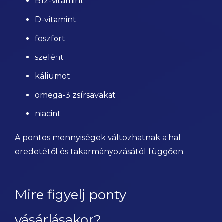
B12-vitamint
D-vitamint
foszfort
szelént
káliumot
omega-3 zsírsavakat
niacint
A pontos mennyiségek változhatnak a hal
eredetétől és takarmányozásától függően.
Mire figyelj ponty
vásárlásakor?