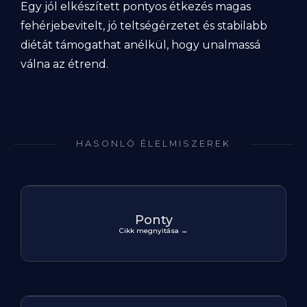
Egy jól elkészített pontyos étkezés magas
fehérjebevitelt, jó teltségérzetet és stabilabb
diétát támogathat anélkül, hogy unalmassá
válna az étrend.
HASONLÓ ÉLELMISZEREK
Ponty
Cikk megnyitása →