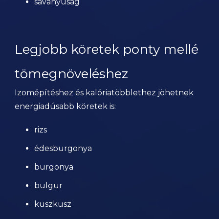
savanyúság
Legjobb köretek ponty mellé
tömegnöveléshez
Izomépítéshez és kalóriatöbblethez jöhetnek
energiadúsabb köretek is:
rizs
édesburgonya
burgonya
bulgur
kuszkusz