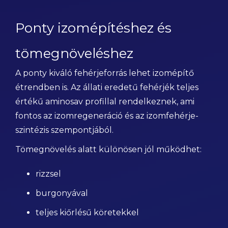
Ponty izomépítéshez és
tömegnöveléshez
A ponty kiváló fehérjeforrás lehet izomépítő
étrendben is. Az állati eredetű fehérjék teljes
értékű aminosav profillal rendelkeznek, ami
fontos az izomregeneráció és az izomfehérje-
szintézis szempontjából.
Tömegnövelés alatt különösen jól működhet:
rizzsel
burgonyával
teljes kiőrlésű köretekkel