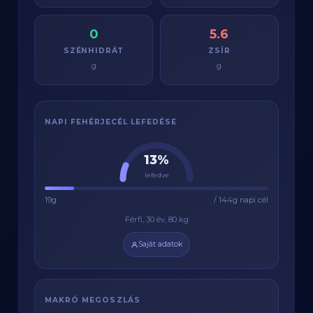
0
5.6
SZÉNHIDRÁT
ZSÍR
g
g
NAPI FEHÉRJECÉL LEFEDÉSE
13%
lefedve
19g
/ 144g napi cél
Férfi, 30 év, 80 kg
Saját adatok
MAKRÓ MEGOSZLÁS