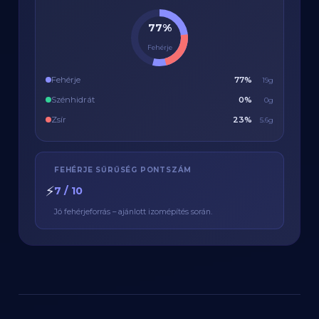
77%
Fehérje
Fehérje
77%
19g
Szénhidrát
0%
0g
Zsír
23%
5.6g
FEHÉRJE SŰRŰSÉG PONTSZÁM
⚡
7 / 10
Jó fehérjeforrás – ajánlott izomépítés során.