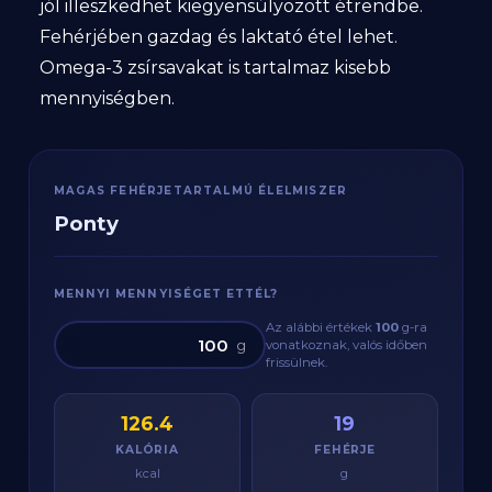
jól illeszkedhet kiegyensúlyozott étrendbe.
Fehérjében gazdag és laktató étel lehet.
Omega-3 zsírsavakat is tartalmaz kisebb
mennyiségben.
MAGAS FEHÉRJETARTALMÚ ÉLELMISZER
Ponty
MENNYI MENNYISÉGET ETTÉL?
Az alábbi értékek
100
g
-ra
g
vonatkoznak, valós időben
frissülnek.
126.4
19
KALÓRIA
FEHÉRJE
kcal
g