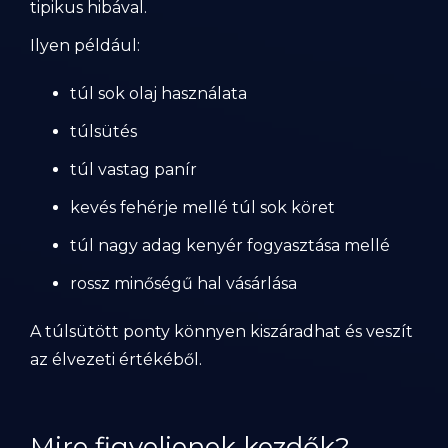
tipikus hibával.
Ilyen például:
túl sok olaj használata
túlsütés
túl vastag panír
kevés fehérje mellé túl sok köret
túl nagy adag kenyér fogyasztása mellé
rossz minőségű hal vásárlása
A túlsütött ponty könnyen kiszáradhat és veszít
az élvezeti értékéből.
Mire figyeljenek kezdők?