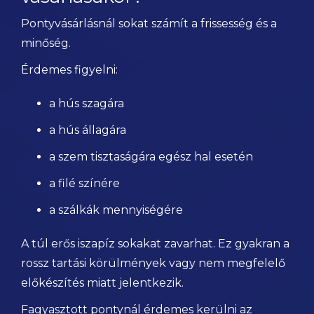
Pontyvásárlásnál sokat számít a frissesség és a
minőség.
Érdemes figyelni:
a hús szagára
a hús állagára
a szem tisztaságára egész hal esetén
a filé színére
a szálkák mennyiségére
A túl erős iszapíz sokakat zavarhat. Ez gyakran a
rossz tartási körülmények vagy nem megfelelő
előkészítés miatt jelentkezik.
Fagyasztott pontynál érdemes kerülni az