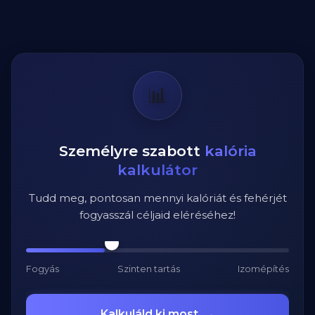
📊
Személyre szabott
kalória
kalkulátor
Tudd meg, pontosan mennyi kalóriát és fehérjét
fogyasszál céljaid eléréséhez!
Fogyás
Szinten tartás
Izomépítés
Kalkuláld ki most
→