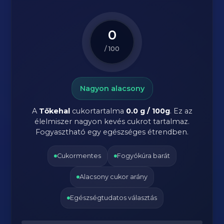
0
/ 100
Nagyon alacsony
A
Tőkehal
cukortartalma
0.0 g / 100g
. Ez az
élelmiszer nagyon kevés cukrot tartalmaz.
Fogyasztható egy egészséges étrendben.
Cukormentes
Fogyókúra barát
Alacsony cukor arány
Egészségtudatos választás