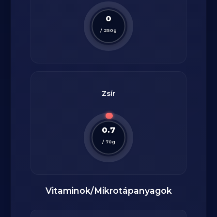
0
/
250
g
Zsír
0.7
/
70
g
Vitaminok/Mikrotápanyagok