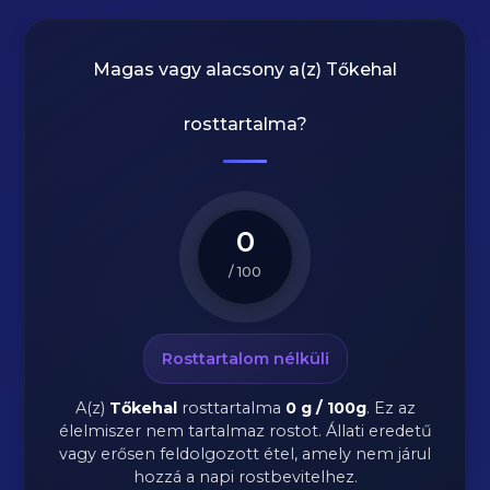
Magas vagy alacsony a(z) Tőkehal
rosttartalma?
0
/ 100
Rosttartalom nélküli
A(z)
Tőkehal
rosttartalma
0 g / 100g
.
Ez az
élelmiszer nem tartalmaz rostot. Állati eredetű
vagy erősen feldolgozott étel, amely nem járul
hozzá a napi rostbevitelhez.