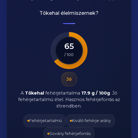
Tőkehal
élelmiszernek?
65
/ 100
Jó
A
Tőkehal
fehérjetartalma
17.9 g / 100g
. Jó
fehérjetartalmú étel. Hasznos fehérjeforrás az
étrendben.
Fehérjetartalmú
Kiváló fehérje arány
Sovány fehérjeforrás