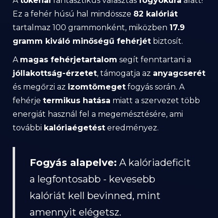
A
tőkehal
fantasztikus választás
fogyókúra
alatt!
Ez a fehér húsú hal mindössze
82 kalóriát
tartalmaz 100 grammonként, miközben
17.9
gramm kiváló minőségű fehérjét
biztosít.
A
magas fehérjetartalom
segít fenntartani a
jóllakottság-érzetet
, támogatja az
anyagcserét
és megőrzi az
izomtömeget
fogyás során. A
fehérje
termikus hatása
miatt a szervezet több
energiát használ fel a megemésztésére, ami
további
kalóriaégetést
eredményez.
Fogyás alapelve:
A kalóriadeficit
a legfontosabb - kevesebb
kalóriát kell bevinned, mint
amennyit elégetsz.