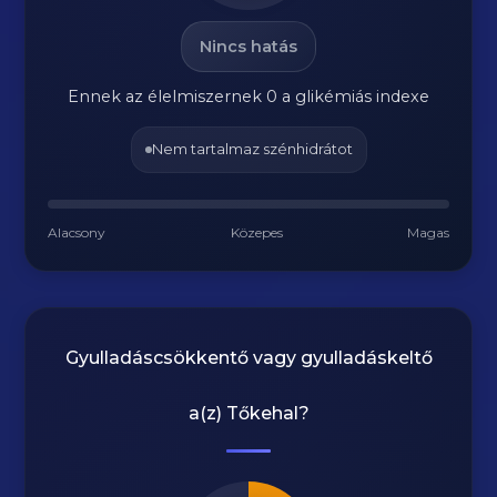
Nincs hatás
Ennek az élelmiszernek 0 a glikémiás indexe
Nem tartalmaz szénhidrátot
Alacsony
Közepes
Magas
Gyulladáscsökkentő vagy gyulladáskeltő
a(z)
Tőkehal
?