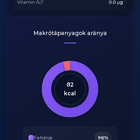
Vitamin A
0.0
μg
Makrótápanyagok aránya
82
kcal
Fehérje
96%