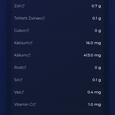
Zsír
0.7
g
Telített Zsírsav
0.1
g
Cukor
0
g
Kálcium
16.0
mg
Kálium
413.0
mg
Rost
0
g
Só
0.1
g
Vas
0.4
mg
Vitamin C
1.0
mg