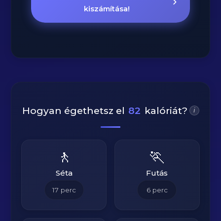
kiszámítása!
Hogyan égethetsz el
82
kalóriát?
i
🚶
🏃
Séta
Futás
17
perc
6
perc