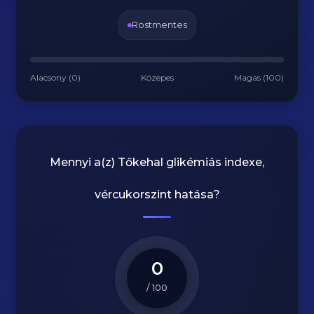
Rostmentes
Alacsony (0)
Közepes
Magas (100)
Mennyi a(z)
Tőkehal
glikémiás indexe,
vércukorszint hatása?
0
/ 100