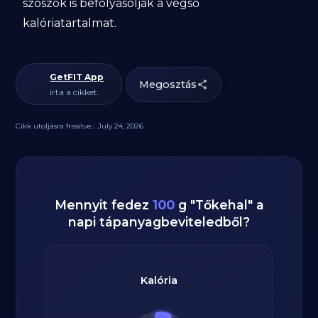
szószok is befolyásolják a végső
kalóriatartalmat.
GetFIT App
Megosztás
írta a cikket.
Cikk utoljásra frissítve.:
July 24, 2026
Mennyit fedez
100
g
"
Tőkehal
" a
napi tápanyagbeviteledből?
Kalória