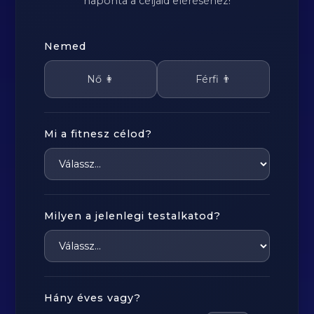
naponta a céljaid eléréséhez!
Nemed
Nő 👩
Férfi 👨
Mi a fitnesz célod?
Milyen a jelenlegi testalkatod?
Hány éves vagy?