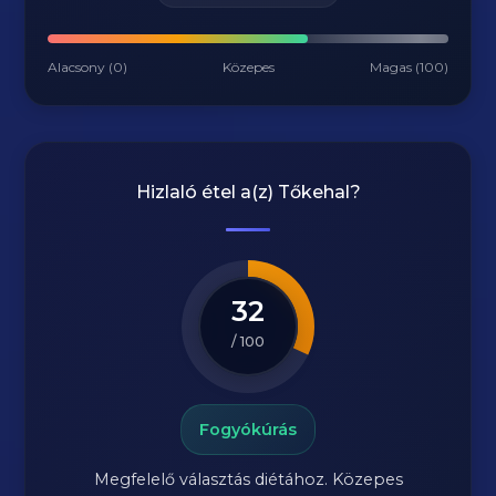
Alacsony (0)
Közepes
Magas (100)
Hizlaló étel a(z)
Tőkehal
?
32
/ 100
Fogyókúrás
Megfelelő választás diétához. Közepes