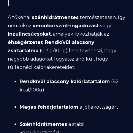
A tőkehal
szénhidrátmentes
természetesen, így
nem okoz
vércukorszint-ingadozást
vagy
inzulincsúcsokat
, amelyek fokozhatják az
éhségérzetet
.
Rendkívül alacsony
zsírtartalma
(0.7 g/100g) lehetővé teszi, hogy
nagyobb adagokat fogyassz anélkül, hogy
túllépnéd kalóriakereteidet.
Rendkívül alacsony kalóriatartalom
(82
kcal/100g)
Magas fehérjetartalom
a jóllakottságért
Szénhidrátmentes
a stabil
vércukorszintért