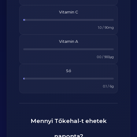
Vitamin C
1.0
/
90
mg
Vitamin A
0.0
/
900
μg
Só
0.1
/
6
g
Mennyi
Tőkehal
-t ehetek
naponta?