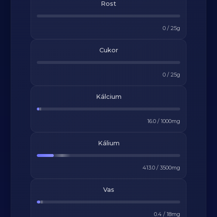
Rost
0
/
25
g
Cukor
0
/
25
g
Kálcium
16.0
/
1000
mg
Kálium
413.0
/
3500
mg
Vas
0.4
/
18
mg