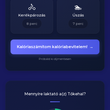
🚴
🏊
Kerékpározás
Úszás
8
perc
7
perc
Kalóriaszámítom kalóriabevitelem!
→
Próbáld ki díjmentesen
Mennyire laktató a(z)
Tőkehal
?