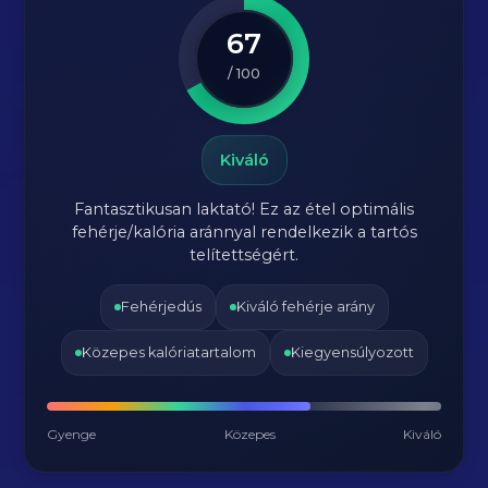
67
/ 100
Kiváló
Fantasztikusan laktató! Ez az étel optimális
fehérje/kalória aránnyal rendelkezik a tartós
telítettségért.
Fehérjedús
Kiváló fehérje arány
Közepes kalóriatartalom
Kiegyensúlyozott
Gyenge
Közepes
Kiváló