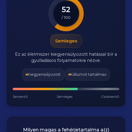
52
/ 100
Semleges
Ez az élelmiszer kiegyensúlyozott hatással bír a
gyulladásos folyamatokra nézve.
Kiegyensúlyozott
Káliumot tartalmaz
Serkentő
Semleges
Csökkentő
Milyen magas a fehérjetartalma a(z)