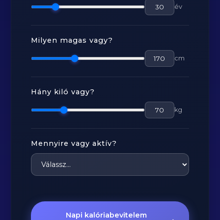
év
Milyen magas vagy?
cm
Hány kiló vagy?
kg
Mennyire vagy aktív?
Napi kalóriabevitelem