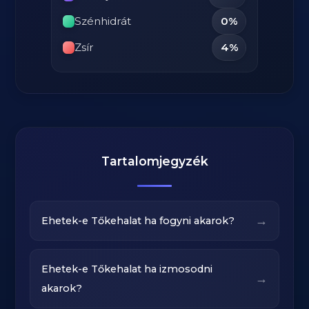
Szénhidrát
0%
Zsír
4%
Tartalomjegyzék
→
Ehetek-e Tőkehalat ha fogyni akarok?
Ehetek-e Tőkehalat ha izmosodni
→
akarok?