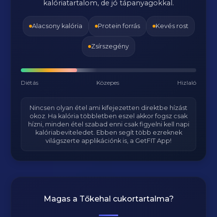
kalóriatartalom, de jó tápanyagokkal.
Alacsony kalória
Protein forrás
Kevés rost
Zsírszegény
Diétás
Közepes
Hizlaló
Nincsen olyan étel ami kifejezetten direktbe hízást
okoz. Ha kalória többletben eszel akkor fogsz csak
hízni, minden étel szabad enni csak figyelni kell napi
kalóriabeviteledet. Ebben segít több ezreknek
világszerte applikációnk is, a GetFIT App!
Magas a
Tőkehal
cukortartalma?