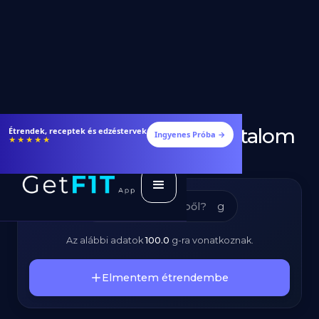
Tőkehal - Kalóriatartalom
Étrendek, receptek és edzéstervek
Ingyenes Próba →
★★★★★
és Tápanyagok
g
Az alábbi adatok
100.0
g
-ra vonatkoznak.
Elmentem étrendembe