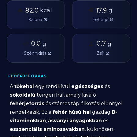
🔥
🥩
82.0
17.9
kcal
g
Kalória
Fehérje
🥔
0.0
🫒
0.7
g
g
Szénhidrát
Zsír
FEHÉRJEFORRÁS
A
tőkehal
egy rendkívül
egészséges
és
sokoldalú
tengeri hal, amely kiváló
fehérjeforrás
és számos táplálkozási előnnyel
rendelkezik. Ez a
fehér húsú hal
gazdag
B-
vitaminokban
,
ásványi anyagokban
és
esszenciális aminosavakban
, különösen