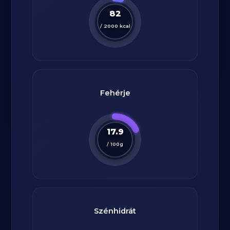
82
/
2000
kcal
Fehérje
17.9
/
100
g
Szénhidrát