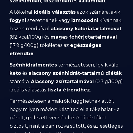
szeleumban
,
foszforban
és
káliumban
.
A tőkehal
ideális választás
azok számára, akik
fogyni
szeretnének vagy
izmosodni
kívánnak,
hiszen rendkívül
alacsony kalóriatartalmával
(82 kcal/100g) és
magas fehérjetartalmával
(17.9 g/100g) tökéletes az
egészséges
étrendbe
.
Szénhidrátmentes
természetesen, így kiváló
keto
és
alacsony szénhidrát-tartalmú diéták
számára.
Alacsony zsírtartalmával
(0.7 g/100g)
ideális választás
tiszta étrendhez
.
Természetesen a makrók függhetnek attól,
hogy milyen módon készíted el a tőkehalat - a
párolt, grillezett verzió eltérő tápértéket
biztosít, mint a panírozva sütött, és az esetleges