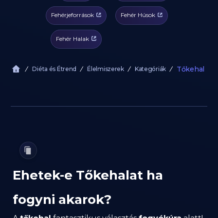
Fehérjeforrások
Fehér Húsok
Fehér Halak
Tőkehal
Diéta és Étrend
Élelmiszerek
Kategóriák
Ehetek-e Tőkehalat ha
fogyni akarok?