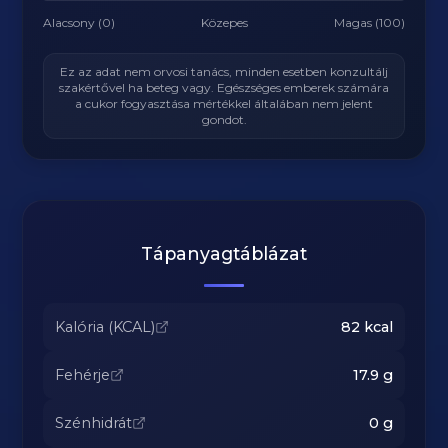
Alacsony (0)
Közepes
Magas (100)
Ez az adat nem orvosi tanács, minden esetben konzultálj
szakértővel ha beteg vagy. Egészséges emberek számára
a cukor fogyasztása mértékkel általában nem jelent
gondot.
Tápanyagtáblázat
Kalória (KCAL)
82
kcal
Fehérje
17.9
g
Szénhidrát
0
g