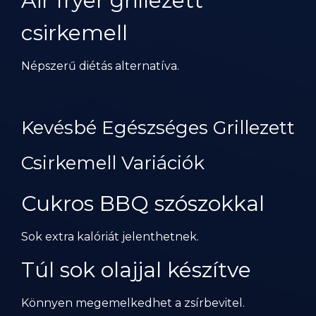
Air fryer grillezett
csirkemell
Népszerű diétás alternatíva.
Kevésbé Egészséges Grillezett
Csirkemell Variációk
Cukros BBQ szószokkal
Sok extra kalóriát jelenthetnek.
Túl sok olajjal készítve
Könnyen megemelkedhet a zsírbevitel.