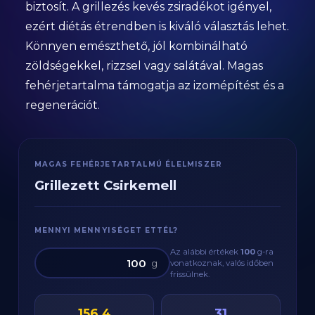
biztosít. A grillezés kevés zsiradékot igényel,
ezért diétás étrendben is kiváló választás lehet.
Könnyen emészthető, jól kombinálható
zöldségekkel, rizzsel vagy salátával. Magas
fehérjetartalma támogatja az izomépítést és a
regenerációt.
MAGAS FEHÉRJETARTALMÚ ÉLELMISZER
Grillezett Csirkemell
MENNYI MENNYISÉGET ETTÉL?
Az alábbi értékek
100
g
-ra
g
vonatkoznak, valós időben
frissülnek.
156.4
31