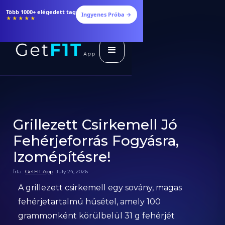
Több 1000+ elégedett tag
Ingyenes Próba →
★★★★★
Grillezett Csirkemell Jó
Fehérjeforrás Fogyásra,
Izomépítésre!
Írta:
GetFIT App
July 24, 2026
A grillezett csirkemell egy sovány, magas
fehérjetartalmú húsétel, amely 100
grammonként körülbelül 31 g fehérjét