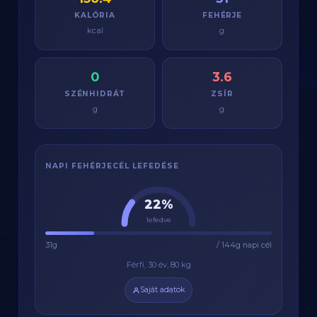
KALÓRIA
FEHÉRJE
kcal
g
0
3.6
SZÉNHIDRÁT
ZSÍR
g
g
NAPI FEHÉRJECÉL LEFEDÉSE
22%
lefedve
31g
/ 144g napi cél
Férfi, 30 év, 80 kg
Saját adatok