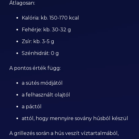
Átlagosan:
Kalória: kb. 150-170 kcal
Fehérje: kb. 30-32 g
Zsír: kb. 3-5 g
Szénhidrát: 0 g
A pontos érték függ:
a sütés módjától
a felhasznált olajtól
a páctól
attól, hogy mennyire sovány húsból készül
A grillezés során a hús veszít víztartalmából,