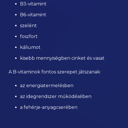
B3-vitamint
B6-vitamint
szelént
foszfort
káliumot
kisebb mennyiségben cinket és vasat
A B-vitaminok fontos szerepet játszanak:
az energiatermelésben
az idegrendszer működésében
a fehérje-anyagcserében