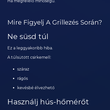
Ha megfelelő minőségű.
Mire Figyelj A Grillezés Során?
Ne süsd túl
Ez a leggyakoribb hiba.
A túlsütött csirkemell:
száraz
rágós
kevésbé élvezhető
Használj hús-hőmérőt