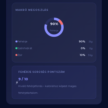
MAKRÓ MEGOSZLÁS
90%
Fehérje
Fehérje
90%
31g
Szénhidrát
0%
0g
Zsír
10%
3.6g
FEHÉRJE SŰRŰSÉG PONTSZÁM
9 / 10
⚡
Kiváló fehérjeforrás – kalóriához képest magas
fehérjetartalom.