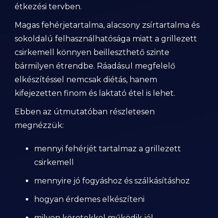
étkezési tervben.
Magas fehérjetartalma, alacsony zsírtartalma és
sokoldalú felhasználhatósága miatt a grillezett
csirkemell könnyen beilleszthető szinte
bármilyen étrendbe. Ráadásul megfelelő
elkészítéssel nemcsak diétás, hanem
kifejezetten finom és laktató étel is lehet.
Ebben az útmutatóban részletesen
megnézzük:
mennyi fehérjét tartalmaz a grillezett
csirkemell
mennyire jó fogyáshoz és szálkásításhoz
hogyan érdemes elkészíteni
milyen köretekkel működik jól