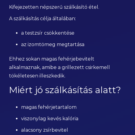
Kifejezetten népszerű szálkásító étel.
A szálkásítás célja általában:
a testzsír csökkentése
az izomtömeg megtartása
Ehhez sokan magas fehérjebevitelt
alkalmaznak, amibe a grillezett csirkemell
tökéletesen illeszkedik.
Miért jó szálkásítás alatt?
magas fehérjetartalom
viszonylag kevés kalória
alacsony zsírbevitel