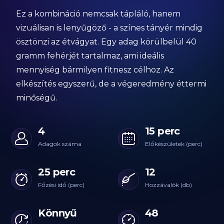
Ez a kombináció nemcsak tápláló, hanem
vizuálisan is lenyűgöző - a színes tányér mindig
ösztönzi az étvágyat. Egy adag körülbelül 40
gramm fehérjét tartalmaz, ami ideális
mennyiség bármilyen fitnesz célhoz. Az
elkészítés egyszerű, de a végeredmény éttermi
minőségű.
4
15 perc
Adagok száma
Előkészületek (perc)
25 perc
12
Főzési idő (perc)
Hozzávalók (db)
Könnyű
48