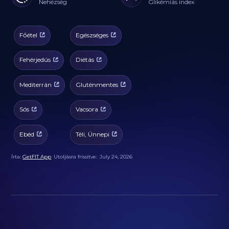
Nehézség
Glikémiás index
Főétel
Egészséges
Fehérjedús
Diétás
Mediterrán
Gluténmentes
Sós
Vacsora
Ebéd
Téli, Ünnepi
Írta:
GetFIT App
Utoljásra frissítve:
July 24, 2026