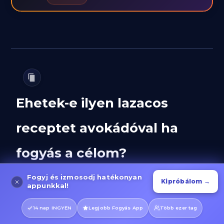
Ehetek-e ilyen lazacos
receptet avokádóval ha
fogyás a célom?
Természetesen eheted ezt a receptet
Fogyj és izmosodj hatékonyan
Kipróbálom →
fogyókúra során! Ez az étel kifejezetten
appunkkal!
támogatja a fogyást több okból is. A lazac
14 nap INGYEN
Legjobb Fogyás App
Több ezer tag
magas fehérjetartalma (15.8g/100g) segít