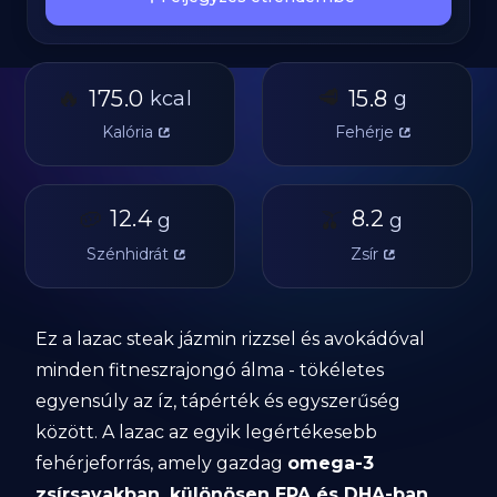
🔥
🥩
175.0
15.8
kcal
g
Kalória
Fehérje
🥔
12.4
🫒
8.2
g
g
Szénhidrát
Zsír
Ez a lazac steak jázmin rizzsel és avokádóval
minden fitneszrajongó álma - tökéletes
egyensúly az íz, tápérték és egyszerűség
között. A lazac az egyik legértékesebb
fehérjeforrás, amely gazdag
omega-3
zsírsavakban, különösen EPA és DHA-ban.