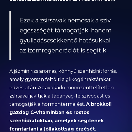
Ezek a zsírsavak nemcsak a szív
egészségét támogatják, hanem
gyulladáscsökkentő hatásukkal
az izomregenerációt is segítik.
A jázmin rizs aromás, könnyű szénhidrátforrás,
amely gyorsan feltölti a glikogénraktárakat
edzés után. Az avokádó monozenttelítetlen
zsírsavai javítják a tápanyag-felszívódást és
támogatják a hormontermelést.
A brokkoli
gazdag C-vitaminban és rostos
szénhidrátokban, amelyek segítenek
fenntartani a jóllakottság érzését.