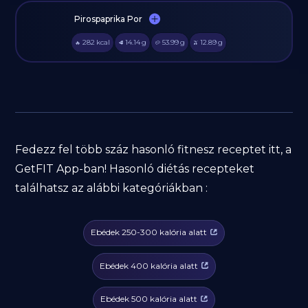
Pirospaprika Por
282
kcal
14.14
g
53.99
g
12.89
g
🔥
🥩
🥔
🫒
Fedezz fel több száz hasonló fitnesz receptet itt, a
GetFIT App-ban! Hasonló diétás recepteket
találhatsz az alábbi kategóriákban :
Ebédek 250-300 kalória alatt
Ebédek 400 kalória alatt
Ebédek 500 kalória alatt