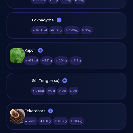
Fokhagyma
149
kcal
6.36
g
33.06
g
0.5
g
🔥
🥩
🥔
🫒
Kapor
43
kcal
3.51
g
7.04
g
1.12
g
🔥
🥩
🥔
🫒
Só (Tengeri só)
0
kcal
0
g
0
g
0
g
🔥
🥩
🥔
🫒
Feketebors
3
kcal
0.11
g
0.64
g
0.06
g
🔥
🥩
🥔
🫒