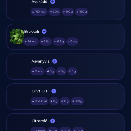
Avokádó
160
kcal
2.0
g
9.0
g
15.0
g
🔥
🥩
🥔
🫒
Brokkoli
34
kcal
2.8
g
6.6
g
0.4
g
🔥
🥩
🥔
🫒
Ásványvíz
0
kcal
0
g
0
g
0
g
🔥
🥩
🥔
🫒
Oliva Olaj
884
kcal
0
g
0
g
100
g
🔥
🥩
🥔
🫒
Citromlé
29
kcal
1.1
g
9.3
g
0.3
g
🔥
🥩
🥔
🫒