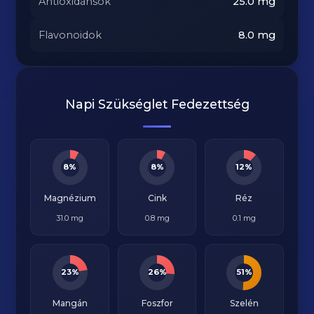
Antioxidánsok
25.0
mg
Flavonoidok
8.0
mg
Napi Szükséglet Fedezettség
8%
8%
12%
Magnézium
Cink
Réz
31.0 mg
0.8 mg
0.1 mg
23%
26%
51%
Mangán
Foszfor
Szelén