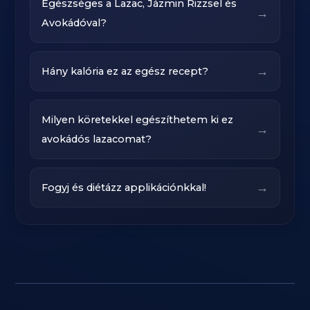
Egészséges a Lazac, Jázmin Rizzsel és
→
Avokádóval?
→
Hány kalória ez az egész recept?
Milyen köretekkel egészíthetem ki ez
→
avokádós lazacomat?
→
Fogyj és diétázz applikációnkkal!