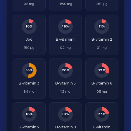
0.5 mg
185.0 mg
28.0 µg
10%
16%
11%
Jód
B-vitamin 1
B-vitamin 2
15.0 µg
0.2 mg
0.1 mg
53%
20%
32%
B-vitamin 3
B-vitamin 5
B-vitamin 6
8.4 mg
1.2 mg
0.5 mg
16%
19%
23%
B-vitamin 7
B-vitamin 9
E-vitamin