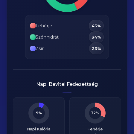
Fehérje
43%
Szénhidrát
34%
Zsír
23%
Napi Bevitel Fedezettség
9%
32%
Napi Kalória
Fehérje