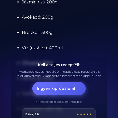
Jázmin rizs: 200g
Avokádó: 200g
Brokkoli: 300g
Víz (rizshez): 400ml
Olívaolaj: 25ml
Kell a teljes recept?💙
Megkapod ezt és még 300+ másik diétás receptünk is
kalóriakövetéssel, világszerte elismert étrend appunkban!
Citrom lé: 30ml
Ingyen kipróbálom!
→
Fokhagyma: 12g
*Nincs kötelezettség, csak fejlődés*
Friss kapor (dill): 8g
Balázs, 38
★★★★★