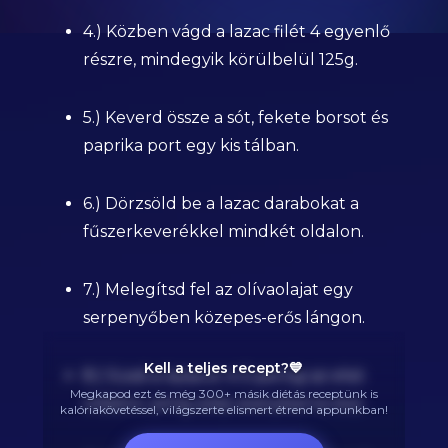
4.) Közben vágd a lazac filét 4 egyenlő
részre, mindegyik körülbelül 125g.
5.) Keverd össze a sót, fekete borsot és
paprika port egy kis tálban.
6.) Dörzsöld be a lazac darabokat a
fűszerkeverékkel mindkét oldalon.
7.) Melegítsd fel az olívaolajat egy
serpenyőben közepes-erős lángon.
Kell a teljes recept?💙
8.) Süsd a lazacot 4-5 percig az első
Megkapod ezt és még 300+ másik diétás receptünk is
oldalon, amíg szép aranybarna lesz.
kalóriakövetéssel, világszerte elismert étrend appunkban!