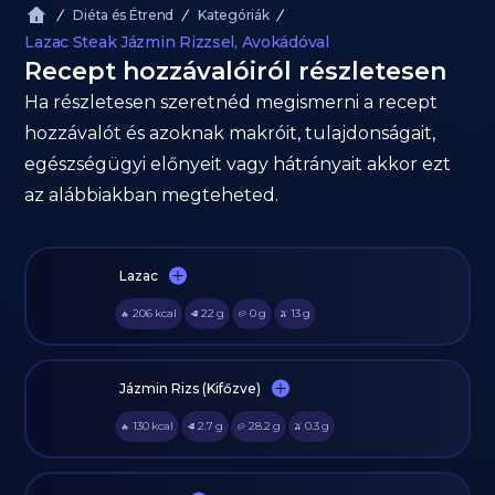
Diéta és Étrend
Kategóriák
Lazac Steak Jázmin Rizzsel, Avokádóval
Recept hozzávalóiról részletesen
Ha részletesen szeretnéd megismerni a recept
hozzávalót és azoknak makróit, tulajdonságait,
egészségügyi előnyeit vagy hátrányait akkor ezt
az alábbiakban megteheted.
Lazac
206
kcal
22
g
0
g
13
g
🔥
🥩
🥔
🫒
Jázmin Rizs (Kifőzve)
130
kcal
2.7
g
28.2
g
0.3
g
🔥
🥩
🥔
🫒