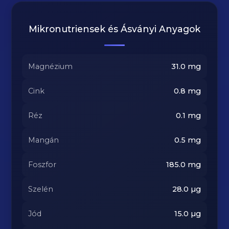
Mikronutriensek és Ásványi Anyagok
Magnézium
31.0
mg
Cink
0.8
mg
Réz
0.1
mg
Mangán
0.5
mg
Foszfor
185.0
mg
Szelén
28.0
µg
Jód
15.0
µg