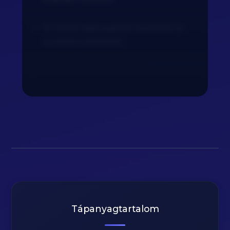
15.) Mellé add a gőzölt brokkolit és
avokádó szeleteket.
Tápanyagtartalom