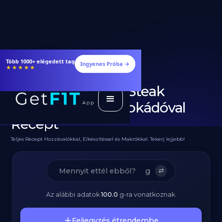
Étrendek, receptek és edzéstervek
Ingyenes Próba →
★★★★★
Fehérjedús Lazac Steak
Jázmin Rizzsel, Avokádóval
Recept
Teljes Recept Hozzávalókkal, Elkészítéssel és Makrókkal. Tekerj lejjebb!
g
⇄
Az alábbi adatok
100.0
g
-ra vonatkoznak.
Feljegyzés étrendembe