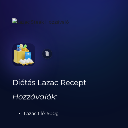
Diétás Lazac Recept
Hozzávalók:
Lazac filé: 500g