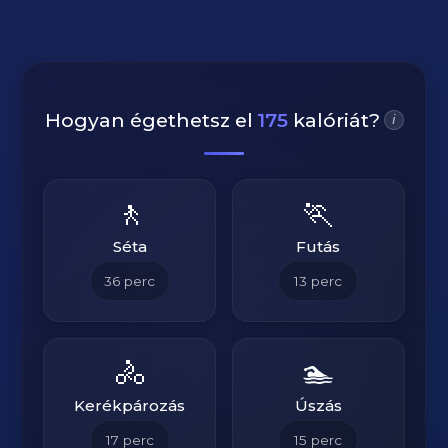
Hogyan égethetsz el
175
kalóriát?
i
🚶
🏃
Séta
Futás
36
perc
13
perc
🚴
🏊
Kerékpározás
Úszás
17
perc
15
perc