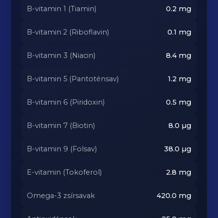
B-vitamin 1 (Tiamin)
0.2
mg
B-vitamin 2 (Riboflavin)
0.1
mg
B-vitamin 3 (Niacin)
8.4
mg
B-vitamin 5 (Pantoténsav)
1.2
mg
B-vitamin 6 (Piridoxin)
0.5
mg
B-vitamin 7 (Biotin)
8.0
µg
B-vitamin 9 (Folsav)
38.0
µg
E-vitamin (Tokoferol)
2.8
mg
Omega-3 zsírsavak
420.0
mg