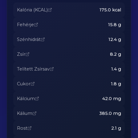
Kalória (KCAL)
175.0
kcal
Fehérje
15.8
g
Szénhidrát
12.4
g
Zsír
8.2
g
Telített Zsírsav
1.4
g
Cukor
1.8
g
Kálcium
42.0
mg
Kálium
385.0
mg
Rost
2.1
g