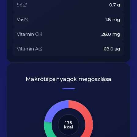
Só
0.7
g
Vas
1.8
mg
Vitamin C
28.0
mg
Vitamin A
68.0
μg
Makrótápanyagok megoszlása
175
kcal