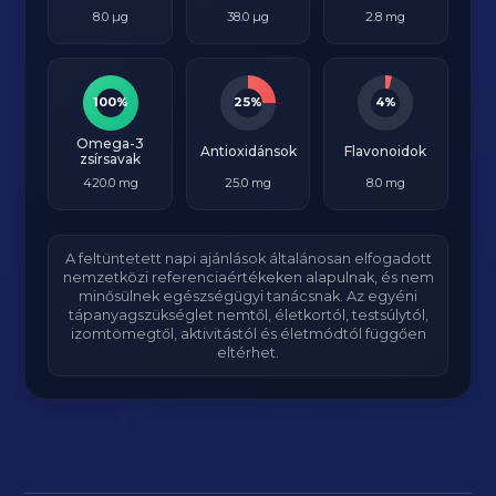
8.0 µg
38.0 µg
2.8 mg
100%
25%
4%
Omega-3
Antioxidánsok
Flavonoidok
zsírsavak
420.0 mg
25.0 mg
8.0 mg
A feltüntetett napi ajánlások általánosan elfogadott
nemzetközi referenciaértékeken alapulnak, és nem
minősülnek egészségügyi tanácsnak. Az egyéni
tápanyagszükséglet nemtől, életkortól, testsúlytól,
izomtömegtől, aktivitástól és életmódtól függően
eltérhet.