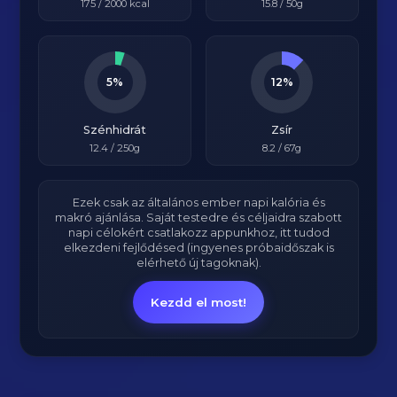
175
/
2000
kcal
15.8
/ 50g
5%
12%
Szénhidrát
Zsír
12.4
/ 250g
8.2
/ 67g
Ezek csak az általános ember napi kalória és
makró ajánlása. Saját testedre és céljaidra szabott
napi célokért csatlakozz appunkhoz, itt tudod
elkezdeni fejlődésed (ingyenes próbaidőszak is
elérhető új tagoknak).
Kezdd el most!