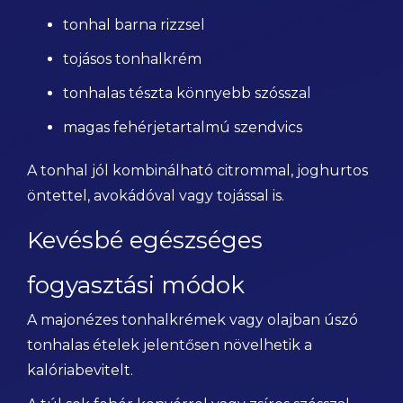
tonhal barna rizzsel
tojásos tonhalkrém
tonhalas tészta könnyebb szósszal
magas fehérjetartalmú szendvics
A tonhal jól kombinálható citrommal, joghurtos
öntettel, avokádóval vagy tojással is.
Kevésbé egészséges
fogyasztási módok
A majonézes tonhalkrémek vagy olajban úszó
tonhalas ételek jelentősen növelhetik a
kalóriabevitelt.