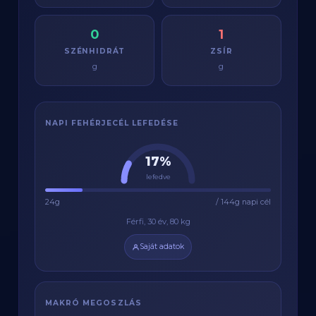
0
1
SZÉNHIDRÁT
ZSÍR
g
g
NAPI FEHÉRJECÉL LEFEDÉSE
17%
lefedve
24g
/ 144g napi cél
Férfi, 30 év, 80 kg
Saját adatok
MAKRÓ MEGOSZLÁS