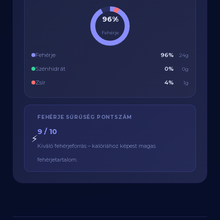
96%
Fehérje
Fehérje
96%
24g
Szénhidrát
0%
0g
Zsír
4%
1g
FEHÉRJE SŰRŰSÉG PONTSZÁM
9 / 10
⚡
Kiváló fehérjeforrás – kalóriához képest magas
fehérjetartalom.