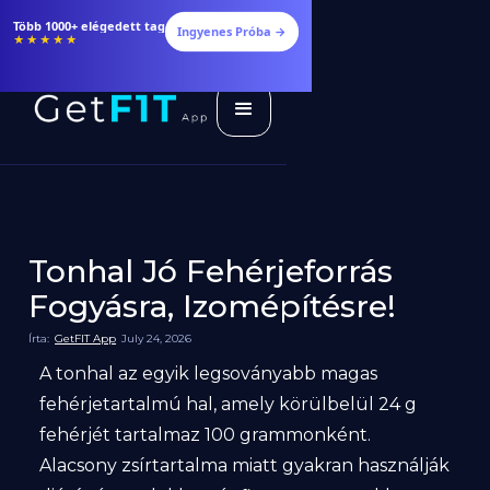
Több 1000+ elégedett tag
Ingyenes Próba →
★★★★★
Tonhal Jó Fehérjeforrás
Fogyásra, Izomépítésre!
Írta:
GetFIT App
July 24, 2026
A tonhal az egyik legsoványabb magas
fehérjetartalmú hal, amely körülbelül 24 g
fehérjét tartalmaz 100 grammonként.
Alacsony zsírtartalma miatt gyakran használják