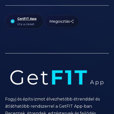
GetFIT App
Megosztás
írta a cikket.
Fogyj és építs izmot élvezhetőbb étrenddel és
átláthatóbb rendszerrel a GetFIT App-ban.
Receptek, étrendek, edzéstervek és fejlődés