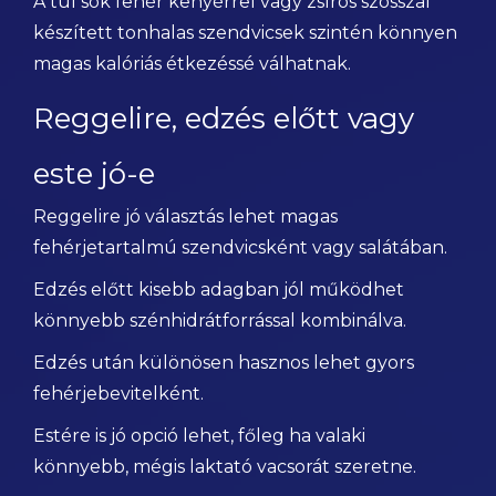
A túl sok fehér kenyérrel vagy zsíros szósszal
készített tonhalas szendvicsek szintén könnyen
magas kalóriás étkezéssé válhatnak.
Reggelire, edzés előtt vagy
este jó-e
Reggelire jó választás lehet magas
fehérjetartalmú szendvicsként vagy salátában.
Edzés előtt kisebb adagban jól működhet
könnyebb szénhidrátforrással kombinálva.
Edzés után különösen hasznos lehet gyors
fehérjebevitelként.
Estére is jó opció lehet, főleg ha valaki
könnyebb, mégis laktató vacsorát szeretne.