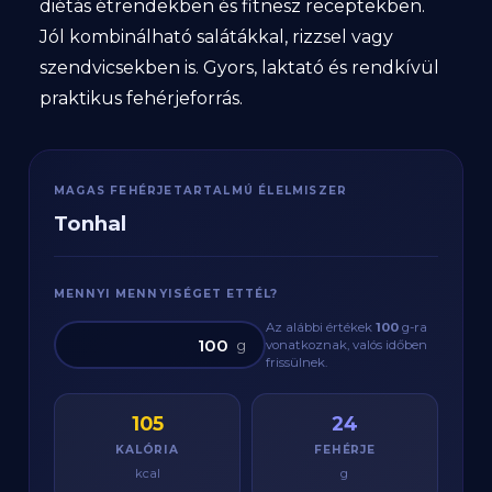
diétás étrendekben és fitnesz receptekben.
Jól kombinálható salátákkal, rizzsel vagy
szendvicsekben is. Gyors, laktató és rendkívül
praktikus fehérjeforrás.
MAGAS FEHÉRJETARTALMÚ ÉLELMISZER
Tonhal
MENNYI MENNYISÉGET ETTÉL?
Az alábbi értékek
100
g
-ra
g
vonatkoznak, valós időben
frissülnek.
105
24
KALÓRIA
FEHÉRJE
kcal
g