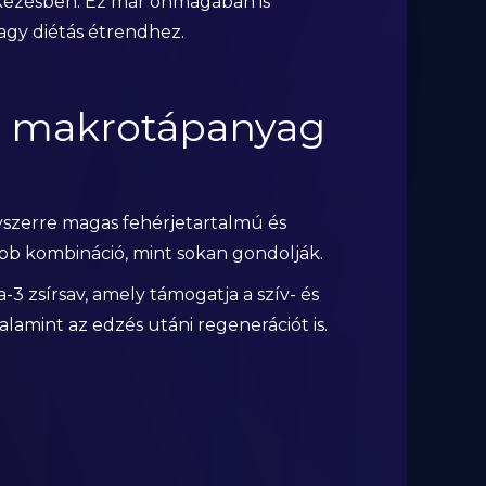
tkezésben. Ez már önmagában is
agy diétás étrendhez.
és makrotápanyag
yszerre magas fehérjetartalmú és
ább kombináció, mint sokan gondolják.
-3 zsírsav, amely támogatja a szív- és
lamint az edzés utáni regenerációt is.