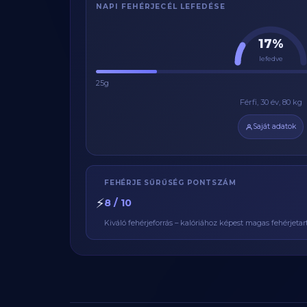
NAPI FEHÉRJECÉL LEFEDÉSE
17%
lefedve
25g
Férfi, 30 év, 80 kg
Saját adatok
FEHÉRJE SŰRŰSÉG PONTSZÁM
⚡
8 / 10
Kiváló fehérjeforrás – kalóriához képest magas fehérjetar