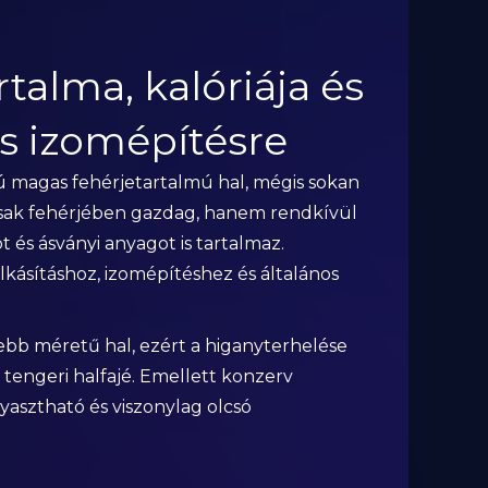
rtalma, kalóriája és
és izomépítésre
yú magas fehérjetartalmú hal, mégis sokan
csak fehérjében gazdag, hanem rendkívül
t és ásványi anyagot is tartalmaz.
lkásításhoz, izomépítéshez és általános
sebb méretű hal, ezért a higanyterhelése
tengeri halfajé. Emellett konzerv
yasztható és viszonylag olcsó