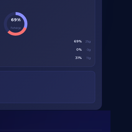
69%
Fehérje
69%
25g
0%
0g
31%
11g