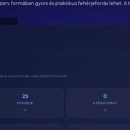
v formában gyors és praktikus fehérjeforrás lehet. A tel
g
-ra vonatkoznak, valós időben frissülnek.
25
0
FEHÉRJE
SZÉNHIDRÁT
g
g