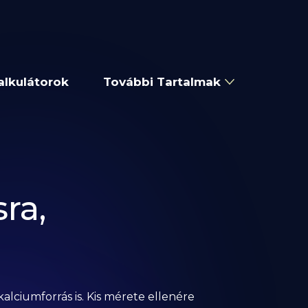
alkulátorok
További Tartalmak
ra,
lciumforrás is. Kis mérete ellenére