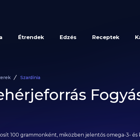
a
Étrendek
Edzés
Receptek
K
zerek
Szardínia
ehérjeforrás Fogyás
ztosít 100 grammonként, miközben jelentős omega-3- és ka