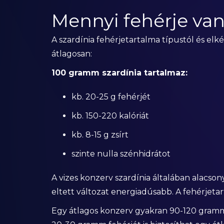
Mennyi fehérje van
A szardínia fehérjetartalma típustól és elk
átlagosan:
100 gramm szardínia tartalmaz:
kb. 20-25 g fehérjét
kb. 150-220 kalóriát
kb. 8-15 g zsírt
szinte nulla szénhidrátot
A vizes konzerv szardínia általában alacson
eltett változat energiadúsabb. A fehérjet
Egy átlagos konzerv gyakran 90-120 gramm 