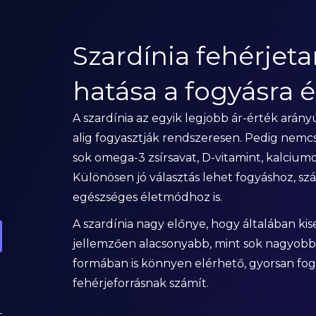
Szardínia fehérjeta
hatása a fogyásra 
A szardínia az egyik legjobb ár-érték arán
alig fogyasztják rendszeresen. Pedig nem
sok omega-3 zsírsavat, D-vitamint, kalciumo
Különösen jó választás lehet fogyáshoz, szá
egészséges életmódhoz is.
A szardínia nagy előnye, hogy általában ki
jellemzően alacsonyabb, mint sok nagyobb 
formában is könnyen elérhető, gyorsan fog
fehérjeforrásnak számít.