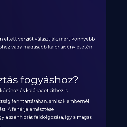
en eltett verziót választják, mert könnyebb
léshez vagy magasabb kalóriaigény esetén
sztás fogyáshoz?
kúrához és kalóriadeficithez is.
ottság fenntartásában, ami sok embernél
vést. A fehérje emésztése
gy a szénhidrát feldolgozása, így a magas
.