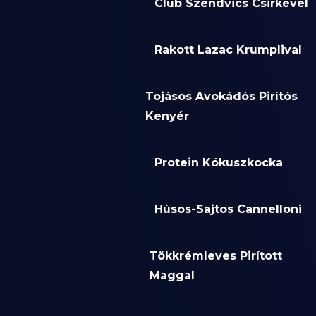
Club Szendvics Csirkével
Rakott Lazac Krumplival
Tojásos Avokádós Pirítós
Kenyér
Protein Kókuszkocka
Húsos-Sajtos Cannelloni
Tökkrémleves Pirított
Maggal