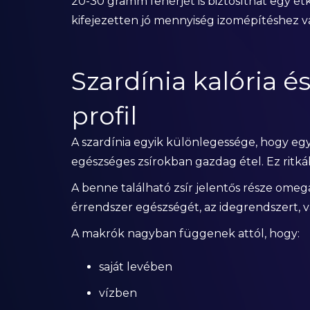
20-30 gramm fehérjét is biztosíthat egy é
kifejezetten jó mennyiség izomépítéshez v
Szardínia kalória 
profil
A szardínia egyik különlegessége, hogy eg
egészséges zsírokban gazdag étel. Ez ritk
A benne található zsír jelentős része omega
érrendszer egészségét, az idegrendszert, va
A makrók nagyban függenek attól, hogy:
saját levében
vízben