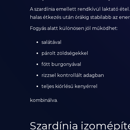
A szardínia emellett rendkívül laktató étel
halas étkezés után órákig stabilabb az ener
Fogyás alatt különösen jól működhet:
salátával
párolt zöldségekkel
főtt burgonyával
rizzsel kontrollált adagban
teljes kiőrlésű kenyérrel
kombinálva.
Szardínia izomépít