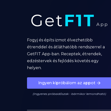
Fogyj és építs izmot élvezhetőbb
étrenddel és átláthatóbb rendszerrel a
GetFIT App-ban. Receptek, étrendek,
edzéstervek és fejlődés követés egy
helyen.
Ingyen kipróbálom az appot
(Ingyenes próbaidőszak - bármikor lemondható)