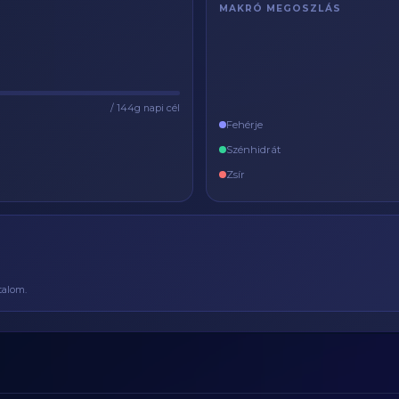
MAKRÓ MEGOSZLÁS
/ 144g napi cél
Fehérje
Szénhidrát
Zsír
talom.