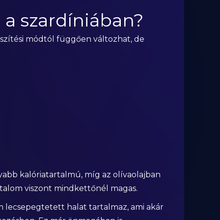
 a szardíniában?
észítési módtól függően változhat, de
yabb kalóriatartalmú, míg az olívaolajban
artalom viszont mindkettőnél magas.
lecsepegtetett halat tartalmaz, ami akár