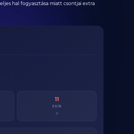
jes hal fogyasztása miatt csontjai extra
11
ZSÍR
g