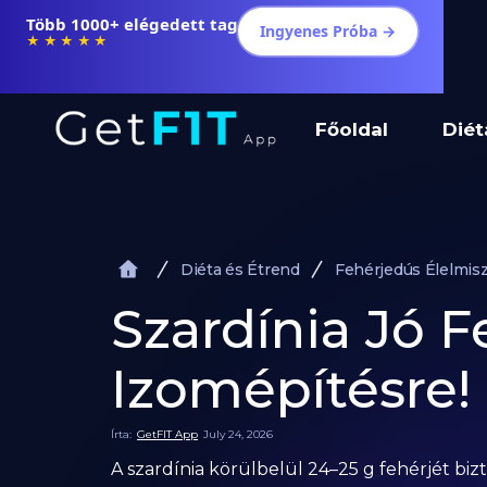
Több 1000+ elégedett tag
Ingyenes Próba →
★★★★★
Főoldal
Diét
Diéta és Étrend
Fehérjedús Élelmis
Szardínia Jó F
Izomépítésre!
Írta:
GetFIT App
July 24, 2026
A szardínia körülbelül 24–25 g fehérjét bi