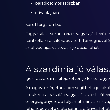
paradicsomos szószban
olívaolajban
kerül forgalomba.
Fogyás alatt sokan a vizes vagy saját levéb
kontrollálni a kalóriabevitelt. Tömegnöve
az olívaolajos változat is jó opció lehet.
A szardínia jó vála
Igen, a szardínia kifejezetten jó lehet fogyó
A magas fehérjetartalom segíthet a jóllak
csökkenti a nassolási vágyat és az esti túle
energiaigényesebb folyamat, mint a zsír va
fehérjebevitel a diéta során is előnyös lehet