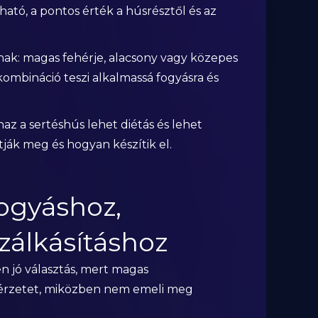
ató, a pontos érték a húsrésztől és az
ak: magas fehérje, alacsony vagy közepes
a kombináció teszi alkalmassá fogyásra és
az a sertéshús lehet diétás és lehet
ítják meg és hogyan készítik el.
ogyáshoz,
zálkásításhoz
en jó választás, mert magas
égérzetet, miközben nem emeli meg