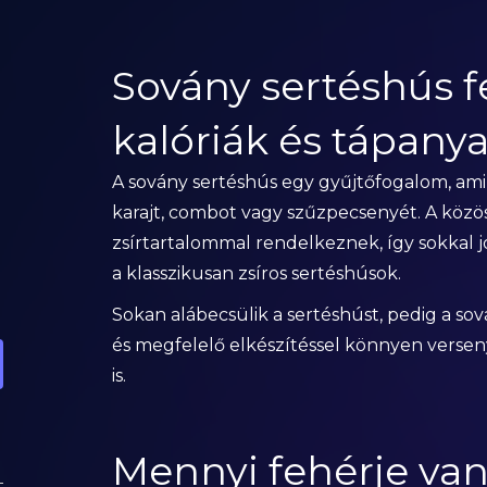
Sovány sertéshús f
kalóriák és tápanya
A sovány sertéshús egy gyűjtőfogalom, ami t
karajt, combot vagy szűzpecsenyét. A köz
zsírtartalommal rendelkeznek, így sokkal 
a klasszikusan zsíros sertéshúsok.
Sokan alábecsülik a sertéshúst, pedig a sov
és megfelelő elkészítéssel könnyen versen
is.
Mennyi fehérje van