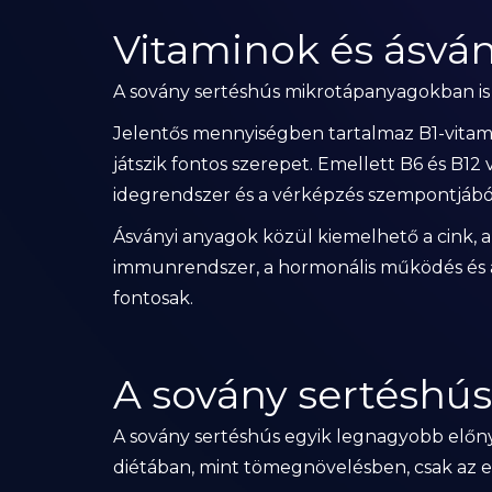
Vitaminok és ásvá
A sovány sertéshús mikrotápanyagokban is 
Jelentős mennyiségben tartalmaz B1-vitam
játszik fontos szerepet. Emellett B6 és B12
idegrendszer és a vérképzés szempontjábó
Ásványi anyagok közül kiemelhető a cink, a 
immunrendszer, a hormonális működés és 
fontosak.
A sovány sertéshús
A sovány sertéshús egyik legnagyobb előn
diétában, mint tömegnövelésben, csak az elk