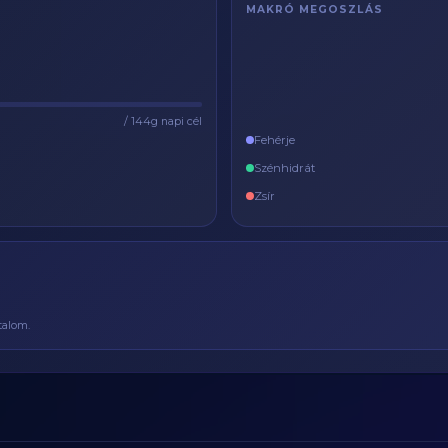
MAKRÓ MEGOSZLÁS
/ 144g napi cél
Fehérje
Szénhidrát
Zsír
talom.