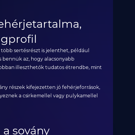
ehérjetartalma,
gprofil
öbb sertésrészt is jelenthet, például
ös bennük az, hogy alacsonyabb
jobban illeszthetők tudatos étrendbe, mint
ány részek kifejezetten jó fehérjeforrások,
yeznek a csirkemellel vagy pulykamellel
 a sovány