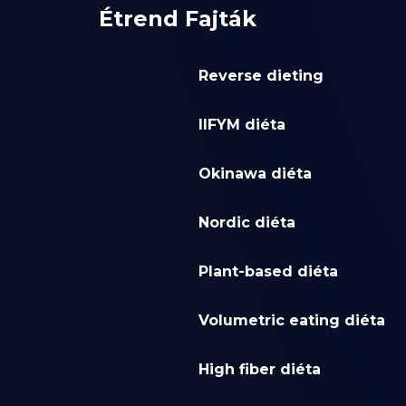
Étrend Fajták
Reverse dieting
IIFYM diéta
Okinawa diéta
Nordic diéta
Plant-based diéta
Volumetric eating diéta
High fiber diéta