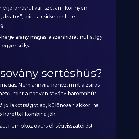
hérjeforrásról van szó, ami könnyen
divatos”, mint a csirkemell, de
g.
hérje arány magas, a szénhidrát nulla, így
k egyensúlya.
 sovány sertéshús?
magas. Nem annyira nehéz, mint a zsíros
hető, mint a nagyon sovány baromfihús.
ó jóllakottságot ad, különösen akkor, ha
 körettel kombinálják.
” ad, nem okoz gyors éhségvisszatérést.