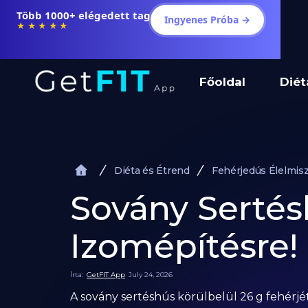
Több 1000+ elégedett tag
Ingyenes Próba →
★★★★★
Főoldal
Diét
Diéta és Étrend
Fehérjedús Élelmis
Sovány Sertés
Izomépítésre!
Írta:
GetFIT App
July 24, 2026
A sovány sertéshús körülbelül 26 g fehér