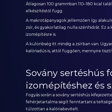
Átlagosan 100 grammban 110–180 kcal találh
elkészítéstől függ.
A makrotápanyagok jellemzően így alakuln
zsír, és gyakorlatilag nulla szénhidrát. Ez 
izomépítésre is.
A különbség itt mindig a zsírban van. Ugyan
kalóriadús is, attól függően, mennyire tiszt
Sovány sertéshús f
izomépítéshez és s
Fogyás során a sovány sertéshús kifejezett
fehérjetartalma segít fenntartani a telts
túlzottan a kalóriabevitelt.