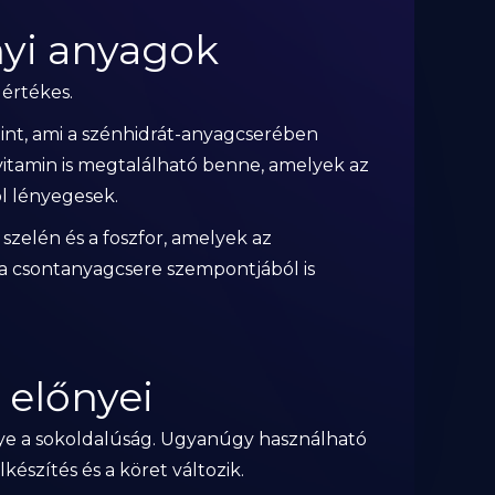
nyi anyagok
értékes.
int, ami a szénhidrát-anyagcserében
 vitamin is megtalálható benne, amelyek az
l lényegesek.
szelén és a foszfor, amelyek az
a csontanyagcsere szempontjából is
 előnyei
ye a sokoldalúság. Ugyanúgy használható
észítés és a köret változik.