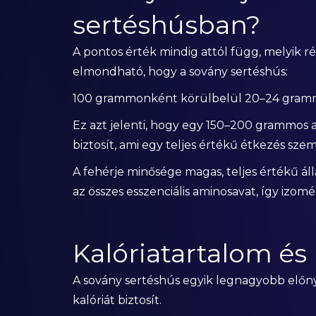
sertéshúsban?
A pontos érték mindig attól függ, melyik r
elmondható, hogy a sovány sertéshús:
100 grammonként körülbelül 20–24 gramm 
Ez azt jelenti, hogy egy 150–200 grammos
biztosít, ami egy teljes értékű étkezés sz
A fehérje minősége magas, teljes értékű áll
az összes esszenciális aminosavat, így izomé
Kalóriatartalom é
A sovány sertéshús egyik legnagyobb előnye
kalóriát biztosít.