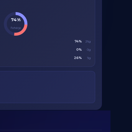
74%
Fehérje
74%
26g
0%
0g
26%
9g