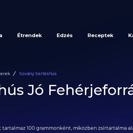
a
Étrendek
Edzés
Receptek
K
zerek
Sovány Sertéshús
hús Jó Fehérjeforrá
jét tartalmaz 100 grammonként, miközben zsírtartalma 