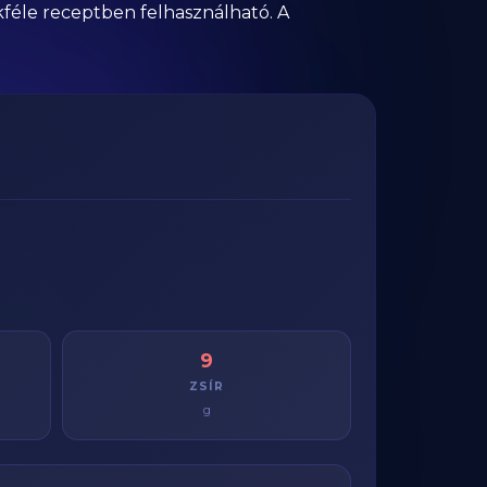
kféle receptben felhasználható. A
9
ZSÍR
g