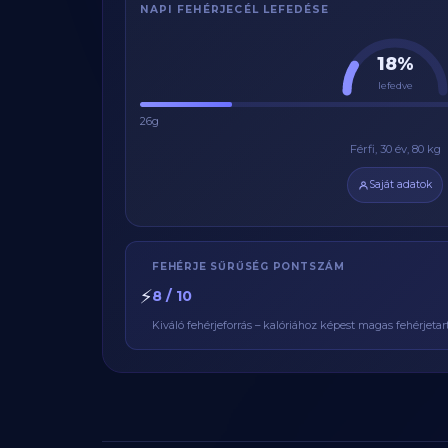
NAPI FEHÉRJECÉL LEFEDÉSE
18%
lefedve
26g
Férfi, 30 év, 80 kg
Saját adatok
FEHÉRJE SŰRŰSÉG PONTSZÁM
⚡
8 / 10
Kiváló fehérjeforrás – kalóriához képest magas fehérjetar