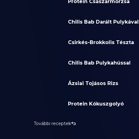
Protein Császármorzsa
Chilis Bab Darált Pulykával
Csirkés-Brokkolis Tészta
Chilis Bab Pulykahússal
Ázsiai Tojásos Rizs
Protein Kókuszgolyó
További receptek