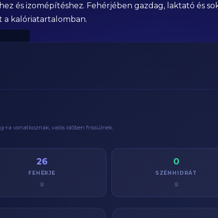
hez és izomépítéshez. Fehérjében gazdag, laktató és so
t a kalóriatartalomban.
g
-ra vonatkoznak, valós időben frissülnek.
26
0
FEHÉRJE
SZÉNHIDRÁT
g
g