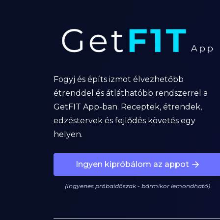
Fogyj és építs izmot élvezhetőbb
étrenddel és átláthatóbb rendszerrel a
GetFIT App-ban. Receptek, étrendek,
edzéstervek és fejlődés követés egy
helyen.
Ingyen kipróbálom az appot
(Ingyenes próbaidőszak - bármikor lemondható)