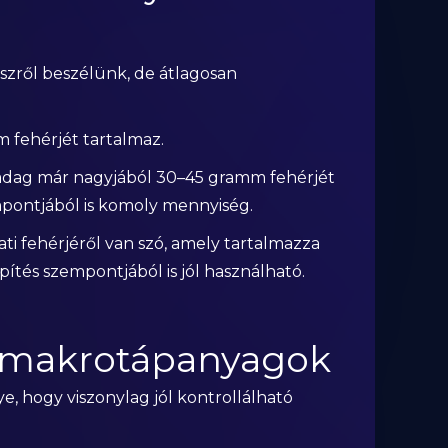
észről beszélünk, de átlagosan
fehérjét tartalmaz.
 adag már nagyjából 30–45 gramm fehérjét
empontjából is komoly mennyiség.
ati fehérjéről van szó, amely tartalmazza
pítés szempontjából is jól használható.
s makrotápanyagok
, hogy viszonylag jól kontrollálható