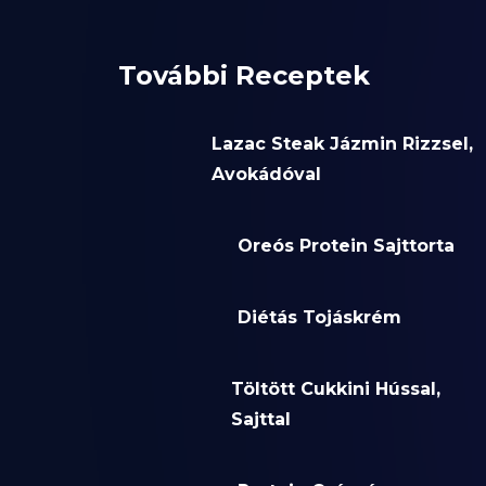
További Receptek
Lazac Steak Jázmin Rizzsel,
Avokádóval
Oreós Protein Sajttorta
Diétás Tojáskrém
Töltött Cukkini Hússal,
Sajttal