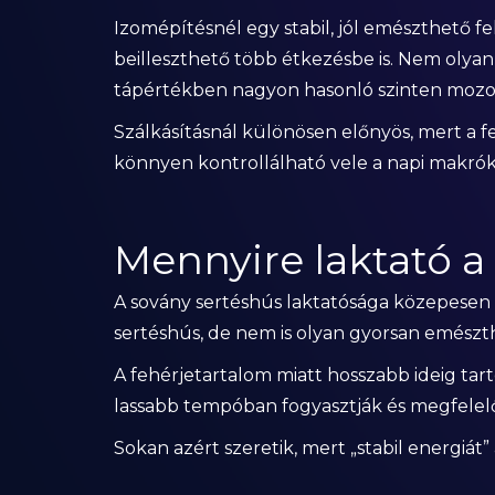
Izomépítésnél egy stabil, jól emészthető fe
beilleszthető több étkezésbe is. Nem olyan „
tápértékben nagyon hasonló szinten mozo
Szálkásításnál különösen előnyös, mert a fe
könnyen kontrollálható vele a napi makró
Mennyire laktató a
A sovány sertéshús laktatósága közepesen 
sertéshús, de nem is olyan gyorsan emészt
A fehérjetartalom miatt hosszabb ideig tart
lassabb tempóban fogyasztják és megfelelő
Sokan azért szeretik, mert „stabil energiát