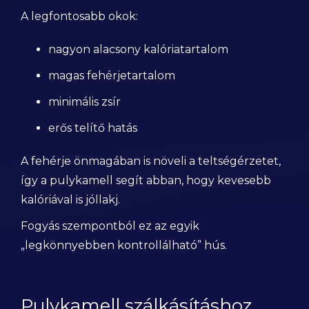
A legfontosabb okok:
nagyon alacsony kalóriatartalom
magas fehérjetartalom
minimális zsír
erős telítő hatás
A fehérje önmagában is növeli a teltségérzetet,
így a pulykamell segít abban, hogy kevesebb
kalóriával is jóllakj.
Fogyás szempontból ez az egyik
„legkönnyebben kontrollálható” hús.
Pulykamell szálkásításhoz