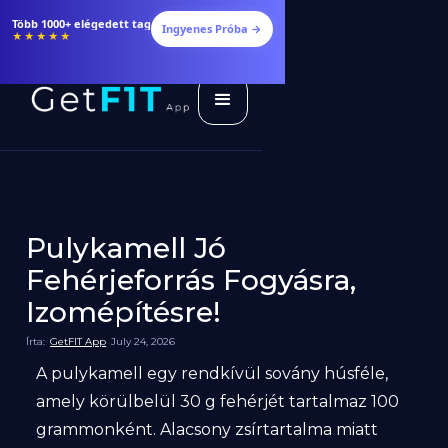
Több 1000+ elégedett tag
Ingyenes Próba →
★★★★★
Pulykamell Jó
Fehérjeforrás Fogyásra,
Izomépítésre!
Írta:
GetFIT App
July 24, 2026
A pulykamell egy rendkívül sovány húsféle,
amely körülbelül 30 g fehérjét tartalmaz 100
grammonként. Alacsony zsírtartalma miatt