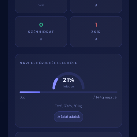
kcal
g
0
1
SZÉNHIDRÁT
ZSÍR
g
g
NAPI FEHÉRJECÉL LEFEDÉSE
21%
lefedve
30g
/ 144g napi cél
Férfi, 30 év, 80 kg
Saját adatok