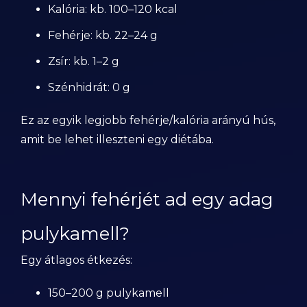
Kalória: kb. 100–120 kcal
Fehérje: kb. 22–24 g
Zsír: kb. 1–2 g
Szénhidrát: 0 g
Ez az egyik legjobb fehérje/kalória arányú hús,
amit be lehet illeszteni egy diétába.
Mennyi fehérjét ad egy adag
pulykamell?
Egy átlagos étkezés:
150–200 g pulykamell