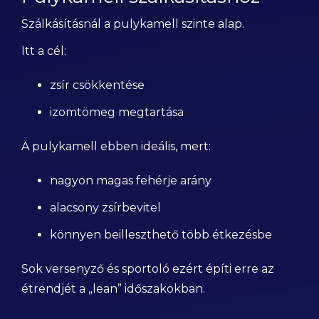
Szálkásításnál a pulykamell szinte alap.
Itt a cél:
zsír csökkentése
izomtömeg megtartása
A pulykamell ebben ideális, mert:
nagyon magas fehérje arány
alacsony zsírbevitel
könnyen beilleszthető több étkezésbe
Sok versenyző és sportoló ezért építi erre az
étrendjét a „lean” időszakokban.