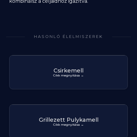
kombinálsz a céljaidhoz igazítva.
HASONLÓ ÉLELMISZEREK
Csirkemell
Cikk megnyitása →
Grillezett Pulykamell
Cikk megnyitása →