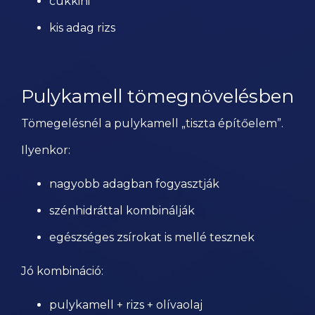
cukkini
kis adag rizs
Pulykamell tömegnövelésben
Tömegelésnél a pulykamell „tiszta építőelem”.
Ilyenkor:
nagyobb adagban fogyasztják
szénhidráttal kombinálják
egészséges zsírokat is mellé tesznek
Jó kombináció:
pulykamell + rizs + olívaolaj