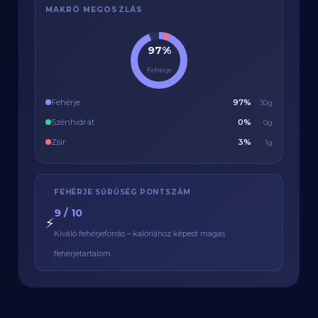
MAKRÓ MEGOSZLÁS
97%
Fehérje
Fehérje
97%
30g
Szénhidrát
0%
0g
Zsír
3%
1g
FEHÉRJE SŰRŰSÉG PONTSZÁM
9 / 10
⚡
Kiváló fehérjeforrás – kalóriához képest magas
fehérjetartalom.