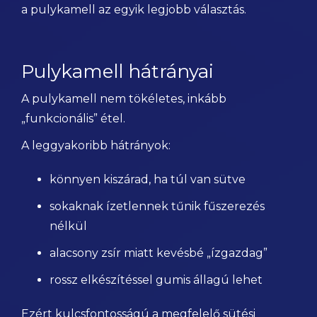
a pulykamell az egyik legjobb választás.
Pulykamell hátrányai
A pulykamell nem tökéletes, inkább
„funkcionális” étel.
A leggyakoribb hátrányok:
könnyen kiszárad, ha túl van sütve
sokaknak ízetlennek tűnik fűszerezés
nélkül
alacsony zsír miatt kevésbé „ízgazdag”
rossz elkészítéssel gumis állagú lehet
Ezért kulcsfontosságú a megfelelő sütési