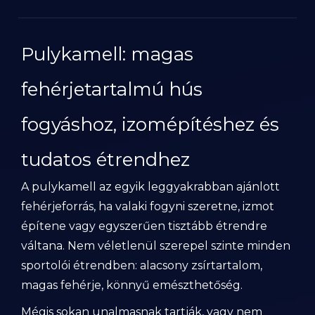
Pulykamell: magas
fehérjetartalmú hús
fogyáshoz, izomépítéshez és
tudatos étrendhez
A pulykamell az egyik leggyakrabban ajánlott
fehérjeforrás, ha valaki fogyni szeretne, izmot
építene vagy egyszerűen tisztább étrendre
váltana. Nem véletlenül szerepel szinte minden
sportolói étrendben: alacsony zsírtartalom,
magas fehérje, könnyű emészthetőség.
Mégis sokan unalmasnak tartják, vagy nem