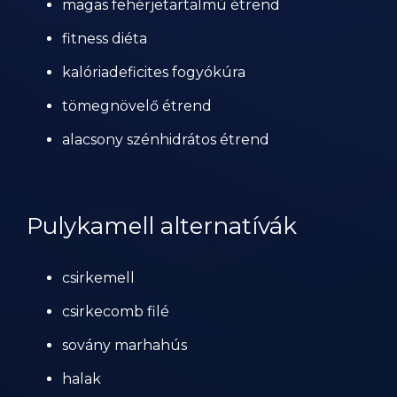
magas fehérjetartalmú étrend
fitness diéta
kalóriadeficites fogyókúra
tömegnövelő étrend
alacsony szénhidrátos étrend
Pulykamell alternatívák
csirkemell
csirkecomb filé
sovány marhahús
halak