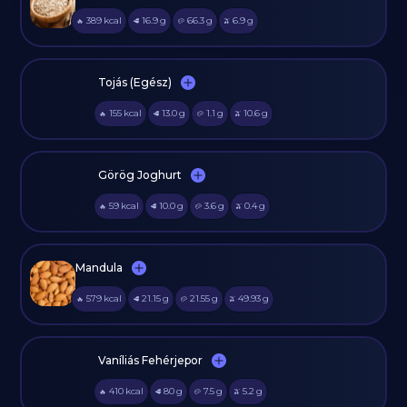
389
kcal
16.9
g
66.3
g
6.9
g
🔥
🥩
🥔
🫒
Tojás (Egész)
155
kcal
13.0
g
1.1
g
10.6
g
🔥
🥩
🥔
🫒
Görög Joghurt
59
kcal
10.0
g
3.6
g
0.4
g
🔥
🥩
🥔
🫒
Mandula
579
kcal
21.15
g
21.55
g
49.93
g
🔥
🥩
🥔
🫒
Vaníliás Fehérjepor
410
kcal
80
g
7.5
g
5.2
g
🔥
🥩
🥔
🫒