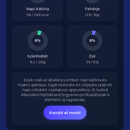
Napi Kalória
Fehérje
155
/
2000
kcal
12.8
/ 50g
6%
6%
Szénhidrát
Zsír
16.2
/ 250g
3.9
/ 67g
Ezek csak az általános ember napi kalória és
makró ajánlása. Saját testedre és céljaidra szabott
napi célokért csatlakozz appunkhoz, itt tudod
elkezdeni fejlődésed (ingyenes próbaidőszak is
elérhető új tagoknak).
Kezdd el most!