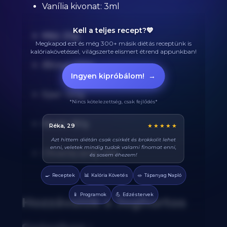
Vanília kivonat: 3ml
Kell a teljes recept?💙
Méz: 20g
Megkapod ezt és még 300+ másik diétás receptünk is
kalóriakövetéssel, világszerte elismert étrend appunkban!
Áfonya: 100g
Ingyen kipróbálom!
→
Eper: 120g
*Nincs kötelezettség, csak fejlődés*
Banán: 80g
Balázs, 38
★★★★★
Végre tudom pontosan mennyi fehérjét eszem
naponta. A kaloriaszámláló sokat segít, előtte
Olivaolaj spray: 5ml
össze-vissza zabáltam...
🍳
📊
🥗
Receptek
Kalória Követés
Tápanyag Napló
📱
💪
Programok
Edzéstervek
Hozzávalók a Joghurtos