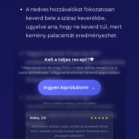
A nedves hozzávalókat fokozatosan
keverd bele a száraz keverékbe,
ügyelve arra, hogy ne keverd túl, mert
kemény palacsintát eredményezhet.
Hagyd a tésztát 10 percig állni
Kell a teljes recept?💙
szobahőmérsékleten, hogy a zabpehely
Megkapod ezt és még 300+ másik diétás receptünk is
megduzzadjon és a tészta megfelelő
kalóriakövetéssel, világszerte elismert étrend appunkban!
állagot kapjon.
Ingyen kipróbálom!
→
Közben melegítsd fel egy
*Nincs kötelezettség, csak fejlődés*
tapadásmentes serpenyőt közepes
lángon, majd permetezd be olivaolaj
Balázs, 38
★★★★★
sprayjel.
Végre tudom pontosan mennyi fehérjét eszem
naponta. A kaloriaszámláló sokat segít, előtte
össze-vissza zabáltam...