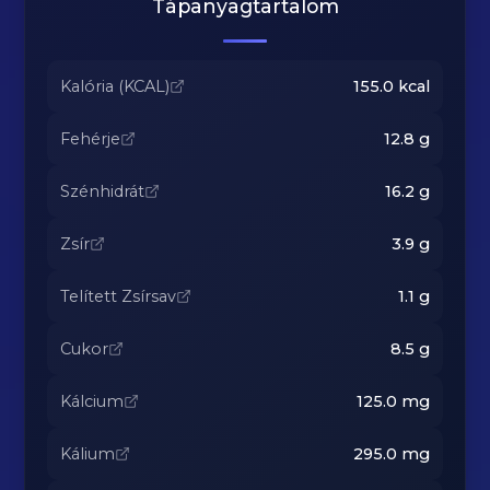
Tápanyagtartalom
Kalória (KCAL)
155.0
kcal
Fehérje
12.8
g
Szénhidrát
16.2
g
Zsír
3.9
g
Telített Zsírsav
1.1
g
Cukor
8.5
g
Kálcium
125.0
mg
Kálium
295.0
mg