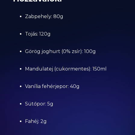
Zabpehely: 80g
Tojás: 120g
Görög joghurt (0% zsír): 100g
Mandulatej (cukormentes): 150ml
Vanília fehérjepor: 40g
Sütőpor: 5g
Fahéj: 2g