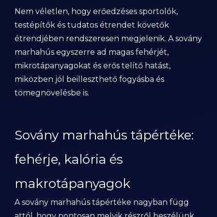
Nem véletlen, hogy erőedzéses sportolók,
testépítők és tudatos étrendet követők
étrendjében rendszeresen megjelenik. A sovány
marhahús egyszerre ad magas fehérjét,
mikrotápanyagokat és erős telítő hatást,
miközben jól beilleszthető fogyásba és
tömegnövelésbe is.
Sovány marhahús tápértéke:
fehérje, kalória és
makrotápanyagok
A sovány marhahús tápértéke nagyban függ
attól, hogy pontosan melyik részről beszélünk,