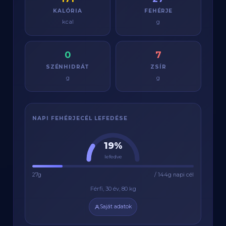
KALÓRIA
FEHÉRJE
kcal
g
0
7
SZÉNHIDRÁT
ZSÍR
g
g
NAPI FEHÉRJECÉL LEFEDÉSE
19%
lefedve
27g
/ 144g napi cél
Férfi, 30 év, 80 kg
Saját adatok