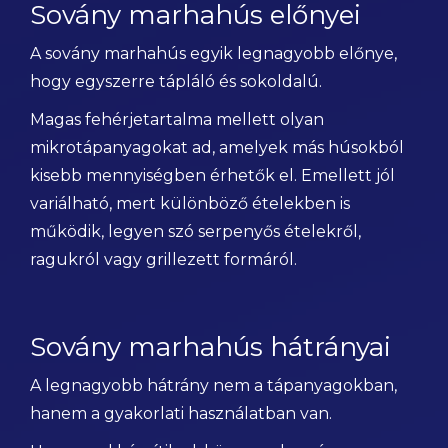
Sovány marhahús előnyei
A sovány marhahús egyik legnagyobb előnye,
hogy egyszerre tápláló és sokoldalú.
Magas fehérjetartalma mellett olyan
mikrotápanyagokat ad, amelyek más húsokból
kisebb mennyiségben érhetők el. Emellett jól
variálható, mert különböző ételekben is
működik, legyen szó serpenyős ételekről,
ragukról vagy grillezett formáról.
Sovány marhahús hátrányai
A legnagyobb hátrány nem a tápanyagokban,
hanem a gyakorlati használatban van.