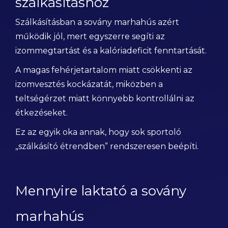
szálkásításhoz
Szálkásításban a sovány marhahús azért
működik jól, mert egyszerre segíti az
izommegtartást és a kalóriadeficit fenntartását.
A magas fehérjetartalom miatt csökkenti az
izomvesztés kockázatát, miközben a
teltségérzet miatt könnyebb kontrollálni az
étkezéseket.
Ez az egyik oka annak, hogy sok sportoló
„szálkásító étrendben” rendszeresen beépíti.
Mennyire laktató a sovány
marhahús