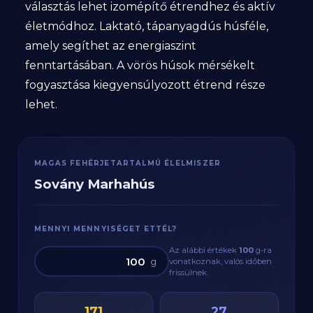
választás lehet izomépítő étrendhez és aktív
életmódhoz. Laktató, tápanyagdús húsféle,
amely segíthet az energiaszint
fenntartásában. A vörös húsok mérsékelt
fogyasztása kiegyensúlyozott étrend része
lehet.
MAGAS FEHÉRJETARTALMÚ ÉLELMISZER
Sovány Marhahús
MENNYI MENNYISÉGET ETTÉL?
Az alábbi értékek
100
g
-ra
g
vonatkoznak, valós időben
frissülnek.
171
27