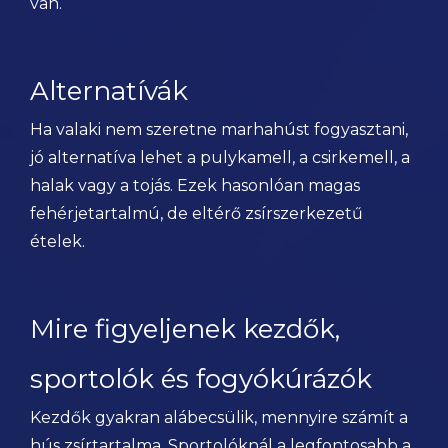
van.
Alternatívák
Ha valaki nem szeretne marhahúst fogyasztani,
jó alternatíva lehet a pulykamell, a csirkemell, a
halak vagy a tojás. Ezek hasonlóan magas
fehérjetartalmú, de eltérő zsírszerkezetű
ételek.
Mire figyeljenek kezdők,
sportolók és fogyókúrázók
Kezdők gyakran alábecsülik, mennyire számít a
hús zsírtartalma. Sportolóknál a legfontosabb a