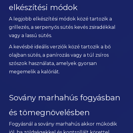
elkészítési módok
A legjobb elkészítési módok közé tartozik a
grillezés, a serpenyős sütés kevés zsiradékkal
vagy a lassú sütés.
A kevésbé ideális verziók közé tartozik a bő
olajban sütés, a panírozás vagy a túl zsíros
szószok használata, amelyek gyorsan
megemelik a kalóriát.
Sovány marhahús fogyásban
és tömegnövelésben
Fogyásnál a sovány marhahús akkor működik
jól, ha zöldségekkel és kontrollált körettel