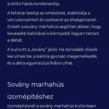
a telítő hatás kombinációja.
A fehérje lassítja az emésztést, stabilizálja a
vércukorszintet és csökkenti az éhségérzetet.
Emiatt a sovány marhahús segíthet abban, hogy
kevesebb kalóriával is könnyebb legyen tartani
a diétát.
A kulcs itt a „sovány” jelző. Ha zsírosabb részek
kerülnek be, a kalória gyorsan megemelkedik,
és a diéta egyensúlya felborulhat.
Sovány marhahús
izomépítéshez
Izomépítésnél a sovány marhahús különösen