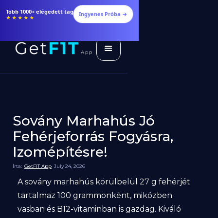
Több 1000+ elégedett tag
Ingyenes Próba →
★★★★★
Sovány Marhahús Jó
Fehérjeforrás Fogyásra,
Izomépítésre!
Írta:
GetFIT App
July 24, 2026
A sovány marhahús körülbelül 27 g fehérjét
tartalmaz 100 grammonként, miközben
vasban és B12-vitaminban is gazdag. Kiváló