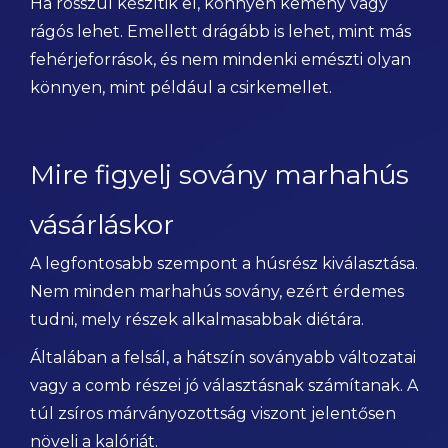
Ha rosszul készítik el, könnyen kemény vagy
rágós lehet. Emellett drágább is lehet, mint más
fehérjeforrások, és nem mindenki emészti olyan
könnyen, mint például a csirkemellet.
Mire figyelj sovány marhahús
vásárláskor
A legfontosabb szempont a húsrész kiválasztása.
Nem minden marhahús sovány, ezért érdemes
tudni, mely részek alkalmasabbak diétára.
Általában a felsál, a hátszín soványabb változatai
vagy a comb részei jó választásnak számítanak. A
túl zsíros márványozottság viszont jelentősen
növeli a kalóriát.