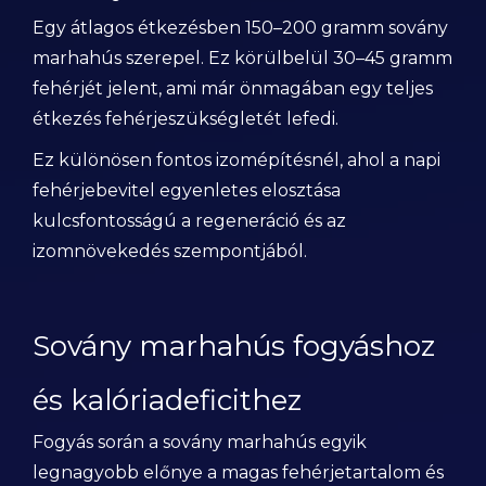
Egy átlagos étkezésben 150–200 gramm sovány
marhahús szerepel. Ez körülbelül 30–45 gramm
fehérjét jelent, ami már önmagában egy teljes
étkezés fehérjeszükségletét lefedi.
Ez különösen fontos izomépítésnél, ahol a napi
fehérjebevitel egyenletes elosztása
kulcsfontosságú a regeneráció és az
izomnövekedés szempontjából.
Sovány marhahús fogyáshoz
és kalóriadeficithez
Fogyás során a sovány marhahús egyik
legnagyobb előnye a magas fehérjetartalom és