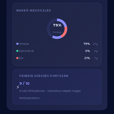
MAKRÓ MEGOSZLÁS
79%
Fehérje
Fehérje
79%
27g
Szénhidrát
0%
0g
Zsír
21%
7g
FEHÉRJE SŰRŰSÉG PONTSZÁM
9 / 10
⚡
Kiváló fehérjeforrás – kalóriához képest magas
fehérjetartalom.