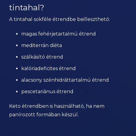
tintahal?
A tintahal sokféle étrendbe beilleszthető:
magas fehérjetartalmú étrend
mediterrán diéta
szálkásító étrend
kalóriadeficites étrend
alacsony szénhidráttartalmú étrend
pescetariánus étrend
Keto étrendben is használható, ha nem
panírozott formában készül.