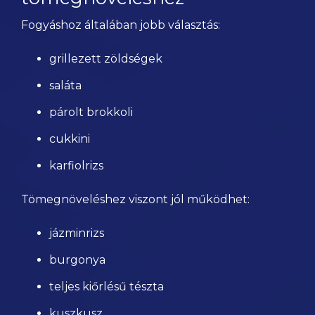
Fogyáshoz általában jobb választás:
grillezett zöldségek
saláta
párolt brokkoli
cukkini
karfiolrizs
Tömegnöveléshez viszont jól működhet:
jázminrizs
burgonya
teljes kiőrlésű tészta
kuszkusz