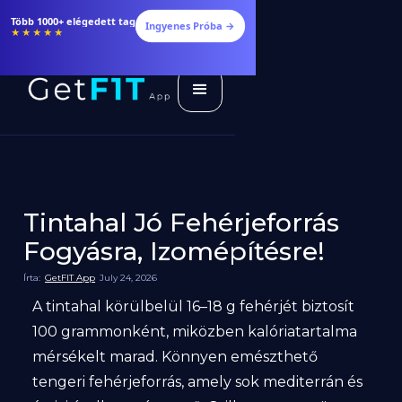
Több 1000+ elégedett tag
Ingyenes Próba →
★★★★★
Tintahal Jó Fehérjeforrás
Fogyásra, Izomépítésre!
Írta:
GetFIT App
July 24, 2026
A tintahal körülbelül 16–18 g fehérjét biztosít
100 grammonként, miközben kalóriatartalma
mérsékelt marad. Könnyen emészthető
tengeri fehérjeforrás, amely sok mediterrán és