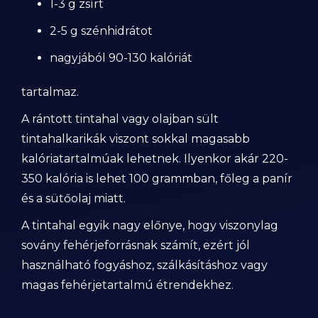
1-3 g zsírt
2-5 g szénhidrátot
nagyjából 90-130 kalóriát
tartalmaz.
A rántott tintahal vagy olajban sült
tintahalkarikák viszont sokkal magasabb
kalóriatartalmúak lehetnek. Ilyenkor akár 220-
350 kalória is lehet 100 grammban, főleg a panír
és a sütőolaj miatt.
A tintahal egyik nagy előnye, hogy viszonylag
sovány fehérjeforrásnak számít, ezért jól
használható fogyáshoz, szálkásításhoz vagy
magas fehérjetartalmú étrendekhez.