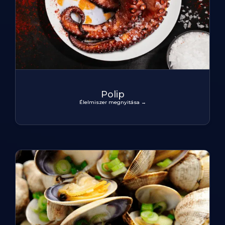
Polip
Élelmiszer megnyitása →