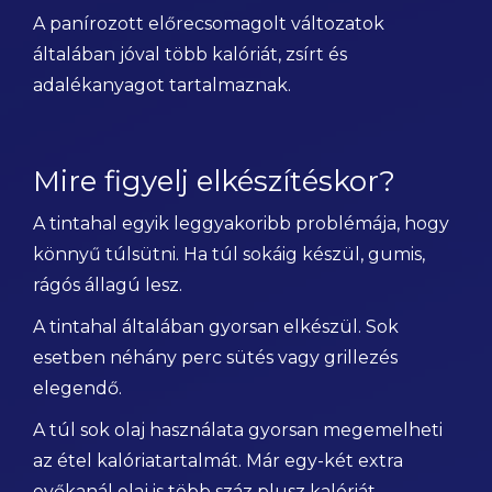
A panírozott előrecsomagolt változatok
általában jóval több kalóriát, zsírt és
adalékanyagot tartalmaznak.
Mire figyelj elkészítéskor?
A tintahal egyik leggyakoribb problémája, hogy
könnyű túlsütni. Ha túl sokáig készül, gumis,
rágós állagú lesz.
A tintahal általában gyorsan elkészül. Sok
esetben néhány perc sütés vagy grillezés
elegendő.
A túl sok olaj használata gyorsan megemelheti
az étel kalóriatartalmát. Már egy-két extra
evőkanál olaj is több száz plusz kalóriát