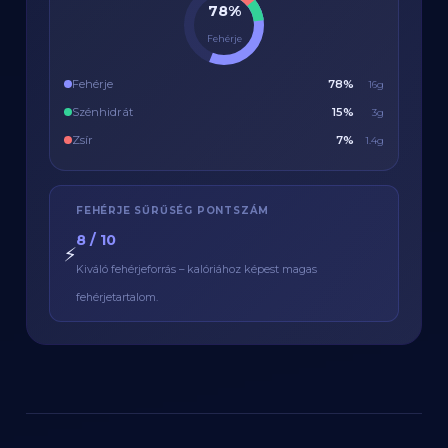
78%
Fehérje
Fehérje
78%
16g
Szénhidrát
15%
3g
Zsír
7%
1.4g
FEHÉRJE SŰRŰSÉG PONTSZÁM
8 / 10
⚡
Kiváló fehérjeforrás – kalóriához képest magas
fehérjetartalom.