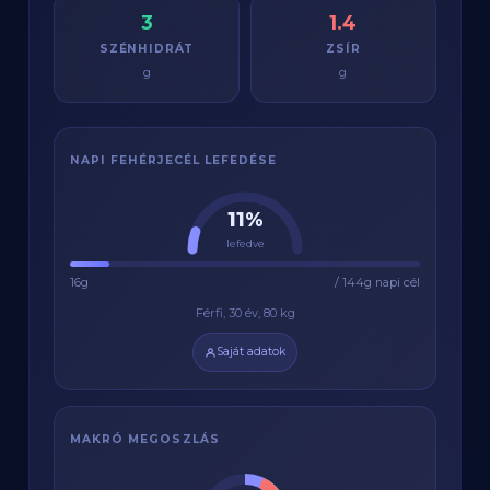
3
1.4
SZÉNHIDRÁT
ZSÍR
g
g
NAPI FEHÉRJECÉL LEFEDÉSE
11%
lefedve
16g
/ 144g napi cél
Férfi, 30 év, 80 kg
Saját adatok
MAKRÓ MEGOSZLÁS