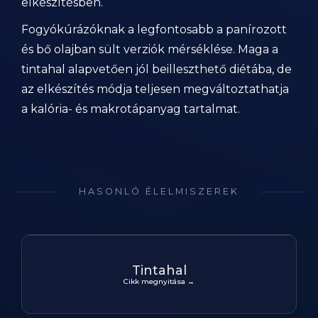
elkészítésben.
Fogyókúrázóknak a legfontosabb a panírozott
és bő olajban sült verziók mérséklése. Maga a
tintahal alapvetően jól beilleszthető diétába, de
az elkészítés módja teljesen megváltoztathatja
a kalória- és makrotápanyag tartalmat.
HASONLÓ ÉLELMISZEREK
Tintahal
Cikk megnyitása →