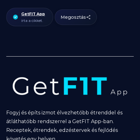
GetFIT App
Megosztás
írta a cikket.
Fogyj és építs izmot élvezhetőbb étrenddel és
átláthatóbb rendszerrel a GetFIT App-ban.
Receptek, étrendek, edzéstervek és fejlődés
követés egy helyen.