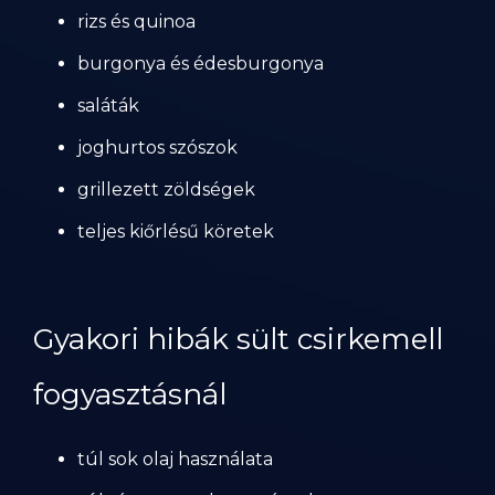
rizs és quinoa
burgonya és édesburgonya
saláták
joghurtos szószok
grillezett zöldségek
teljes kiőrlésű köretek
Gyakori hibák sült csirkemell
fogyasztásnál
túl sok olaj használata