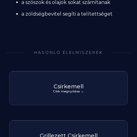
a szószok és olajok sokat számítanak
a zöldségbevitel segíti a telítettséget
HASONLÓ ÉLELMISZEREK
Csirkemell
Cikk megnyitása →
Grillezett Csirkemell