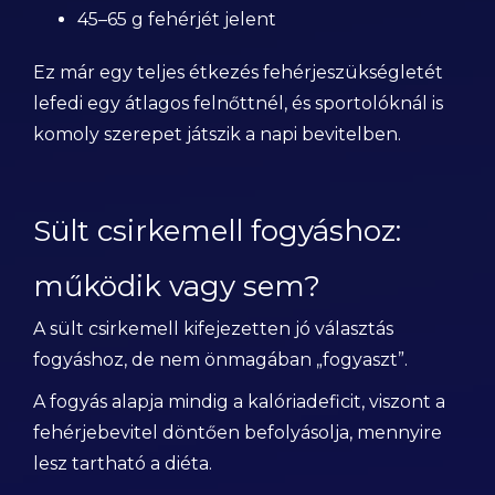
45–65 g fehérjét jelent
Ez már egy teljes étkezés fehérjeszükségletét
lefedi egy átlagos felnőttnél, és sportolóknál is
komoly szerepet játszik a napi bevitelben.
Sült csirkemell fogyáshoz:
működik vagy sem?
A sült csirkemell kifejezetten jó választás
fogyáshoz, de nem önmagában „fogyaszt”.
A fogyás alapja mindig a kalóriadeficit, viszont a
fehérjebevitel döntően befolyásolja, mennyire
lesz tartható a diéta.