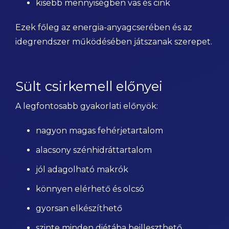
kisebb mennyiségben vas és cink
Ezek főleg az energia-anyagcserében és az
idegrendszer működésében játszanak szerepet.
Sült csirkemell előnyei
A legfontosabb gyakorlati előnyök:
nagyon magas fehérjetartalom
alacsony szénhidráttartalom
jól adagolható makrók
könnyen elérhető és olcsó
gyorsan elkészíthető
szinte minden diétába beilleszthető