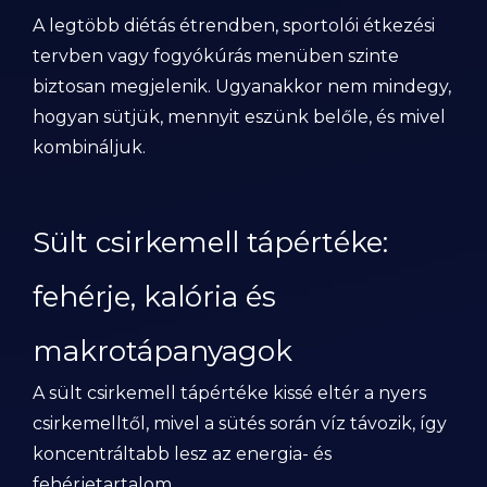
A legtöbb diétás étrendben, sportolói étkezési
tervben vagy fogyókúrás menüben szinte
biztosan megjelenik. Ugyanakkor nem mindegy,
hogyan sütjük, mennyit eszünk belőle, és mivel
kombináljuk.
Sült csirkemell tápértéke:
fehérje, kalória és
makrotápanyagok
A sült csirkemell tápértéke kissé eltér a nyers
csirkemelltől, mivel a sütés során víz távozik, így
koncentráltabb lesz az energia- és
fehérjetartalom.