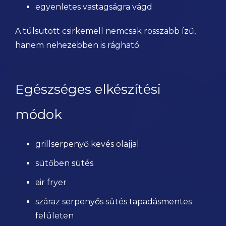
egyenletes vastagságra vágd
A túlsütött csirkemell nemcsak rosszabb ízű,
hanem nehezebben is rágható.
Egészséges elkészítési
módok
grillserpenyő kevés olajjal
sütőben sütés
air fryer
száraz serpenyős sütés tapadásmentes
felületen