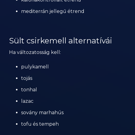
mediterrán jellegű étrend
Sült csirkemell alternatívái
Ha változatosság kell:
pulykamell
tojás
tonhal
lazac
sovány marhahús
tofu és tempeh