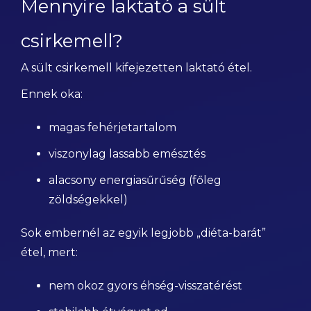
Mennyire laktató a sült
csirkemell?
A sült csirkemell kifejezetten laktató étel.
Ennek oka:
magas fehérjetartalom
viszonylag lassabb emésztés
alacsony energiasűrűség (főleg
zöldségekkel)
Sok embernél az egyik legjobb „diéta-barát”
étel, mert:
nem okoz gyors éhség-visszatérést