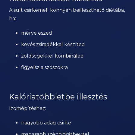
A sült csirkemell könnyen beilleszthető diétába,
ha:
mérve eszed
kevés zsiradékkal készíted
zöldségekkel kombinálod
figyelsz a szószokra
Kalóriatöbbletbe illesztés
Izomépítéshez:
nagyobb adag csirke
magasabb szénhidrátbevitel