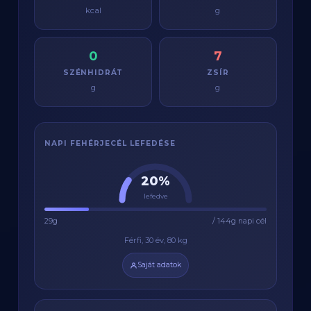
kcal
g
0
7
SZÉNHIDRÁT
ZSÍR
g
g
NAPI FEHÉRJECÉL LEFEDÉSE
20%
lefedve
29g
/ 144g napi cél
Férfi, 30 év, 80 kg
Saját adatok