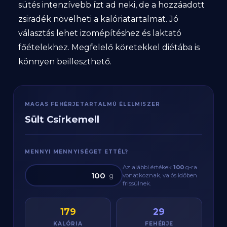
sütés intenzívebb ízt ad neki, de a hozzáadott
zsiradék növelheti a kalóriatartalmat. Jó
választás lehet izomépítéshez és laktató
főételekhez. Megfelelő köretekkel diétába is
könnyen beilleszthető.
MAGAS FEHÉRJETARTALMÚ ÉLELMISZER
Sült Csirkemell
MENNYI MENNYISÉGET ETTÉL?
Az alábbi értékek
100
g
-ra
g
vonatkoznak, valós időben
frissülnek.
179
29
KALÓRIA
FEHÉRJE