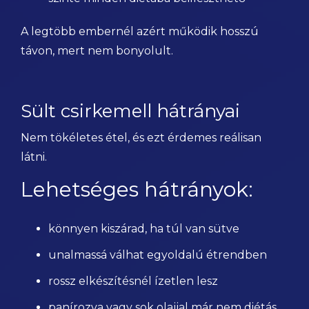
A legtöbb embernél azért működik hosszú
távon, mert nem bonyolult.
Sült csirkemell hátrányai
Nem tökéletes étel, és ezt érdemes reálisan
látni.
Lehetséges hátrányok:
könnyen kiszárad, ha túl van sütve
unalmassá válhat egyoldalú étrendben
rossz elkészítésnél ízetlen lesz
panírozva vagy sok olajjal már nem diétás