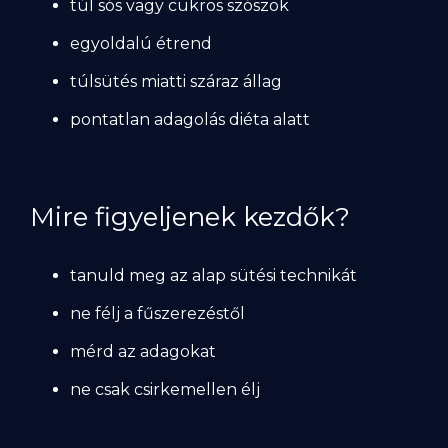
túl sós vagy cukros szószok
egyoldalú étrend
túlsütés miatti száraz állag
pontatlan adagolás diéta alatt
Mire figyeljenek kezdők?
tanuld meg az alap sütési technikát
ne félj a fűszerezéstől
mérd az adagokat
ne csak csirkemellen élj