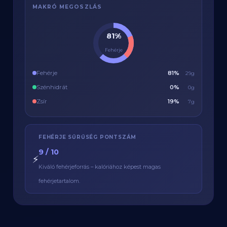
MAKRÓ MEGOSZLÁS
81%
Fehérje
Fehérje
81%
29g
Szénhidrát
0%
0g
Zsír
19%
7g
FEHÉRJE SŰRŰSÉG PONTSZÁM
9 / 10
⚡
Kiváló fehérjeforrás – kalóriához képest magas
fehérjetartalom.