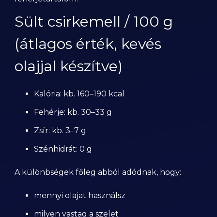
Sült csirkemell / 100 g
(átlagos érték, kevés
olajjal készítve)
Kalória: kb. 160–190 kcal
Fehérje: kb. 30–33 g
Zsír: kb. 3–7 g
Szénhidrát: 0 g
A különbségek főleg abból adódnak, hogy:
mennyi olajat használsz
milyen vastag a szelet