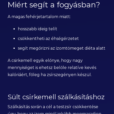
Miért segít a fogyásban?
A magas fehérjetartalom miatt:
hosszabb ideig telít
csökkentheti az éhségérzetet
segít megőrizni az izomtömeget diéta alatt
A csirkemell egyik előnye, hogy nagy
mennyiséget is ehetsz belőle relatíve kevés
kalóriáért, főleg ha zsírszegényen készül.
Sült csirkemell szálkásításhoz
Szálkásítás során a cél a testzsír csökkentése
úgy, hogy az izom minél inkább megmaradjon.