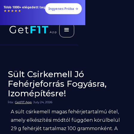
Több 1000+ elégedett tag
Ingyenes Próba →
★★★★★
Sült Csirkemell Jó
Fehérjeforrás Fogyásra,
Izomépítésre!
Írta:
GetFIT App
July 24, 2026
A sült csirkemell magas fehérjetartalmú étel,
amely elkészítési módtól függően körülbelül
29 g fehérjét tartalmaz 100 grammonként. A