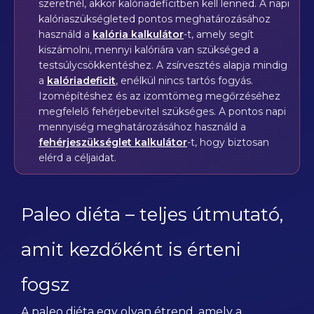
szeretnél, akkor kalóriadeficitben kell lenned. A napi
kalóriaszükségleted pontos meghatározásához
használd a
kalória kalkulátor
-t, amely segít
kiszámolni, mennyi kalóriára van szükséged a
testsúlycsökkentéshez. A zsírvesztés alapja mindig
a
kalóriadeficit
, enélkül nincs tartós fogyás.
Izomépítéshez és az izomtömeg megőrzéséhez
megfelelő fehérjebevitel szükséges. A pontos napi
mennyiség meghatározásához használd a
fehérjeszükséglet kalkulátor
-t, hogy biztosan
elérd a céljaidat.
Paleo diéta – teljes útmutató,
amit kezdőként is érteni
fogsz
A paleo diéta egy olyan étrend, amely a