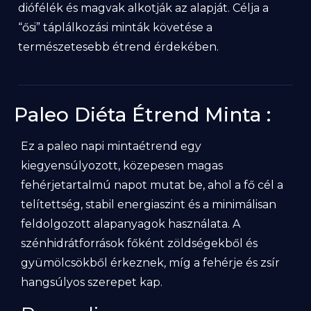
diófélék és magvak alkotják az alapját. Célja a
“ősi” táplálkozási minták követése a
természetesebb étrend érdekében.
Paleo Diéta Étrend Minta :
Ez a paleo napi mintaétrend egy
kiegyensúlyozott, közepesen magas
fehérjetartalmú napot mutat be, ahol a fő cél a
telítettség, stabil energiaszint és a minimálisan
feldolgozott alapanyagok használata. A
szénhidrátforrások főként zöldségekből és
gyümölcsökből érkeznek, míg a fehérje és zsír
hangsúlyos szerepet kap.