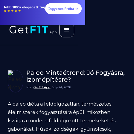
Több 1000+ elégedett tag
Ingyenes Próba →
★★★★★
Paleo Mintaétrend: Jó Fogyásra,
Izomépítésre?
Írta:
GetFIT App
July 24, 2026
A paleo diéta a feldolgozatlan, természetes
élelmiszerek fogyasztására épül, miközben
kizárja a modern feldolgozott termékeket és
gabonákat. Húsok, zöldségek, gyümölcsök,