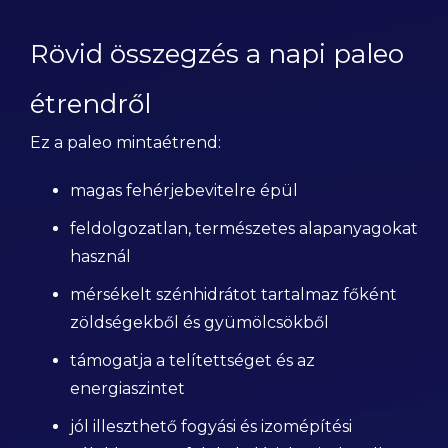
Rövid összegzés a napi paleo
étrendről
Ez a paleo mintaétrend:
magas fehérjebevitelre épül
feldolgozatlan, természetes alapanyagokat
használ
mérsékelt szénhidrátot tartalmaz főként
zöldségekből és gyümölcsökből
támogatja a telítettséget és az
energiaszintet
jól illeszthető fogyási és izomépítési