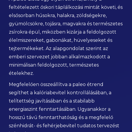
feltételezett őskori táplálkozási mintát követi, és
elsősorban húsokra, halakra, zöldségekre,
gyümölcsökre, tojásra, magvakra és természetes
zsírokra épül, miközben kizárja a feldolgozott
élelmiszereket, gabonákat, hüvelyeseket és
tejtermékeket. Az alapgondolat szerint az
emberi szervezet jobban alkalmazkodott a
minimálisan feldolgozott, természetes
ételekhez.
Megfelelően összeállítva a paleo étrend
segíthet a kalóriabevitel kontrollálásában, a
telítettség javításában és a stabilabb
energiaszint fenntartásában. Ugyanakkor a
hosszú távú fenntarthatóság és a megfelelő
szénhidrát- és fehérjebevitel tudatos tervezést