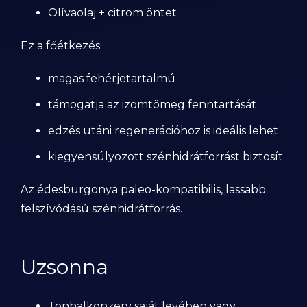
Olívaolaj + citrom öntet
Ez a főétkezés:
magas fehérjetartalmú
támogatja az izomtömeg fenntartását
edzés utáni regenerációhoz is ideális lehet
kiegyensúlyozott szénhidrátforrást biztosít
Az édesburgonya paleo-kompatibilis, lassabb
felszívódású szénhidrátforrás.
Uzsonna
Tonhalkonzerv saját levében vagy