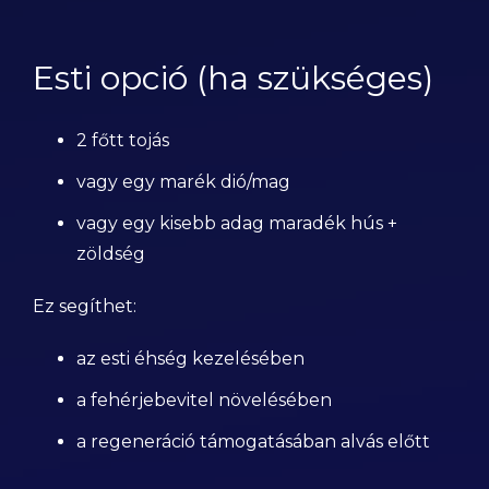
Esti opció (ha szükséges)
2 főtt tojás
vagy egy marék dió/mag
vagy egy kisebb adag maradék hús +
zöldség
Ez segíthet:
az esti éhség kezelésében
a fehérjebevitel növelésében
a regeneráció támogatásában alvás előtt