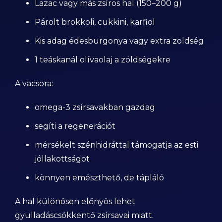
Lazac vagy más zsíros hal (150–200 g)
Párolt brokkoli, cukkini, karfiol
Kis adag édesburgonya vagy extra zöldség
1 teáskanál olívaolaj a zöldségekre
A vacsora:
omega-3 zsírsavakban gazdag
segíti a regenerációt
mérsékelt szénhidráttal támogatja az esti
jóllakottságot
könnyen emészthető, de tápláló
A hal különösen előnyös lehet
gyulladáscsökkentő zsírsavai miatt.