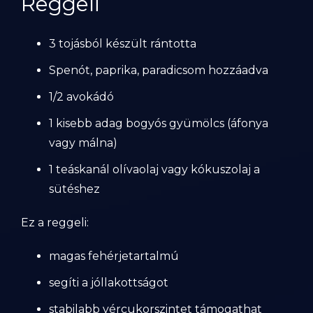
Reggeli
3 tojásból készült rántotta
Spenót, paprika, paradicsom hozzáadva
1/2 avokádó
1 kisebb adag bogyós gyümölcs (áfonya
vagy málna)
1 teáskanál olívaolaj vagy kókuszolaj a
sütéshez
Ez a reggeli:
magas fehérjetartalmú
segíti a jóllakottságot
stabilabb vércukorszintet támogathat