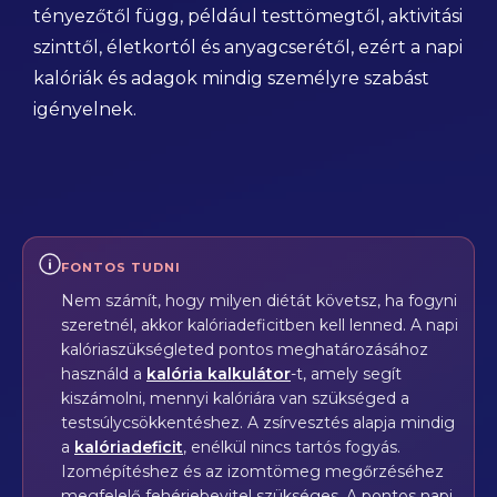
tényezőtől függ, például testtömegtől, aktivitási
szinttől, életkortól és anyagcserétől, ezért a napi
kalóriák és adagok mindig személyre szabást
igényelnek.
FONTOS TUDNI
Nem számít, hogy milyen diétát követsz, ha fogyni
szeretnél, akkor kalóriadeficitben kell lenned. A napi
kalóriaszükségleted pontos meghatározásához
használd a
kalória kalkulátor
-t, amely segít
kiszámolni, mennyi kalóriára van szükséged a
testsúlycsökkentéshez. A zsírvesztés alapja mindig
a
kalóriadeficit
, enélkül nincs tartós fogyás.
Izomépítéshez és az izomtömeg megőrzéséhez
megfelelő fehérjebevitel szükséges. A pontos napi