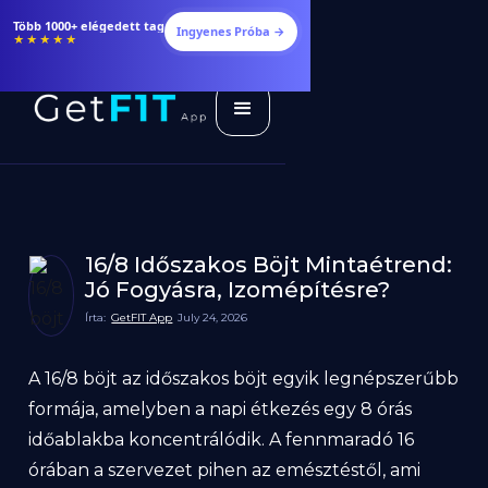
Több 1000+ elégedett tag
Ingyenes Próba →
★★★★★
16/8 Időszakos Böjt Mintaétrend:
Jó Fogyásra, Izomépítésre?
Írta:
GetFIT App
July 24, 2026
A 16/8 böjt az időszakos böjt egyik legnépszerűbb
formája, amelyben a napi étkezés egy 8 órás
időablakba koncentrálódik. A fennmaradó 16
órában a szervezet pihen az emésztéstől, ami