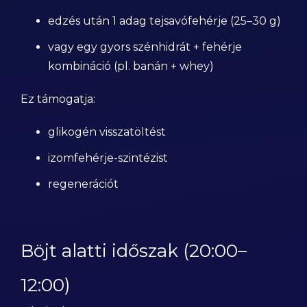
edzés után 1 adag tejsavófehérje (25–30 g)
vagy egy gyors szénhidrát + fehérje
kombináció (pl. banán + whey)
Ez támogatja:
glikogén visszatöltést
izomfehérje-szintézist
regenerációt
Böjt alatti időszak (20:00–
12:00)