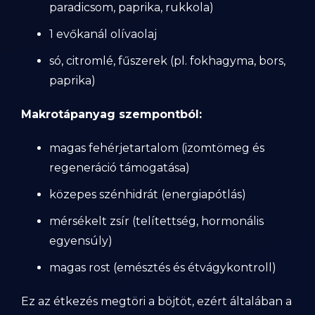
paradicsom, paprika, rukkola)
1 evőkanál olívaolaj
só, citromlé, fűszerek (pl. fokhagyma, bors,
paprika)
Makrotápanyag szempontból:
magas fehérjetartalom (izomtömeg és
regeneráció támogatása)
közepes szénhidrát (energiapótlás)
mérsékelt zsír (telítettség, hormonális
egyensúly)
magas rost (emésztés és étvágykontroll)
Ez az étkezés megtöri a böjtöt, ezért általában a