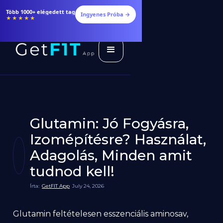
Étrendek, receptek és edzéstervek
Ingyenes Próba →
★★★★★
Glutamin: Jó Fogyásra,
Izomépítésre? Használat,
Adagolás, Minden amit
tudnod kell!
Írta:
GetFIT App
July 24, 2026
Glutamin feltételesen esszenciális aminosav,