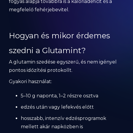
fogyás alapja továbbra is a kalóriadeficit és a
megfelelő fehérjebevitel.
Hogyan és mikor érdemes
szedni a Glutamint?
A glutamin szedése egyszerű, és nem igényel
pontos időzítési protokollt.
Gyakori használat:
5–10 g naponta, 1–2 részre osztva
edzés után vagy lefekvés előtt
hosszabb, intenzív edzésprogramok
mellett akár napközben is