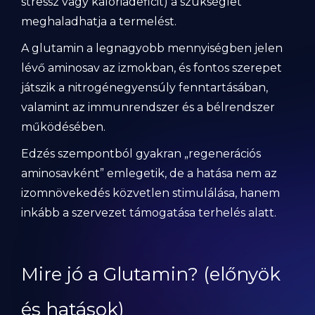
stressz vagy kalóriadeficit) a szükséglet
meghaladhatja a termelést.
A glutamin a legnagyobb mennyiségben jelen
lévő aminosav az izmokban, és fontos szerepet
játszik a nitrogénegyensúly fenntartásában,
valamint az immunrendszer és a bélrendszer
működésében.
Edzés szempontból gyakran „regenerációs
aminosavként” emlegetik, de a hatása nem az
izomnövekedés közvetlen stimulálása, hanem
inkább a szervezet támogatása terhelés alatt.
Mire jó a Glutamin? (előnyök
és hatások)