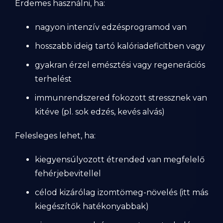
Érdemes használni, ha:
nagyon intenzív edzésprogramod van
hosszabb ideig tartó kalóriadeficitben vagy
gyakran érzel emésztési vagy regenerációs
terhelést
immunrendszered fokozott stressznek van
kitéve (pl. sok edzés, kevés alvás)
Felesleges lehet, ha:
kiegyensúlyozott étrended van megfelelő
fehérjebevitellel
célod kizárólag izomtömeg-növelés (itt más
kiegészítők hatékonyabbak)