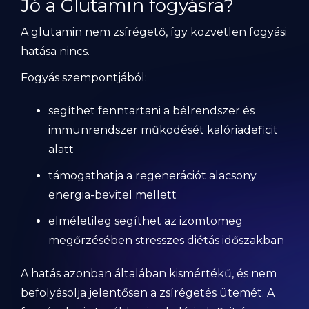
Jó a Glutamin fogyásra?
A glutamin nem zsírégető, így közvetlen fogyási
hatása nincs.
Fogyás szempontjából:
segíthet fenntartani a bélrendszer és
immunrendszer működését kalóriadeficit
alatt
támogathatja a regenerációt alacsony
energia-bevitel mellett
elméletileg segíthet az izomtömeg
megőrzésében stresszes diétás időszakban
A hatás azonban általában kismértékű, és nem
befolyásolja jelentősen a zsírégetés ütemét. A