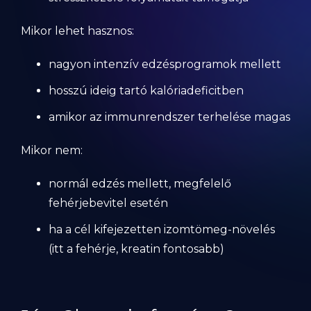
Mikor lehet hasznos:
nagyon intenzív edzésprogramok mellett
hosszú ideig tartó kalóriadeficitben
amikor az immunrendszer terhelése magas
Mikor nem:
normál edzés mellett, megfelelő
fehérjebevitel esetén
ha a cél kifejezetten izomtömeg-növelés
(itt a fehérje, kreatin fontosabb)