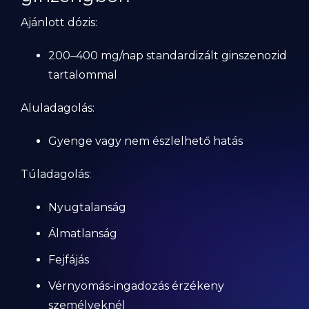
Ajánlott dózis:
200–400 mg/nap standardizált ginszenozid
tartalommal
Aluladagolás:
Gyenge vagy nem észlelhető hatás
Túladagolás:
Nyugtalanság
Álmatlanság
Fejfájás
Vérnyomás-ingadozás érzékeny
személyeknél