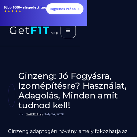
Étrendek, receptek és edzéstervek
Ingyenes Próba →
★★★★★
Ginzeng: Jó Fogyásra,
Izomépítésre? Használat,
Adagolás, Minden amit
tudnod kell!
Írta:
GetFIT App
July 24, 2026
Ginzeng adaptogén növény, amely fokozhatja az