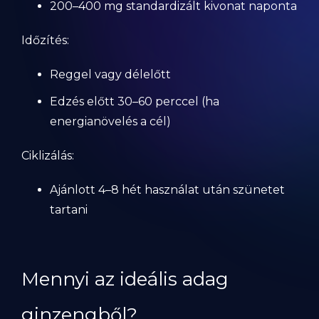
200–400 mg standardizált kivonat naponta
Időzítés:
Reggel vagy délelőtt
Edzés előtt 30–60 perccel (ha
energianövelés a cél)
Ciklizálás:
Ajánlott 4–8 hét használat után szünetet
tartani
Mennyi az ideális adag
ginzengből?