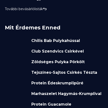
További bevásárlólisták
Mit Érdemes Enned
Chilis Bab Pulykahússal
Club Szendvics Csirkével
Zöldséges Pulyka Pörkölt
Tejszínes-Sajtos Csirkés Tészta
Protein Édeskrumplipüré
Marhaszelet Hagymás-Krumplival
Protein Guacamole