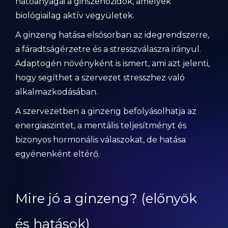
hatóanyagai a ginszenozidok, amelyek
biológiailag aktív vegyületek.
A ginzeng hatása elsősorban az idegrendszerre,
a fáradtságérzetre és a stresszválaszra irányul.
Adaptogén növényként is ismert, ami azt jelenti,
hogy segíthet a szervezet stresszhez való
alkalmazkodásában.
A szervezetben a ginzeng befolyásolhatja az
energiaszintet, a mentális teljesítményt és
bizonyos hormonális válaszokat, de hatása
egyénenként eltérő.
Mire jó a ginzeng? (előnyök
és hatások)