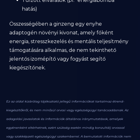
Túlzott elvárások (pl. “energiabomba”
hatás)
Összességében a ginzeng egy enyhe
adaptogén növényi kivonat, amely főként
energia, stresszkezelés és mentális teljesítmény
támogatására alkalmas, de nem tekinthető
jelentős izomépítő vagy fogyást segítő
kiegészítőnek.
Ez az oldal kizárólag tájékoztató jellegű információkat tartalmaz étrend-
kiegészítőkről, és nem minősül orvosi vagy egészségügyi tanácsadásnak. Az
adagolási javaslatok és információk általános iránymutatások, amelyek
egyénenként eltérhetnek, ezért szükség esetén mindig konzultálj orvossal
vagy szakképzett egészségügyi szakemberrel. A bemutatott információk nem