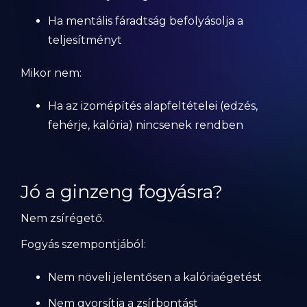
Ha mentális fáradtság befolyásolja a
teljesítményt
Mikor nem:
Ha az izomépítés alapfeltételei (edzés,
fehérje, kalória) nincsenek rendben
Jó a ginzeng fogyásra?
Nem zsírégető.
Fogyás szempontjából:
Nem növeli jelentősen a kalóriaégetést
Nem gyorsítja a zsírbontást