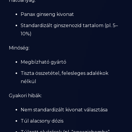
Hatóanyag:
Panax ginseng kivonat
Standardizált ginszenozid tartalom (pl. 5–
10%)
Minőség:
Megbízható gyártó
Tiszta összetétel, felesleges adalékok
nélkül
Gyakori hibák:
Nem standardizált kivonat választása
Túl alacsony dózis