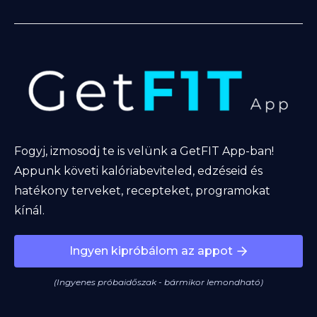
Fogyj, izmosodj te is velünk a GetFIT App-ban!
Appunk követi kalóriabeviteled, edzéseid és
hatékony terveket, recepteket, programokat
kínál.
Ingyen kipróbálom az appot
(Ingyenes próbaidőszak - bármikor lemondható)