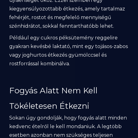
újraéhséget okoz. Ezzel szemben egy
kiegyensúlyozottabb étkezés, amely tartalmaz
fehérjét, rostot és megfelelő mennyiségű
szénhidrátot, sokkal fenntarthatóbb lehet.
Például egy cukros péksütemény reggelire
gyakran kevésbé laktató, mint egy tojásos-zabos
vagy joghurtos étkezés gyümölccsel és
rostforrással kombinálva.
Fogyás Alatt Nem Kell
Tökéletesen Étkezni
Sokan úgy gondolják, hogy fogyás alatt minden
kedvenc ételről le kell mondaniuk. A legtöbb
esetben azonban nem szükséges teljesen