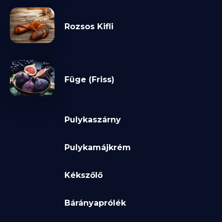
Rozsos Kifli
Füge (Friss)
Pulykaszárny
Pulykamájkrém
Kékszőlő
Bárányaprólék