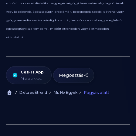
minősülnek orvosi, dietetikai vagy egészségügyi tanácsadásnak, diagnózisnak
vagy kezelésnek. Egészségügyi problémák, betegségek, speciális étrend vagy
gyógyszerszedés esetén mindig konzultálj kezelőorvosoddal vagy megfelelő
egészségügyi szakemberrel, mielőtt étrendeden vagy életmódodon
változtatnál.
GetFIT App
Megosztás
írta a cikket.
Fogyás alatt
Diéta és Étrend
Mit Ne Egyek