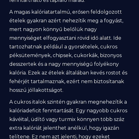
fenntartható és tápláló marad.
A magas kalóriatartalmú, erősen feldolgozott
ételek gyakran azért nehezítik meg a fogyást,
mert nagyon könnyű belőlük nagy
mennyiséget elfogyasztani rövid idő alatt. Ide
tartozhatnak például a gyorsételek, cukros
péksütemények, chipsek, cukorkák, bizonyos
desszertek és a nagy mennyiségű folyékony
kalória. Ezek az ételek általában kevés rostot és
fehérjét tartalmaznak, ezért nem biztosítanak
hosszú jóllakottságot.
A cukros italok szintén gyakran megnehezítik a
kalóriadeficit fenntartását. Egy nagyobb cukros
kávéital, üdítő vagy turmix könnyen több száz
extra kalóriát jelenthet anélkül, hogy igazán
telítene. Ez nem azt jelenti, hogy ezeket