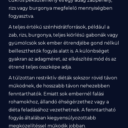
cukros péksütemény és egy adag zabpehely,
rizs vagy burgonya megfelelő mennyiségben
fogyasztva.
A teljes értékű szénhidrátforrások, például a
zab, rizs, burgonya, teljes kiőrlésű gabonák vagy
gyümölcsök sok ember étrendjébe gond nélkül
beilleszthetők fogyás alatt is. A különbséget
gyakran az adagméret, az elkészítési mód és az
étrend teljes összképe adja.
A túlzottan restriktív diéták sokszor rövid távon
működnek, de hosszabb távon nehezebben
fenntarthatók. Emiatt sok embernél falási
rohamokhoz, állandó éhségérzethez vagy a
diéta feladásához vezethetnek. A fenntartható
fogyás általában kiegyensúlyozottabb
megközelítéssel működik jobban.