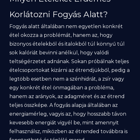
Korlátozni Fogyás Alatt?
Fogyás alatt általában nem egyetlen konkrét
étel okozza a problémát, hanem az, hogy
bizonyos ételekből és italokból túl könnyű túl
sok kalóriát bevinni anélkül, hogy valódi
teltségérzetet adnának. Sokan próbálnak teljes
ételcsoportokat kizárni az étrendjükből, pedig a
legtöbb esetben nem a szénhidrát, a zsír vagy
egy konkrét étel önmagában a probléma,
hanem az arányok, az adagméret és az étrend
teljes összképe. A fogyás alapja általában az
energiamérleg, vagyis az, hogy hosszabb távon
kevesebb energiát vigyél be, mint amennyit
felhasználsz, miközben az étrended továbbra is