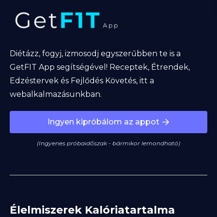
Diétázz, fogyj, izmosodj egyszerűbben te is a
GetFIT App segítségével! Receptek, Étrendek,
Edzéstervek és Fejlődés Követés, itt a
webalkalmazásunkban.
Ingyen kipróbálom az appot
(Ingyenes próbaidőszak - bármikor lemondható)
Élelmiszerek Kalóriatartalma