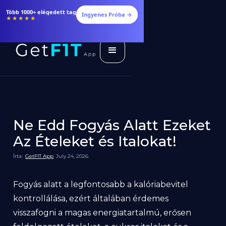
Több 1000+ elégedett tag
Ingyenes Próba →
★★★★★
Ne Edd Fogyás Alatt Ezeket
Az Ételeket és Italokat!
Írta:
GetFIT App
July 24, 2026
Fogyás alatt a legfontosabb a kalóriabevitel
kontrollálása, ezért általában érdemes
visszafogni a magas energiatartalmú, erősen