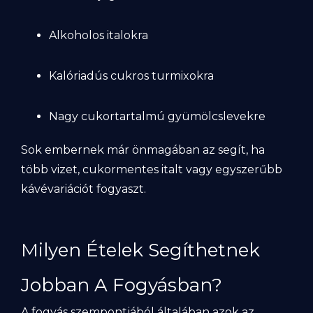
Alkoholos italokra
Kalóriadús cukros turmixokra
Nagy cukortartalmú gyümölcslevekre
Sok embernek már önmagában az segít, ha
több vizet, cukormentes italt vagy egyszerűbb
kávévariációt fogyaszt.
Milyen Ételek Segíthetnek
Jobban A Fogyásban?
A fogyás szempontjából általában azok az