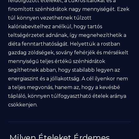
feldolgozott ételeket, a cukros italokat és a
finomított szénhidrátok nagy mennyiségét. Ezek
túl könnyen vezethetnek túlzott
kalóriabevitelhez anélkül, hogy tartós
teltségérzetet adnának, így megnehezíthetik a
diéta fenntarthatóságát. Helyettük a rostban
gazdag zöldségek, sovány fehérjék és mérsékelt
mennyiségű teljes értékű szénhidrátok
segíthetnek abban, hogy stabilabb legyen az
energiaszint és a jóllakottság. A cél ilyenkor nem
a teljes megvonás, hanem az, hogy a kevésbé
tápláló, könnyen túlfogyasztható ételek aránya
csökkenjen.
Milyen Ételeket Érdemes