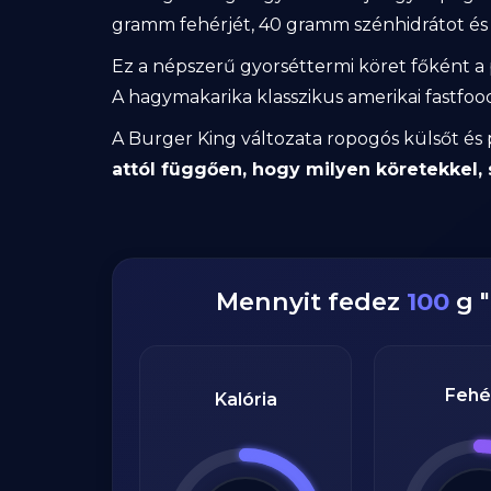
gramm fehérjét, 40 gramm szénhidrátot és 
Ez a népszerű gyorséttermi köret főként a p
A hagymakarika klasszikus amerikai fastfo
A Burger King változata ropogós külsőt és
attól függően, hogy milyen köretekkel, 
Mennyit fedez
100
g
"
Fehé
Kalória