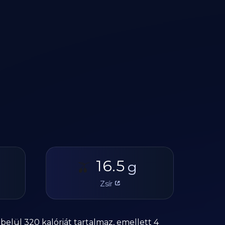
16.5
🫒
g
Zsír
lül 320 kalóriát tartalmaz, emellett 4