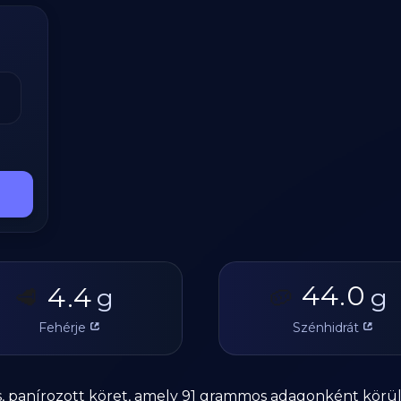
44.0
4.4
🥩
g
🥔
g
Fehérje
Szénhidrát
 panírozott köret, amely 91 grammos adagonként körülbe