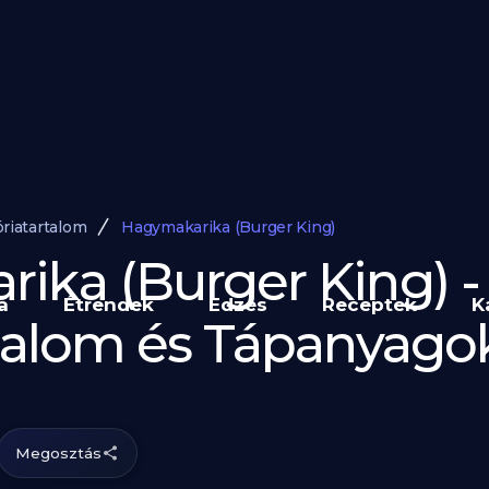
óriatartalom
Hagymakarika (Burger King)
ika (Burger King) -
a
Étrendek
Edzés
Receptek
K
rtalom és Tápanyago
Megosztás