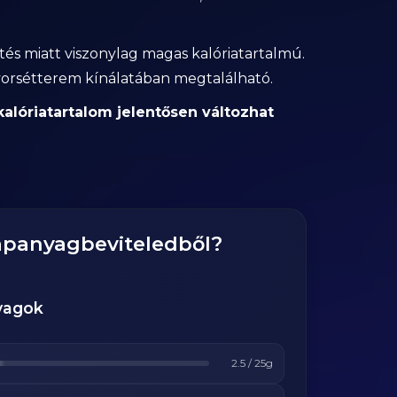
ítés miatt viszonylag magas kalóriatartalmú.
gyorsétterem kínálatában megtalálható.
alóriatartalom jelentősen változhat
tápanyagbeviteledből?
yagok
2.5
/
25
g