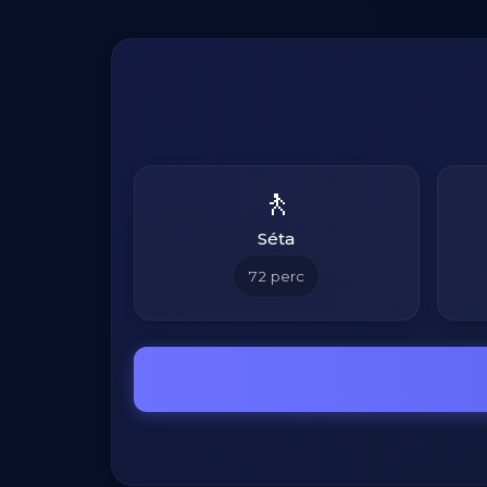
🚶
Séta
72
perc