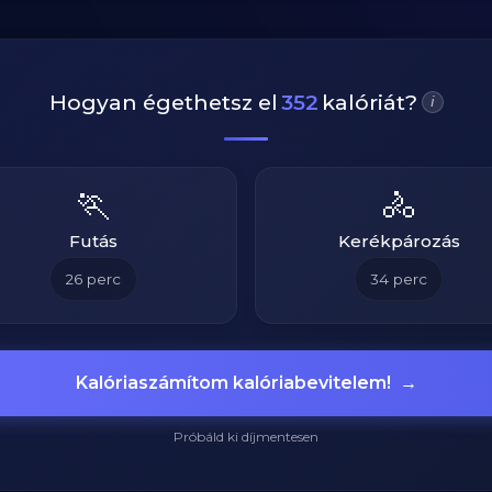
Hogyan égethetsz el
352
kalóriát?
i
🏃
🚴
Futás
Kerékpározás
26
perc
34
perc
Kalóriaszámítom kalóriabevitelem!
→
Próbáld ki díjmentesen