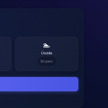
🏊
Úszás
30
perc