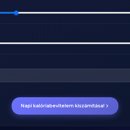
Napi kalóriabevitelem kiszámítása!