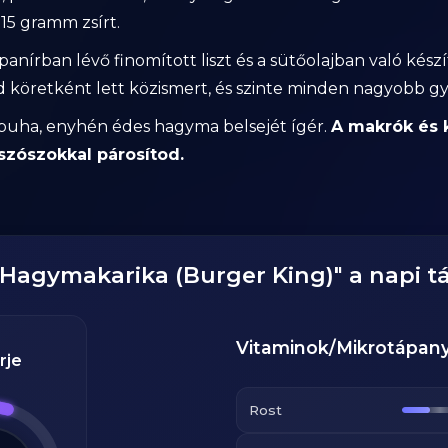
15 gramm zsírt.
anírban lévő finomított liszt és a sütőolajban való kész
od köretként lett közismert, és szinte minden nagyobb 
 puha, enyhén édes hagyma belsejét ígér.
A makrók és k
szószokkal párosítod.
Hagymakarika (Burger King)
" a napi 
Vitaminok/Mikrotápan
rje
Rost