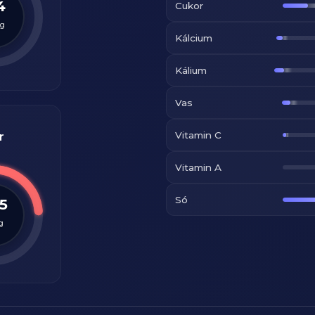
4
Cukor
g
Kálcium
Kálium
Vas
Vitamin C
r
Vitamin A
Só
.5
g