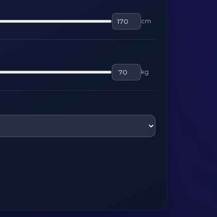
cm
kg