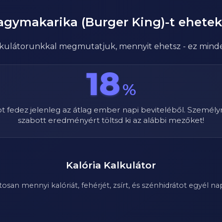
agymakarika (Burger King)
-t ehete
alkulátorunkkal megmutatjuk, mennyit ehetsz - ez mind
18
%
ot fedez jelenleg az átlag ember napi beviteléből. Személy
szabott eredményért töltsd ki az alábbi mezőket!
Kalória Kalkulátor
n mennyi kalóriát, fehérjét, zsírt, és szénhidrátot egyél nap