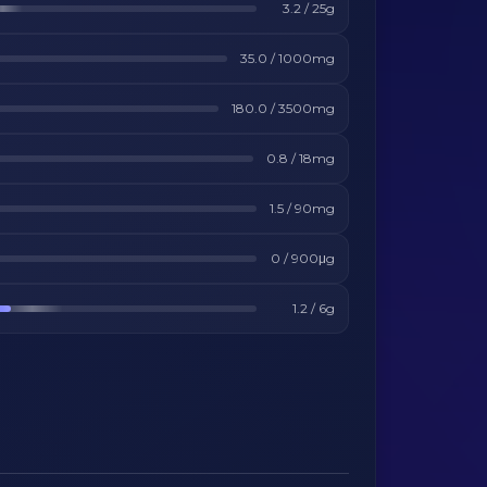
3.2
/
25
g
35.0
/
1000
mg
180.0
/
3500
mg
0.8
/
18
mg
1.5
/
90
mg
0
/
900
μg
1.2
/
6
g