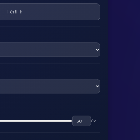
Férfi 👨
év