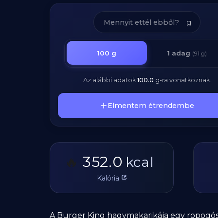
g
100
g
1 adag
(91 g)
Az alábbi adatok
100.0
g
-ra vonatkoznak.
Elmentem étrendembe
352.0
🔥
kcal
Kalória
A Burger King hagymakarikája egy ropogós,