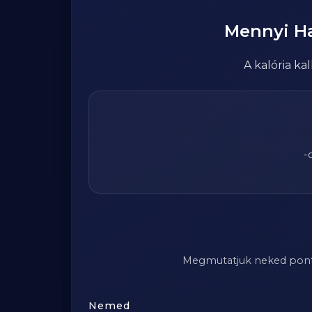
Mennyi
H
A kalória k
-
Megmutatjuk neked pontosa
Nemed