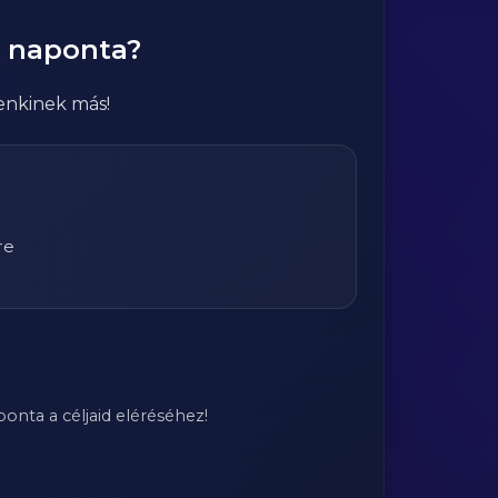
k naponta?
enkinek más!
re
onta a céljaid eléréséhez!