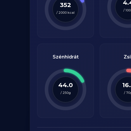
4.
352
/
100
/
2000
kcal
Szénhidrát
Zsí
44.0
16
/
250
g
/
70