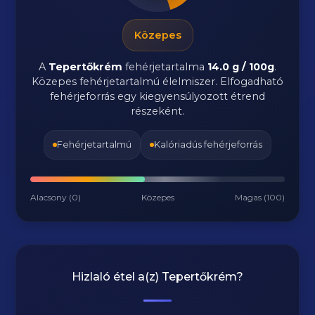
Közepes
A
Tepertőkrém
fehérjetartalma
14.0 g / 100g
.
Közepes fehérjetartalmú élelmiszer. Elfogadható
fehérjeforrás egy kiegyensúlyozott étrend
részeként.
Fehérjetartalmú
Kalóriadús fehérjeforrás
Alacsony (0)
Közepes
Magas (100)
Hizlaló étel a(z)
Tepertőkrém
?