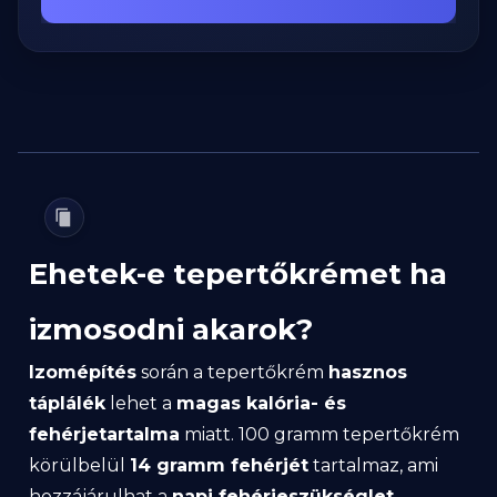
Ehetek-e tepertőkrémet ha
izmosodni akarok?
Izomépítés
során a tepertőkrém
hasznos
táplálék
lehet a
magas kalória- és
fehérjetartalma
miatt. 100 gramm tepertőkrém
körülbelül
14 gramm fehérjét
tartalmaz, ami
hozzájárulhat a
napi fehérjeszükséglet