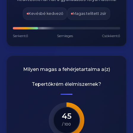
Kevésbé kedvező
Magas telített zsír
Serkentő
Semleges
Csökkentő
Milyen magas a fehérjetartalma a(z)
Tepertőkrém
élelmiszernek?
45
/ 100