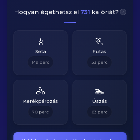
Hogyan égethetsz el
731
kalóriát?
i
🚶
🏃
Séta
Futás
149
perc
53
perc
🚴
🏊
Kerékpározás
Úszás
70
perc
63
perc