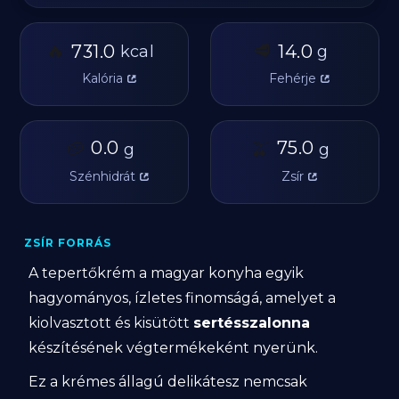
🔥
🥩
731.0
14.0
kcal
g
Kalória
Fehérje
🥔
0.0
🫒
75.0
g
g
Szénhidrát
Zsír
ZSÍR FORRÁS
A tepertőkrém a magyar konyha egyik
hagyományos, ízletes finomságá, amelyet a
kiolvasztott és kisütött
sertésszalonna
készítésének végtermékeként nyerünk.
Ez a krémes állagú delikátesz nemcsak