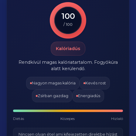
100
/ 100
Kalóriadús
Rendkívül magas kalóriatartalom. Fogyókúra
alatt kerülendő.
Nagyon magas kalória
Kevés rost
Zsírban gazdag
Energiadús
Diétás
Közepes
Hizlaló
Nincsen olyan étel ami kifejezetten direktbe hízást