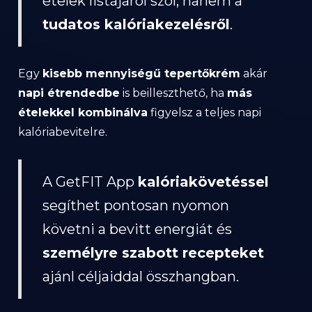
ételek listájáról szól, hanem a
tudatos kalóriakezelésről
.
Egy
kisebb mennyiségű tepertőkrém
akár
napi étrendedbe
is beilleszthető, ha
más
ételekkel kombinálva
figyelsz a teljes napi
kalóriabevitelre.
A GetFIT App
kalóriakövetéssel
segíthet pontosan nyomon
követni a bevitt energiát és
személyre szabott recepteket
ajánl céljaiddal összhangban.