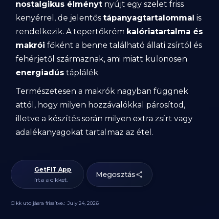
nostalgikus élményt
nyújt egy szelet friss
kenyérrel, de jelentős
tápanyagtartalommal
is
rendelkezik. A tepertőkrém
kalóriatartalma és
makrói
főként a benne található állati zsírtól és
fehérjetől származnak, ami miatt különösen
energiadús
táplálék.
Természetesen a makrók nagyban függnek
attól, hogy milyen hozzávalókkal párosítod,
illetve a készítés során milyen extra zsírt vagy
adalékanyagokat tartalmaz az étel.
GetFIT App
Megosztás
írta a cikket.
Cikk utoljásra frissítve.:
July 24, 2026