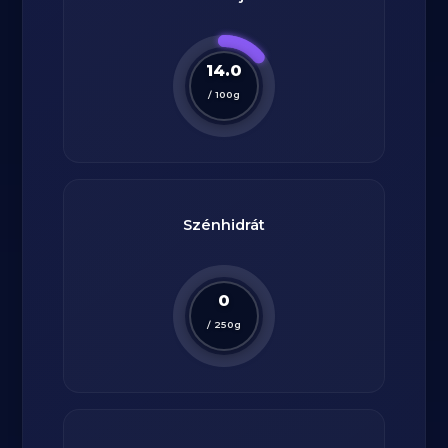
14.0
/
100
g
Szénhidrát
0
/
250
g