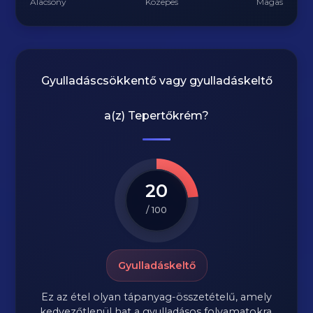
Alacsony
Közepes
Magas
Gyulladáscsökkentő vagy gyulladáskeltő
a(z)
Tepertőkrém
?
20
/ 100
Gyulladáskeltő
Ez az étel olyan tápanyag-összetételű, amely
kedvezőtlenül hat a gyulladásos folyamatokra.