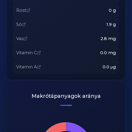
Rost
0
g
Só
1.9
g
Vas
2.8
mg
Vitamin C
0.0
mg
Vitamin A
0.0
μg
Makrótápanyagok aránya