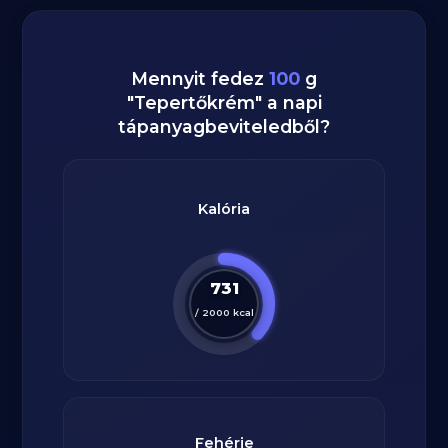
Mennyit fedez
100
g
"
Tepertőkrém
" a napi
tápanyagbeviteledből?
Kalória
731
/
2000
kcal
Fehérje