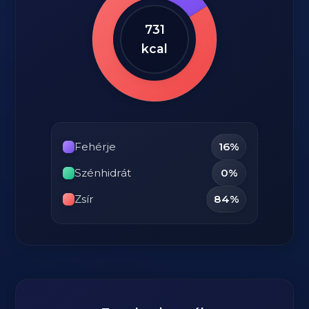
731
kcal
Fehérje
16%
Szénhidrát
0%
Zsír
84%