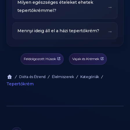
Milyen egészséges ételeket ehetek
→
tepertőkrémmel?
→
Mennyi ideig áll el a házi tepertőkrém?
Feldolgozott Húsok
Vajak és Krémek
Diéta és Étrend
Élelmiszerek
Kategóriák
Tepertőkrém