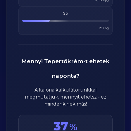
0
/
900
μg
Só
1.9
/
6
g
Mennyi
Tepertőkrém
-t ehetek
naponta?
A kalória kalkulátorunkkal
megmutatjuk, mennyit ehetsz - ez
mindenkinek más!
37
%