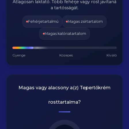
Átlagosan laktató. Több fehérje vagy rost javítaná
a tartósságát.
Fehérjetartalmú
Magas zsírtartalom
Magas kalóriatartalom
Gyenge
Közepes
Kiváló
Magas vagy alacsony a(z) Tepertőkrém
rosttartalma?