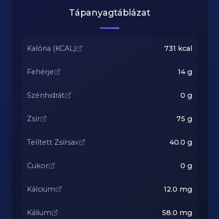
Tápanyagtáblázat
Kalória (KCAL)
731
kcal
Fehérje
14
g
Szénhidrát
0
g
Zsír
75
g
Telített Zsírsav
40.0
g
Cukor
0
g
Kálcium
12.0
mg
Kálium
58.0
mg