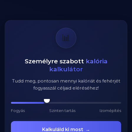
📊
Személyre szabott
kalória
kalkulátor
Tudd meg, pontosan mennyi kalóriát és fehérjét
fogyasszál céljaid eléréséhez!
Fogyás
Szinten tartás
Izomépítés
Kalkuláld ki most
→