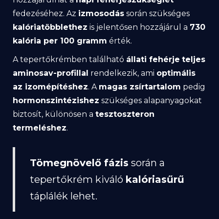
fedezéséhez. Az
izmosodás
során szükséges
kalóriatöbblethez
is jelentősen hozzájárul a
730
kalória per 100 gramm
érték.
A tepertőkrémben található
állati fehérje
teljes
aminosav-profillal
rendelkezik, ami
optimális
az izomépítéshez
. A
magas zsírtartalom
pedig
hormonszintézishez
szükséges alapanyagokat
biztosít, különösen a
tesztoszteron
termeléshez
.
Tömegnövelő fázis
során a
tepertőkrém kiváló
kalóriasűrű
táplálék lehet.