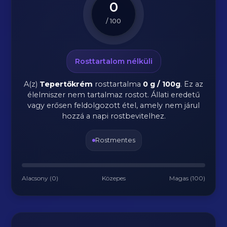
0
/ 100
Rosttartalom nélküli
A(z)
Tepertőkrém
rosttartalma
0 g / 100g
.
Ez az
élelmiszer nem tartalmaz rostot. Állati eredetű
vagy erősen feldolgozott étel, amely nem járul
hozzá a napi rostbevitelhez.
Rostmentes
Alacsony (0)
Közepes
Magas (100)