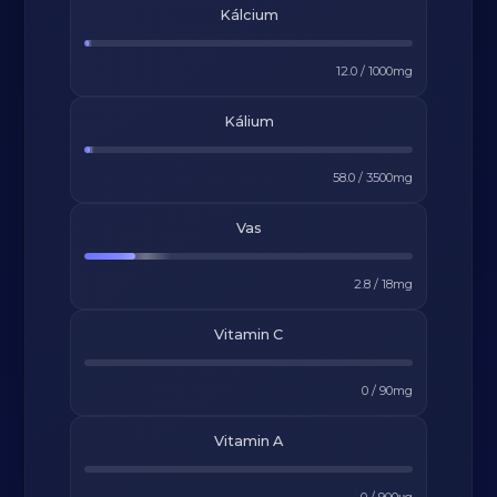
Kálcium
12.0
/
1000
mg
Kálium
58.0
/
3500
mg
Vas
2.8
/
18
mg
Vitamin C
0
/
90
mg
Vitamin A