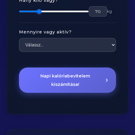
Hány kiló vagy?
kg
Mennyire vagy aktív?
Napi kalóriabevitelem
kiszámítása!