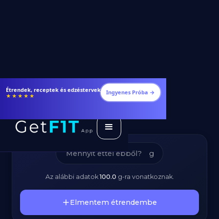
Tepertőkrém -
Étrendek, receptek és edzéstervek
Ingyenes Próba →
★★★★★
Kalóriatartalom és
Tápanyagok
g
Az alábbi adatok
100.0
g
-ra vonatkoznak.
Elmentem étrendembe