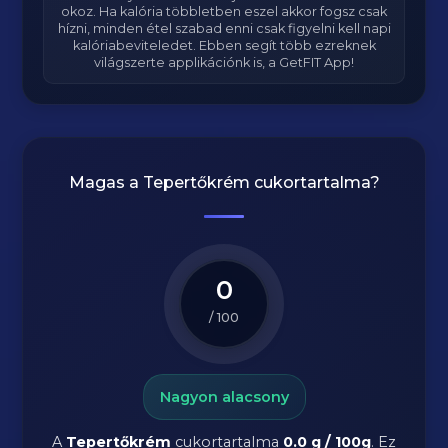
okoz. Ha kalória többletben eszel akkor fogsz csak
hízni, minden étel szabad enni csak figyelni kell napi
kalóriabeviteledet. Ebben segít több ezreknek
világszerte applikációnk is, a GetFIT App!
Magas a
Tepertőkrém
cukortartalma?
0
/ 100
Nagyon alacsony
A
Tepertőkrém
cukortartalma
0.0 g / 100g
. Ez