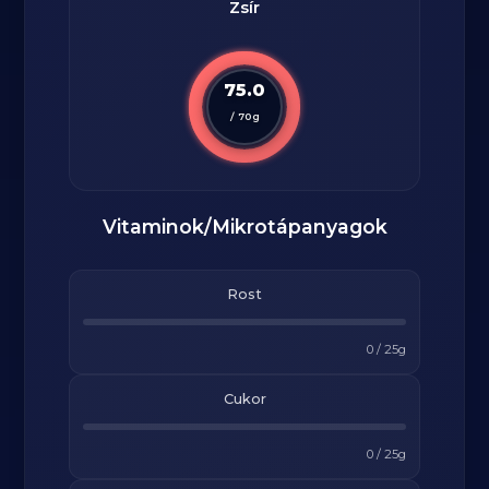
Zsír
75.0
/
70
g
Vitaminok/Mikrotápanyagok
Rost
0
/
25
g
Cukor
0
/
25
g