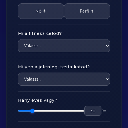
Nő 👩
Férfi 👨
Mi a fitnesz célod?
Milyen a jelenlegi testalkatod?
Hány éves vagy?
év