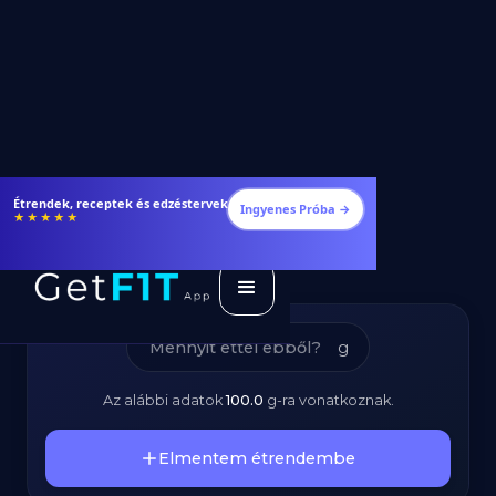
Barna Zsemle –
Étrendek, receptek és edzéstervek
Ingyenes Próba →
★★★★★
Kalóriatartalom és
Tápanyagok
g
Az alábbi adatok
100.0
g
-ra vonatkoznak.
Elmentem étrendembe