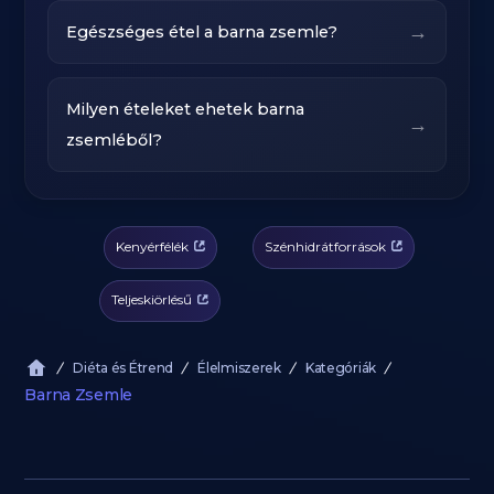
→
Egészséges étel a barna zsemle?
Milyen ételeket ehetek barna
→
zsemléből?
Kenyérfélék
Szénhidrátforrások
Teljeskiörlésű
Diéta és Étrend
Élelmiszerek
Kategóriák
Barna Zsemle