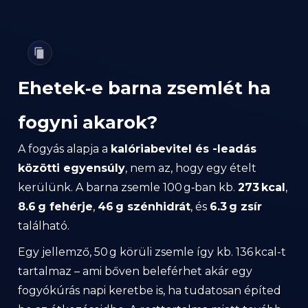
Ehetek‑e barna zsemlét ha
fogyni akarok?
A fogyás alapja a
kalóriabevitel és -leadás
közötti egyensúly
, nem az, hogy egy ételt
kerülünk. A barna zsemle 100 g‑ban kb.
273 kcal
,
8.6 g fehérje
,
46 g szénhidrát
, és
6.3 g zsír
található.
Egy jellemző, 50 g körüli zsemle így kb. 136 kcal-t
tartalmaz – ami bőven beleférhet akár egy
fogyókúrás napi keretbe is, ha tudatosan építed