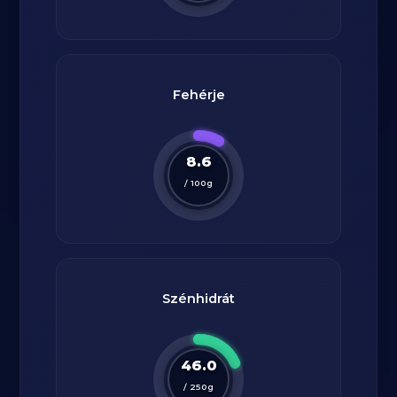
Fehérje
8.6
/
100
g
Szénhidrát
46.0
/
250
g