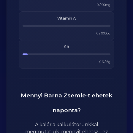
0
/
90
mg
Vitamin A
0
/
900
μg
Só
0.3
/
6
g
Mennyi
Barna Zsemle
-t ehetek
naponta?
A kalória kalkulátorunkkal
megmutatjuk, mennyit ehetsz - ez