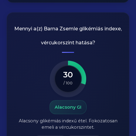
Mennyi a(z)
Barna Zsemle
glikémiás indexe,
vércukorszint hatása?
30
/ 100
Alacsony GI
Alacsony glikémiás indexű étel. Fokozatosan
emeli a vércukorszintet.