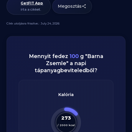
GetFIT App
Megosztás
írta a cikket.
Cikk utoljásra frissítve.:
July 24, 2026
Mennyit fedez
100
g
"
Barna
Zsemle
" a napi
tápanyagbeviteledből?
Kalória
273
/
2000
kcal