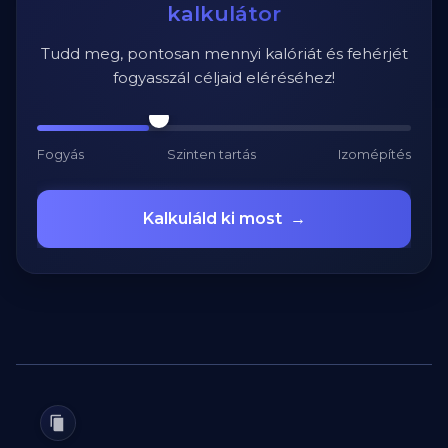
kalkulátor
Tudd meg, pontosan mennyi kalóriát és fehérjét
fogyasszál céljaid eléréséhez!
Fogyás
Szinten tartás
Izomépítés
Kalkuláld ki most
→