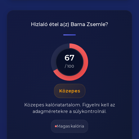
Hizlaló étel a(z)
Barna Zsemle
?
67
/ 100
Közepes
Közepes kalóriatartalom. Figyelni kell az
adagméretekre a súlykontrolnál.
Magas kalória