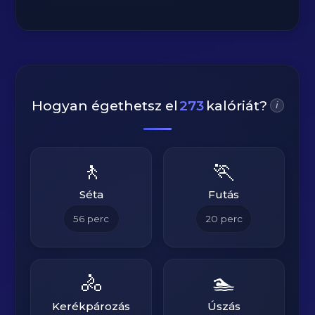
Hogyan égethetsz el
273
kalóriát?
i
🚶
🏃
Séta
Futás
56
perc
20
perc
🚴
🏊
Kerékpározás
Úszás