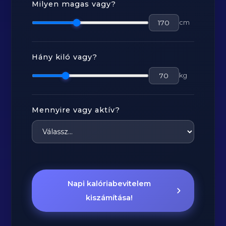
Milyen magas vagy?
cm
Hány kiló vagy?
kg
Mennyire vagy aktív?
Napi kalóriabevitelem
kiszámítása!