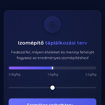
💪
Izomépítő
táplálkozási terv
Fedezd fel, milyen ételeket és mennyi fehérjét
fogyassz az eredményes izomépítéshez!
0.8g/kg
1.6g/kg
2.2g/kg