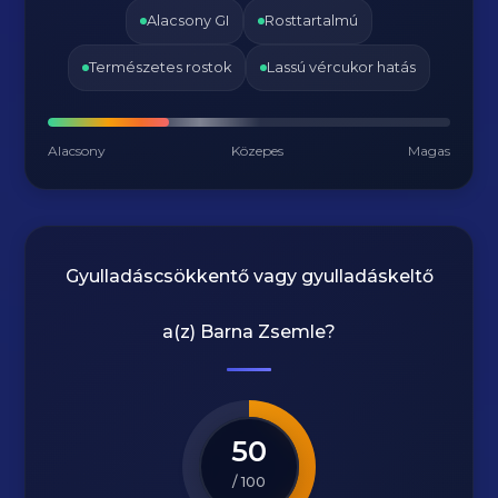
Alacsony GI
Rosttartalmú
Természetes rostok
Lassú vércukor hatás
Alacsony
Közepes
Magas
Gyulladáscsökkentő vagy gyulladáskeltő
a(z)
Barna Zsemle
?
50
/ 100