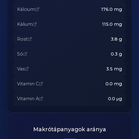
Kálcium
176.0
mg
Kálium
115.0
mg
Rost
3.8
g
Só
0.3
g
Vas
3.5
mg
Vitamin C
0.0
mg
Vitamin A
0.0
μg
Makrótápanyagok aránya