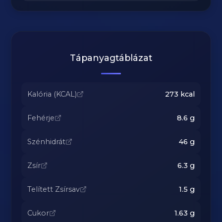
Tápanyagtáblázat
Kalória (KCAL)
273
kcal
Fehérje
8.6
g
Szénhidrát
46
g
Zsír
6.3
g
Telített Zsírsav
1.5
g
Cukor
1.63
g