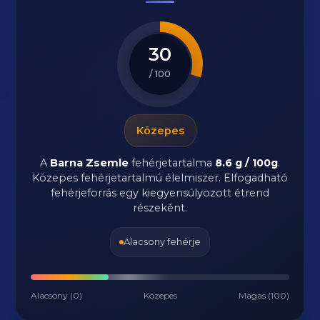
30
/ 100
Közepes
A
Barna Zsemle
fehérjetartalma
8.6 g / 100g
.
Közepes fehérjetartalmú élelmiszer. Elfogadható
fehérjeforrás egy kiegyensúlyozott étrend
részeként.
Alacsony fehérje
Alacsony (0)
Közepes
Magas (100)