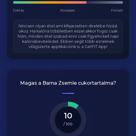
Diétás
Közepes
Hizlaló
Nincsen olyan étel ami kifejezetten direktbe hízást
okoz. Ha kalória többletben eszel akkor fogsz csak
hízni, minden étel szabad enni csak figyelni kell napi
kalóriabeviteledet. Ebben segít több ezreknek
világszerte applikációnk is, a GetFIT App!
Magas a
Barna Zsemle
cukortartalma?
10
/ 100