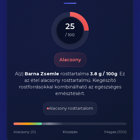
25
/ 100
Alacsony
A(z)
Barna Zsemle
rosttartalma
3.8 g / 100g
.
Ez
az étel alacsony rosttartalmú. Kiegészítő
rostforrásokkal kombinálható az egészséges
emésztésért.
Alacsony rosttartalom
Alacsony (0)
Közepes
Magas (100)