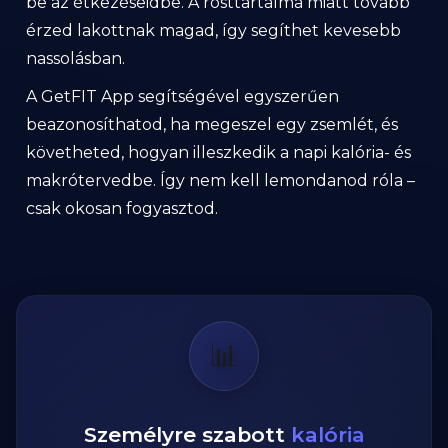
be az étkezéseidbe. A rosttartalma miatt tovább
érzed lakottnak magad, így segíthet kevesebb
nassolásban.
A GetFIT App segítségével egyszerűen
beazonosíthatod, ha megeszel egy zsemlét, és
követheted, hogyan illeszkedik a napi kalória- és
makrótervedbe. Így nem kell lemondanod róla –
csak okosan fogyasztod.
📊
Személyre szabott
kalória