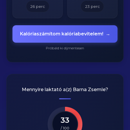
26
perc
23
perc
Kalóriaszámítom kalóriabevitelem!
→
Próbáld ki díjmentesen
Mennyire laktató a(z)
Barna Zsemle
?
33
/ 100