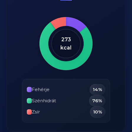
273
kcal
Fehérje
14%
Szénhidrát
76%
Zsír
10%