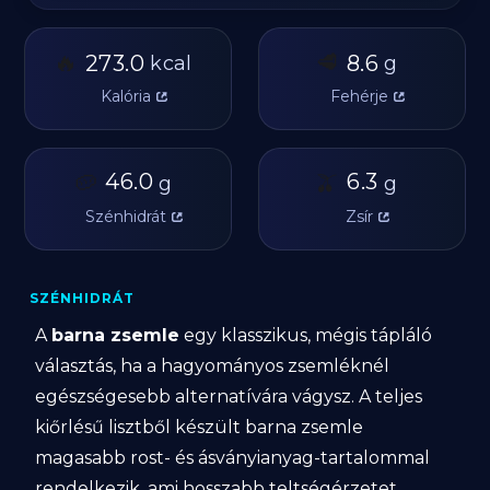
🔥
🥩
273.0
8.6
kcal
g
Kalória
Fehérje
🥔
46.0
🫒
6.3
g
g
Szénhidrát
Zsír
SZÉNHIDRÁT
A
barna zsemle
egy klasszikus, mégis tápláló
választás, ha a hagyományos zsemléknél
egészségesebb alternatívára vágysz. A teljes
kiőrlésű lisztből készült barna zsemle
magasabb rost- és ásványianyag-tartalommal
rendelkezik, ami hosszabb teltségérzetet