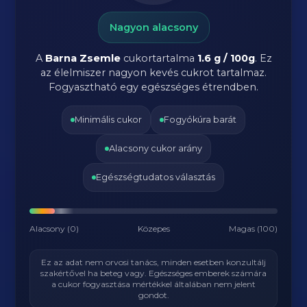
Nagyon alacsony
A
Barna Zsemle
cukortartalma
1.6 g / 100g
. Ez
az élelmiszer nagyon kevés cukrot tartalmaz.
Fogyasztható egy egészséges étrendben.
Minimális cukor
Fogyókúra barát
Alacsony cukor arány
Egészségtudatos választás
Alacsony (0)
Közepes
Magas (100)
Ez az adat nem orvosi tanács, minden esetben konzultálj
szakértővel ha beteg vagy. Egészséges emberek számára
a cukor fogyasztása mértékkel általában nem jelent
gondot.