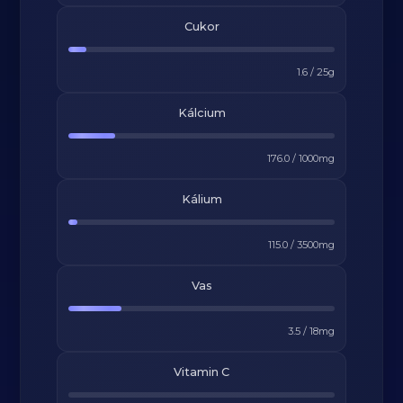
Cukor
1.6
/
25
g
Kálcium
176.0
/
1000
mg
Kálium
115.0
/
3500
mg
Vas
3.5
/
18
mg
Vitamin C