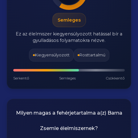
Semleges
Ez az élelmiszer kiegyensúlyozott hatással bír a
gyulladásos folyamatokra nézve.
Kiegyensúlyozott
Rosttartalmú
Serkentő
Semleges
Csökkentő
Milyen magas a fehérjetartalma a(z)
Barna
Zsemle
élelmiszernek?