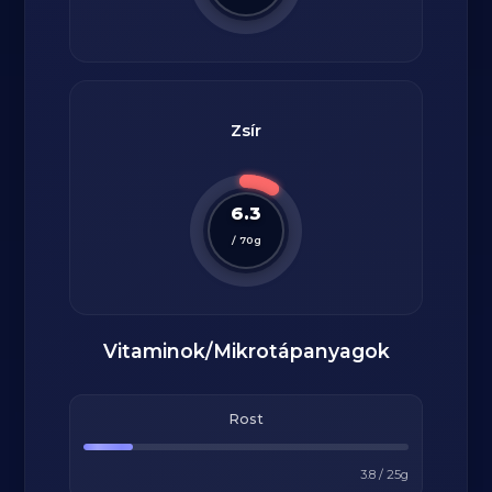
Zsír
6.3
/
70
g
Vitaminok/Mikrotápanyagok
Rost
3.8
/
25
g