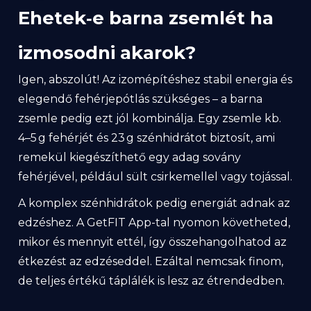
Ehetek‑e barna zsemlét ha
izmosodni akarok?
Igen, abszolút! Az izomépítéshez stabil energia és
elegendő fehérjepótlás szükséges – a barna
zsemle pedig ezt jól kombinálja. Egy zsemle kb.
4–5 g fehérjét és 23 g szénhidrátot biztosít, ami
remekül kiegészíthető egy adag sovány
fehérjével, például sült csirkemellel vagy tojással.
A komplex szénhidrátok pedig energiát adnak az
edzéshez. A GetFIT App-tal nyomon követheted,
mikor és mennyit ettél, így összehangolhatod az
étkezést az edzéseddel. Ezáltal nemcsak finom,
de teljes értékű táplálék is lesz az étrendedben.