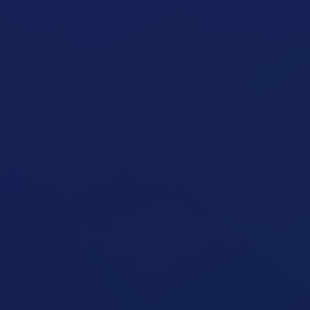
Lassíthatja A Fogyásod A Túl Sok Zsír?
Útmutató megnyitása
Lassíthatja A Fogyásod A Túl Sok
Szénhidrát?
Útmutató megnyitása
Ezért Eszel Túl Kevés Fehérjét
Útmutató megnyitása