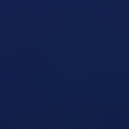
Ezért Lassítja A Fogyásod A Túl
Gyakori Evés
Útmutató megnyitása
Ezért Rendszertelen az Étkezésed
Diéta Alatt
Útmutató megnyitása
Ezért Nem Fogysz a Hétvégi Túlevés
Miatt
Útmutató megnyitása