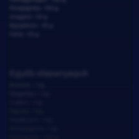
Pirospaprika – 100 g
Oregánó – 50 g
Bazsalikom – 50 g
Fahéj – 50 g
Egyéb alapanyagok
Brokkoli – 1 kg
Sárgarépa – 1 kg
Cukkini – 1 kg
Paprika – 1 kg
Paradicsom – 1 kg
Vöröshagyma – 1 kg
Fokhagyma – 200 g