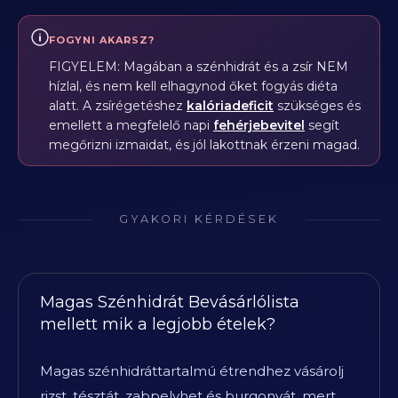
FOGYNI AKARSZ?
FIGYELEM: Magában a szénhidrát és a zsír NEM
hízlal, és nem kell elhagynod őket fogyás diéta
alatt. A zsírégetéshez
kalóriadeficit
szükséges és
emellett a megfelelő napi
fehérjebevitel
segít
megőrizni izmaidat, és jól lakottnak érzeni magad.
GYAKORI KÉRDÉSEK
Magas Szénhidrát Bevásárlólista
mellett mik a legjobb ételek?
Magas szénhidráttartalmú étrendhez vásárolj
rizst, tésztát, zabpelyhet és burgonyát, mert