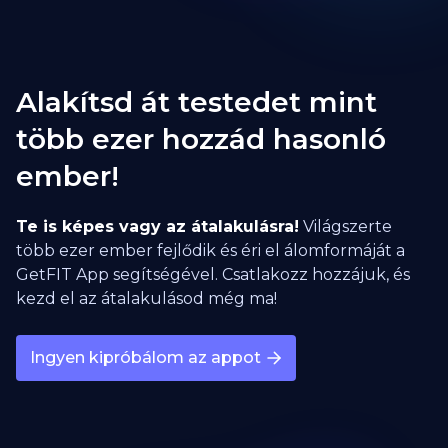
Alakítsd át testedet mint
több ezer hozzád hasonló
ember!
Te is képes vagy az átalakulásra!
Világszerte
több ezer ember fejlődik és éri el álomformáját a
GetFIT App segítségével. Csatlakozz hozzájuk, és
kezd el az átalakulásod még ma!
Ingyen kipróbálom az appot