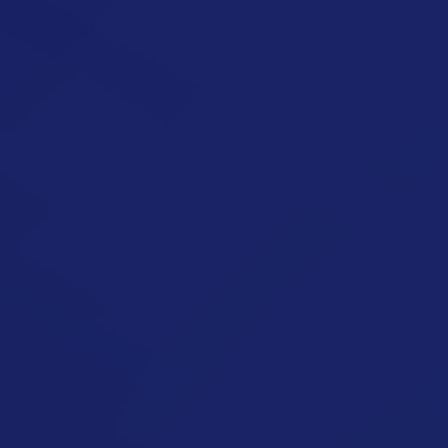
Fordított Kalória Ciklus (Reverse
Dieting)
Étrend megnyitása