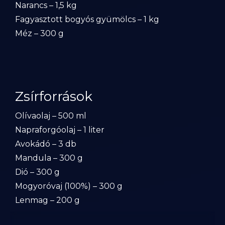
Narancs – 1,5 kg
Fagyasztott bogyós gyümölcs – 1 kg
Méz – 300 g
Zsírforrások
Olívaolaj – 500 ml
Napraforgóolaj – 1 liter
Avokádó – 3 db
Mandula – 300 g
Dió – 300 g
Mogyoróvaj (100%) – 300 g
Lenmag – 200 g