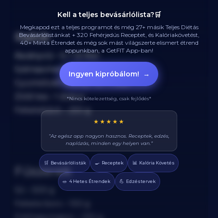
Kell a teljes bevásárlólista?🛒
Megkapod ezt a teljes programot és még 27+ másik Teljes Diétás
Italok
Bevásárlólistánkat + 320 Fehérjedús Receptet, és Kalóriakövetést,
40+ Minta Étrendet és még sok mást világszerte elismert étrend
appunkban, a GetFIT App-ban!
Ásványvíz – 6 × 1,5 liter
Szénsavmentes víz – 3 × 1,5 liter
Ingyen kipróbálom!
→
Gyümölcslé (100%) – 2 × 1 liter
Zöld tea – 1 doboz
*Nincs kötelezettség, csak fejlődés*
Feketekávé – 250 g
★★★★★
“Az egész app nagyon hasznos. Receptek, edzés,
naplózás, minden egy helyen van.”
🛒
🍳
📊
Bevásárlólisták
Receptek
Kalória Követés
Fűszerek
🥗
💪
4 Hetes Étrendek
Edzéstervek
Só – 500 g
Fekete bors – 100 g
Fokhagymapor – 100 g