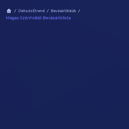
Diéta és Étrend
Bevásárlólisták
Magas Szénhidrát Bevásárlólista
Ezért Nem Fogysz Pedig Egészséges
Ételeket Eszel
Útmutató megnyitása