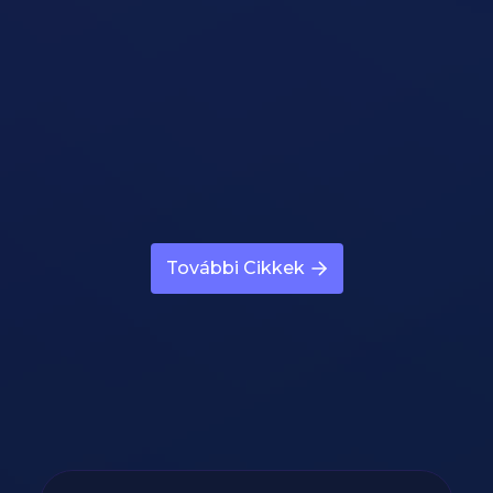
Ezért Nem Fogysz A Hétvégi
Túlevések Miatt
Útmutató megnyitása
Ezért Nem Méred Pontosan Az
További Cikkek
Ételeket
Útmutató megnyitása