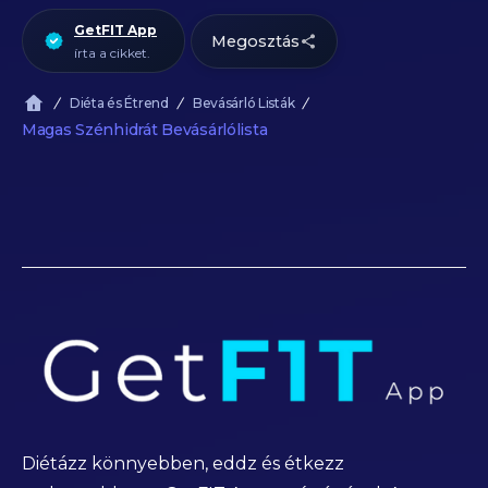
GetFIT App
Megosztás
írta a cikket.
Diéta és Étrend
Bevásárló Listák
Magas Szénhidrát Bevásárlólista
Diétázz könnyebben, eddz és étkezz