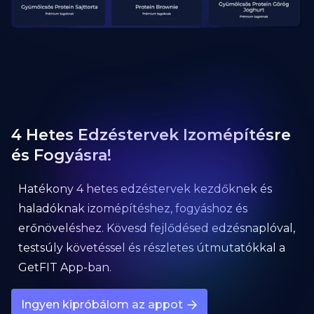
4 Hetes Edzéstervek Izomépítésre
és Fogyásra!
Hatékony 4 hetes edzéstervek kezdőknek és
haladóknak izomépítéshez, fogyáshoz és
erőnöveléshez. Kövesd fejlődésed edzésnaplóval,
testsúly követéssel és részletes útmutatókkal a
GetFIT App-ban.
Ingyen kipróbálom az appot