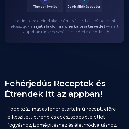
Tömegnövelés
Jobb állóképesség
Kattints arra amit el akarsz érni! Válaszd ki a célod és mi
elkészítjük a
saját alakformáló és kalória tervedet
— amit
az appban tudsz használni és elérni a célodat. 🎯
Fehérjedús Receptek és
Étrendek itt az appban!
Több száz magas fehérjetartalmú recept, előre
elkészített étrend és egészséges ételötlet
fogyáshoz, izomépítéshez és életmódváltáshoz.