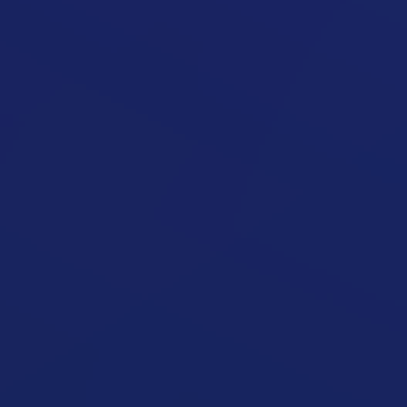
Növényi Alapú (Plant-Based)
Étrend megnyitása
Volumetrikus Étkezés (Volumetric
Eating)
Étrend megnyitása
Magas Rosttartalmú (High Fiber)
Étrend megnyitása