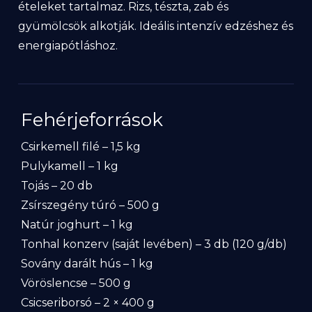
ételeket tartalmaz. Rizs, tészta, zab és
gyümölcsök alkotják. Ideális intenzív edzéshez és
energiapótláshoz.
Fehérjeforrások
Csirkemell filé – 1,5 kg
Pulykamell – 1 kg
Tojás – 20 db
Zsírszegény túró – 500 g
Natúr joghurt – 1 kg
Tonhal konzerv (saját levében) – 3 db (120 g/db)
Sovány darált hús – 1 kg
Vöröslencse – 500 g
Csicseriborsó – 2 × 400 g