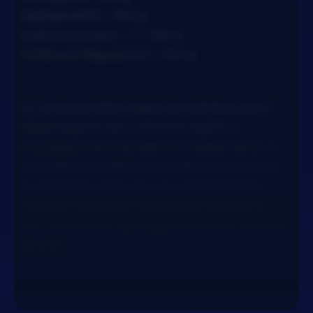
Salátakeverék – 300 g
Kukorica konzerv – 2 × 300 g
Zöldborsó (fagyasztott) – 500 g
Ez a bevásárlólista magas szénhidráttartalmú
alapanyagokra épül, amelyek segítik az
energiaszint fenntartását és a teljesítményt. A
gyorsabb és lassabb felszívódású szénhidrátok
kombinációja stabil vércukorszintet biztosít.
Emellett megfelelő mennyiségű fehérjét és
zsírt is tartalmaz, így kiegyensúlyozott marad az
étrend.