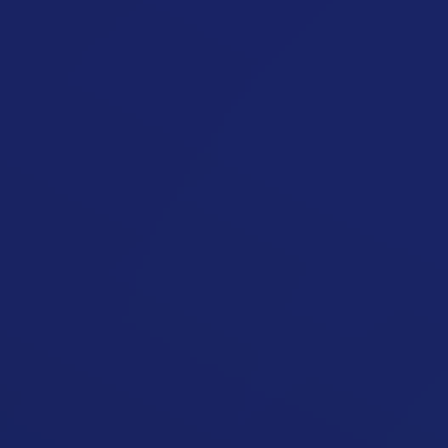
IIFYM
Étrend megnyitása
Okinawa
Étrend megnyitása
Nordic
Étrend megnyitása