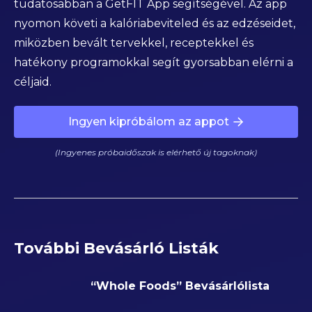
tudatosabban a GetFIT App segítségével. Az app
nyomon követi a kalóriabeviteled és az edzéseidet,
miközben bevált tervekkel, receptekkel és
hatékony programokkal segít gyorsabban elérni a
céljaid.
Ingyen kipróbálom az appot
(Ingyenes próbaidőszak is elérhető új tagoknak)
További Bevásárló Listák
“Whole Foods” Bevásárlólista