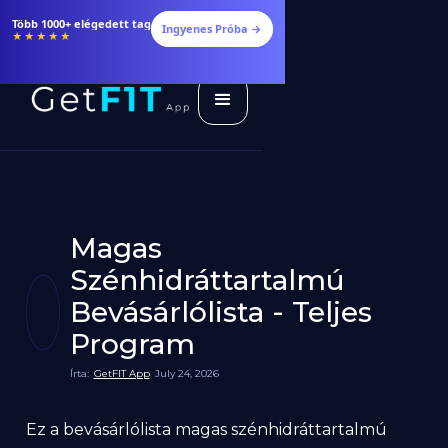
Több 1000+ elégedett tag
Ingyenes Próba →
★★★★★
Magas
Szénhidráttartalmú
Bevásárlólista - Teljes
Program
Írta:
GetFIT App
July 24, 2026
Ez a bevásárlólista magas szénhidráttartalmú