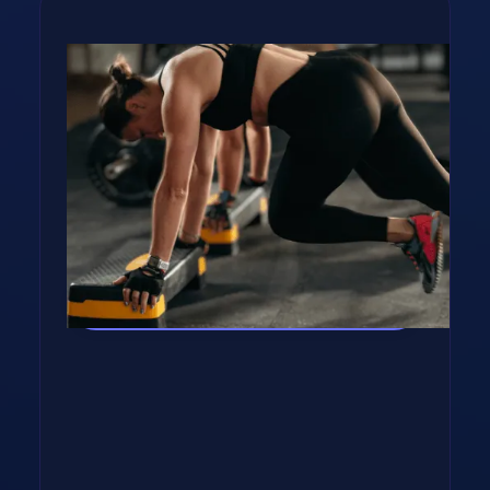
Fogyj, izmosodj te is a
GetFIT App-al!
Kalória és tápanyag terv, több száz recept,
edzés vár rád appunkban - kattints a
gombra, rakjuk össze tervedet!
Kipróbálom az appot! →