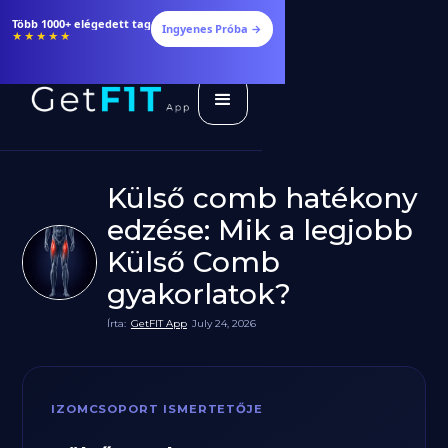
Több 1000+ elégedett tag
Ingyenes Próba →
★★★★★
Külső comb hatékony
edzése: Mik a legjobb
Külső Comb
gyakorlatok?
Írta:
GetFIT App
July 24, 2026
IZOMCSOPORT ISMERTETŐJE