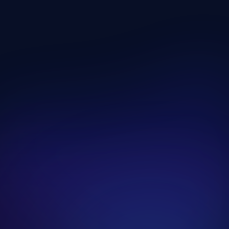
Funkcionális Edzésnap
Edzésnap megnyitása
Edzésnap Kevés Idővel
Edzésnap megnyitása
Edzésnap Fáradtan
Edzésnap megnyitása