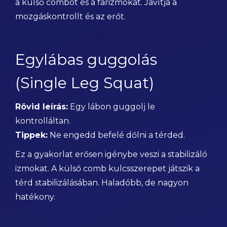
a külső combot és a farizmokat. Javítja a
mozgáskontrollt és az erőt.
Egylábas guggolás
(Single Leg Squat)
Rövid leírás:
Egy lábon guggolj le
kontrolláltan.
Tippek:
Ne engedd befelé dőlni a térded.
Ez a gyakorlat erősen igénybe veszi a stabilizáló
izmokat. A külső comb kulcsszerepet játszik a
térd stabilizálásában. Haladóbb, de nagyon
hatékony.