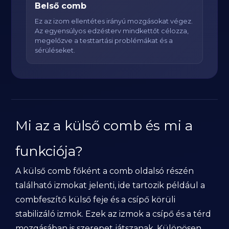
Belső comb
Ez az izom ellentétes irányú mozgásokat végez.
Az egyensúlyos edzésterv mindkettőt célozza,
megelőzve a testtartási problémákat és a
sérüléseket.
Mi az a külső comb és mi a
funkciója?
A külső comb főként a comb oldalsó részén
található izmokat jelenti, ide tartozik például a
combfeszítő külső feje és a csípő körüli
stabilizáló izmok. Ezek az izmok a csípő és a térd
mozgásában is szerepet játszanak. Különösen