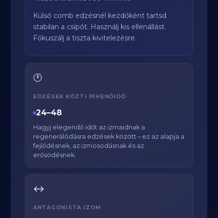
Külső comb edzésnél kezdőként tartsd
stabilan a csípőt. Használj kis ellenállást.
Fókuszálj a tiszta kivitelezésre.
🕐
EDZÉSEK KÖZTI PIHENŐIDŐ
24–48
Hagyj elegendő időt az izmaidnak a
regenerálódásra edzések között – ez az alapja a
fejlődésnek, az izmosodásnak és az
erősödésnek.
↔️
ANTAGONISTA IZOM