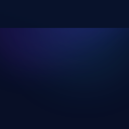
Szabadsúlyos Edzésnap
Edzésnap megnyitása