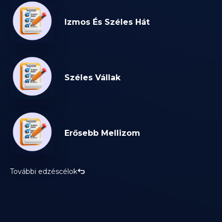
Izmos És Széles Hát
Széles Vállak
Erősebb Mellizom
További edzéscélok