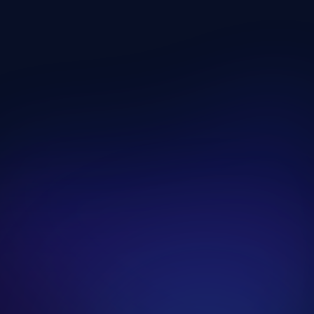
Gépes Edzésnap
Edzésnap megnyitása
Edzőtermi Teljes Test Edzésnap
Edzésnap megnyitása
Kondicionáló Edzésnap
Edzésnap megnyitása