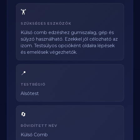
🏋️
SZÜKSÉGES ESZKÖZÖK
Külső comb edzéshez gumiszalag, gép és
súlyzó használható. Ezekkel jól célozható az
izom. Testsúlyos opcióként oldalra lépések
és emelések végezhetők.
📍
TESTRÉGIÓ
Alsótest
🔄
RÖVIDÍTETT NÉV
Külső Comb