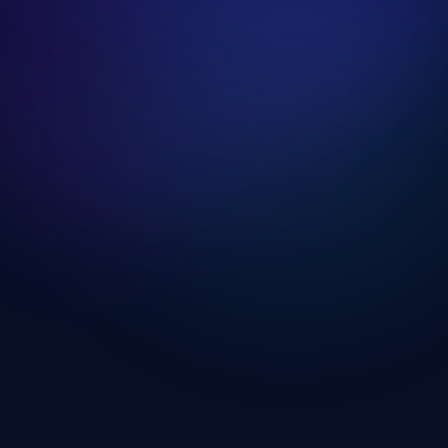
Edzésnap Hosszú Kihagyás Után
Edzésnap megnyitása
Edzésnap Újrakezdőknek
Edzésnap megnyitása
Haladó Teljes Test Edzésnap
Edzésnap megnyitása