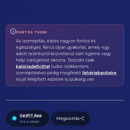
FONTOS TUDNI
Az izomépítás, edzés nagyon fontos és
egészséges. Nincs olyan gyakorlat, amely egy
adott testrészről közvetlenül zsírt égetne vagy
helyi zsírégetést okozna. Testzsírt csak
kalóriadeficittel
tudsz csökkenteni,
izomépítéshez pedig megfelelő
fehérjebevitelre
és jól felépített edzésre is szükség van.
GetFIT App
Megosztás
írta a cikket.