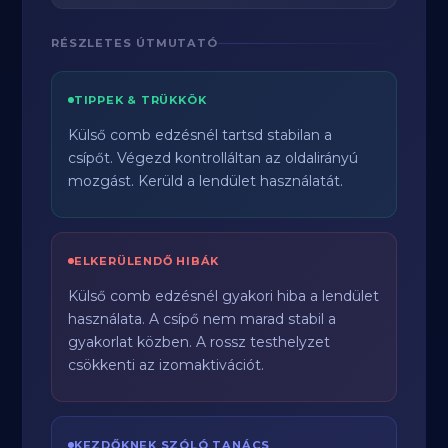
RÉSZLETES ÚTMUTATÓ
TIPPEK & TRÜKKÖK
Külső comb edzésnél tartsd stabilan a
csípőt. Végezd kontrolláltan az oldalirányú
mozgást. Kerüld a lendület használatát.
ELKERÜLENDŐ HIBÁK
Külső comb edzésnél gyakori hiba a lendület
használata. A csípő nem marad stabil a
gyakorlat közben. A rossz testhelyzet
csökkenti az izomaktivációt.
KEZDŐKNEK SZÓLÓ TANÁCS