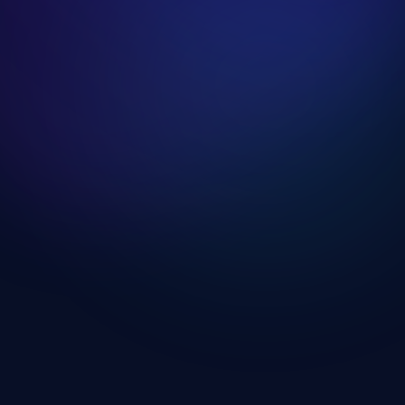
HIIT Kardió Edzésnap
Edzésnap megnyitása
Kardió És Erősítés Kombinált
Edzésnap
Edzésnap megnyitása
Saját Testsúlyos Edzésnap
Edzésnap megnyitása