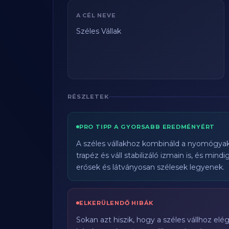
A CÉL NEVE
Széles Vállak
RÉSZLETEK
PRO TIPP A GYORSABB EREDMÉNYÉRT
A széles vállakhoz kombináld a nyomógyako
trapéz és váll stabilizáló izmain is, és mind
erősek és látványosan szélesek legyenek.
ELKERÜLENDŐ HIBÁK
Sokan azt hiszik, hogy a széles vállhoz el