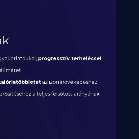
ák
gyakorlatokkal,
progresszív terheléssel
vállméret
alóriatöbbletet
az izomnövekedéshez
erősítéséhez a teljes felsőtest arányának