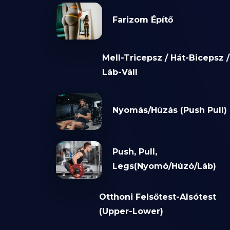
Farizom Építő
Mell-Tricepsz / Hát-Bicepsz /
Láb-Váll
Nyomás/Húzás (Push Pull)
Push, Pull,
Legs(Nyomó/Húzó/Láb)
Otthoni Felsőtest-Alsótest
(Upper-Lower)