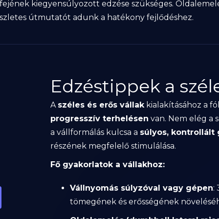
 fejének kiegyensúlyozott edzése szükséges. Oldalemelé
szletes útmutatót adunk a hatékony fejlődéshez.
Edzéstippek a szél
A
széles és erős vállak
kialakításához a f
progresszív terhelésen
van. Nem elég a so
a vállformálás kulcsa a
súlyos, kontrollált
részének megfelelő stimulálása.
Fő gyakorlatok a vállakhoz:
Vállnyomás súlyzóval vagy gépen
:
tömegének és erősségének növelésé