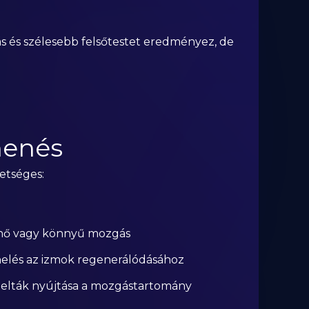
s és szélesebb felsőtestet eredményez, de
.
henés
etséges:
ihenő vagy könnyű mozgás
helés az izmok regenerálódásához
a delták nyújtása a mozgástartomány