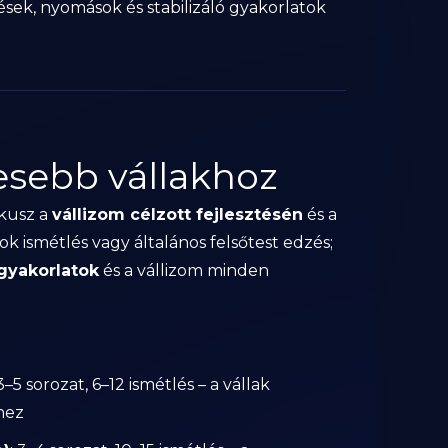
sek, nyomások és stabilizáló gyakorlatok
esebb vállakhoz
ókusz a
vállizom célzott fejlesztésén
és a
k ismétlés vagy általános felsőtest edzés;
 gyakorlatok
és a vállizom minden
 3–5 sorozat, 6–12 ismétlés – a vállak
hez