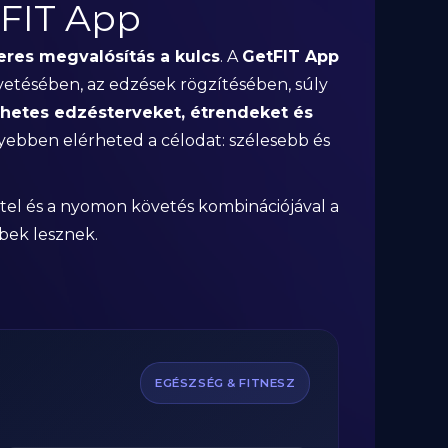
tFIT App
eres megvalósítás a kulcs
. A
GetFIT App
vetésében, az edzések rögzítésében, súly
 hetes edzésterveket, étrendeket és
nyebben elérheted a célodat: szélesebb és
tel és a nyomon követés kombinációjával a
bek lesznek.
EGÉSZSÉG & FITNESZ