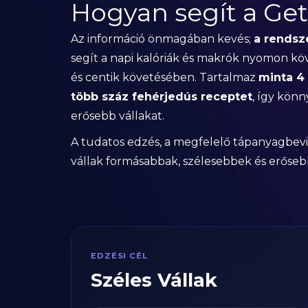
Hogyan segít a Ge
Az információ önmagában kevés;
a rendsz
segít a napi kalóriák és makrók nyomon kö
és centik követésében. Tartalmaz
minta 4
több száz fehérjedús receptet
, így kön
erősebb vállakat.
A tudatos edzés, a megfelelő tápanyagbevi
vállak formásabbak, szélesebbek és erőseb
EDZÉSI CÉL
Széles Vállak