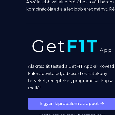
A szélesebb vállak eléréséhez a váll három
kombinációja adja a legjobb eredményt. Ré
Alakítsd át tested a GetFIT App-al! Kövesd
kalóriabeviteled, edzéseid és hatékony
terveket, recepteket, programokat kapsz
mellé!
Ingyen kipróbálom az appot
(Most 14 nap ingyenes új felhasználóknak)