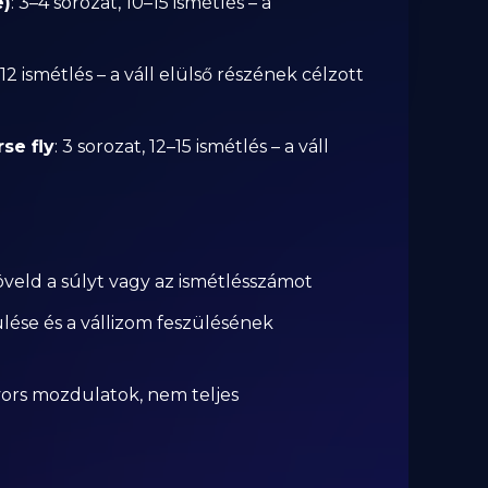
e)
: 3–4 sorozat, 10–15 ismétlés – a
–12 ismétlés – a váll elülső részének célzott
se fly
: 3 sorozat, 12–15 ismétlés – a váll
öveld a súlyt vagy az ismétlésszámot
rülése és a vállizom feszülésének
gyors mozdulatok, nem teljes