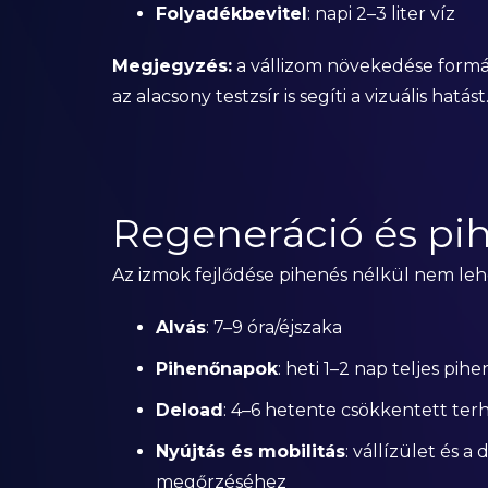
Folyadékbevitel
: napi 2–3 liter víz
Megjegyzés:
a vállizom növekedése formá
az alacsony testzsír is segíti a vizuális hatást
Regeneráció és pi
Az izmok fejlődése pihenés nélkül nem leh
Alvás
: 7–9 óra/éjszaka
Pihenőnapok
: heti 1–2 nap teljes p
Deload
: 4–6 hetente csökkentett ter
Nyújtás és mobilitás
: vállízület és 
megőrzéséhez