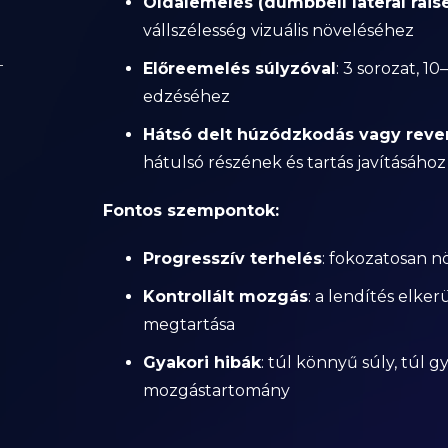
Oldalemelés (dumbbell lateral rais
vállszélesség vizuális növeléséhez
Előreemelés súlyzóval
: 3 sorozat, 10
edzéséhez
Hátsó delt húzódzkodás vagy rever
hátulsó részének és tartás javításához
Fontos szempontok:
Progresszív terhelés
: fokozatosan n
Kontrollált mozgás
: a lendítés elke
megtartása
Gyakori hibák
: túl könnyű súly, túl 
mozgástartomány