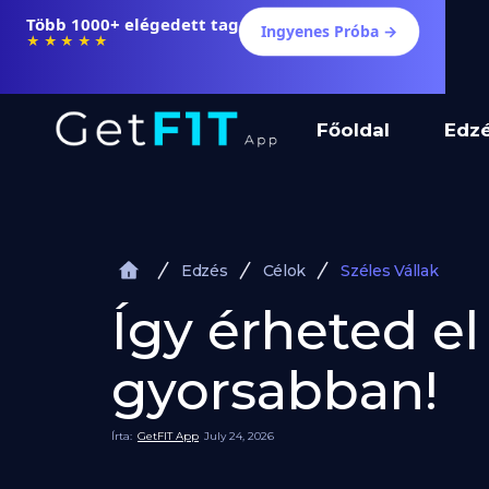
Több 1000+ elégedett tag
Ingyenes Próba →
★★★★★
Főoldal
Edz
Edzés
Célok
Széles Vállak
Így érheted el
gyorsabban!
Írta:
GetFIT App
July 24, 2026