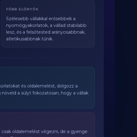
FŐBB ELŐNYÖK
Szélesebb vállakkal erősebbek a
nyomógyakorlatok, a vállad stabilabb
lesz, és a felsőtested arányosabbnak,
atletikusabbnak tűnik.
rlatokat és oldalemelést, dolgozz a
ig növeld a súlyt fokozatosan, hogy a vállak
ég csak oldalemelést végezni, de a gyenge