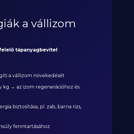
giák a vállizom
elelő tápanyagbevitel
:
egíti a vállizom növekedését
úly kg → az izom regenerációhoz és
gia biztosítása, pl. zab, barna rizs,
nsúly fenntartásához