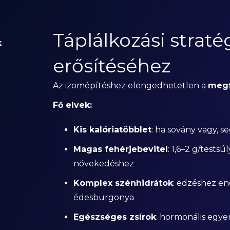
Táplálkozási straté
k
erősítéséhez
Az izomépítéshez elengedhetetlen a
megf
Fő elvek:
Kis kalóriatöbblet
: ha sovány vagy, s
Magas fehérjebevitel
: 1,6–2 g/tests
növekedéshez
Komplex szénhidrátok
: edzéshez ener
édesburgonya
Egészséges zsírok
: hormonális egye