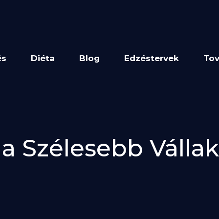
és
Diéta
Blog
Edzéstervek
Tov
 a Szélesebb Vállak