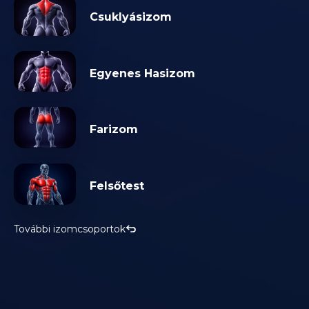
Csuklyásizom
Egyenes Hasizom
Farizom
Felsőtest
További izomcsoportok