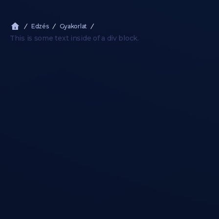
Edzés
Gyakorlat
This is some text inside of a div block.
Tónusosabb Teljes Test
Cikk megnyitása →