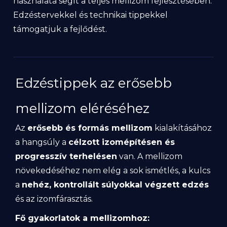
használata segít a teljes mellizom fejlesztésében.
Edzéstervekkel és technikai tippekkel
támogatjuk a fejlődést.
Edzéstippek az erősebb
mellizom eléréséhez
Az
erősebb és formás mellizom
kialakításához
a hangsúly a
célzott izomépítésen és
progresszív terhelésen
van. A mellizom
növekedéséhez nem elég a sok ismétlés, a kulcs
a
nehéz, kontrollált súlyokkal végzett edzés
és az izomfárasztás.
Fő gyakorlatok a mellizomhoz: