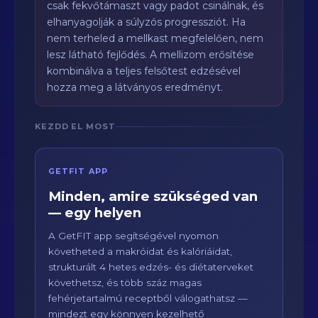
csak fekvőtámaszt vagy padot csinálnak, és
elhanyagolják a súlyzós progressziót. Ha
nem terheled a mellkast megfelelően, nem
lesz látható fejlődés. A mellizom erősítése
kombinálva a teljes felsőtest edzésével
hozza meg a látványos eredményt.
KEZDD EL MOST
GETFIT APP
Minden, amire szükséged van
— egy helyen
A GetFIT app segítségével nyomon
követheted a makróidat és kalóriáidat,
strukturált 4 hetes edzés- és diétaterveket
követhetsz, és több száz magas
fehérjetartalmú receptből válogathatsz —
mindezt egy könnyen kezelhető