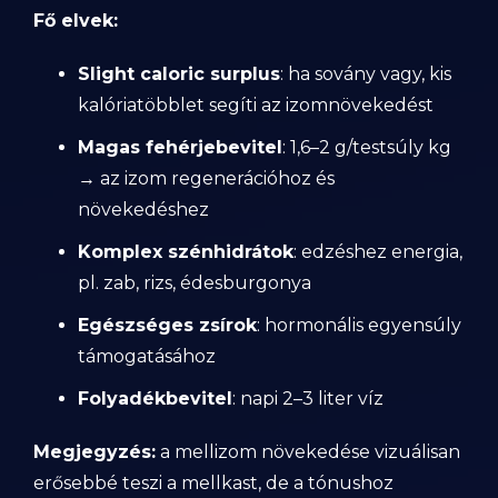
Fő elvek:
Slight caloric surplus
: ha sovány vagy, kis
kalóriatöbblet segíti az izomnövekedést
Magas fehérjebevitel
: 1,6–2 g/testsúly kg
→ az izom regenerációhoz és
növekedéshez
Komplex szénhidrátok
: edzéshez energia,
pl. zab, rizs, édesburgonya
Egészséges zsírok
: hormonális egyensúly
támogatásához
Folyadékbevitel
: napi 2–3 liter víz
Megjegyzés:
a mellizom növekedése vizuálisan
erősebbé teszi a mellkast, de a tónushoz