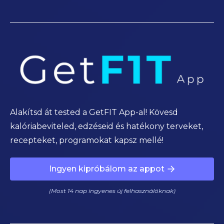
Alakítsd át tested a GetFIT App-al! Kövesd
kalóriabeviteled, edzéseid és hatékony terveket,
recepteket, programokat kapsz mellé!
Ingyen kipróbálom az appot
(Most 14 nap ingyenes új felhasználóknak)