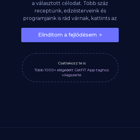
a választott célodat. Több száz
receptünk, edzésterveink és
programjaink is rád várnak, kattints az
alábbi gombra!
Elindítom a fejlődésem
Csatlakozz te is
Több 1000+ elégedett GetFIT App taghoz
világszerte