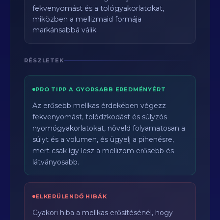
fekvenyomást és a tológyakorlatokat,
miközben a mellizmaid formája
markánsabbá válik.
RÉSZLETEK
PRO TIPP A GYORSABB EREDMÉNYÉRT
Az erősebb mellkas érdekében végezz
fekvenyomást, tolódzkodást és súlyzós
nyomógyakorlatokat, növeld folyamatosan a
súlyt és a volumen, és ügyelj a pihenésre,
mert csak így lesz a mellizom erősebb és
látványosabb.
ELKERÜLENDŐ HIBÁK
Gyakori hiba a mellkas erősítésénél, hogy