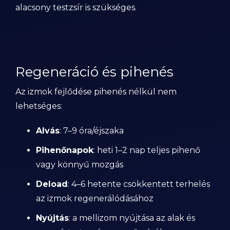
alacsony testzsír is szükséges.
Regeneráció és pihenés
Az izmok fejlődése pihenés nélkül nem
lehetséges:
Alvás
: 7–9 óra/éjszaka
Pihenőnapok
: heti 1–2 nap teljes pihenő
vagy könnyű mozgás
Deload
: 4–6 hetente csökkentett terhelés
az izmok regenerálódásához
Nyújtás
: a mellizom nyújtása az alak és