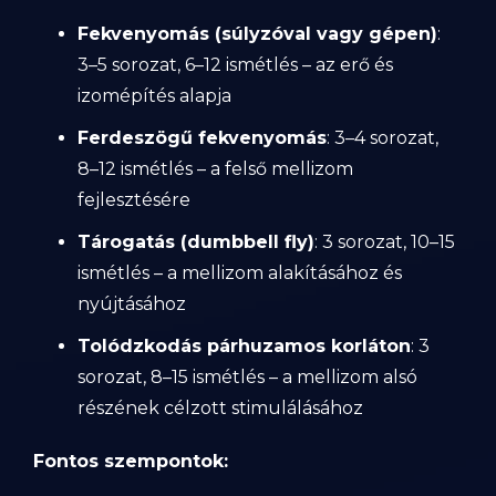
Fekvenyomás (súlyzóval vagy gépen)
:
3–5 sorozat, 6–12 ismétlés – az erő és
izomépítés alapja
Ferdeszögű fekvenyomás
: 3–4 sorozat,
8–12 ismétlés – a felső mellizom
fejlesztésére
Tárogatás (dumbbell fly)
: 3 sorozat, 10–15
ismétlés – a mellizom alakításához és
nyújtásához
Tolódzkodás párhuzamos korláton
: 3
sorozat, 8–15 ismétlés – a mellizom alsó
részének célzott stimulálásához
Fontos szempontok: