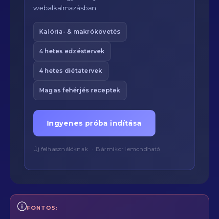
webalkalmazásban.
Kalória- & makrókövetés
4 hetes edzéstervek
4 hetes diétatervek
Magas fehérjés receptek
Ingyenes próba indítása
Új felhasználóknak · Bármikor lemondható
FONTOS: