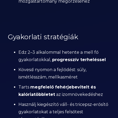
mozgástartomány megőrzéséhez
Gyakorlati stratégiák
Edz 2–3 alkalommal hetente a mell fő
gyakorlatokkal,
progresszív terheléssel
Kövesd nyomon a fejlődést: súly,
ismétlésszám, mellkasméret
Tarts
megfelelő fehérjebevitelt és
kalóriatöbbletet
az izomnövekedéshez
Használj kiegészítő váll- és tricepsz-erősítő
gyakorlatokat a teljes felsőtest