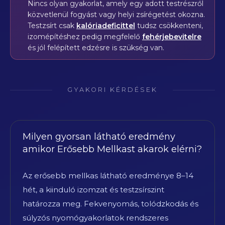
Nincs olyan gyakorlat, amely egy adott testrészről
közvetlenül fogyást vagy helyi zsírégetést okozna.
Testzsírt csak
kalóriadeficittel
tudsz csökkenteni,
izomépítéshez pedig megfelelő
fehérjebevitelre
és jól felépített edzésre is szükség van.
GYAKORI KÉRDÉSEK
Milyen gyorsan látható eredmény
amikor Erősebb Mellkast akarok elérni?
Az erősebb mellkas látható eredménye 8–14
hét, a kiinduló izomzat és testzsírszint
határozza meg. Fekvenyomás, tolódzkodás és
súlyzós nyomógyakorlatok rendszeres