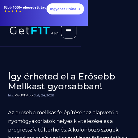
Étrendek, receptek és edzéstervek
Ingyenes Próba →
★★★★★
Így érheted el a Erősebb
Mellkast gyorsabban!
Írta:
GetFIT App
July 24, 2026
Az erősebb mellkas felépítéséhez alapvető a
nyomógyakorlatok helyes kivitelezése és a
progresszív túlterhelés. A különböző szögek