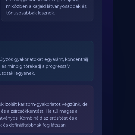
miközben a karjaid látványosabbak és
tónusosabbak lesznek.
úlyzós gyakorlatokat egyaránt, koncentrálj
ra, és mindig törekedj a progresszív
usosak legyenek.
ok izolált karizom-gyakorlatot végzünk, de
 és a zsírcsökkentést. Ha túl magas a
átványos. Kombináld az erősítést és a
 és definiáltabbnak fog látszani.