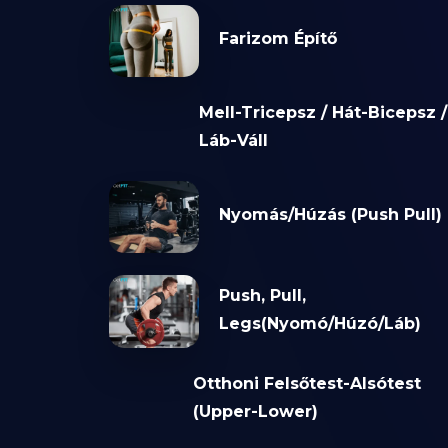
Farizom Építő
Mell-Tricepsz / Hát-Bicepsz /
Láb-Váll
Nyomás/Húzás (Push Pull)
Push, Pull,
Legs(Nyomó/Húzó/Láb)
Otthoni Felsőtest-Alsótest
(Upper-Lower)