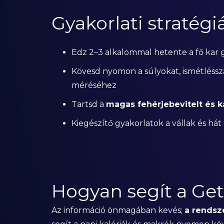
Gyakorlati stratégi
Edz 2–3 alkalommal hetente a fő kar 
Kövesd nyomon a súlyokat, ismétléssz
méréséhez
Tartsd a
magas fehérjebevitelt és ka
Kiegészítő gyakorlatok a vállak és hát
Hogyan segít a Ge
Az információ önmagában kevés;
a rendsz