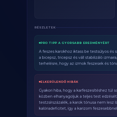
RÉSZLETEK
PRO TIPP A GYORSABB EREDMÉNYÉRT
A feszes karokhoz iktass be testsúlyos és s
a bicepsz, tricepsz és váll stabilizáló izmai
terhelésre, hogy az izmok feszesek és tón
ELKERÜLENDŐ HIBÁK
Gyakori hiba, hogy a karfeszesítéshez túl s
közben elhanyagoljuk a teljes test edzését
testzsírszázalék, a karok tónusa nem lesz l
kalóriadeficitet, így a karizom feszesebbnek