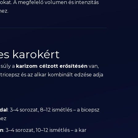
tokat. A megfelelő volumen és intenzitás
hez.
es karokért
súly a
karizom célzott erősítésén
van,
tricepsz és az alkar kombinált edzése adja
dal
: 3–4 sorozat, 8–12 ismétlés – a bicepsz
hez
en
: 3–4 sorozat, 10–12 ismétlés – a kar