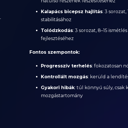
hátulsó részének feszesítéséhez
Kalapács bicepsz hajlítás
: 3 sorozat,
stabilitásához
Tolódzkodás
: 3 sorozat, 8–15 ismétlés
fejlesztéséhez
Fontos szempontok:
Progresszív terhelés
: fokozatosan n
Kontrollált mozgás
: kerüld a lendít
Gyakori hibák
: túl könnyű súly, csak 
mozgástartomány