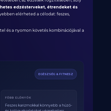
vetésében, az edzések rögzítésében, súly
 hetes edzésterveket, étrendeket és
yebben elérheted a célodat: feszes,
tel és a nyomon követés kombinációjával a
EGÉSZSÉG & FITNESZ
FŐBB ELŐNYÖK
Feszes karizmokkal könnyebb a húzó-
és tológyakorlatokat végrehajtani,