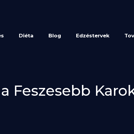
és
Diéta
Blog
Edzéstervek
Tov
l a Feszesebb Karo