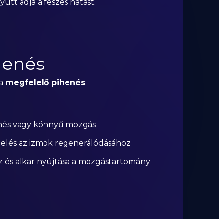
yütt adja a feszes hatást.
henés
 a
megfelelő pihenés
:
ihenés vagy könnyű mozgás
helés az izmok regenerálódásához
psz és alkar nyújtása a mozgástartomány