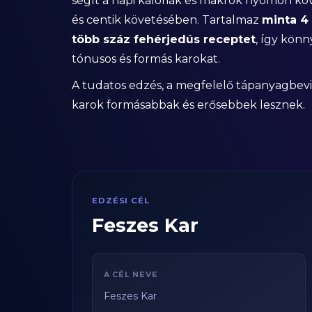
segít a napi kalóriák és makrók nyomon kö
és centik követésében. Tartalmaz
minta 4
több száz fehérjedús receptet
, így könn
tónusos és formás karokat.
A tudatos edzés, a megfelelő tápanyagbevi
karok formásabbak és erősebbek lesznek.
EDZÉSI CÉL
Feszes Kar
A CÉL NEVE
Feszes Kar