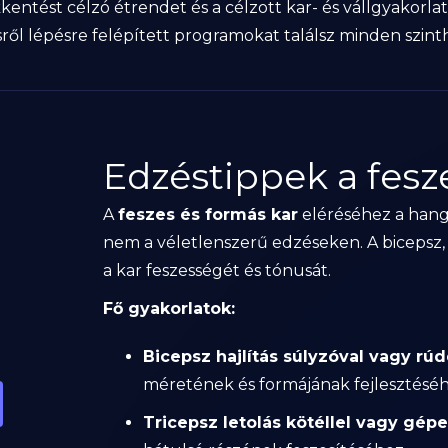
entést célzó étrendet és a célzott kar- és vállgyakorla
ről lépésre felépített programokat találsz minden szint
Edzéstippek a fesz
A
feszes és formás kar
eléréséhez a hang
nem a véletlenszerű edzéseken. A bicepsz, 
a kar feszességét és tónusát.
Fő gyakorlatok:
Bicepsz hajlítás súlyzóval vagy rúd
méretének és formájának fejlesztésé
Tricepsz letolás kötéllel vagy gép