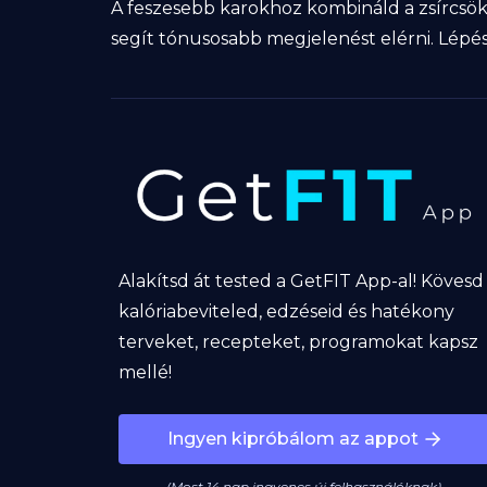
A feszesebb karokhoz kombináld a zsírcsökk
segít tónusosabb megjelenést elérni. Lépés
Alakítsd át tested a GetFIT App-al! Kövesd
kalóriabeviteled, edzéseid és hatékony
terveket, recepteket, programokat kapsz
mellé!
Ingyen kipróbálom az appot
(Most 14 nap ingyenes új felhasználóknak)