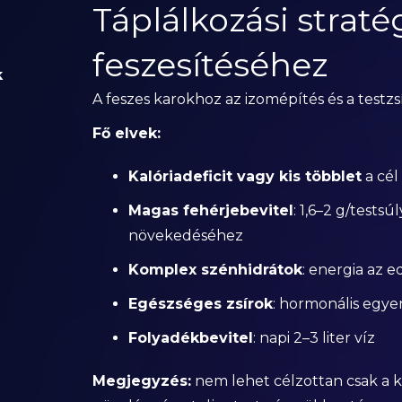
Táplálkozási straté
feszesítéséhez
k
A feszes karokhoz az izomépítés és a testz
Fő elvek:
Kalóriadeficit vagy kis többlet
a cél 
Magas fehérjebevitel
: 1,6–2 g/tests
növekedéséhez
Komplex szénhidrátok
: energia az 
Egészséges zsírok
: hormonális egye
Folyadékbevitel
: napi 2–3 liter víz
Megjegyzés:
nem lehet célzottan csak a k