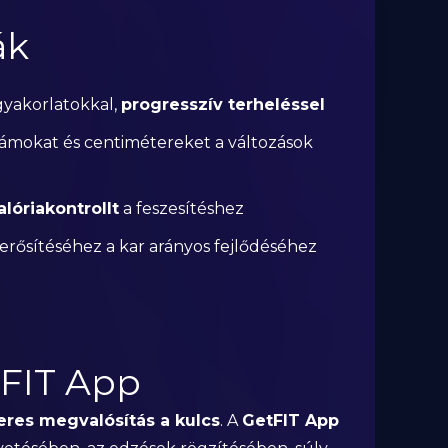
ák
gyakorlatokkal,
progresszív terheléssel
ámokat és centimétereket a változások
lóriakontrollt
a feszesítéshez
 erősítéséhez a kar arányos fejlődéséhez
tFIT App
eres megvalósítás a kulcs
. A
GetFIT App