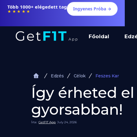
Több 1000+ elégedett tag
Ingyenes Próba →
★★★★★
Főoldal
Edz
Edzés
Célok
Feszes Kar
Így érheted e
gyorsabban!
Írta:
GetFIT App
July 24, 2026