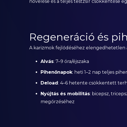
növelése és a teljes testzsír csökkentése eg
Regeneráció és pi
A karizmok fejlődéséhez elengedhetetlen
Alvás
: 7–9 óra/éjszaka
Pihenőnapok
: heti 1–2 nap teljes p
Deload
: 4–6 hetente csökkentett ter
Nyújtás és mobilitás
: bicepsz, trice
megőrzéséhez