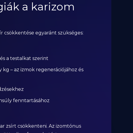
giák a karizom
sír csökkentése egyaránt szükséges:
és a testalkat szerint
úly kg – az izmok regenerációjához és
edzésekhez
nsúly fenntartásához
ar zsírt csökkenteni. Az izomtónus