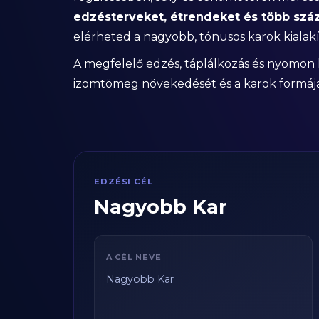
edzésterveket, étrendeket és több szá
elérheted a nagyobb, tónusos karok kialakí
A megfelelő edzés, táplálkozás és nyomon 
izomtömeg növekedését és a karok formájá
EDZÉSI CÉL
Nagyobb Kar
A CÉL NEVE
Nagyobb Kar