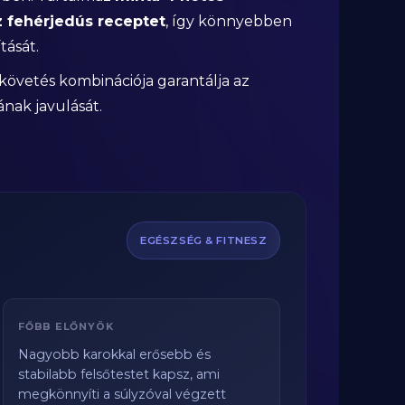
z fehérjedús receptet
, így könnyebben
tását.
követés kombinációja garantálja az
nak javulását.
EGÉSZSÉG & FITNESZ
FŐBB ELŐNYÖK
Nagyobb karokkal erősebb és
stabilabb felsőtestet kapsz, ami
megkönnyíti a súlyzóval végzett