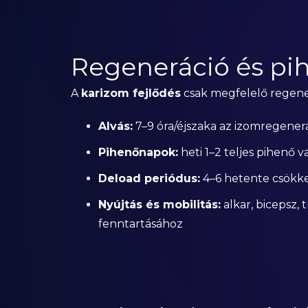
Regeneráció és pi
A
karizom fejlődés
csak megfelelő regener
Alvás:
7–9 óra/éjszaka az izomregener
Pihenőnapok:
heti 1–2 teljes pihenő
Deload periódus:
4–6 hetente csökke
Nyújtás és mobilitás:
alkar, bicepsz, 
fenntartásához