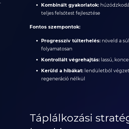
Kombinált gyakorlatok:
húzódzkodás,
teljes felsőtest fejlesztése
Fontos szempontok:
Progresszív túlterhelés:
növeld a súl
folyamatosan
Kontrollált végrehajtás:
lassú, konce
Kerüld a hibákat:
lendületből végzett
regeneráció nélkül
Táplálkozási strat