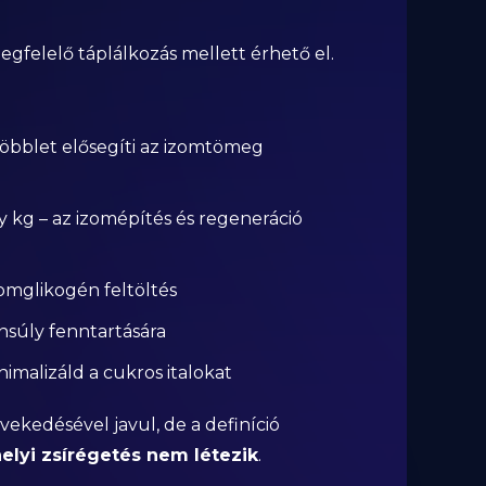
felelő táplálkozás mellett érhető el.
többlet elősegíti az izomtömeg
ly kg – az izomépítés és regeneráció
zomglikogén feltöltés
súly fenntartására
inimalizáld a cukros italokat
ekedésével javul, de a definíció
elyi zsírégetés nem létezik
.