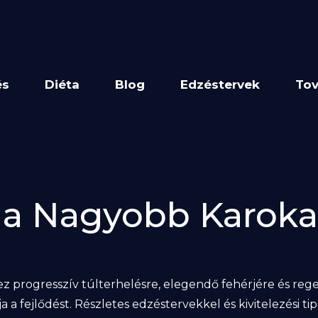
és
Diéta
Blog
Edzéstervek
Tov
l a Nagyobb Karoka
rogresszív túlterhelésre, elegendő fehérjére és regene
a a fejlődést. Részletes edzéstervekkel és kivitelezési t