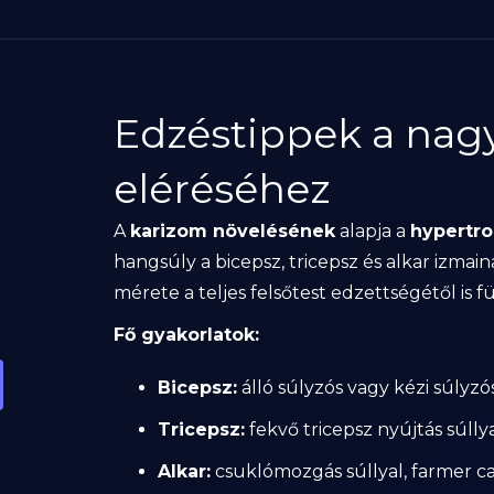
Edzéstippek a nag
eléréséhez
A
karizom növelésének
alapja a
hypertro
hangsúly a bicepsz, tricepsz és alkar izmai
mérete a teljes felsőtest edzettségétől is f
Fő gyakorlatok:
Bicepsz:
álló súlyzós vagy kézi súlyzós
Tricepsz:
fekvő tricepsz nyújtás súllya
Alkar:
csuklómozgás súllyal, farmer ca