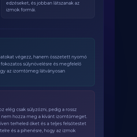
edzéseket, és jobban látszanak az
izmok formái.
rlatokat végezz, hanem összetett nyomó
a fokozatos súlynövelésre és megfelelő
hogy az izomtömeg látványosan
z elég csak súlyzózni, pedig a rossz
lat nem hozza meg a kívánt izomtömeget.
ven terheled őket és a teljes felsőtestet
vitelre és a pihenésre, hogy az izmok