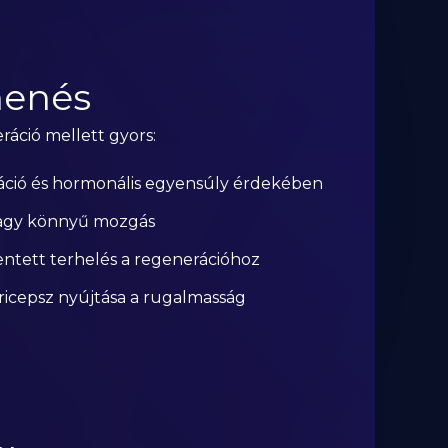
henés
áció mellett gyors:
áció és hormonális egyensúly érdekében
 vagy könnyű mozgás
ntett terhelés a regenerációhoz
tricepsz nyújtása a rugalmasság