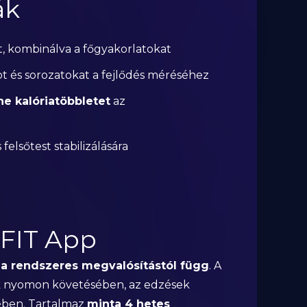
ák
t, kombinálva a főgyakorlatokat
t és sorozatokat a fejlődés méréséhez
e kalóriatöbbletet
az
elsőtest stabilizálására
tFIT App
s
a rendszeres megvalósítástól függ
. A
ók nyomon követésében, az edzések
ében. Tartalmaz
minta 4 hetes