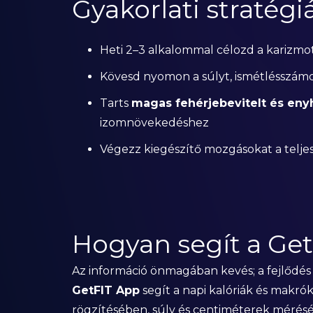
Gyakorlati stratégi
Heti 2–3 alkalommal célozd a karizmo
Kövesd nyomon a súlyt, ismétlésszámo
Tarts
magas fehérjebevitelt és enyh
izomnövekedéshez
Végezz kiegészítő mozgásokat a teljes f
Hogyan segít a Ge
Az információ önmagában kevés; a fejlődé
GetFIT App
segít a napi kalóriák és makr
rögzítésében, súly és centiméterek mérés