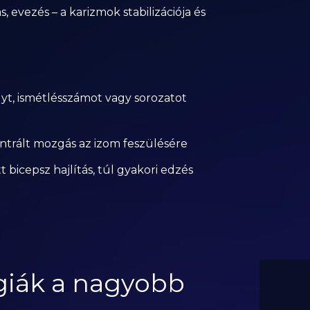
 evezés – a karizmok stabilizációja és
yt, ismétlésszámot vagy sorozatot
ntrált mozgás az izom feszülésére
 bicepsz hajlítás, túl gyakori edzés
égiák a nagyobb