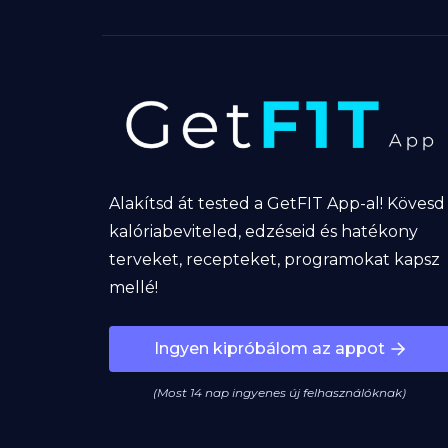
Alakítsd át tested a GetFIT App-al! Kövesd
kalóriabeviteled, edzéseid és hatékony
terveket, recepteket, programokat kapsz
mellé!
Ingyen kipróbálom az appot
(Most 14 nap ingyenes új felhasználóknak)