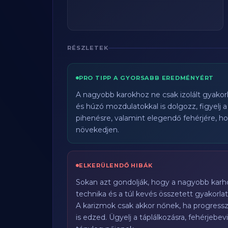
RÉSZLETEK
PRO TIPP A GYORSABB EREDMÉNYÉRT
A nagyobb karokhoz ne csak izolált gyako
és húzó mozdulatokkal is dolgozz, figyelj 
pihenésre, valamint elegendő fehérjére, 
növekedjen.
ELKERÜLENDŐ HIBÁK
Sokan azt gondolják, hogy a nagyobb karho
technika és a túl kevés összetett gyakor
A karizmok csak akkor nőnek, ha progresszí
is edzed. Ügyelj a táplálkozásra, fehérjebe