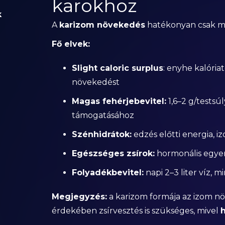
karokhoz
k
A
karizom növekedés
hatékonyan csak meg
Fő elvek:
Slight caloric surplus
: enyhe kalória
növekedést
Magas fehérjebevitel:
1,6–2 g/testsú
támogatásához
Szénhidrátok:
edzés előtti energia, i
Egészséges zsírok:
hormonális egyen
Folyadékbevitel:
napi 2–3 liter víz, m
Megjegyzés:
a karizom formája az izom növ
érdekében zsírvesztés is szükséges, mivel
h