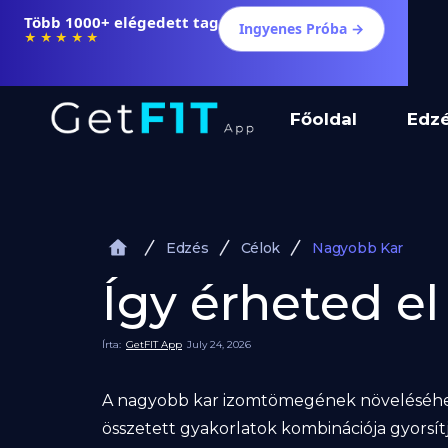
Több 1000+ elégedett tag
Ingyenes Próba →
★★★★★
Főoldal
Edz
Edzés
Célok
Nagyobb Kar
Így érheted e
Írta:
GetFIT App
July 24, 2026
A nagyobb kar izomtömegének növeléséhez p
összetett gyakorlatok kombinációja gyorsítj