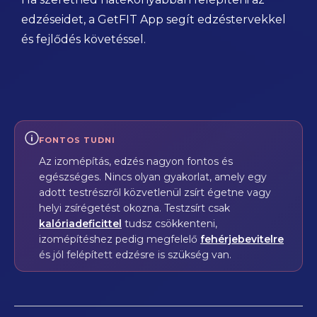
edzéseidet, a GetFIT App segít edzéstervekkel
és fejlődés követéssel.
FONTOS TUDNI
Az izomépítás, edzés nagyon fontos és
egészséges. Nincs olyan gyakorlat, amely egy
adott testrészről közvetlenül zsírt égetne vagy
helyi zsírégetést okozna. Testzsírt csak
kalóriadeficittel
tudsz csökkenteni,
izomépítéshez pedig megfelelő
fehérjebevitelre
és jól felépített edzésre is szükség van.