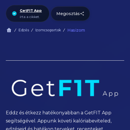
GetFIT App
Megosztás
írta a cikket.
Hasizom
Edzés
Izomcsoportok
Eddz és étkezz hatékonyabban a GetFIT App
segítségével. Appunk követi kalóriabeviteled,
edzéseid és hatékon terveket, recepteket,