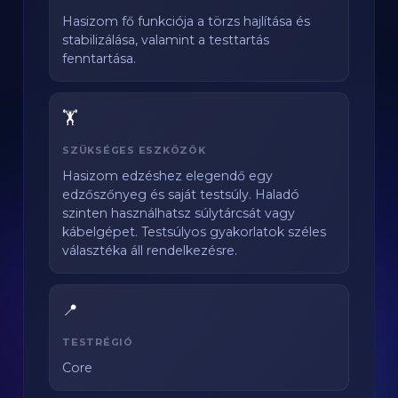
Hasizom fő funkciója a törzs hajlítása és
stabilizálása, valamint a testtartás
fenntartása.
🏋️
SZÜKSÉGES ESZKÖZÖK
Hasizom edzéshez elegendő egy
edzőszőnyeg és saját testsúly. Haladó
szinten használhatsz súlytárcsát vagy
kábelgépet. Testsúlyos gyakorlatok széles
választéka áll rendelkezésre.
📍
TESTRÉGIÓ
Core