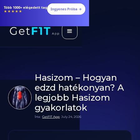
Több 1000+ elégedett tag
Ingyenes Próba →
★★★★★
Hasizom – Hogyan
edzd hatékonyan? A
legjobb Hasizom
gyakorlatok
Írta:
GetFIT App
July 24, 2026