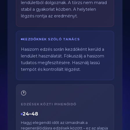
lendületből dolgoznak. A törzs nem marad
stabil a gyakorlat közben. A helytelen
légzés rontja az eredményt.
KEZDŐKNEK SZÓLÓ TANÁCS
Hasizom edzés során kezdőként kerüld a
lendület használatát. Fókuszálj a hasizom
tudatos megfeszítésére. Használj lassú
tempót és kontrollált légzést.
🕐
EDZÉSEK KÖZTI PIHENŐIDŐ
24–48
Hagyj elegendő időt az izmaidnak a
regenerálódásra edzések között – ez az alapja