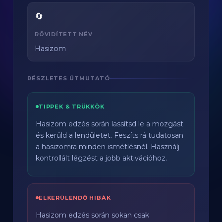
🔄
RÖVIDÍTETT NÉV
Hasizom
RÉSZLETES ÚTMUTATÓ
TIPPEK & TRÜKKÖK
Hasizom edzés során lassítsd le a mozgást
és kerüld a lendületet. Feszíts rá tudatosan
a hasizomra minden ismétlésnél. Használj
kontrollált légzést a jobb aktivációhoz.
ELKERÜLENDŐ HIBÁK
Hasizom edzés során sokan csak