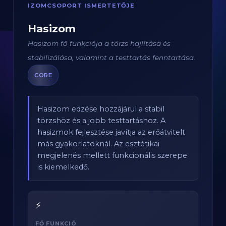
IZOMCSOPORT ISMERTETŐJE
Hasizom
Hasizom fő funkciója a törzs hajlítása és
stabilizálása, valamint a testtartás fenntartása.
CORE
Hasizom edzése hozzájárul a stabil
törzshöz és a jobb testtartáshoz. A
hasizmok fejlesztése javítja az erőátvitelt
más gyakorlatoknál. Az esztétikai
megjelenés mellett funkcionális szerepe
is kiemelkedő.
⚡
FŐ FUNKCIÓ