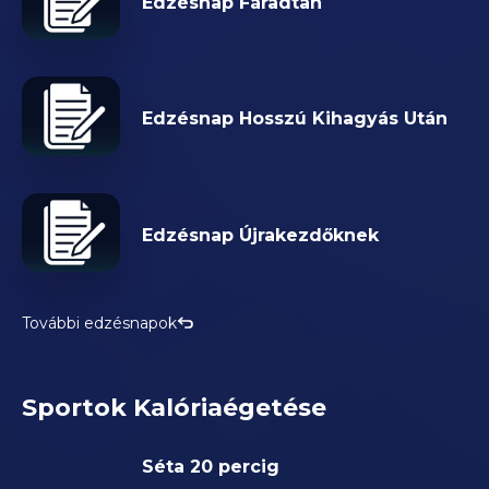
Edzésnap Fáradtan
Edzésnap Hosszú Kihagyás Után
Edzésnap Újrakezdőknek
További edzésnapok
Sportok Kalóriaégetése
Séta 20 percig