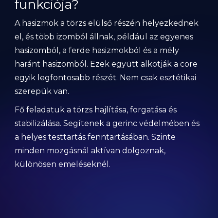
funkciója?
A hasizmok a törzs elülső részén helyezkednek
el, és több izomból állnak, például az egyenes
hasizomból, a ferde hasizmokból és a mély
haránt hasizomból. Ezek együtt alkotják a core
egyik legfontosabb részét. Nem csak esztétikai
szerepük van.
Fő feladatuk a törzs hajlítása, forgatása és
stabilizálása. Segítenek a gerinc védelmében és
a helyes testtartás fenntartásában. Szinte
minden mozgásnál aktívan dolgoznak,
különösen emeléseknél.