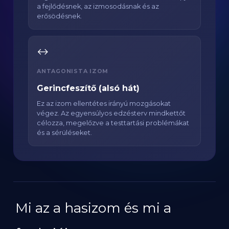
a fejlődésnek, az izmosodásnak és az
erősödésnek.
↔️
ANTAGONISTA IZOM
Gerincfeszítő (alsó hát)
Ez az izom ellentétes irányú mozgásokat
végez. Az egyensúlyos edzésterv mindkettőt
célozza, megelőzve a testtartási problémákat
és a sérüléseket.
Mi az a hasizom és mi a