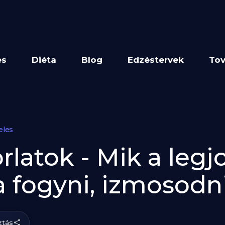
és
Diéta
Blog
Edzéstervek
Tov
eles
rlatok - Mik a legj
a fogyni, izmosodn
tás