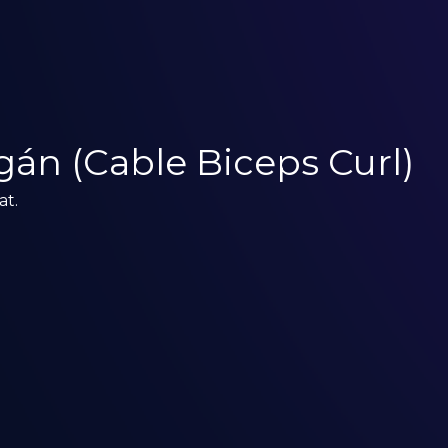
igán (Cable Biceps Curl)
at.