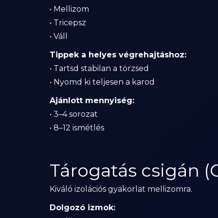
• Mellizom
• Tricepsz
• Váll
Tippek a helyes végrehajtáshoz:
• Tartsd stabilan a törzsed
• Nyomd ki teljesen a karod
Ajánlott mennyiség:
• 3–4 sorozat
• 8–12 ismétlés
Tárogatás csigán (C
Kiváló izolációs gyakorlat mellizomra.
Dolgozó izmok: