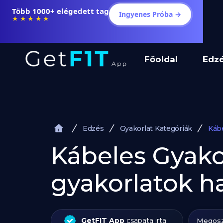
Több 1000+ elégedett tag
Ingyenes Próba →
★★★★★
Főoldal
Edz
Edzés
Gyakorlat Kategóriák
Káb
Kábeles Gyako
gyakorlatok h
GetFIT App
csapata irta.
Megosz