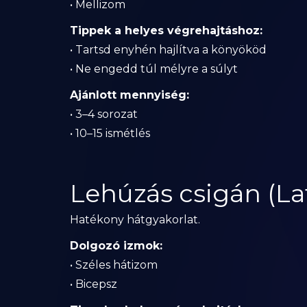
• Mellizom
Tippek a helyes végrehajtáshoz:
• Tartsd enyhén hajlítva a könyököd
• Ne engedd túl mélyre a súlyt
Ajánlott mennyiség:
• 3–4 sorozat
• 10–15 ismétlés
Lehúzás csigán (La
Hatékony hátgyakorlat.
Dolgozó izmok:
• Széles hátizom
• Bicepsz