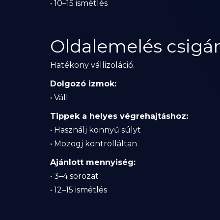
• 10–15 ismétlés
Oldalemelés csigán
Hatékony vállizoláció.
Dolgozó izmok:
• Váll
Tippek a helyes végrehajtáshoz:
• Használj könnyű súlyt
• Mozogj kontrolláltan
Ajánlott mennyiség:
• 3–4 sorozat
• 12–15 ismétlés