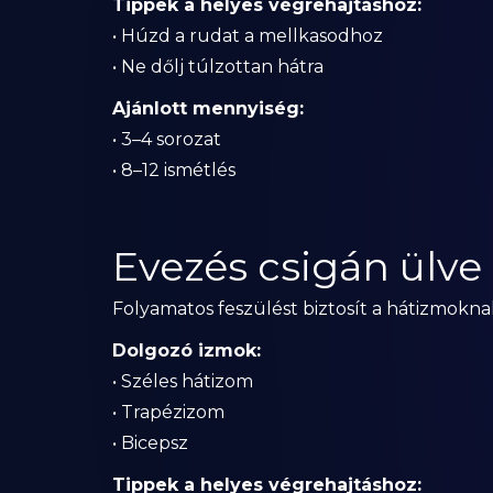
Tippek a helyes végrehajtáshoz:
• Húzd a rudat a mellkasodhoz
• Ne dőlj túlzottan hátra
Ajánlott mennyiség:
• 3–4 sorozat
• 8–12 ismétlés
Evezés csigán ülve
Folyamatos feszülést biztosít a hátizmokna
Dolgozó izmok:
• Széles hátizom
• Trapézizom
• Bicepsz
Tippek a helyes végrehajtáshoz: