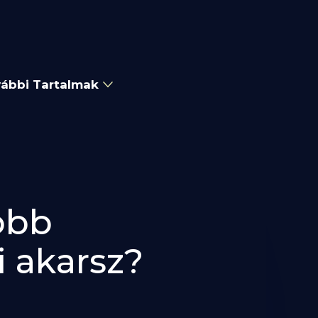
ábbi Tartalmak
obb
i akarsz?