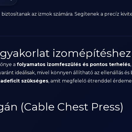
 biztosítanak az izmok számára. Segítenek a precíz kivi
 gyakorlat izomépítéshez
lőnye a
folyamatos izomfeszülés és pontos terhelés
ránt ideálisak, mivel könnyen állítható az ellenállás és 
iadeficit szükséges
, amit megfelelő étrenddel érdeme
gán (Cable Chest Press)