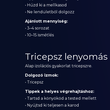
• Húzd ki a mellkasod
• Ne lendületből dolgozz
Ajánlott mennyiség:
• 3–4 sorozat
• 10–15 ismétlés
Tricepsz lenyomás
Alap izolációs gyakorlat tricepszre.
Dolgozó izmok:
• Tricepsz
Tippek a helyes végrehajtáshoz:
• Tartsd a könyököd a tested mellett
• Nyújtsd ki teljesen a karod