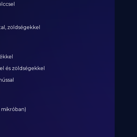
lccsel
ttal, zöldségekkel
rékkel
el és zöldségekkel
hússal
r mikróban)