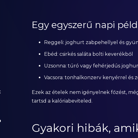
Egy egyszerű napi pél
Reggeli: joghurt zabpehellyel és gyü
Ebéd: csirkés saláta bolti keverékből
Uzsonna: túró vagy fehérjedús joghur
Vacsora: tonhalkonzerv kenyérrel és 
t
Ezek az ételek nem igényelnek főzést, még
tartsd a kalóriabeviteled.
b
Gyakori hibák, ami