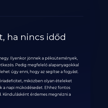
t, ha nincs időd
emegy. Ilyenkor jönnek a péksütemények,
étkezés. Pedig megfelelő alapanyagokkal
ehet úgy enni, hogy az segítse a fogyást.
lóriadeficitet, miközben olyan ételeket
ák a napi működésedet. Ehhez fontos
d. Kiindulásként érdemes megnézni a