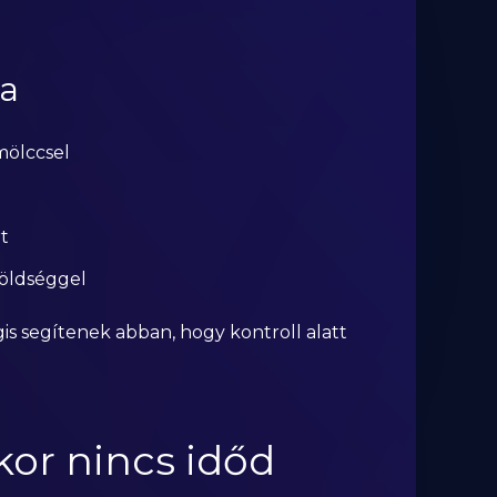
da
mölccsel
t
zöldséggel
is segítenek abban, hogy kontroll alatt
kor nincs időd