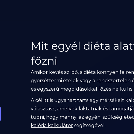
Mit egyél diéta alat
főzni
Amikor kevés az idő, a diéta könnyen félr
gyorséttermi ételek vagy a rendszertelen 
és egyszerű megoldásokkal főzés nélkül is l
A cél itt is ugyanaz: tarts egy mérsékelt ka
választasz, amelyek laktatnak és támogatj
tudni, hogy mennyi az egyéni szükséglete
kalória kalkulátor
segítségével.