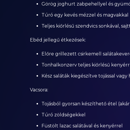
Görög joghurt zabpehellyel és gyümö
Túró egy kevés mézzel és magvakkal
Teljes kiőrlésű szendvics sonkával, saj
Ebéd jellegű étkezések:
Előre grillezett csirkemell salátakeve
Tonhalkonzerv teljes kiőrlésű kenyérr
Kész saláták kiegészítve tojással vagy 
Vacsora:
Tojásból gyorsan készíthető étel (aká
Túró zöldségekkel
Füstölt lazac salátával és kenyérrel