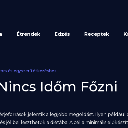
a
Étrendek
Edzés
Receptek
K
yors és egyszerű étkezéshez
Nincs Időm Főzni
érjeforrások jelentik a legjobb megoldást. Ilyen például 
jól beilleszthetők a diétába. A cél a minimális előkészíté