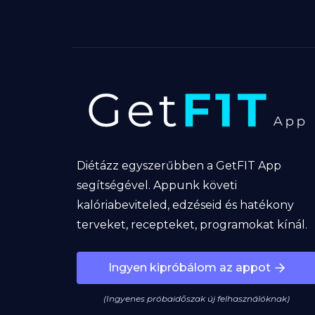
Diétázz egyszerűbben a GetFIT App
segítségével. Appunk követi
kalóriabeviteled, edzéseid és hatékony
terveket, recepteket, programokat kínál.
Ingyen kipróbálom az appot
(Ingyenes próbaidőszak új felhasználóknak)