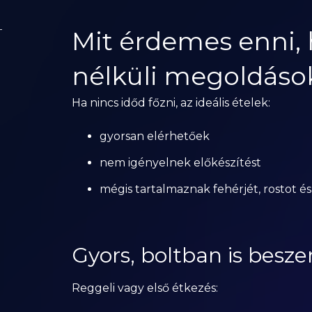
Mit érdemes enni, 
nélküli megoldáso
Ha nincs időd főzni, az ideális ételek:
gyorsan elérhetőek
nem igényelnek előkészítést
mégis tartalmaznak fehérjét, rostot 
Gyors, boltban is besz
Reggeli vagy első étkezés: