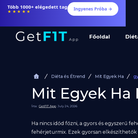
Több 1000+ elégedett tag
Ingyenes Próba →
★★★★★
Főoldal
Diét
Diéta és Étrend
Mit Egyek Ha
g
Mit Egyek Ha 
Írta:
GetFIT App
July 24, 2026
Ha nincs időd főzni, a gyors és egyszerű feh
fehérjeturmix. Ezek gyorsan elkészíthetők és 