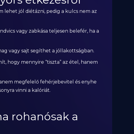
 lehet jól diétázni, pedig a kulcs nem az
endvics vagy zabkása teljesen belefér, ha a
ag vagy sajt segíthet a jóllakottságban.
mít, hogy mennyire “tiszta” az étel, hanem
hanem megfelelő fehérjebevitel és enyhe
nyra vinni a kalóriát.
 ha rohanósak a