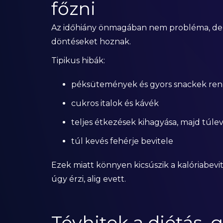
főzni
Az időhiány önmagában nem probléma, de 
döntéseket hoznak.
Tipikus hibák:
péksütemények és gyors snackek rend
cukros italok és kávék
teljes étkezések kihagyása, majd túlev
túl kevés fehérje bevitele
Ezek miatt könnyen kicsúszik a kalóriabevite
úgy érzi, alig evett.
Tévhitek a diétás, 