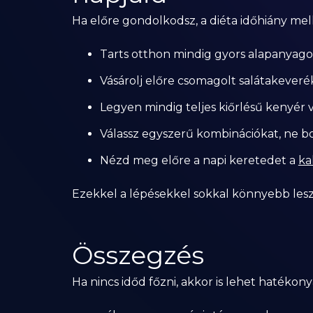
Ha előre gondolkodsz, a diéta időhiány mell
Tarts otthon mindig gyors alapanyagoka
Vásárolj előre csomagolt salátakever
Legyen mindig teljes kiőrlésű kenyér
Válassz egyszerű kombinációkat, ne bo
Nézd meg előre a napi keretedet a
ka
Ezekkel a lépésekkel sokkal könnyebb lesz 
Összegzés
Ha nincs időd főzni, akkor is lehet hatékony