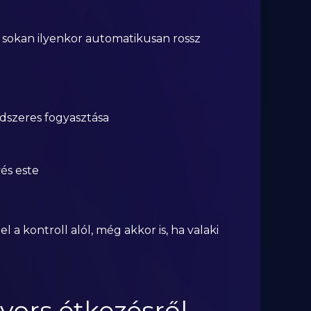
sokan ilyenkor automatikusan rossz
szeres fogyasztása
és este
l a kontroll alól, még akkor is, ha valaki
gyors étkezésről