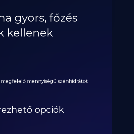
ha gyors, főzés
k kellenek
és megfelelő mennyiségű szénhidrátot
erezhető opciók