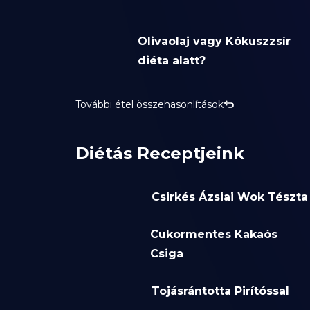
Olivaolaj vagy Kókuszzsír
diéta alatt?
További étel összehasonlítások
Diétás Receptjeink
Csirkés Ázsiai Wok Tészta
Cukormentes Kakaós
Csiga
Tojásrántotta Pirítóssal