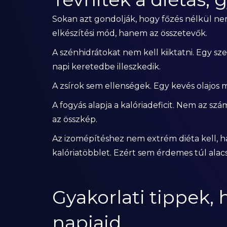
Sokan azt gondolják, hogy főzés nélkül nem
elkészítési mód, hanem az összetevők.
A szénhidrátokat nem kell kiiktatni. Egy sz
napi keretedbe illeszkedik.
A zsírok sem ellenségek. Egy kevés olajos m
A fogyás alapja a kalóriadeficit. Nem az szá
az összkép.
Az izomépítéshez nem extrém diéta kell, 
kalóriatöbblet. Ezért sem érdemes túl alacso
Gyakorlati tippek,
napjaid