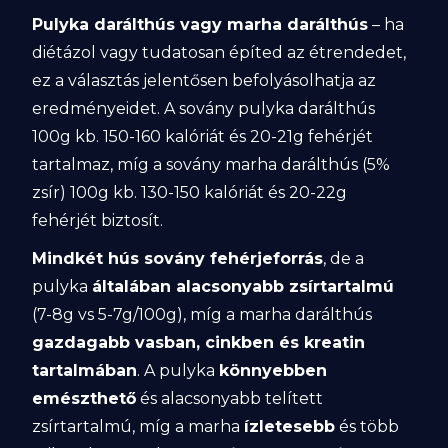
Pulyka darálthús vagy marha darálthús
– ha
diétázol vagy tudatosan építed az étrendedet,
ez a választás jelentősen befolyásolhatja az
eredményeidet. A sovány pulyka darálthús
100g kb. 150-160 kalóriát és 20-21g fehérjét
tartalmaz, míg a sovány marha darálthús (5%
zsír) 100g kb. 130-150 kalóriát és 20-22g
fehérjét biztosít.
Mindkét hús sovány fehérjeforrás
, de a
pulyka
általában alacsonyabb zsírtartalmú
(7-8g vs 5-7g/100g), míg a marha darálthús
gazdagabb vasban, cinkben és kreatin
tartalmában
. A pulyka
könnyebben
emészthető
és alacsonyabb telített
zsírtartalmú, míg a marha
ízletesebb
és több