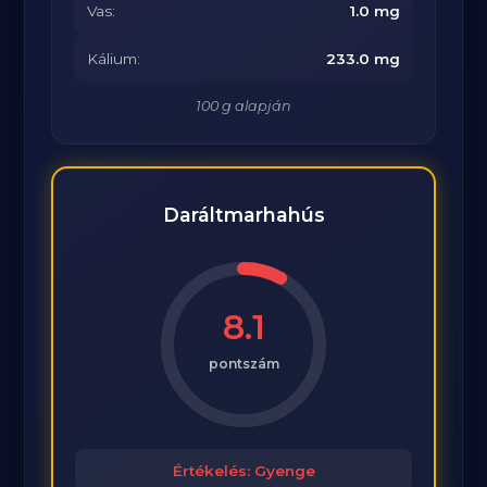
Vas:
1.0 mg
Kálium:
233.0 mg
100 g alapján
Daráltmarhahús
8.1
pontszám
Értékelés: Gyenge