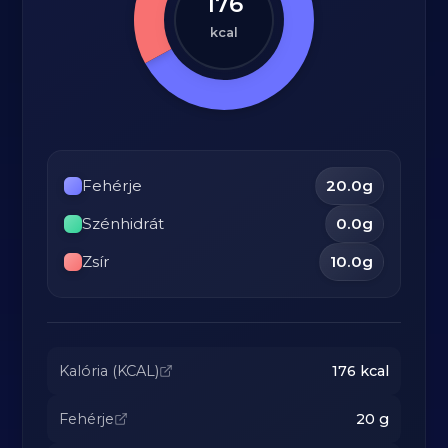
176
kcal
Fehérje
20.0
g
Szénhidrát
0.0
g
Zsír
10.0
g
Kalória (KCAL)
176
kcal
Fehérje
20
g