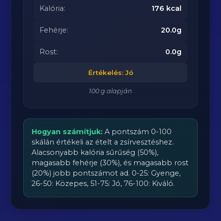
Kalória:
176 kcal
Fehérje:
20.0g
Rost:
0.0g
Értékelés: Jó
100 g alapján
Hogyan számítjuk:
A pontszám 0-100
skálán értékeli az ételt a zsírvesztéshez.
Alacsonyabb kalória sűrűség (50%),
magasabb fehérje (30%), és magasabb rost
(20%) jobb pontszámot ad. 0-25: Gyenge,
26-50: Közepes, 51-75: Jó, 76-100: Kiváló.