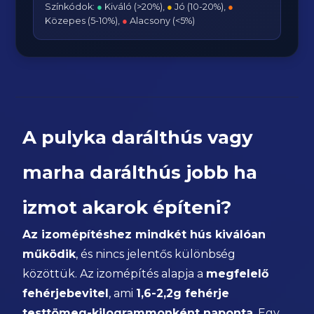
Színkódok:
●
Kiváló (>20%),
●
Jó (10-20%),
●
Közepes (5-10%),
●
Alacsony (<5%)
A pulyka darálthús vagy
marha darálthús jobb ha
izmot akarok építeni?
Az izomépítéshez mindkét hús kiválóan
működik
, és nincs jelentős különbség
közöttük. Az izomépítés alapja a
megfelelő
fehérjebevitel
, ami
1,6-2,2g fehérje
testtömeg-kilogrammonként naponta
. Egy