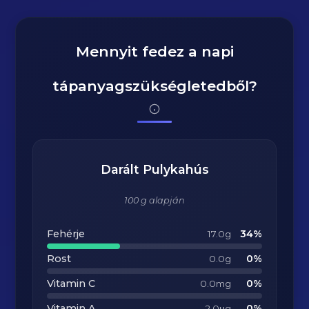
Mennyit fedez a napi
tápanyagszükségletedből?
Darált Pulykahús
100 g alapján
Fehérje
34%
17.0g
Rost
0%
0.0g
Vitamin C
0%
0.0mg
Vitamin A
0%
2.0μg