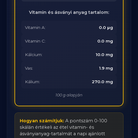
Vitamin és ásványi anyag tartalom:
Vitamin A:
0.0 μg
Vitamin C:
0.0 mg
Kálcium:
10.0 mg
Vas:
1.9 mg
Kálium:
270.0 mg
100 g alapján
Hogyan számítjuk:
A pontszám 0-100
skálán értékeli az étel vitamin- és
ásványianyag-tartalmát a napi ajánlott