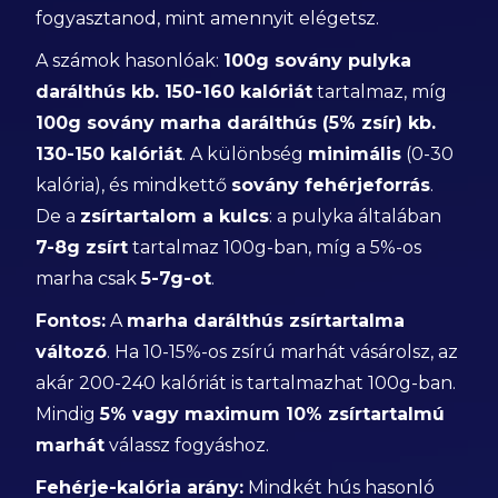
fogyasztanod, mint amennyit elégetsz.
A számok hasonlóak:
100g sovány pulyka
darálthús kb. 150-160 kalóriát
tartalmaz, míg
100g sovány marha darálthús (5% zsír) kb.
130-150 kalóriát
. A különbség
minimális
(0-30
kalória), és mindkettő
sovány fehérjeforrás
.
De a
zsírtartalom a kulcs
: a pulyka általában
7-8g zsírt
tartalmaz 100g-ban, míg a 5%-os
marha csak
5-7g-ot
.
Fontos:
A
marha darálthús zsírtartalma
változó
. Ha 10-15%-os zsírú marhát vásárolsz, az
akár 200-240 kalóriát is tartalmazhat 100g-ban.
Mindig
5% vagy maximum 10% zsírtartalmú
marhát
válassz fogyáshoz.
Fehérje-kalória arány:
Mindkét hús hasonló