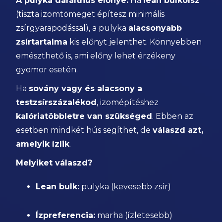
A pulyka darálthús előnye:
Ha
lean bulkolsz
(tiszta izomtömeget építesz minimális
zsírgyarapodással), a pulyka
alacsonyabb
zsírtartalma
kis előnyt jelenthet. Könnyebben
emészthető is, ami előny lehet érzékeny
gyomor esetén.
Ha
sovány vagy és alacsony a
testzsírszázalékod
, izomépítéshez
kalóriatöbbletre van szükséged
. Ebben az
esetben mindkét hús segíthet, de
válaszd azt,
amelyik ízlik
.
Melyiket válaszd?
Lean bulk:
pulyka (kevesebb zsír)
Ízpreferencia:
marha (ízletesebb)