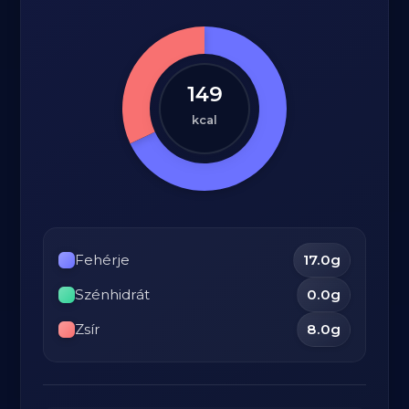
149
kcal
Fehérje
17.0
g
Szénhidrát
0.0
g
Zsír
8.0
g