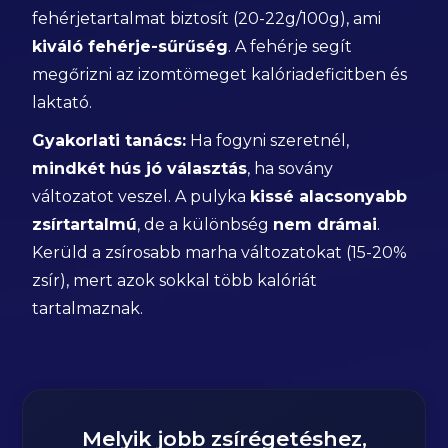
fehérjetartalmat biztosít (20-22g/100g), ami
kiváló fehérje-sűrűség
. A fehérje segít
megőrizni az izomtömeget kalóriadeficitben és
laktató.
Gyakorlati tanács:
Ha fogyni szeretnél,
mindkét hús jó választás
, ha sovány
változatot veszel. A pulyka
kissé alacsonyabb
zsírtartalmú
, de a különbség
nem drámai
.
Kerüld a zsírosabb marha változatokat (15-20%
zsír), mert azok sokkal több kalóriát
tartalmaznak.
Melyik jobb zsírégetéshez,