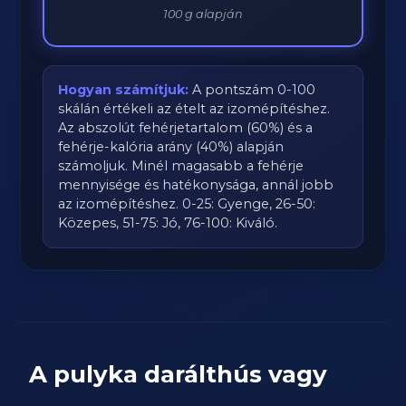
100 g alapján
Hogyan számítjuk:
A pontszám 0-100
skálán értékeli az ételt az izomépítéshez.
Az abszolút fehérjetartalom (60%) és a
fehérje-kalória arány (40%) alapján
számoljuk. Minél magasabb a fehérje
mennyisége és hatékonysága, annál jobb
az izomépítéshez. 0-25: Gyenge, 26-50:
Közepes, 51-75: Jó, 76-100: Kiváló.
A pulyka darálthús vagy