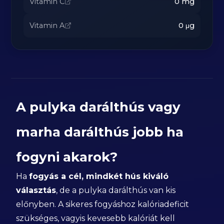
Vitamin C
0
mg
Vitamin A
0
μg
A pulyka darálthús vagy
marha darálthús jobb ha
fogyni akarok?
Ha
fogyás a cél, mindkét hús kiváló
választás
, de a pulyka darálthús van kis
előnyben. A sikeres fogyáshoz kalóriadeficit
szükséges, vagyis kevesebb kalóriát kell