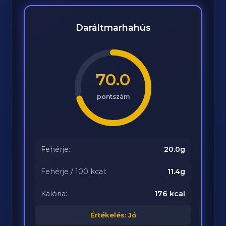
Daráltmarhahús
70.0
pontszám
Fehérje:
20.0g
Fehérje / 100 kcal:
11.4g
Kalória:
176 kcal
Értékelés: Jó