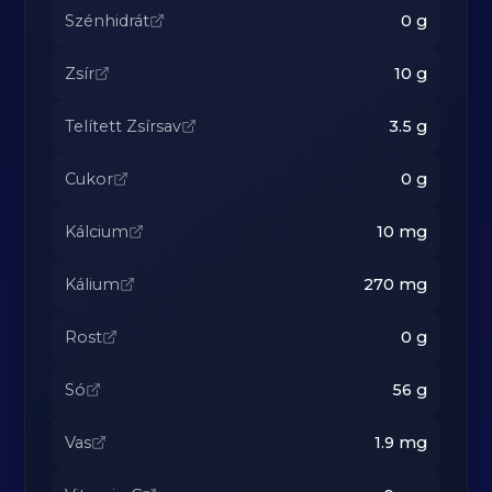
Szénhidrát
0
g
Zsír
10
g
Telített Zsírsav
3.5
g
Cukor
0
g
Kálcium
10
mg
Kálium
270
mg
Rost
0
g
Só
56
g
Vas
1.9
mg