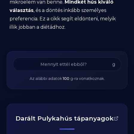
mikroelem van benne.
Mindkét hús kiváló
választás
, és a döntés inkább személyes
preferencia. Ez a cikk segít eldönteni, melyik
illik jobban a diétádhoz.
g
Az alábbi adatok
100
g
-ra vonatkoznak.
Darált Pulykahús tápanyagok