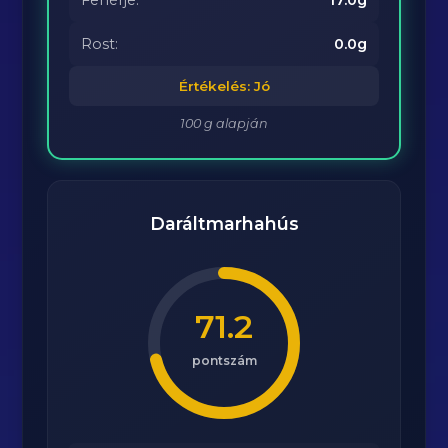
Fehérje:
17.0g
Rost:
0.0g
Értékelés: Jó
100 g alapján
Daráltmarhahús
71.2
pontszám