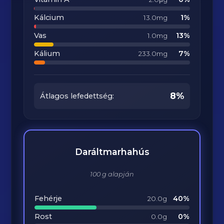
Kálcium
1%
13.0mg
Vas
13%
1.0mg
Kálium
7%
233.0mg
8%
Átlagos lefedettség:
Daráltmarhahús
100 g alapján
Fehérje
40%
20.0g
Rost
0%
0.0g