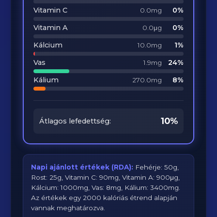
Vitamin C
0%
0.0mg
Vitamin A
0%
0.0μg
Kálcium
1%
10.0mg
Vas
24%
1.9mg
Kálium
8%
270.0mg
10%
Átlagos lefedettség:
Napi ajánlott értékek (RDA):
Fehérje: 50g,
Rost: 25g, Vitamin C: 90mg, Vitamin A: 900μg,
Kálcium: 1000mg, Vas: 8mg, Kálium: 3400mg.
Az értékek egy 2000 kalóriás étrend alapján
vannak meghatározva.