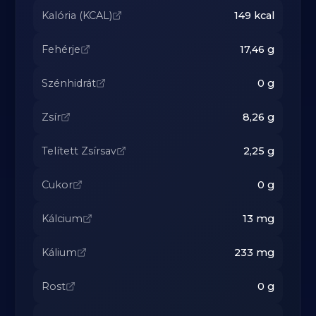
Kalória (KCAL)
149
kcal
Fehérje
17,46
g
Szénhidrát
0
g
Zsír
8,26
g
Telített Zsírsav
2,25
g
Cukor
0
g
Kálcium
13
mg
Kálium
233
mg
Rost
0
g