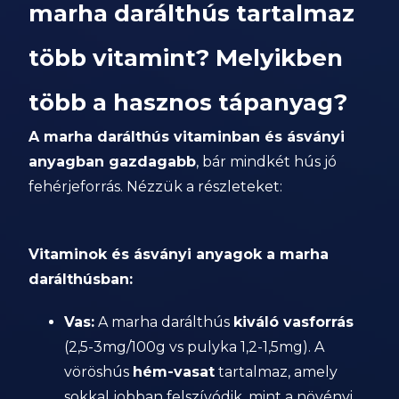
marha darálthús tartalmaz
több vitamint? Melyikben
több a hasznos tápanyag?
A marha darálthús vitaminban és ásványi
anyagban gazdagabb
, bár mindkét hús jó
fehérjeforrás. Nézzük a részleteket:
Vitaminok és ásványi anyagok a marha
darálthúsban:
Vas:
A marha darálthús
kiváló vasforrás
(2,5-3mg/100g vs pulyka 1,2-1,5mg). A
vöröshús
hém-vasat
tartalmaz, amely
sokkal jobban felszívódik, mint a növényi