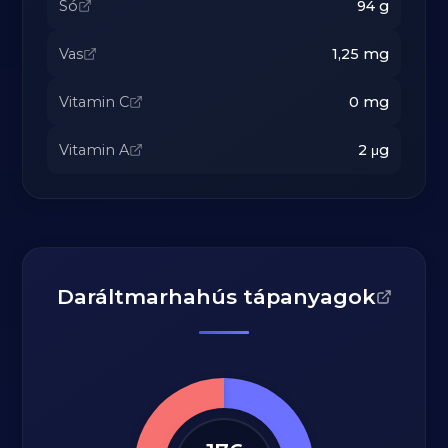
Só
94
g
Vas
1,25
mg
Vitamin C
0
mg
Vitamin A
2
μg
Daráltmarhahús tápanyagok