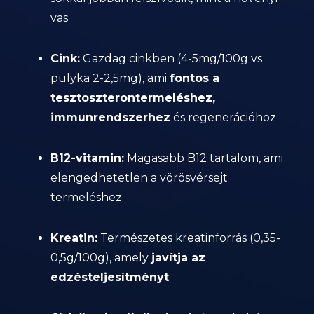
vas
Cink:
Gazdag cinkben (4-5mg/100g vs
pulyka 2-2,5mg), ami
fontos a
tesztoszterontermeléshez,
immunrendszerhez
és regenerációhoz
B12-vitamin:
Magasabb B12 tartalom, ami
elengedhetetlen a vörösvérsejt
termeléshez
Kreatin:
Természetes kreatinforrás (0,35-
0,5g/100g), amely
javítja az
edzésteljesítményt