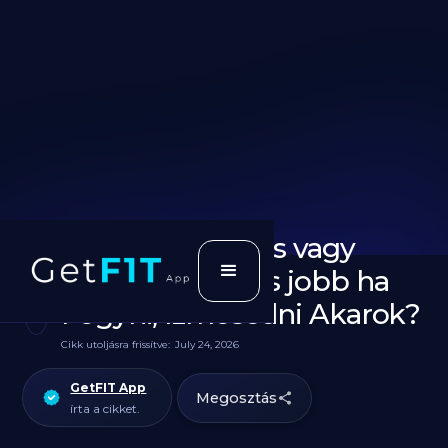
Pulyka Darálthús vagy
Marha Darálthús jobb ha
Fogyni, Izmosodni Akarok?
Cikk utoljásra frissítve:
July 24, 2026
GetFIT App
Megosztás
írta a cikket.