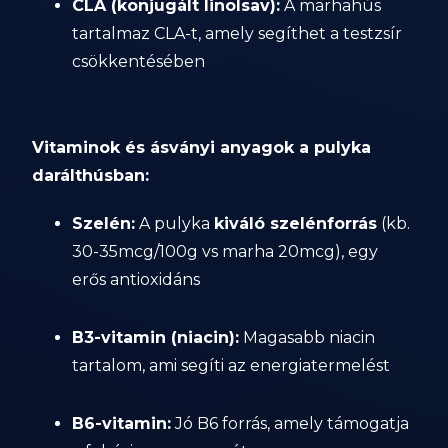
CLA (konjugált linolsav):
A marhahús
tartalmaz CLA-t, amely segíthet a testzsír
csökkentésében
Vitaminok és ásványi anyagok a pulyka
darálthúsban:
Szelén:
A pulyka
kiváló szelénforrás
(kb.
30-35mcg/100g vs marha 20mcg), egy
erős antioxidáns
B3-vitamin (niacin):
Magasabb niacin
tartalom, ami segíti az energiatermelést
B6-vitamin:
Jó B6 forrás, amely támogatja