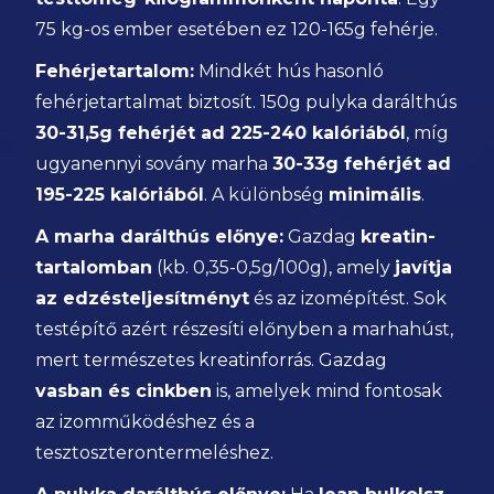
75 kg-os ember esetében ez 120-165g fehérje.
Fehérjetartalom:
Mindkét hús hasonló
fehérjetartalmat biztosít. 150g pulyka darálthús
30-31,5g fehérjét ad 225-240 kalóriából
, míg
ugyanennyi sovány marha
30-33g fehérjét ad
195-225 kalóriából
. A különbség
minimális
.
A marha darálthús előnye:
Gazdag
kreatin-
tartalomban
(kb. 0,35-0,5g/100g), amely
javítja
az edzésteljesítményt
és az izomépítést. Sok
testépítő azért részesíti előnyben a marhahúst,
mert természetes kreatinforrás. Gazdag
vasban és cinkben
is, amelyek mind fontosak
az izomműködéshez és a
tesztoszterontermeléshez.