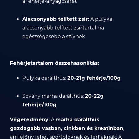
a fehérje-anyagcserét
Alacsonyabb telített zsír:
A pulyka
alacsonyabb telített zsírtartalma
egészségesebb a szívnek
Fehérjetartalom összehasonlítás:
Pulyka darálthús:
20-21g fehérje/100g
Sovány marha darálthús:
20-22g
fehérje/100g
Végeredmény:
A
marha darálthús
gazdagabb vasban, cinkben és kreatinban
,
ami előny lehet sportolóknak és férfiaknak. A