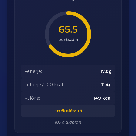
65.5
pontszám
Fehérje:
17.0g
Fehérje / 100 kcal:
11.4g
Kalória:
149 kcal
Értékelés: Jó
100 g alapján