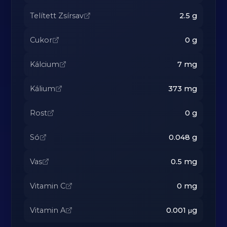
Telített Zsírsav
2.5
g
Cukor
0
g
Kálcium
7
mg
Kálium
373
mg
Rost
0
g
Só
0.048
g
Vas
0.5
mg
Vitamin C
0
mg
Vitamin A
0.001
μg