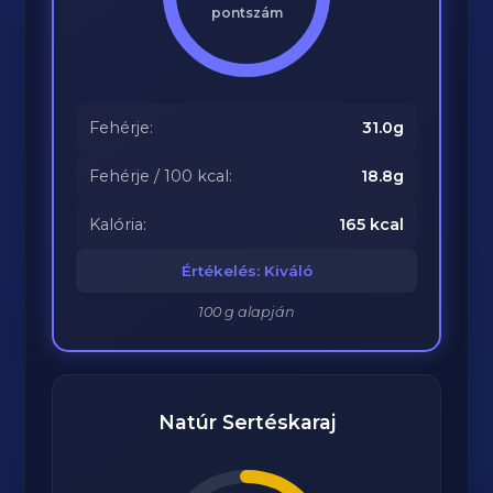
pontszám
Fehérje:
31.0g
Fehérje / 100 kcal:
18.8g
Kalória:
165 kcal
Értékelés: Kiváló
100 g alapján
Natúr Sertéskaraj