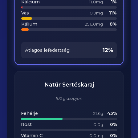
Kálcium
1%
11.0mg
Vas
11%
0.9mg
Kálium
8%
256.0mg
12%
Átlagos lefedettség:
Natúr Sertéskaraj
100 g alapján
Fehérje
43%
21.6g
Rost
0%
0.0g
Vitamin C
0%
0.0mg