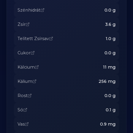
Szénhidrát
0.0
g
Zsír
3.6
g
Telített Zsírsav
1.0
g
Cukor
0.0
g
Kálcium
11
mg
Kálium
256
mg
Rost
0.0
g
Só
0.1
g
Vas
0.9
mg