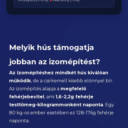
Melyik hús támogatja
jobban az izomépítést?
Az izomépítéshez mindkét hús kiválóan
működik
, de a csirkemell kisebb előnnyel bír.
Az izomépítés alapja a
megfelelő
fehérjebevitel
, ami
1,6-2,2g fehérje
testtömeg-kilogrammonként naponta
. Egy
80 kg-os ember esetében ez 128-176g fehérje
naponta.