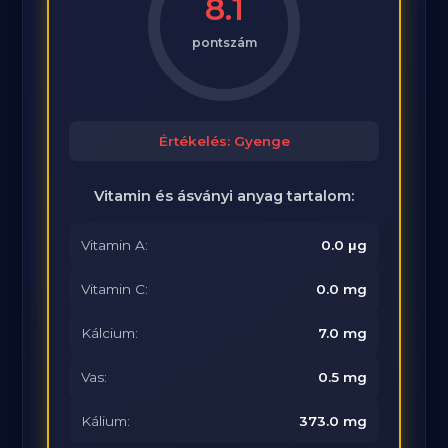
8.1
pontszám
Értékelés: Gyenge
Vitamin és ásványi anyag tartalom:
Vitamin A:
0.0 μg
Vitamin C:
0.0 mg
Kálcium:
7.0 mg
Vas:
0.5 mg
Kálium:
373.0 mg