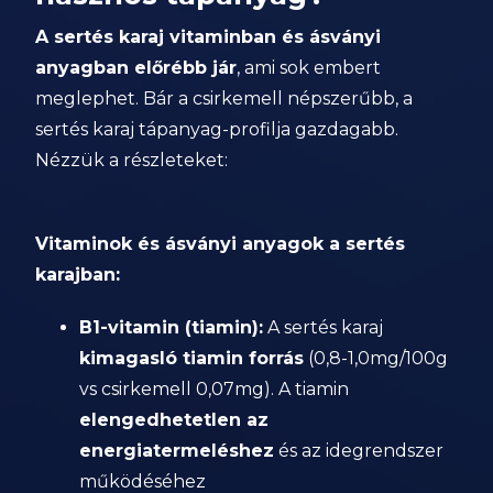
A sertés karaj vitaminban és ásványi
anyagban előrébb jár
, ami sok embert
meglephet. Bár a csirkemell népszerűbb, a
sertés karaj tápanyag-profilja gazdagabb.
Nézzük a részleteket:
Vitaminok és ásványi anyagok a sertés
karajban:
B1-vitamin (tiamin):
A sertés karaj
kimagasló tiamin forrás
(0,8-1,0mg/100g
vs csirkemell 0,07mg). A tiamin
elengedhetetlen az
energiatermeléshez
és az idegrendszer
működéséhez