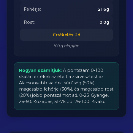
Fehérje:
21.6g
Rost:
0.0g
Értékelés: Jó
100 g alapján
Hogyan számítjuk:
A pontszám 0-100
skálán értékeli az ételt a zsírvesztéshez.
Alacsonyabb kalória sűrűség (50%),
magasabb fehérje (30%), és magasabb rost
(20%) jobb pontszámot ad. 0-25: Gyenge,
26-50: Közepes, 51-75: Jó, 76-100: Kiváló.