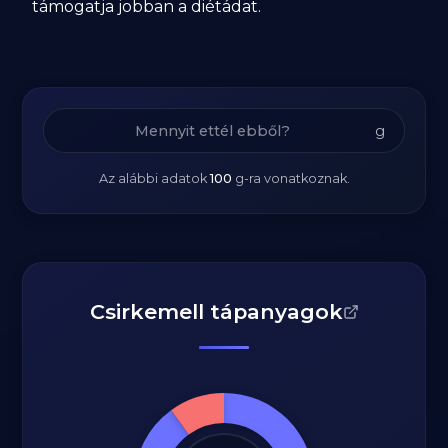
támogatja jobban a diétádat.
g
Az alábbi adatok
100
g
-ra vonatkoznak.
Csirkemell tápanyagok