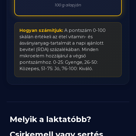
100 g alapján
Hogyan számítjuk:
A pontszám 0-100
skálán értékeli az étel vitamin- és
ásványianyag-tartalmát a napi ajánlott
bevitel (RDA) százalékában. Minden
mikroelem hozzájárul a végső
pontszámhoz. 0-25: Gyenge, 26-50:
Közepes, 51-75: Jó, 76-100: Kiváló.
Melyik a laktatóbb?
Csirkemell vagy sertés