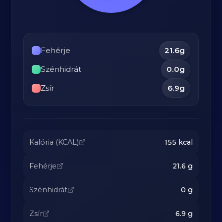
Fehérje
21.6
g
Szénhidrát
0.0
g
Zsír
6.9
g
Kalória (KCAL)
155
kcal
Fehérje
21.6
g
Szénhidrát
0
g
Zsír
6.9
g