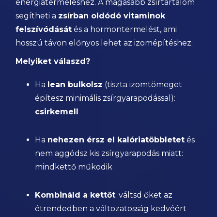
energiatermeléshez. A magasabb zsírtartalom
segítheti a
zsírban oldódó vitaminok
felszívódását
és a hormontermelést, ami
hosszú távon előnyös lehet az izomépítéshez.
Melyiket válaszd?
Ha
lean bulkolsz
(tiszta izomtömeget
építesz minimális zsírgyarapodással):
csirkemell
Ha
nehezen érsz el kalóriatöbbletet
és
nem aggódsz kis zsírgyarapodás miatt:
mindkettő működik
Kombináld a kettőt
: váltsd őket az
étrendedben a változatosság kedvéért