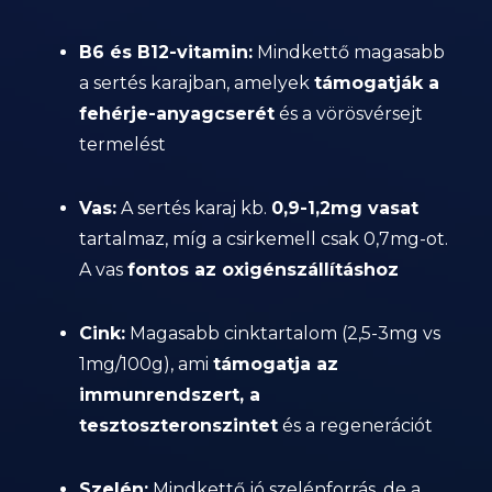
B6 és B12-vitamin:
Mindkettő magasabb
a sertés karajban, amelyek
támogatják a
fehérje-anyagcserét
és a vörösvérsejt
termelést
Vas:
A sertés karaj kb.
0,9-1,2mg vasat
tartalmaz, míg a csirkemell csak 0,7mg-ot.
A vas
fontos az oxigénszállításhoz
Cink:
Magasabb cinktartalom (2,5-3mg vs
1mg/100g), ami
támogatja az
immunrendszert, a
tesztoszteronszintet
és a regenerációt
Szelén:
Mindkettő jó szelénforrás, de a