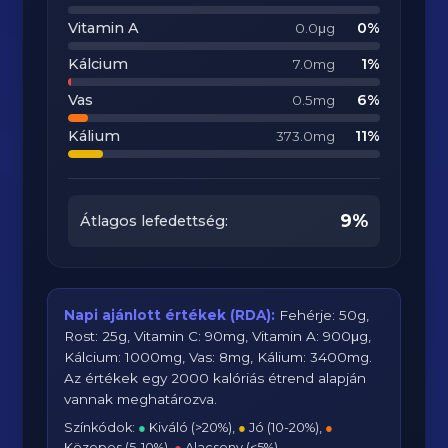
Vitamin A
0%
0.0μg
Kálcium
1%
7.0mg
Vas
6%
0.5mg
Kálium
11%
373.0mg
9%
Átlagos lefedettség:
Napi ajánlott értékek (RDA):
Fehérje: 50g,
Rost: 25g, Vitamin C: 90mg, Vitamin A: 900μg,
Kálcium: 1000mg, Vas: 8mg, Kálium: 3400mg.
Az értékek egy 2000 kalóriás étrend alapján
vannak meghatározva.
Színkódok:
●
Kiváló (>20%),
●
Jó (10-20%),
●
Közepes (5-10%),
●
Alacsony (<5%)