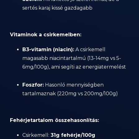
sertés karaj kissé gazdagabb
Vitaminok a csirkemelben:
B3-vitamin (niacin):
A csirkemell
magasabb niacintartalmú (13-14mg vs 5-
6mg/100g), ami segíti az energiatermelést
Foszfor:
Hasonló mennyiségben
tartalmaznak (220mg vs 200mg/100g)
Fehérjetartalom összehasonlítás:
Csirkemell:
31g fehérje/100g