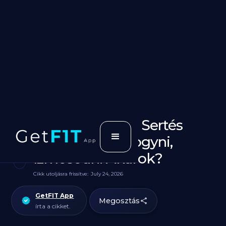
Csirkemell vagy Sertés
Karaj jobb ha Fogyni,
Izmosodni Akarok?
Cikk utoljásra frissítve:
July 24, 2026
GetFIT App
Megosztás
írta a cikket.