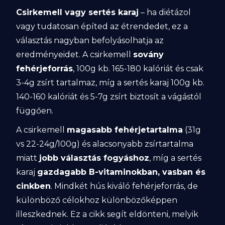
Csirkemell vagy sertés karaj
– ha diétázol
vagy tudatosan építed az étrendedet, ez a
választás nagyban befolyásolhatja az
eredményeidet. A csirkemell
sovány
fehérjeforrás
, 100g kb. 165-180 kalóriát és csak
3-4g zsírt tartalmaz, míg a sertés karaj 100g kb.
140-160 kalóriát és 5-7g zsírt biztosít a vágástól
függően.
A csirkemell
magasabb fehérjetartalma
(31g
vs 22-24g/100g) és alacsonyabb zsírtartalma
miatt
jobb választás fogyáshoz
, míg a sertés
karaj
gazdagabb B-vitaminokban, vasban és
cinkben
. Mindkét hús kiváló fehérjeforrás, de
különböző célokhoz különbözőképpen
illeszkednek. Ez a cikk segít eldönteni, melyik