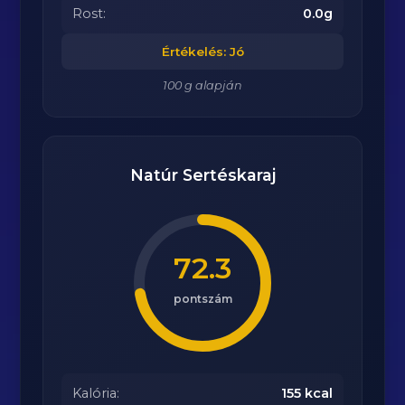
Rost:
0.0g
Értékelés: Jó
100 g alapján
Natúr Sertéskaraj
72.3
pontszám
Kalória:
155 kcal