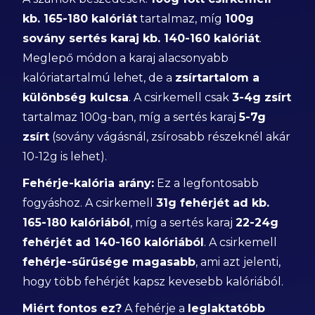
kb. 165-180 kalóriát
tartalmaz, míg
100g
sovány sertés karaj kb. 140-160 kalóriát
.
Meglepő módon a karaj alacsonyabb
kalóriatartalmú lehet, de a
zsírtartalom a
különbség kulcsa
. A csirkemell csak
3-4g zsírt
tartalmaz 100g-ban, míg a sertés karaj
5-7g
zsírt
(sovány vágásnál, zsírosabb részeknél akár
10-12g is lehet).
Fehérje-kalória arány:
Ez a legfontosabb
fogyáshoz. A csirkemell
31g fehérjét ad kb.
165-180 kalóriából
, míg a sertés karaj
22-24g
fehérjét ad 140-160 kalóriából
. A csirkemell
fehérje-sűrűsége magasabb
, ami azt jelenti,
hogy több fehérjét kapsz kevesebb kalóriából.
Miért fontos ez?
A fehérje a
leglaktatóbb