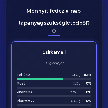
Mennyit fedez a napi
tápanyagszükségletedből?
Csirkemell
100 g alapján
Fehérje
62%
31.0g
Rost
0%
0.0g
Vitamin C
0%
0.0mg
Vitamin A
0%
0.0μg