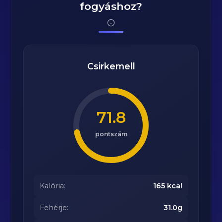
fogyáshoz?
Csirkemell
71.8
pontszám
Kalória:
165 kcal
Fehérje:
31.0g