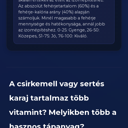
skálán értékeli az ételt az izomépítéshez.
Az abszolút fehérjetartalom (60%) és a
fehérje-kalória arány (40%) alapján
számoljuk. Minél magasabb a fehérje
mennyisége és hatékonysága, annál jobb
az izomépítéshez. 0-25: Gyenge, 26-50:
Közepes, 51-75: Jó, 76-100: Kiváló.
A csirkemell vagy sertés
karaj tartalmaz több
vitamint? Melyikben több a
hasznos tápanyag?