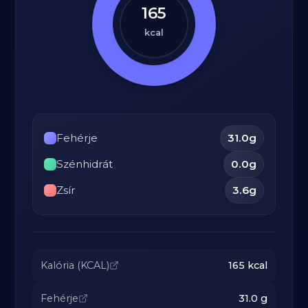
165
kcal
Fehérje
31.0
g
Szénhidrát
0.0
g
Zsír
3.6
g
Kalória (KCAL)
165
kcal
Fehérje
31.0
g