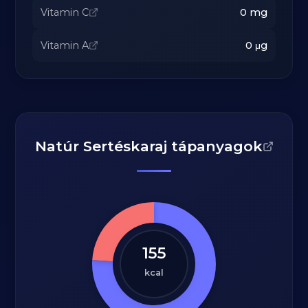
Vitamin C
0
mg
Vitamin A
0
μg
Natúr Sertéskaraj tápanyagok
155
kcal