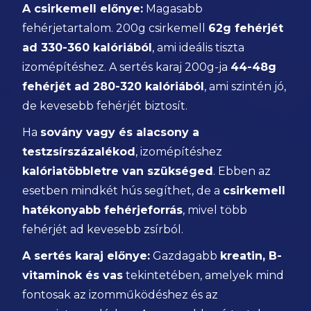
A csirkemell előnye:
Magasabb
fehérjetartalom. 200g csirkemell
62g fehérjét
ad 330-360 kalóriából
, ami ideális tiszta
izomépítéshez. A sertés karaj 200g-ja
44-48g
fehérjét ad 280-320 kalóriából
, ami szintén jó,
de kevesebb fehérjét biztosít.
Ha
sovány vagy és alacsony a
testzsírszázalékod
, izomépítéshez
kalóriatöbbletre van szükséged
. Ebben az
esetben mindkét hús segíthet, de a
csirkemell
hatékonyabb fehérjeforrás
, mivel több
fehérjét ad kevesebb zsírból.
A sertés karaj előnye:
Gazdagabb
kreatin, B-
vitaminok és vas
tekintetében, amelyek mind
fontosak az izomműködéshez és az