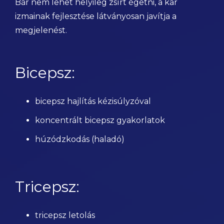
Bár nem lehet helyileg zsírt égetni, a kar
izmainak fejlesztése látványosan javítja a
megjelenést.
Bicepsz:
bicepsz hajlítás kézisúlyzóval
koncentrált bicepsz gyakorlatok
húzódzkodás (haladó)
Tricepsz:
tricepsz letolás