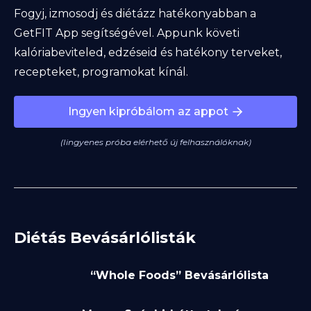
Fogyj, izmosodj és diétázz hatékonyabban a
GetFIT App segítségével. Appunk követi
kalóriabeviteled, edzéseid és hatékony terveket,
recepteket, programokat kínál.
Ingyen kipróbálom az appot
(Iingyenes próba elérhető új felhasználóknak)
Diétás Bevásárlólisták
“Whole Foods” Bevásárlólista