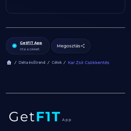
GetFIT App
Megosztás
írta a cikket.
Kar Zsír Csökkentés
Diéta és Étrend
Célok