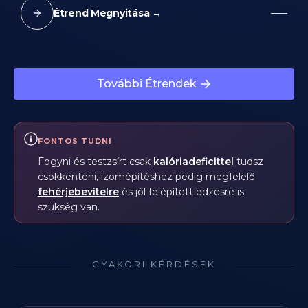
Étrend Megnyitása →
További Étrendek
FONTOS TUDNI
Fogyni és testzsírt csak
kalóriadeficittel
tudsz
csökkenteni, izomépítéshez pedig megfelelő
fehérjebevitelre
és jól felépített edzésre is
szükség van.
GYAKORI KÉRDÉSEK