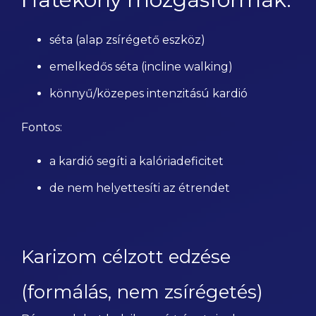
séta (alap zsírégető eszköz)
emelkedős séta (incline walking)
könnyű/közepes intenzitású kardió
Fontos:
a kardió segíti a kalóriadeficitet
de nem helyettesíti az étrendet
Karizom célzott edzése
(formálás, nem zsírégetés)