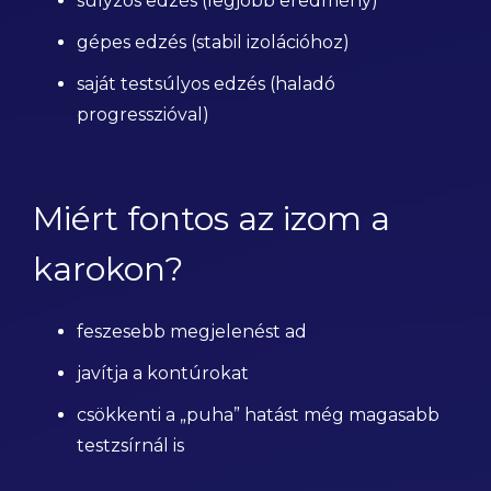
súlyzós edzés (legjobb eredmény)
gépes edzés (stabil izolációhoz)
saját testsúlyos edzés (haladó
progresszióval)
Miért fontos az izom a
karokon?
feszesebb megjelenést ad
javítja a kontúrokat
csökkenti a „puha” hatást még magasabb
testzsírnál is