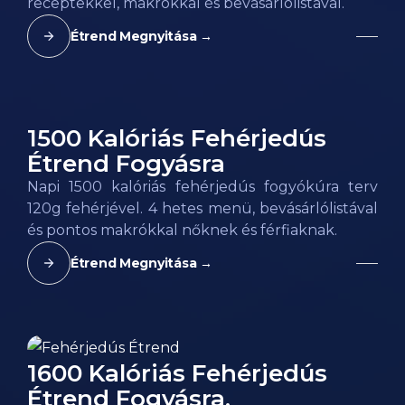
receptekkel, makrókkal és bevásárlólistával.
Étrend Megnyitása →
1500 Kalóriás Fehérjedús
Étrend Fogyásra
Napi 1500 kalóriás fehérjedús fogyókúra terv
120g fehérjével. 4 hetes menü, bevásárlólistával
és pontos makrókkal nőknek és férfiaknak.
Étrend Megnyitása →
1600 Kalóriás Fehérjedús
Étrend Fogyásra,