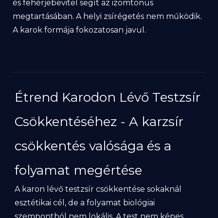
és fehérjebevitel segít az izomtónus
megtartásában. A helyi zsírégetés nem működik.
A karok formája fokozatosan javul.
Étrend Karodon Lévő Testzsír
Csökkentéséhez - A karzsír
csökkentés valósága és a
folyamat megértése
A karon lévő testzsír csökkentése sokaknál
esztétikai cél, de a folyamat biológiai
szempontból nem lokális. A test nem képes