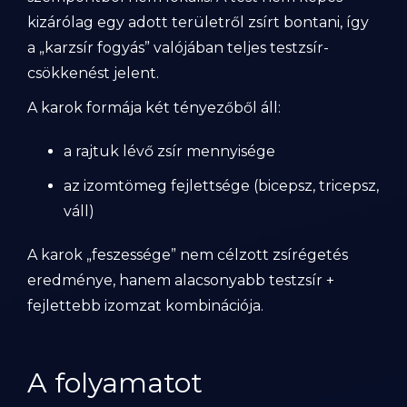
kizárólag egy adott területről zsírt bontani, így
a „karzsír fogyás” valójában teljes testzsír-
csökkenést jelent.
A karok formája két tényezőből áll:
a rajtuk lévő zsír mennyisége
az izomtömeg fejlettsége (bicepsz, tricepsz,
váll)
A karok „feszessége” nem célzott zsírégetés
eredménye, hanem alacsonyabb testzsír +
fejlettebb izomzat kombinációja.
A folyamatot