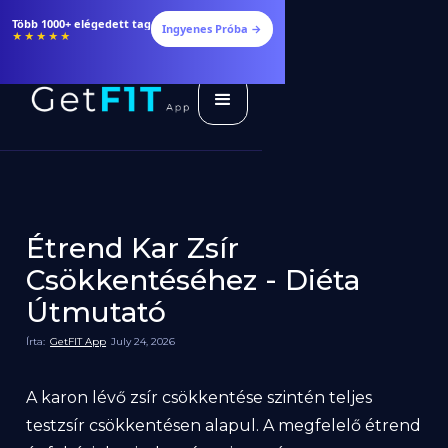
Több 1000+ elégedett tag
Ingyenes Próba →
★★★★★
Étrend Kar Zsír
Csökkentéséhez - Diéta
Útmutató
Írta:
GetFIT App
July 24, 2026
A karon lévő zsír csökkentése szintén teljes
testzsír csökkentésen alapul. A megfelelő étrend