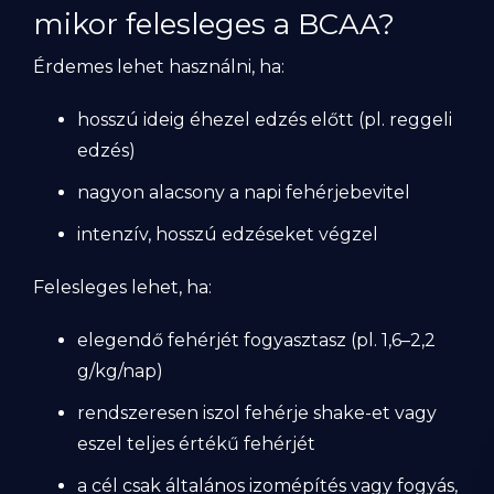
mikor felesleges a BCAA?
Érdemes lehet használni, ha:
hosszú ideig éhezel edzés előtt (pl. reggeli
edzés)
nagyon alacsony a napi fehérjebevitel
intenzív, hosszú edzéseket végzel
Felesleges lehet, ha:
elegendő fehérjét fogyasztasz (pl. 1,6–2,2
g/kg/nap)
rendszeresen iszol fehérje shake-et vagy
eszel teljes értékű fehérjét
a cél csak általános izomépítés vagy fogyás,