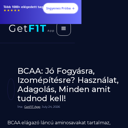
Étrendek, receptek és edzéstervek
Ingyenes Próba →
★★★★★
BCAA: Jó Fogyásra,
Izomépítésre? Használat,
Adagolás, Minden amit
tudnod kell!
Írta:
GetFIT App
July 24, 2026
BCAA elágazó láncú aminosavakat tartalmaz,