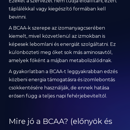
Ezeket a szervezet nem tudja előállítani, ezért
táplálékkal vagy kiegészítő formában kell
bevinni.
A BCAA-k szerepe az izomanyagcserében
kiemelt, mivel közvetlenül az izmokban is
képesek lebomlani és energiát szolgáltatni. Ez
különbözteti meg őket sok más aminosavtól,
amelyek főként a májban metabolizálódnak.
A gyakorlatban a BCAA-t leggyakrabban edzés
közbeni energia támogatásra és izomlebontás
csökkentésére használják, de ennek hatása
erősen függ a teljes napi fehérjebeviteltől.
Mire jó a BCAA? (előnyök és