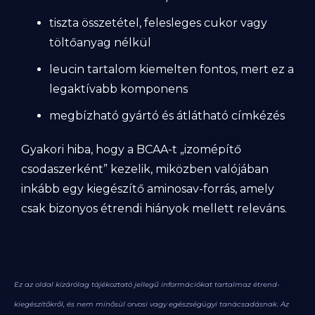
tiszta összetétel, felesleges cukor vagy
töltőanyag nélkül
leucin tartalom kiemelten fontos, mert ez a
legaktívabb komponens
megbízható gyártó és átlátható címkézés
Gyakori hiba, hogy a BCAA-t „izomépítő
csodaszerként” kezelik, miközben valójában
inkább egy kiegészítő aminosav-forrás, amely
csak bizonyos étrendi hiányok mellett releváns.
Ez az oldal kizárólag tájékoztató jellegű információkat tartalmaz étrend-
kiegészítőkről, és nem minősül orvosi vagy egészségügyi tanácsadásnak. Az