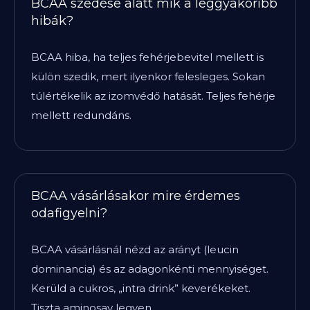
BCAA szedése alatt mik a leggyakoribb
hibák?
BCAA hiba, ha teljes fehérjebevitel mellett is
külön szedik, mert ilyenkor felesleges. Sokan
túlértékelik az izomvédő hatását. Teljes fehérje
mellett redundáns.
BCAA vásárlásakor mire érdemes
odafigyelni?
BCAA vásárlásnál nézd az arányt (leucin
dominancia) és az adagonkénti mennyiséget.
Kerüld a cukros, „intra drink” keverékeket.
Tiszta aminosav legyen.