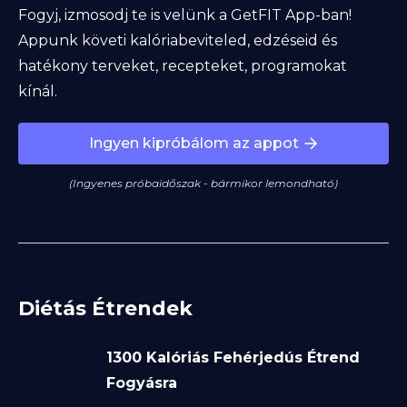
Fogyj, izmosodj te is velünk a GetFIT App-ban!
Appunk követi kalóriabeviteled, edzéseid és
hatékony terveket, recepteket, programokat
kínál.
Ingyen kipróbálom az appot
(Ingyenes próbaidőszak - bármikor lemondható)
Diétás Étrendek
1300 Kalóriás Fehérjedús Étrend
Fogyásra