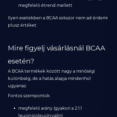
megfelelő étrend mellett
Ilyen esetekben a BCAA sokszor nem ad érdemi
plusz értéket.
Mire figyelj vásárlásnál BCAA
esetén?
A BCAA termékek között nagy a minőségi
különbség, de a hatás alapja mindenhol
ugyanaz.
Fontos szempontok:
megfelelő arány (gyakori a 2:1:1
leucin:izoleucin:valin)