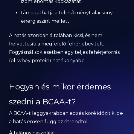
izomlebontás kockázatát
támogathatja a teljesítményt alacsony
energiaszint mellett
A hatás azonban általában kicsi, és nem
helyettesíti a megfelelő fehérjebevitelt.
Fogyásnál sok esetben egy teljes fehérjeforrás
(pl. whey protein) hatékonyabb.
Hogyan és mikor érdemes
szedni a BCAA-t?
A BCAA-t leggyakrabban edzés köré időzítik, de
a hatás erősen függ az étrendtől.
Általános használat: