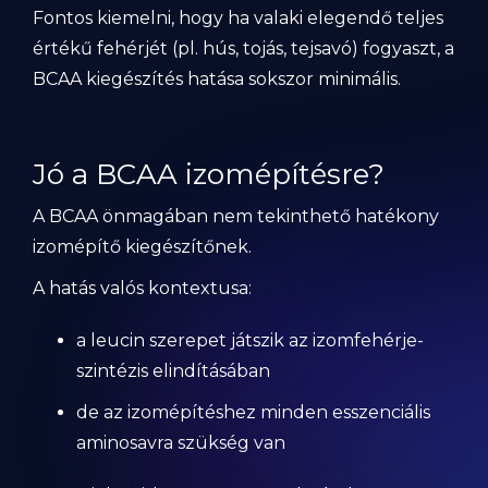
Fontos kiemelni, hogy ha valaki elegendő teljes
értékű fehérjét (pl. hús, tojás, tejsavó) fogyaszt, a
BCAA kiegészítés hatása sokszor minimális.
Jó a BCAA izomépítésre?
A BCAA önmagában nem tekinthető hatékony
izomépítő kiegészítőnek.
A hatás valós kontextusa:
a leucin szerepet játszik az izomfehérje-
szintézis elindításában
de az izomépítéshez minden esszenciális
aminosavra szükség van